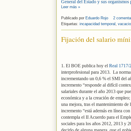
General del Estado y sus organismos 
Leer más »
Publicado por
Eduardo Rojo
2 comenta
Etiquetas:
incapacidad temporal
,
vacaci
Fijación del salario mín
1. El BOE publica hoy el
Real 1717/2
interprofesional para 2013.
La norma 
incrementando un 0,6 % el SMI del añ
incremento
“responde al difícil conte
salariales durante el año 2013 que pue
económica y a la creación de empleo; 
una mejora, tras el mantenimiento de 
incremento “está además en línea con 
contempla el II Acuerdo para el Emple
sociales para los años 2012, 2013 y 2
decirlo de alguna manera, que el gob