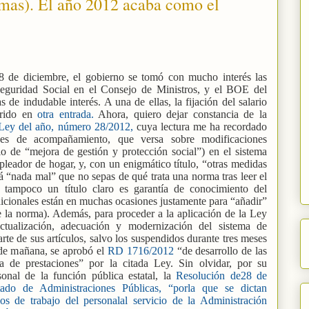
rmas). El año 2012 acaba como el
28 de diciembre, el gobierno se tomó con mucho interés las
 Seguridad Social en el Consejo de Ministros, y el BOE del
 de indudable interés. A una de ellas, la fijación del salario
erido en
otra entrada.
Ahora, quiero dejar constancia de la
-Ley del año, número 28/2012,
cuya lectura me ha recordado
es de acompañamiento, que versa sobre modificaciones
lo de “mejora de gestión y protección social”) en el sistema
leador de hogar, y, con un enigmático título, “otras medidas
á “nada mal” que no sepas de qué trata una norma tras leer el
 tampoco un título claro es garantía de conocimiento del
dicionales están en muchas ocasiones justamente para “añadir”
e la norma). Además, para proceder a la aplicación de la Ley
tualización, adecuación y modernización del sistema de
rte de sus artículos, salvo los suspendidos durante tres meses
 de mañana, se aprobó el
RD 1716/2012
“de desarrollo de las
ia de prestaciones” por la citada Ley. Sin olvidar, por su
sonal de la función pública estatal, la
Resolución de28 de
tado de Administraciones Públicas, “porla que se dictan
ios de trabajo del personalal servicio de la Administración