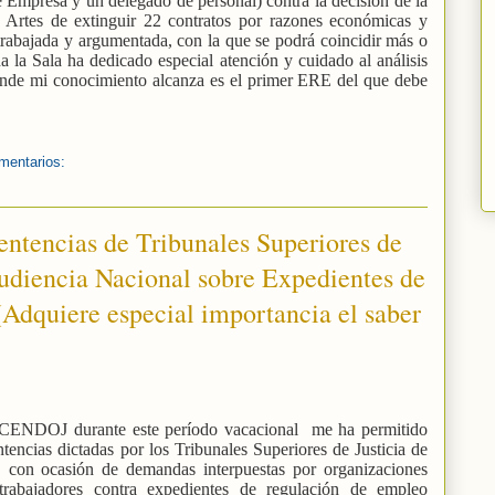
 Empresa y un delegado de personal) contra la decisión de la
 Artes de extinguir 22 contratos por razones económicas y
trabajada y argumentada, con la que se podrá coincidir más o
 la Sala ha dedicado especial atención y cuidado al análisis
donde mi conocimiento alcanza es el primer ERE del que debe
mentarios:
entencias de Tribunales Superiores de
Audiencia Nacional sobre Expedientes de
Adquiere especial importancia el saber
l CENDOJ durante este período vacacional
me ha permitido
tencias dictadas por los Tribunales Superiores de Justicia de
, con ocasión de demandas interpuestas por organizaciones
 trabajadores contra expedientes de regulación de empleo