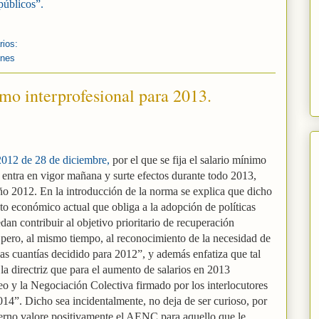
públicos”.
rios:
ones
imo interprofesional para 2013.
012 de 28 de diciembre,
por el que se fija el salario mínimo
entra en vigor mañana y surte efectos durante todo 2013,
o 2012. En la introducción de la norma se explica que dicho
xto económico actual que obliga a la adopción de políticas
dan contribuir al objetivo prioritario de recuperación
pero, al mismo tiempo, al reconocimiento de la necesidad de
las cuantías decidido para 2012”, y además enfatiza que tal
la directriz que para el aumento de salarios en 2013
o y la Negociación Colectiva firmado por los interlocutores
014”. Dicho sea incidentalmente, no deja de ser curioso, por
ierno valore positivamente el AENC para aquello que le