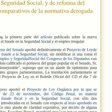
a Seguridad Social, y de reforma del
omparativos de la normativa derogada
g la primera parte del
artículo
publicado sobre la nueva
el fraude en la Seguridad Social y el empleo irregular
eno del Senado
aprobó definitivamente el Pr
oyecto de Leyde
 fraude a la Seguridad Social,
sin modificar ni una coma el
Empleo y SeguridadSocial del Congreso de los Diputados
con
ola calificado el portavoz del grupo popular en el Senado, Sr.
inmejorable", supongo que en un alarde de optimismo para
antes grupos parlamentarios. La tramitación parlamentaria se
el Proyecto de Ley en el Boletín Oficial del CD el día 7 de
greso
aprobó el
Proyecto de Ley Orgánica por la que se
5, de 23 de noviembre, del Código Penal, en materia
l fraude fiscal y en la Seguridad Social,
con sólo dos
 introducidas en el Senado con respecto al
texto aprobado en
n otro alarde de claridad expositiva, por decirlo de alguna
 Sra. Escudero Berzal, manifestó que "cae por su propio peso