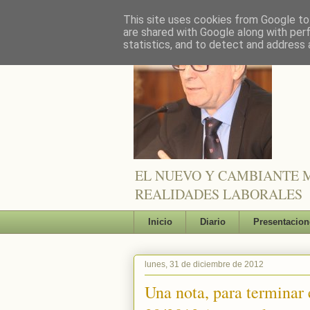
This site uses cookies from Google to 
are shared with Google along with per
statistics, and to detect and address 
EL NUEVO Y CAMBIANTE M
REALIDADES LABORALES
Inicio
Diario
Presentacion
lunes, 31 de diciembre de 2012
Una nota, para terminar 