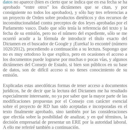
datos
no aparece (bien es cierto que se indica que en esa fecha se ha
aprobado “entre otros” los dictámenes que se citan, y por
consiguiente no todos los aprobados), y sólo hay tres referencias a
un proyecto de Orden sobre productos dietéticos y dos recursos de
inconstitucionalidad contra preceptos de dos leyes aprobadas por el
Parlamento vasco. Dado que sólo tenía la referencia del texto y la
fecha de su emisión, pero no el número del expediente, sólo se me
ocurrió acudir a la fórmula de introducir el título exacto del
Dictamen en el buscador de Google y ¡Eureka! lo encontré (número
1020/2012), procediendo a continuación a su lectura. Supongo que
no es muy ortodoxo lo que explico, pero en ocasiones el acceso a
los documentos puede lograrse por muchas o pocas vías, y algunos
dictámenes del Consejo de Estado, si bien son públicos en su base
de datos, son de difícil acceso si no tienes conocimiento de su
emisión.
Explicadas estas anecdóticas formas de tener acceso a documentos
jurídicos, he de decir que la lectura del Dictamen me ha resultado
especialmente interesante, no ya por saber que la mayor parte de las
modificaciones propuestas por el Consejo con carácter esencial
sobre el proyecto de RD han sido aceptadas e incorporadas en el
texto finalmente aprobado, sino también por las consideraciones
que efectúa sobre la posibilidad de analizar, y en qué términos, la
decisión empresarial de presentar un ERE por la autoridad laboral.
A ello me referiré también a continuación.