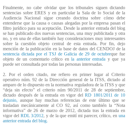
Finalmente, no cabe olvidar que los tribunales siguen dictando
sentencias sobre ERES y en particular la Sala de lo Social de la
Audiencia Nacional sigue creando doctrina sobre cómo debe
entenderse que la causa o causas alegadas por la empresa pasan el
filtro jurídico para su aceptación. Desde la anterior entrada del blog
se han publicado dos nuevas sentencias, una muy publicitada y otra
no, y en una de ellas también hay consideraciones muy interesantes
sobre la cuestión objeto central de esta entrada. Por fin, dejo
mención de la publicación en la base de datos del CENDOJ de la
sentencia dictada por el TSJ de Galicia de 29 de octubre
que fue
objeto de un comentario crítico en
la anterior entrada
y que ya
puede ser consultada por todas las personas interesadas.
2. Por el orden citado, me refiero en primer lugar al Criterio
operativo núm. 92 de la Dirección general de la ITSS, dictado al
amparo de lo dispuesto en la normativa reguladora de la ITSS y que
“deja sin efecto” el criterio núm 90/2011 de 28 de septiembre,
dictado después de la entrada en vigor del
RD 1801/2011 de 10
dejunio,
aunque hay muchas referencias de este último que se
trasladan mecánicamente al CO 92, así como también la “Nota
informativa” de 26 de marzo de 2012, dictada tras la entrada en
vigor del
RDL 3/2012
, y de la que emití mi parecer, crítico, en
una
anterior entrada del blog.