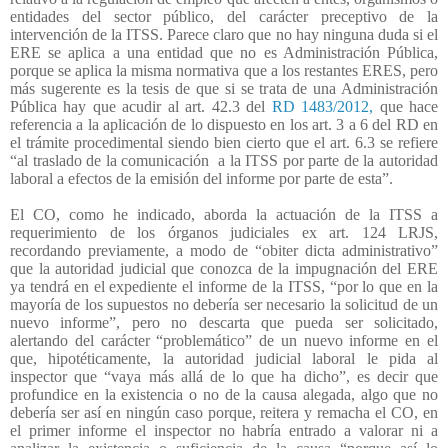
entidades del sector público, del carácter preceptivo de la
intervención de la ITSS. Parece claro que no hay ninguna duda si el
ERE se aplica a una entidad que no es Administración Pública,
porque se aplica la misma normativa que a los restantes ERES, pero
más sugerente es la tesis de que si se trata de una Administración
Pública hay que acudir al art. 42.3 del
RD 1483/2012,
que hace
referencia a la aplicación de lo dispuesto en los art. 3 a 6 del RD en
el trámite procedimental siendo bien cierto que el art. 6.3 se refiere
“al traslado de la comunicación
a la ITSS por parte de la autoridad
laboral a efectos de la emisión del informe por parte de esta”.
El CO, como he indicado, aborda la actuación de la ITSS a
requerimiento de los órganos judiciales ex art. 124 LRJS,
recordando previamente, a modo de “obiter dicta administrativo”
que la autoridad judicial que conozca de la impugnación del ERE
ya tendrá en el expediente el informe de la ITSS, “por lo que en la
mayoría de los supuestos no debería ser necesario la solicitud de un
nuevo informe”, pero no descarta que pueda ser solicitado,
alertando del carácter “problemático” de un nuevo informe en el
que, hipotéticamente, la autoridad judicial laboral le pida al
inspector que “vaya más allá de lo que ha dicho”, es decir que
profundice en la existencia o no de la causa alegada, algo que no
debería ser así en ningún caso porque, reitera y remacha el CO, en
el primer informe el inspector no habría entrado a valorar ni a