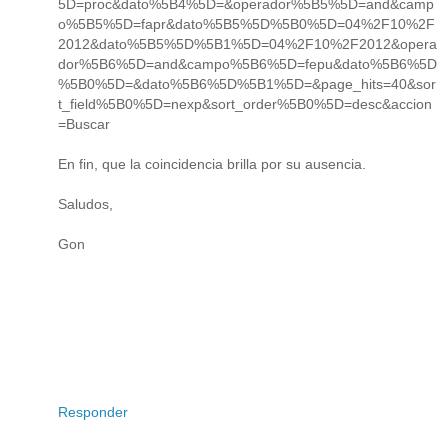
5D=proc&dato%5B4%5D=&operador%5B5%5D=and&camp
o%5B5%5D=fapr&dato%5B5%5D%5B0%5D=04%2F10%2F
2012&dato%5B5%5D%5B1%5D=04%2F10%2F2012&opera
dor%5B6%5D=and&campo%5B6%5D=fepu&dato%5B6%5D
%5B0%5D=&dato%5B6%5D%5B1%5D=&page_hits=40&sor
t_field%5B0%5D=nexp&sort_order%5B0%5D=desc&accion
=Buscar
En fin, que la coincidencia brilla por su ausencia.
Saludos,
Gon
Responder