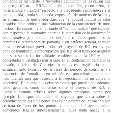
poniendo de manifiesto la “novedosa definición” de las causas que
pueden justificar un ERE, definición que califica, y con razón, de
“más amplia y flexible” respecto a la precedente, remitiéndose a la
tan conocida, citada y criticada, exposición de motivos de la ley y
su afirmación de que queda claro que “el control judicial de estos
despidos debe ceñirse a una valoración de la concurrencia de unos
hechos_ las causas”, y enfatizando el “cambio radical” que supone,
con respecto a la normativa anterior, la supresión de la autorización
administrativa para acordar los despidos (o las suspensiones de
contratos o reducciones de jornada). Con carácter general, formula
unas observaciones previas sobre el proyecto de RD, en las que
pone de manifiesto la preocupación que late en el texto por asegurar
que se respeten las formalidades establecidas en la LET y ahora
concretadas y detalladas más si cabe en el Reglamento, pero ello ha
llevado, a juicio del Consejo, “a un exceso regulatorio, a un
encauzamiento excesivo de las fases del período de consultas y a
exigencias de formalismo en relación ese procedimiento que son
más intensas aún que respecto a la negociación de un convenio
colectivo”. En cuanto a las observaciones que pueden considerarse
tanto generales como concretas sobre el proyecto de RD, el
Consejo formula críticas sobre algunos preceptos, como por
ejemplo la disposición adicional segunda que versa sobre la
acreditación de las situaciones legales de desempleo, afirmando que
se trata de “uno de los puntos en los que el Proyecto reitera
contenidos legales innecesariamente, pues nada añade a la