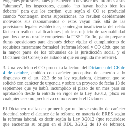
exigentes profesores, tales jefes deberán devolver los informes a sus
“alumnos”, los inspectores, cuando “no hayan hecho bien los
deberes” para que los corrijan, que según el CO se producirá
cuando “contengan meras suposiciones, no resulten debidamente
motivados sus razonamientos o estos vayan más allá de las
previsiones legales establecidas, contengan insuficiencia del relato
fáctico o realicen calificaciones jurídicas o juicio de razonabilidad
para los que no resulte competente la ITSS”. En fin, ¡tanto preparar
duras oposiciones para después deber vigilar el cumplimiento de
requisitos meramente formales! (reforma laboral y CO díxit, que no
la mayor parte de los tribunales de la jurisdicción social y el
Dictamen del Consejo de Estado al que en seguida me referiré).
3. Una vez leído el CO procedí a la lectura del
Dictamen del CE de
4 de octubre
, emitido con carácter preceptivo de acuerdo a lo
dispuesto en el art. 22.3 de su ley reguladora, dictamen que se
solicitó con carácter de urgencia y sobre un proyecto de fecha 13 de
septiembre que ya había incumplido el plazo de un mes para su
aprobación desde la entrada en vigor de la Ley 3/2012, plazo en
cualquier caso no preclusivo como recuerda el Dictamen.
El Dictamen realiza en primer lugar un breve estudio de carácter
doctrinal sobre el alcance de la reforma en materia de ERES según
la reforma laboral, es decir según la Ley 3/2012 (que recuérdese
que encuentra su origen en el RDL 3/2012 de 10 de febrero),