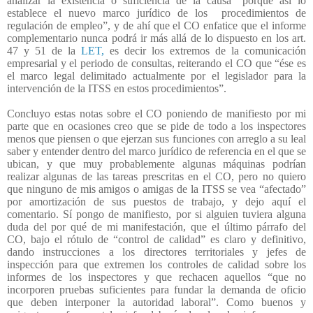
analizar la existencia o suficiencia de la causa “porque así lo
establece el nuevo marco jurídico de los
procedimientos de
regulación de empleo”, y de ahí que el CO enfatice que el informe
complementario nunca podrá ir más allá de lo dispuesto en los art.
47 y 51 de la
LET,
es decir los extremos de la comunicación
empresarial y el periodo de consultas, reiterando el CO que “ése es
el marco legal delimitado actualmente por el legislador para la
intervención de la ITSS en estos procedimientos”.
Concluyo estas notas sobre el CO poniendo de manifiesto por mi
parte que en ocasiones creo que se pide de todo a los inspectores
menos que piensen o que ejerzan sus funciones con arreglo a su leal
saber y entender dentro del marco jurídico de referencia en el que se
ubican, y que muy probablemente algunas máquinas podrían
realizar algunas de las tareas prescritas en el CO, pero no quiero
que ninguno de mis amigos o amigas de la ITSS se vea “afectado”
por amortización de sus puestos de trabajo, y dejo aquí el
comentario. Sí pongo de manifiesto, por si alguien tuviera alguna
duda del por qué de mi manifestación, que el último párrafo del
CO, bajo el rótulo de “control de calidad” es claro y definitivo,
dando instrucciones a los directores territoriales y jefes de
inspección para que extremen los controles de calidad sobre los
informes de los inspectores y que rechacen aquellos “que no
incorporen pruebas suficientes para fundar la demanda de oficio
que deben interponer la autoridad laboral”. Como buenos y