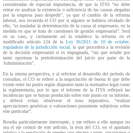
consideradas de especial importancia, de que la ITSS “no debe
entrar en analizar la existencia o suficiencia de las causas alegadas
por la empresa para despedir”, ya que el cambio de la reforma
laboral, nos recuerda el CO por si alguien se hubiera olvidado de
ello, “es trasladar la determinación de la causa al empresario, en la
medida en que se trata de cuestiones de gestión empresarial”. Será
en su caso, y ciertamente así lo establece la reforma en el
modificado artículo 124 de la
Ley 36/2011 de 10 de octubre,
reguladora de la jurisdicción social,
la que procederá a la revisión
de la decisión empresarial si es impugnada, “sin que resulte por
tanto oportuna la pretederminación del juicio por parte de la
Administración”.
En la misma perspectiva, y al referirse al desarrollo del período de
consultas, el CO se refiere a la negociación de buena fe que debe
existir entre las partes según disponen tanto la normativa legal como
la reglamentaria, por lo que el informe de la ITSS reflejará las
incidencias que se hayan producido sobre este punto en su informe,
y deberá evitar, obsérvese el tono imperativo, “realizar
apreciaciones genéricas o valoraciones puramente subjetivas sobre
este particular”.
Resulta particularmente interesante, y me refiero a ello aunque no
sea el eje central de este artículo, la tesis del CO, en el apartado
relativo a la regulación de empleo que afecten a entes, organismos o