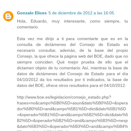
Gonzalo Elices
5 de diciembre de 2012 a las 16:05
Hola, Eduardo, muy interesante, como siempre, tu
comentario.
Esta vez me dirijo a ti para comentarte que es en la
consulta de dictámenes del Consejo de Estado es
necesario consultar, además, de la base del propio
Consejo, la que ofrece la página web del BOE, dado que no
siempre coinciden. Qué mejor prueba de ello que el
dictamen objeto de tu comentario. Así, mientras la base de
datos de dictámenes del Consejo de Estado para el día
04/10/2012 da los resultados por ti indicados, la base de
datos del BOE, ofrece otros resultados para el 04/10/2012:
http://www.boe.es/legislacion/consejo_estado.php?
frases=no&campo%5B0%5D=asun&dato%5B0%5D=&opera
dor%5B0%5D=and&campo%5B1%5D=dict&dato%5B1%5D
=&operador%5B1%5D=and&campo%5B2%5D=dict&dato%5
B2%5D=&operador%5B2%5D=and&campo%5B3%5D=nexp
&dato%5B3%5D=&operador%5B3%5D=and&campo%5B4%