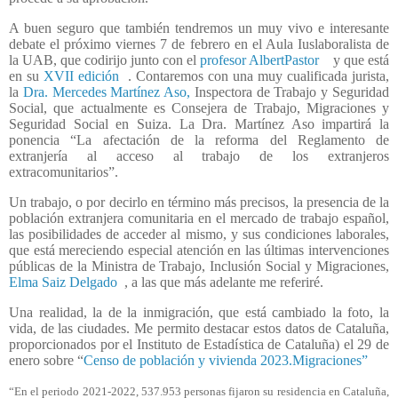
A buen seguro que también tendremos un muy vivo e interesante
debate el próximo viernes 7 de febrero en el Aula Iuslaboralista de
la UAB, que codirijo junto con el
profesor AlbertPastor
y que está
en su
XVII edición
. Contaremos con una muy cualificada jurista,
la
Dra. Mercedes Martínez Aso,
Inspectora de Trabajo y Seguridad
Social, que actualmente es Consejera de Trabajo, Migraciones y
Seguridad Social en Suiza. La Dra. Martínez Aso impartirá la
ponencia “La afectación de la reforma del Reglamento de
extranjería al acceso al trabajo de los extranjeros
extracomunitarios”.
Un trabajo, o por decirlo en término más precisos, la presencia de la
población extranjera comunitaria en el mercado de trabajo español,
las posibilidades de acceder al mismo, y sus condiciones laborales,
que está mereciendo especial atención en las últimas intervenciones
públicas de la Ministra de Trabajo, Inclusión Social y Migraciones,
Elma Saiz Delgado
, a las que más adelante me referiré.
Una realidad, la de la inmigración, que está cambiado la foto, la
vida, de las ciudades. Me permito destacar estos datos de Cataluña,
proporcionados por el Instituto de Estadística de Cataluña) el 29 de
enero sobre “
Censo de población y vivienda 2023.Migraciones”
“En el periodo 2021-2022, 537.953 personas fijaron su residencia en Cataluña,