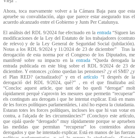
Vieja”.
Ahora, toca nuevamente volver a la Cámara Baja para que esta
apruebe su convalidación, algo que parece estar asegurado tras el
acuerdo alcanzado entre el Gobierno y Junts Per Catalunya.
El análisis del RDL 9/2024 fue efectuado en la
entrada
“Siguen las
modificaciones de la Ley del Estatuto de los trabajadores (contrato
de relevo) y de la Ley General de Seguridad Social (jubilación).
Notas a los RDL 9/2024 y 11/2024 de 23 de diciembre”
Tras la
derogación de esta norma por el Congreso de los Diputados, me
manifesté sobre su impacto en la
entrada
“Queda derogada la
entrada publicada en este blog sobre el RDL 9/2024 de 23 de
diciembre. Y entonces ¿cómo quedan las pensiones? ¿y el SMI? ¿y
el Plan RED? (actualizado)” y en el
artículo
“I després de la
derogació del RDL 9/2024, què?” , en el que finalizaba así:
“Concloc aquest article, que tant de bo quedi “derogat” molt
ràpidament perquè s'aprovin les mesures que permetin “recuperar”
els continguts ara derogats i que he intentat explicar. Està en mans
de les forces polítiques parlamentàries, i així ho espera la ciutadania.
Estaran totes les forces polítiques, incloses les que hi van votar en
contra, a l'alçada de les circumstàncies?” (Concluyo este artículo,
que ojalá quede “derogado” muy rápidamente porque se aprueben
las medidas que permitan “recuperar” los contenidos ahora
derogados y que he intentado explicar. Está en manos de las fuerzas
políticas parlamentarias, y así lo espera la ciudadanía. ¿Estarán