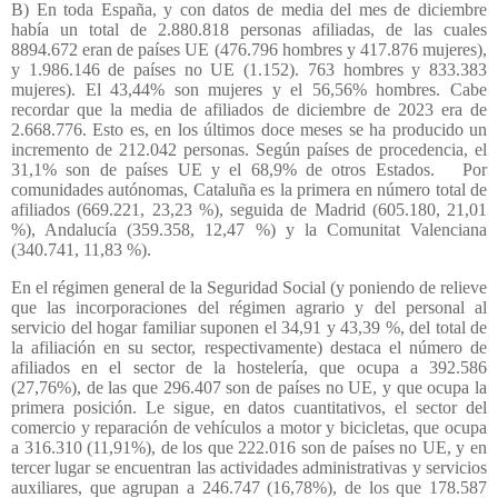
B) En toda España, y con datos de media del mes de diciembre
había un total de 2.880.818 personas afiliadas, de las cuales
8894.672 eran de países UE (476.796 hombres y 417.876 mujeres),
y 1.986.146 de países no UE (1.152). 763 hombres y 833.383
mujeres). El 43,44% son mujeres y el 56,56% hombres. Cabe
recordar que la media de afiliados de diciembre de 2023 era de
2.668.776. Esto es, en los últimos doce meses se ha producido un
incremento de 212.042 personas. Según países de procedencia, el
31,1% son de países UE y el 68,9% de otros Estados.
Por
comunidades autónomas, Cataluña es la primera en número total de
afiliados (669.221, 23,23 %), seguida de Madrid (605.180, 21,01
%), Andalucía (359.358, 12,47 %) y la Comunitat Valenciana
(340.741, 11,83 %).
En el régimen general de la Seguridad Social (y poniendo de relieve
que las incorporaciones del régimen agrario y del personal al
servicio del hogar familiar suponen el 34,91 y 43,39 %, del total de
la afiliación en su sector, respectivamente) destaca el número de
afiliados en el sector de la hostelería, que ocupa a 392.586
(27,76%), de las que 296.407 son de países no UE, y que ocupa la
primera posición. Le sigue, en datos cuantitativos, el sector del
comercio y reparación de vehículos a motor y bicicletas, que ocupa
a 316.310 (11,91%), de los que 222.016 son de países no UE, y en
tercer lugar se encuentran las actividades administrativas y servicios
auxiliares, que agrupan a 246.747 (16,78%), de los que 178.587