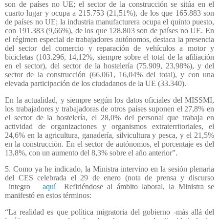
son de países no UE; el sector de la construcción se sitúa en el
cuarto lugar y ocupa a 215.753 (21,51%), de los que 165.883 son
de países no UE; la industria manufacturera ocupa el quinto puesto,
con 191.383 (9,66%), de los que 128.803 son de países no UE. En
el régimen especial de trabajadores autónomos, destaca la presencia
del sector del comercio y reparación de vehículos a motor y
bicicletas (103.296, 14,12%, siempre sobre el total de la afiliación
en el sector), del sector de la hostelería (75.909, 23,98%), y del
sector de la construcción (66.061, 16,04% del total), y con una
elevada participación de los ciudadanos de la UE (33.340).
En la actualidad, y siempre según los datos oficiales del MISSMI,
los trabajadores y trabajadoras de otros países suponen el 27,8% en
el sector de la hostelería, el 28,0% del personal que trabaja en
actividad de organizaciones y organismos extraterritoriales, el
24,6% en la agricultura, ganadería, silvicultura y pesca, y el 21,5%
en la construcción. En el sector de autónomos, el porcentaje es del
13,8%, con un aumento del 8,3% sobre el año anterior”.
5. Como ya he indicado, la Ministra intervino en la sesión plenaria
del CES celebrada el 29 de enero (nota de prensa y discurso
integro
aquí
Refiriéndose al ámbito laboral, la Ministra se
manifestó en estos términos:
“La realidad es que política migratoria del gobierno -más allá del