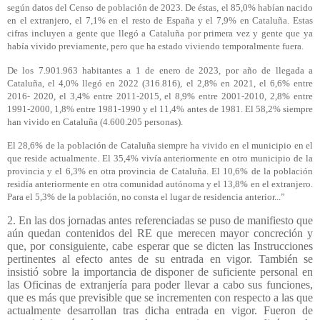
según datos del Censo de población de 2023. De éstas, el 85,0% habían nacido
en el extranjero, el 7,1% en el resto de España y el 7,9% en Cataluña. Estas
cifras incluyen a gente que llegó a Cataluña por primera vez y gente que ya
había vivido previamente, pero que ha estado viviendo temporalmente fuera.
De los 7.901.963 habitantes a 1 de enero de 2023, por año de llegada a
Cataluña, el 4,0% llegó en 2022 (316.816), el 2,8% en 2021, el 6,6% entre
2016- 2020, el 3,4% entre 2011-2015, el 8,9% entre 2001-2010, 2,8% entre
1991-2000, 1,8% entre 1981-1990 y el 11,4% antes de 1981. El 58,2% siempre
han vivido en Cataluña (4.600.205 personas).
El 28,6% de la población de Cataluña siempre ha vivido en el municipio en el
que reside actualmente. El 35,4% vivía anteriormente en otro municipio de la
provincia y el 6,3% en otra provincia de Cataluña. El 10,6% de la población
residía anteriormente en otra comunidad autónoma y el 13,8% en el extranjero.
Para el 5,3% de la población, no consta el lugar de residencia anterior...”
2. En las dos jornadas antes referenciadas se puso de manifiesto que
aún quedan contenidos del RE que merecen mayor concreción y
que, por consiguiente, cabe esperar que se dicten las Instrucciones
pertinentes al efecto antes de su entrada en vigor. También se
insistió sobre la importancia de disponer de suficiente personal en
las Oficinas de extranjería para poder llevar a cabo sus funciones,
que es más que previsible que se incrementen con respecto a las que
actualmente desarrollan tras dicha entrada en vigor. Fueron de