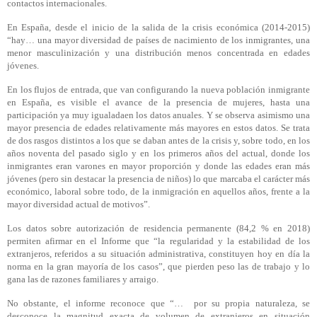
contactos internacionales.
En España, desde el inicio de la salida de la crisis económica (2014-2015)
“hay… una mayor diversidad de países de nacimiento de los inmigrantes, una
menor masculinización y una distribución menos concentrada en edades
jóvenes.
En los flujos de entrada, que van configurando la nueva población inmigrante
en España, es visible el avance de la presencia de mujeres, hasta una
participación ya muy igualadaen los datos anuales. Y se observa asimismo una
mayor presencia de edades relativamente más mayores en estos datos. Se trata
de dos rasgos distintos a los que se daban antes de la crisis y, sobre todo, en los
años noventa del pasado siglo y en los primeros años del actual, donde los
inmigrantes eran varones en mayor proporción y donde las edades eran más
jóvenes (pero sin destacar la presencia de niños) lo que marcaba el carácter más
económico, laboral sobre todo, de la inmigración en aquellos años, frente a la
mayor diversidad actual de motivos”.
Los datos sobre autorización de residencia permanente (84,2 % en 2018)
permiten afirmar en el Informe que “la regularidad y la estabilidad de los
extranjeros, referidos a su situación administrativa, constituyen hoy en día la
norma en la gran mayoría de los casos”, que pierden peso las de trabajo y lo
gana las de razones familiares y arraigo.
No obstante, el informe reconoce que “…
por su propia naturaleza, se
desconoce la magnitud exacta de volumen de extranjeros en situación