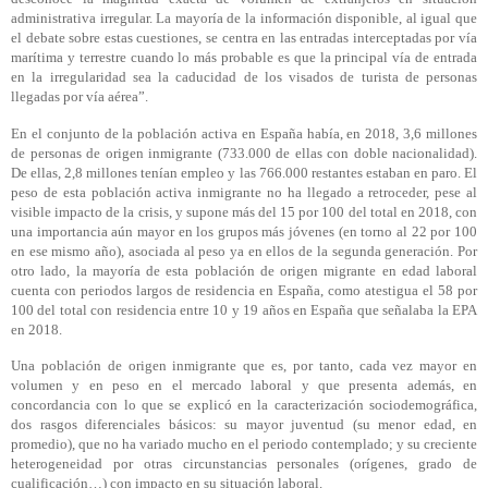
administrativa irregular. La mayoría de la información disponible, al igual que
el debate sobre estas cuestiones, se centra en las entradas interceptadas por vía
marítima y terrestre cuando lo más probable es que la principal vía de entrada
en la irregularidad sea la caducidad de los visados de turista de personas
llegadas por vía aérea”.
En el conjunto de la población activa en España había, en 2018, 3,6 millones
de personas de origen inmigrante (733.000 de ellas con doble nacionalidad).
De ellas, 2,8 millones tenían empleo y las 766.000 restantes estaban en paro. El
peso de esta población activa inmigrante no ha llegado a retroceder, pese al
visible impacto de la crisis, y supone más del 15 por 100 del total en 2018, con
una importancia aún mayor en los grupos más jóvenes (en torno al 22 por 100
en ese mismo año), asociada al peso ya en ellos de la segunda generación. Por
otro lado, la mayoría de esta población de origen migrante en edad laboral
cuenta con periodos largos de residencia en España, como atestigua el 58 por
100 del total con residencia entre 10 y 19 años en España que señalaba la EPA
en 2018.
Una población de origen inmigrante que es, por tanto, cada vez mayor en
volumen y en peso en el mercado laboral y que presenta además, en
concordancia con lo que se explicó en la caracterización sociodemográfica,
dos rasgos diferenciales básicos: su mayor juventud (su menor edad, en
promedio), que no ha variado mucho en el periodo contemplado; y su creciente
heterogeneidad por otras circunstancias personales (orígenes, grado de
cualificación…) con impacto en su situación laboral.