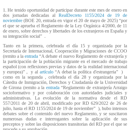
1. He tenido oportunidad de participar durante este mes de enero en
dos jornadas dedicadas al
RealDecreto 1155/2024 de 19 de
noviembre
(BOE 20, entrada en vigor el 20 de mayo de 2025) “por
el que se aprueba el Reglamento de la Ley Orgánica 4/2000, de 11
de enero, sobre derechos y libertades de los extranjeros en España y
su integración social” .
Tanto en la primera, celebrada el día 15 y organizada por la
Secretaría de Internacional, Cooperación y Migraciones de CCOO
(remito a la
entrada
“A debate el nuevo Reglamento de extranjería y
la participación de la población migrante en el mercado de trabajo
español (con reflexiones previas y datos de la realidad internacional
y europea)” ,
y al
artículo
“A debat la política d'estrangeria” )
como en la segunda , celebrada el día 28 y organizada por la
Cátedra de Inmigración, Derechos y Ciudadanía de la Universidad
de Girona (remito a la
entrada
“Reglamento de extranjería Arraigo
socioformativo y por colaboración con autoridades judiciales y
administrativas. La evolución de la normativa desde el RD
557/2011 de 20 de abril, modificado por RD 629/2022 de 26 de
julio, hasta el RD 1155/2024 de 19 de noviembre”
), hubo intensos
debates sobre el contenido del nuevo Reglamento, y se suscitaron
numerosas dudas e interrogantes sobre la aplicación de sus
preceptos y sobre las disposiciones transitorias del RD por el que se
procede a su aprobación.