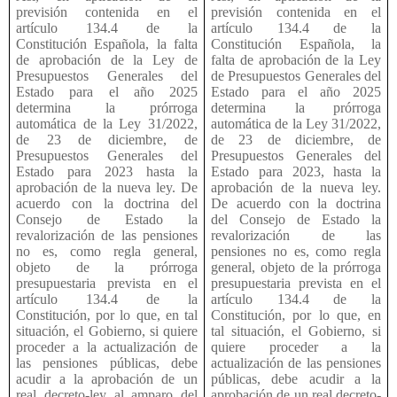
previsión contenida en el
previsión contenida en el
artículo 134.4 de la
artículo 134.4 de la
Constitución Española, la falta
Constitución Española, la
de aprobación de la Ley de
falta de aprobación de la Ley
Presupuestos Generales del
de Presupuestos Generales del
Estado para el año 2025
Estado para el año 2025
determina la prórroga
determina la prórroga
automática de la Ley 31/2022,
automática de la Ley 31/2022,
de 23 de diciembre, de
de 23 de diciembre, de
Presupuestos Generales del
Presupuestos Generales del
Estado para 2023 hasta la
Estado para 2023, hasta la
aprobación de la nueva ley. De
aprobación de la nueva ley.
acuerdo con la doctrina del
De acuerdo con la doctrina
Consejo de Estado la
del Consejo de Estado la
revalorización de las pensiones
revalorización de las
no es, como regla general,
pensiones no es, como regla
objeto de la prórroga
general, objeto de la prórroga
presupuestaria prevista en el
presupuestaria prevista en el
artículo 134.4 de la
artículo 134.4 de la
Constitución, por lo que, en tal
Constitución, por lo que, en
situación, el Gobierno, si quiere
tal situación, el Gobierno, si
proceder a la actualización de
quiere proceder a la
las pensiones públicas, debe
actualización de las pensiones
acudir a la aprobación de un
públicas, debe acudir a la
real decreto-ley al amparo del
aprobación de un real decreto-