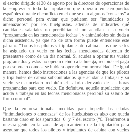
el escrito dirigido el 30 de agosto por la directora de operaciones de
la empresa a toda la tripulación que operara en aeropuertos
españoles durante el conflicto en el que se dan algunos “consejos” a
dicho personal para evitar que pudieran ser “intimidados o
amenazados” por los huelguistas, además de indicarles qué
cantidades salariales no percibirían si no acudían a su vuelo
“programada en las mencionadas fechas”, y animándoles sin duda a
dicha asistencia, ya que no de otra forma puede entenderse este
párrafo: “Todos los pilotos y tripulantes de cabina a los que se les
ha asignado un vuelo en las fechas mencionadas deberían de
presentarse como de un día normal. Si acudes a operar tus vuelos
programados y estos no operan debido a la huelga, recibirás el pago
por ese vuelo como si se hubiera operado con normalidad. De igual
manera, hemos dado instrucciones a las agencias de que los pilotos
y tripulantes de cabina subcontratados que acudan a trabajar y su
vuelo sea cancelado recibirán el salario derivado de las horas
programadas para ese vuelo. En definitiva, aquella tripulación que
acuda a trabajar en las fechas mencionadas percibirá su salario de
forma normal”.
Que la empresa tomaba medidas para impedir las citadas
“intimidaciones o amenazas” de los huelguistas es algo que queda
bastante claro en los apartados
6
y 7 del escrito (“6. Tendremos a
nuestra gente en la zona de aparcamiento de la tripulación para
asegurar que todos los pilotos y tripulantes de cabina con vuelos