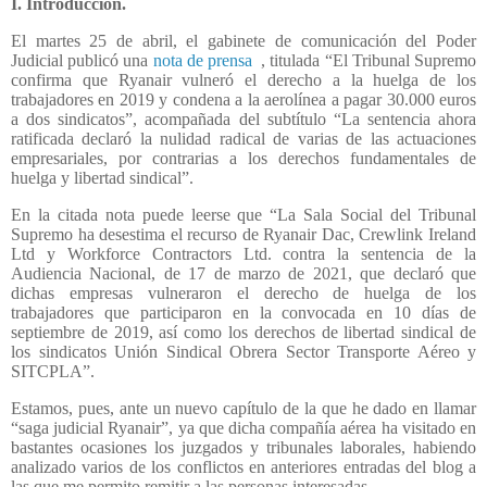
I. Introducción.
El martes 25 de abril, el gabinete de comunicación del Poder
Judicial publicó una
nota de prensa
, titulada “El Tribunal Supremo
confirma que Ryanair vulneró el derecho a la huelga de los
trabajadores en 2019 y condena a la aerolínea a pagar 30.000 euros
a dos sindicatos”, acompañada del subtítulo “La sentencia ahora
ratificada declaró la nulidad radical de varias de las actuaciones
empresariales, por contrarias a los derechos fundamentales de
huelga y libertad sindical”.
En la citada nota puede leerse que “La Sala Social del Tribunal
Supremo ha desestima el recurso de Ryanair Dac, Crewlink Ireland
Ltd y Workforce Contractors Ltd. contra la sentencia de la
Audiencia Nacional, de 17 de marzo de 2021, que declaró que
dichas empresas vulneraron el derecho de huelga de los
trabajadores que participaron en la convocada en 10 días de
septiembre de 2019, así como los derechos de libertad sindical de
los sindicatos Unión Sindical Obrera Sector Transporte Aéreo y
SITCPLA”.
Estamos, pues, ante un nuevo capítulo de la que he dado en llamar
“saga judicial Ryanair”, ya que dicha compañía aérea ha visitado en
bastantes ocasiones los juzgados y tribunales laborales, habiendo
analizado varios de los conflictos en anteriores entradas del blog a
las que me permito remitir a las personas interesadas.