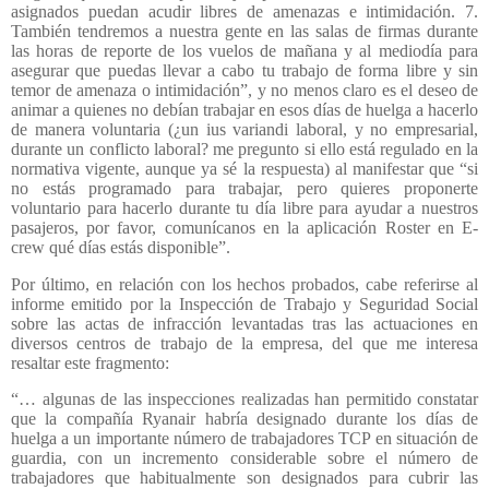
asignados puedan acudir libres de amenazas e intimidación. 7.
También tendremos a nuestra gente en las salas de firmas durante
las horas de reporte de los vuelos de mañana y al mediodía para
asegurar que puedas llevar a cabo tu trabajo de forma libre y sin
temor de amenaza o intimidación”, y no menos claro es el deseo de
animar a quienes no debían trabajar en esos días de huelga a hacerlo
de manera voluntaria (¿un ius variandi laboral, y no empresarial,
durante un conflicto laboral? me pregunto si ello está regulado en la
normativa vigente, aunque ya sé la respuesta) al manifestar que “si
no estás programado para trabajar, pero quieres proponerte
voluntario para hacerlo durante tu día libre para ayudar a nuestros
pasajeros, por favor, comunícanos en la aplicación Roster en E-
crew qué días estás disponible”.
Por último, en relación con los hechos probados, cabe referirse al
informe emitido por la Inspección de Trabajo y Seguridad Social
sobre las actas de infracción levantadas tras las actuaciones en
diversos centros de trabajo de la empresa, del que me interesa
resaltar este fragmento:
“… algunas de las inspecciones realizadas han permitido constatar
que la compañía Ryanair habría designado durante los días de
huelga a un importante número de trabajadores TCP en situación de
guardia, con un incremento considerable sobre el número de
trabajadores que habitualmente son designados para cubrir las