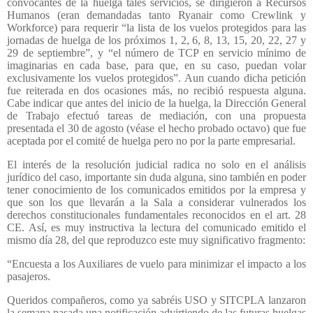
convocantes de la huelga tales servicios, se dirigieron a Recursos
Humanos (eran demandadas tanto Ryanair como Crewlink y
Workforce) para requerir “la lista de los vuelos protegidos para las
jornadas de huelga de los próximos 1, 2, 6, 8, 13, 15, 20, 22, 27 y
29 de septiembre”, y “el número de TCP en servicio mínimo de
imaginarias en cada base, para que, en su caso, puedan volar
exclusivamente los vuelos protegidos”. Aun cuando dicha petición
fue reiterada en dos ocasiones más, no recibió respuesta alguna.
Cabe indicar que antes del inicio de la huelga, la Dirección General
de Trabajo efectuó tareas de mediación, con una propuesta
presentada el 30 de agosto (véase el hecho probado octavo) que fue
aceptada por el comité de huelga pero no por la parte empresarial.
El interés de la resolución judicial radica no solo en el análisis
jurídico del caso, importante sin duda alguna, sino también en poder
tener conocimiento de los comunicados emitidos por la empresa y
que son los que llevarán a la Sala a considerar vulnerados los
derechos constitucionales fundamentales reconocidos en el art. 28
CE. Así, es muy instructiva la lectura del comunicado emitido el
mismo día 28, del que reproduzco este muy significativo fragmento:
“Encuesta a los Auxiliares de vuelo para minimizar el impacto a los
pasajeros.
Queridos compañeros, como ya sabréis USO y SITCPLA lanzaron
la semana pasada una notificación advirtiendo de las futuras huelgas