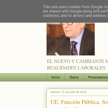
This site uses cookies from Google to 
are shared with Google along with per
statistics, and to detect and address 
EL NUEVO Y CAMBIANTE M
REALIDADES LABORALES
Inicio
Diario
Presentacion
viernes, 31 de julio de 2015
UE. Función Pública. Sob