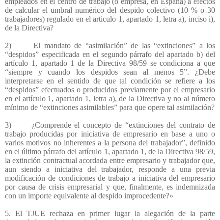
empleados en el centro de trabajo (o empresa, en España) a efectos
de calcular el umbral numérico del despido colectivo (10 % o 30
trabajadores) regulado en el artículo 1, apartado 1, letra a), inciso i),
de la Directiva?
2)
El mandato de “asimilación” de las “extinciones” a los
“despidos” especificada en el segundo párrafo del apartado b) del
artículo 1, apartado 1 de la Directiva 98/59 se condiciona a que
“siempre y cuando los despidos sean al menos 5”. ¿Debe
interpretarse en el sentido de que tal condición se refiere a los
“despidos” efectuados o producidos previamente por el empresario
en el artículo 1, apartado 1, letra a), de la Directiva y no al número
mínimo de “extinciones asimilables” para que opere tal asimilación?
3)
¿Comprende el concepto de “extinciones del contrato de
trabajo producidas por iniciativa de empresario en base a uno o
varios motivos no inherentes a la persona del trabajador”, definido
en el último párrafo del artículo 1, apartado 1, de la Directiva 98/59,
la extinción contractual acordada entre empresario y trabajador que,
aun siendo a iniciativa del trabajador, responde a una previa
modificación de condiciones de trabajo a iniciativa del empresario
por causa de crisis empresarial y que, finalmente, es indemnizada
con un importe equivalente al despido improcedente?»
5. El TJUE rechaza en primer lugar la alegación de la parte