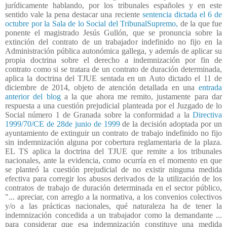
jurídicamente hablando, por los tribunales españoles y en este
sentido vale la pena destacar una reciente
sentencia dictada el 6 de
octubre por la Sala de lo Social del TribunalSupremo,
de la que fue
ponente el magistrado Jesús Gullón, que se pronuncia sobre la
extinción del contrato de un trabajador indefinido no fijo en la
Administración pública autonómica gallega, y además de aplicar su
propia doctrina sobre el derecho a indemnización por fin de
contrato como si se tratara de un contrato de duración determinada,
aplica la doctrina del TJUE sentada en un Auto dictado el 11 de
diciembre de 2014, objeto de atención detallada en una
entrada
anterior del blog
a la que ahora me remito, justamente para dar
respuesta a una cuestión prejudicial planteada por el Juzgado de lo
Social número 1 de Granada sobre la conformidad a la
Directiva
1999/70/CE de 28de junio de 1999
de la decisión adoptada por un
ayuntamiento de extinguir un contrato de trabajo indefinido no fijo
sin indemnización alguna por cobertura reglamentaria de la plaza.
EL TS aplica la doctrina del TJUE que remite a los tribunales
nacionales, ante la evidencia, como ocurría en el momento en que
se planteó la cuestión prejudicial de no existir ninguna medida
efectiva para corregir los abusos derivados de la utilización de los
contratos de trabajo de duración determinada en el sector público,
"... apreciar, con arreglo a la normativa, a los convenios colectivos
y/o a las prácticas nacionales, qué naturaleza ha de tener la
indemnización concedida a un trabajador como la demandante ...
para considerar que esa indemnización constituye una medida