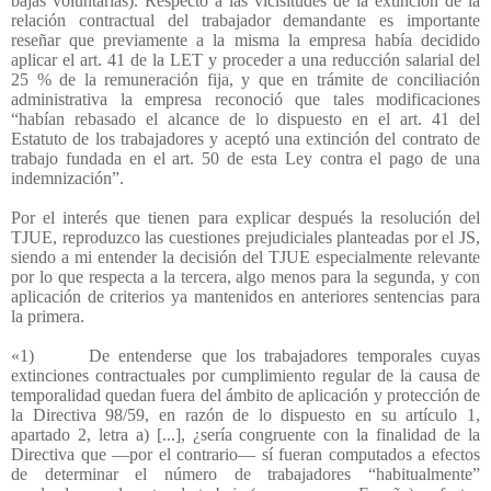
bajas voluntarias). Respecto a las vicisitudes de la extinción de la
relación contractual del trabajador demandante es importante
reseñar que previamente a la misma la empresa había decidido
aplicar el art. 41 de la LET y proceder a una reducción salarial del
25 % de la remuneración fija, y que en trámite de conciliación
administrativa la empresa reconoció que tales modificaciones
“habían rebasado el alcance de lo dispuesto en el art. 41 del
Estatuto de los trabajadores y aceptó una extinción del contrato de
trabajo fundada en el art. 50 de esta Ley contra el pago de una
indemnización”.
Por el interés que tienen para explicar después la resolución del
TJUE, reproduzco las cuestiones prejudiciales planteadas por el JS,
siendo a mi entender la decisión del TJUE especialmente relevante
por lo que respecta a la tercera, algo menos para la segunda, y con
aplicación de criterios ya mantenidos en anteriores sentencias para
la primera.
«1)
De entenderse que los trabajadores temporales cuyas
extinciones contractuales por cumplimiento regular de la causa de
temporalidad quedan fuera del ámbito de aplicación y protección de
la Directiva 98/59, en razón de lo dispuesto en su artículo 1,
apartado 2, letra a) [...], ¿sería congruente con la finalidad de la
Directiva que —por el contrario— sí fueran computados a efectos
de determinar el número de trabajadores “habitualmente”