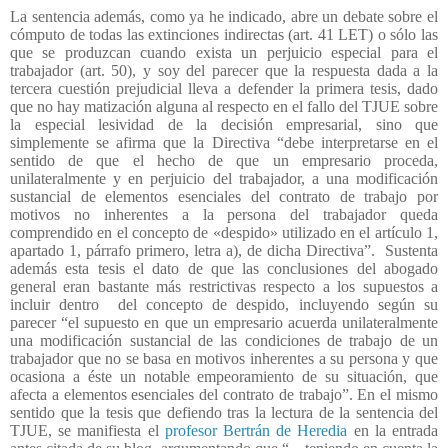
La sentencia además, como ya he indicado, abre un debate sobre el
cómputo de todas las extinciones indirectas (art. 41 LET) o sólo las
que se produzcan cuando exista un perjuicio especial para el
trabajador (art. 50), y soy del parecer que la respuesta dada a la
tercera cuestión prejudicial lleva a defender la primera tesis, dado
que no hay matización alguna al respecto en el fallo del TJUE sobre
la especial lesividad de la decisión empresarial, sino que
simplemente se afirma que la Directiva “debe interpretarse en el
sentido de que el hecho de que un empresario proceda,
unilateralmente y en perjuicio del trabajador, a una modificación
sustancial de elementos esenciales del contrato de trabajo por
motivos no inherentes a la persona del trabajador queda
comprendido en el concepto de «despido» utilizado en el artículo 1,
apartado 1, párrafo primero, letra a), de dicha Directiva”.
Sustenta
además esta tesis el dato de que las conclusiones del abogado
general eran bastante más restrictivas respecto a los supuestos a
incluir dentro
del concepto de despido, incluyendo según su
parecer “el supuesto en que un empresario acuerda unilateralmente
una modificación sustancial de las condiciones de trabajo de un
trabajador que no se basa en motivos inherentes a su persona y que
ocasiona a éste un notable empeoramiento de su situación, que
afecta a elementos esenciales del contrato de trabajo”. En el mismo
sentido que la tesis que defiendo tras la lectura de la sentencia del
TJUE, se manifiesta el
profesor Bertrán de Heredia
en la entrada