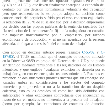
puedan quedar incluidas entre los supuestos regulados en el art. 41
(y 40) de la LET y que lleven finalmente aparejada la extinción del
contrato por una decisión formalmente voluntaria del trabajador
pero que realmente no lo es porque adopta su decisión como
consecuencia del perjuicio sufrido (en el caso concreto enjuiciado,
la reducción del 25 % de su salario fijo) por la decisión empresarial;
por decirlo con las propias palabras de la sentencia (apartado 52),
“la reducción de la remuneración fija de la trabajadora en cuestión
fue impuesta unilateralmente por el empresario, por razones
económicas y de producción, y, al no ser aceptada por la persona
afectada, dio lugar a la rescisión del contrato de trabajo”.
Con apoyo en doctrina anterior propia (asuntos
C-55/02
y
C-
187/05
), el TJUE manifiesta que el concepto de despido utilizado
en la Directiva 98/59 es propio del Derecho de la UE y no puede
ser definido mediante remisiones a las legislaciones de los Estados
miembros, y que engloba “cualquier extinción no deseada por el
trabajador y, en consecuencia, sin sus consentimiento”. Estamos en
presencia de dos situaciones jurídicas diversas que sin embargo son
tomadas ambas en consideración a los efectos del cómputo
numérico para proceder o no a la tramitación de un despido
colectivo, esto es los despidos tal como han sido definidos con
anterioridad y otras extinciones contractuales que encuentran su
razón de ser en motivos no inherentes a la persona del trabajador
(como por ejemplo, las extinciones de contratos de duración