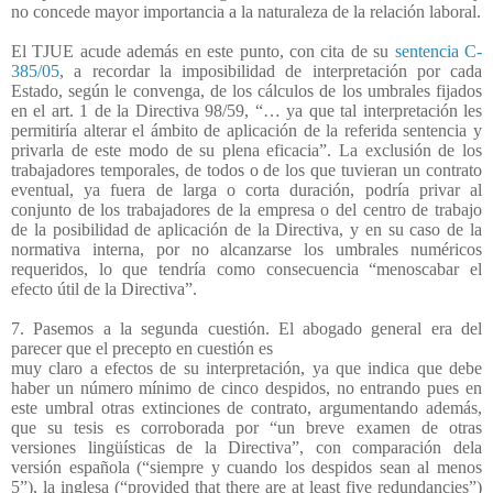
no concede mayor importancia a la naturaleza de la relación laboral.
El TJUE acude además en este punto, con cita de su
sentencia C-
385/05
, a recordar la imposibilidad de interpretación por cada
Estado, según le convenga, de los cálculos de los umbrales fijados
en el art. 1 de la Directiva 98/59, “… ya que tal interpretación les
permitiría alterar el ámbito de aplicación de la referida sentencia y
privarla de este modo de su plena eficacia”. La exclusión de los
trabajadores temporales, de todos o de los que tuvieran un contrato
eventual, ya fuera de larga o corta duración, podría privar al
conjunto de los trabajadores de la empresa o del centro de trabajo
de la posibilidad de aplicación de la Directiva, y en su caso de la
normativa interna, por no alcanzarse los umbrales numéricos
requeridos, lo que tendría como consecuencia “menoscabar el
efecto útil de la Directiva”.
7. Pasemos a la segunda cuestión. El abogado general era del
parecer que el precepto en cuestión es
muy claro a efectos de su interpretación, ya que indica que debe
haber un número mínimo de cinco despidos, no entrando pues en
este umbral otras extinciones de contrato, argumentando además,
que su tesis es corroborada por “un breve examen de otras
versiones lingüísticas de la Directiva”, con comparación dela
versión española (“siempre y cuando los despidos sean al menos
5”), la inglesa (“provided that there are at least five redundancies”)