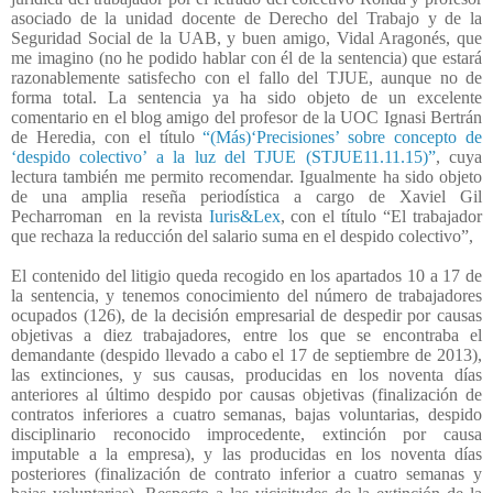
asociado de la unidad docente de Derecho del Trabajo y de la
Seguridad Social de la UAB, y buen amigo, Vidal Aragonés, que
me imagino (no he podido hablar con él de la sentencia) que estará
razonablemente satisfecho con el fallo del TJUE, aunque no de
forma total. La sentencia ya ha sido objeto de un excelente
comentario en el blog amigo del profesor de la UOC Ignasi Bertrán
de Heredia, con el título
“(Más)‘Precisiones’ sobre concepto de
‘despido colectivo’ a la luz del TJUE (STJUE11.11.15)”
, cuya
lectura también me permito recomendar. Igualmente ha sido objeto
de una amplia reseña periodística a cargo de Xaviel Gil
Pecharroman
en la revista
Iuris&Lex
, con el título “El trabajador
que rechaza la reducción del salario suma en el despido colectivo”,
El contenido del litigio queda recogido en los apartados 10 a 17 de
la sentencia, y tenemos conocimiento del número de trabajadores
ocupados (126), de la decisión empresarial de despedir por causas
objetivas a diez trabajadores, entre los que se encontraba el
demandante (despido llevado a cabo el 17 de septiembre de 2013),
las extinciones, y sus causas, producidas en los noventa días
anteriores al último despido por causas objetivas (finalización de
contratos inferiores a cuatro semanas, bajas voluntarias, despido
disciplinario reconocido improcedente, extinción por causa
imputable a la empresa), y las producidas en los noventa días
posteriores (finalización de contrato inferior a cuatro semanas y