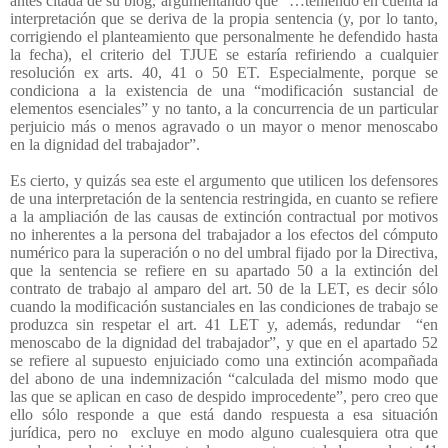
antes citada de su blog, argumentando que “…teniendo en cuenta la
interpretación que se deriva de la propia sentencia (y, por lo tanto,
corrigiendo el planteamiento que personalmente he defendido hasta
la fecha), el criterio del TJUE se estaría refiriendo a cualquier
resolución ex arts. 40, 41 o 50 ET. Especialmente, porque se
condiciona a la existencia de una “modificación sustancial de
elementos esenciales” y no tanto, a la concurrencia de un particular
perjuicio más o menos agravado o un mayor o menor menoscabo
en la dignidad del trabajador”.
Es cierto, y quizás sea este el argumento que utilicen los defensores
de una interpretación de la sentencia restringida, en cuanto se refiere
a la ampliación de las causas de extinción contractual por motivos
no inherentes a la persona del trabajador a los efectos del cómputo
numérico para la superación o no del umbral fijado por la Directiva,
que la sentencia se refiere en su apartado 50 a la extinción del
contrato de trabajo al amparo del art. 50 de la LET, es decir sólo
cuando la modificación sustanciales en las condiciones de trabajo se
produzca sin respetar el art. 41 LET y, además, redundar
“en
menoscabo de la dignidad del trabajador”, y que en el apartado 52
se refiere al supuesto enjuiciado como una extinción acompañada
del abono de una indemnización “calculada del mismo modo que
las que se aplican en caso de despido improcedente”, pero creo que
ello sólo responde a que está dando respuesta a esa situación
jurídica, pero no
excluye en modo alguno cualesquiera otra que