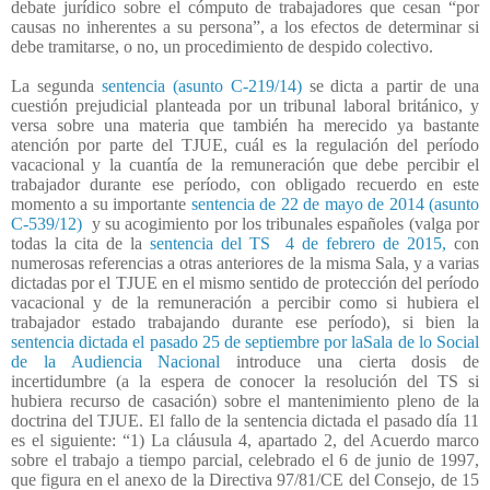
debate jurídico sobre el cómputo de trabajadores que cesan “por
causas no inherentes a su persona”, a los efectos de determinar si
debe tramitarse, o no, un procedimiento de despido colectivo.
La segunda
sentencia (asunto C-219/14)
se dicta a partir de una
cuestión prejudicial planteada por un tribunal laboral británico, y
versa sobre una materia que también ha merecido ya bastante
atención por parte del TJUE, cuál es la regulación del período
vacacional y la cuantía de la remuneración que debe percibir el
trabajador durante ese período, con obligado recuerdo en este
momento a su importante
sentencia de 22 de mayo de 2014 (asunto
C-539/12)
y su acogimiento por los tribunales españoles (valga por
todas la cita de la
sentencia del TS 4 de febrero de 2015,
con
numerosas referencias a otras anteriores de la misma Sala, y a varias
dictadas por el TJUE en el mismo sentido de protección del período
vacacional y de la remuneración a percibir como si hubiera el
trabajador estado trabajando durante ese período), si bien la
sentencia dictada el pasado 25 de septiembre por laSala de lo Social
de la Audiencia Nacional
introduce una cierta dosis de
incertidumbre (a la espera de conocer la resolución del TS si
hubiera recurso de casación) sobre el mantenimiento pleno de la
doctrina del TJUE. El fallo de la sentencia dictada el pasado día 11
es el siguiente: “1) La cláusula 4, apartado 2, del Acuerdo marco
sobre el trabajo a tiempo parcial, celebrado el 6 de junio de 1997,
que figura en el anexo de la Directiva 97/81/CE del Consejo, de 15