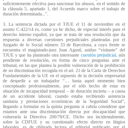
suficientemente efectiva para sancionar los abusos, en el sentido de
la cláusula 5, apartado 1, del Acuerdo marco sobre el trabajo de
duración determinada...".
3. La sentencia dictada por el TJUE el 11 de noviembre en el
asunto C-422/14 es, como ya he dicho, de especial interés para el
derecho interno español, ya que se trata de una resolución que da
respuesta a diversas cuestiones prejudiciales planteadas por el
Juzgado de lo Social número 33 de Barcelona, a cuyo frente se
encuentra el magistrado-juez Joan Agustí, asiduo “visitante” del
TJUE y que ha planteado otra interesante
cuestión prejudicial,
aún
pendiente de resolución, en forma de cinco preguntas ante el
tribunal, en las que plantea la posible vulneración de la prohibición
de no discriminación recogida en el art. 21 de la Carta de Derechos
Fundamentales de la UE en el supuesto de la decisión empresarial
de despedir a un trabajador “… hasta aquel momento bien
conceptuado profesionalmente, por el sólo hecho de estar en
situación de incapacidad temporal – de duración incierta – a causa
de un accidente laboral, cuando estaba recibiendo asistencia
sanitaria y prestaciones económicas de la Seguridad Social”,
llegando a formular en la quinta pregunta si cabría considerar que
estamos ante una discriminación directa por discapacidad que
vulneraría la Directiva 200/78/CE. Dicho sea incidentalmente,
sobre la CDFUE y su cuestionado efecto directo en litigios
laborales, es de obligada lectura el editorial publicado por el