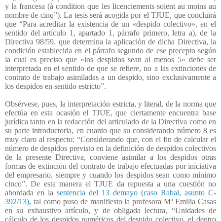
y la francesa (à condition que les licenciements soient au moins au
nombre de cinq”). La tesis será acogida por el TJUE, que concluirá
que “Para acreditar la existencia de un «despido colectivo», en el
sentido del artículo 1, apartado 1, párrafo primero, letra a), de la
Directiva 98/59, que determina la aplicación de dicha Directiva, la
condición establecida en el párrafo segundo de ese precepto según
la cual es preciso que «los despidos sean al menos 5» debe ser
interpretada en el sentido de que se refiere, no a las extinciones de
contrato de trabajo asimiladas a un despido, sino exclusivamente a
los despidos en sentido estricto”.
Obsérvese, pues, la interpretación estricta, y literal, de la norma que
efectúa en esta ocasión el TJUE, que ciertamente encuentra base
jurídica tanto en la redacción del articulado de la Directiva como en
su parte introductoria, en cuanto que su considerando número 8 es
muy claro al respecto: “Considerando que, con el fin de calcular el
número de despidos previsto en la definición de despidos colectivos
de la presente Directiva, conviene asimilar a los despidos otras
formas de extinción del contrato de trabajo efectuadas por iniciativa
del empresario, siempre y cuando los despidos sean como mínimo
cinco”. De esta manera el TJUE da repuesta a una cuestión no
abordada en la
sentencia del 13 demayo (caso Rabal, asunto C-
392/13),
tal como puso de manifiesto la profesora Mª Emilia Casas
en su exhaustivo artículo, y de obligada lectura, “Unidades de
cálculo de los despidos numéricos del despido colectivo, el dentro