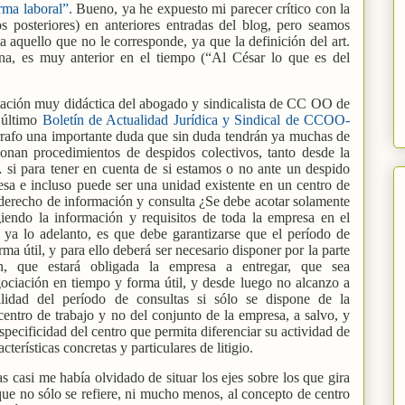
rma laboral”.
Bueno, ya he expuesto mi parecer crítico con la
 posteriores) en anteriores entradas del blog, pero seamos
 aquello que no le corresponde, ya que la definición del art.
na, es muy anterior en el tiempo (“Al César lo que es del
tación muy didáctica del abogado y sindicalista de CC OO de
último
Boletín de Actualidad Jurídica y Sindical de CCOO-
árrafo una importante duda que sin duda tendrán ya muchas de
tionan procedimientos de despidos colectivos, tanto desde la
 si para tener en cuenta de si estamos o no ante un despido
resa e incluso puede ser una unidad existente en un centro de
l derecho de información y consulta ¿Se debe acotar solamente
iendo la información y requisitos de toda la empresa en el
 ya lo adelanto, es que debe garantizarse que el período de
rma útil, y para ello deberá ser necesario disponer por la parte
ón, que estará obligada la empresa a entregar, que sea
gociación en tiempo y forma útil, y desde luego no alcanzo a
ilidad del período de consultas si sólo se dispone de la
ntro de trabajo y no del conjunto de la empresa, a salvo, y
especificidad del centro que permita diferenciar su actividad de
acterísticas concretas y particulares de litigio.
s casi me había olvidado de situar los ejes sobre los que gira
que no sólo se refiere, ni mucho menos, al concepto de centro