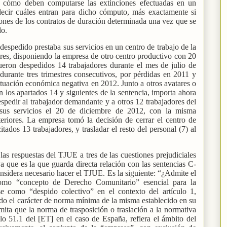
a cómo deben computarse las extinciones efectuadas en un
ecir cuáles entran para dicho cómputo, más exactamente si
ones de los contratos de duración determinada una vez que se
do.
r despedido prestaba sus servicios en un centro de trabajo de la
es, disponiendo la empresa de otro centro productivo con 20
ueron despedidos 14 trabajadores durante el mes de julio de
durante tres trimestres consecutivos, por pérdidas en 2011 y
ituación económica negativa en 2012. Junto a otros avatares o
n los apartados 14 y siguientes de la sentencia, importa ahora
spedir al trabajador demandante y a otros 12 trabajadores del
 sus servicios el 20 de diciembre de 2012, con la misma
eriores. La empresa tomó la decisión de cerrar el centro de
itados 13 trabajadores, y trasladar el resto del personal (7) al
s respuestas del TJUE a tres de las cuestiones prejudiciales
a que es la que guarda directa relación con las sentencias C-
nsidera necesario hacer el TJUE. Es la siguiente: “¿Admite el
como “concepto de Derecho Comunitario” esencial para la
e como “despido colectivo” en el contexto del artículo 1,
ado el carácter de norma mínima de la misma establecido en su
rmita que la norma de trasposición o traslación a la normativa
lo 51.1 del [ET] en el caso de España, refiera el ámbito del