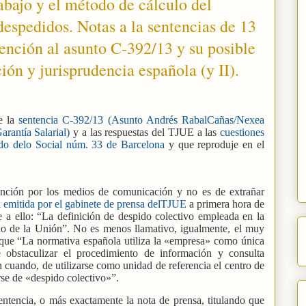
abajo y el método de cálculo del
espedidos. Notas a la sentencias de 13
ención al asunto C-392/13 y su posible
ión y jurisprudencia española (y II).
e la
sentencia C-392/13 (Asunto Andrés RabalCañas/Nexea
antía Salarial)
y a las respuestas del TJUE a las
cuestiones
gado delo Social núm. 33 de Barcelona
y que reproduje en el
nción por los medios de comunicación y no es de extrañar
a emitida por el gabinete de prensa delTJUE
a primera hora de
 a ello: “La definición de despido colectivo empleada en la
ho de la Unión”. No es menos llamativo, igualmente, el muy
a que “La normativa española utiliza la «empresa» como única
 obstaculizar el procedimiento de información y consulta
 cuando, de utilizarse como unidad de referencia el centro de
arse de «despido colectivo»”.
entencia, o más exactamente la nota de prensa, titulando que