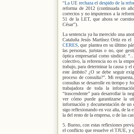
“La UE rechaza el despido de la refo
reforma de 2012 (continuada en años
correctos y no imputemos a la reforma
51 de la LET, que ahora se cuestio
César”).
La sentencia ya ha merecido una ano
Cataluña Jesús Martínez Ortiz en el
CERES
, que plantea en su último p
las personas, juristas o no, que ges
óptica empresarial como sindical: “…
colectivo, la referencia no es la emp
trabajo, para determinar la causa y e
este ámbito? ¿O se debe seguir exig
proceso de consulta?”. Mi respuesta,
consultas se desarrolle en tiempo y fo
trabajadora de toda la informaci
“trascendente” para desarrollar la ne
ver cómo puede garantizarse la ut
información y documentación de un ce
sigo reflexionando en voz alta, de la 
la del resto de la empresa, o de las car
5. Bueno, con estas reflexiones previa
el conflicto que resuelve el TJUE, y 