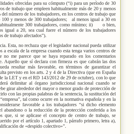
bilidades ofrecidas para su cómputo (“i) para un período de 30
tros de trabajo que empleen habitualmente más de 20 y menos
 del número de los trabajadores, en los centros de trabajo que
100 y menos de 300 trabajadores;
al menos igual a 30 en
abitualmente 300 trabajadores, como mínimo; ii)
o bien,
s igual a 20, sea cual fuere el número de los trabajadores
s de trabajo afectados”).
ia. Esta, no rechaza que el legislador nacional pueda utilizar
s a escala de la empresa cuando esta tenga varios centros de
que no me parece que se haya reparado en los comentarios
e. Aquello que sí declara con firmeza es que cabrán las dos
ueda resultar más favorable, en términos de garantizar el
ta previsto en los arts. 2 y 4 de la Directiva (que en España
 de la LET y en el RD 143/2012 de 29 de octubre), con lo que
derá delimitar al órgano jurisdiccional nacional cuando se
 debe girar alrededor del mayor o menor grado de protección de
irlo con las propias palabras de la sentencia, la sustitución del
 “empresa”, tal como ocurre en la normativa española y en la
onsiderarse favorable a los trabajadores “si dicho elemento
l abandono o la reducción de la protección conferida a los
os que, si se aplicase el concepto de centro de trabajo, se
rido por el artículo 1, apartado 1, párrafo primero, letra a),
calificación de «despido colectivo»”.