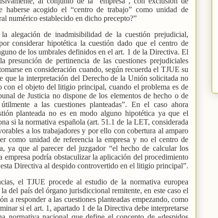
sivamente, al conjunto de la “empresa”, con exclusión de
de haberse acogido el “centro de trabajo” como unidad de
al numérico establecido en dicho precepto?”
la alegación de inadmisibilidad de la cuestión prejudicial,
por considerar hipotética la cuestión dado que el centro de
uno de los umbrales definidos en el art. 1 de la Directiva. El
a presunción de pertinencia de las cuestiones prejudiciales
 tomarse en consideración cuando, según recuerda el TJUE su
te que la interpretación del Derecho de la Unión solicitada no
o con el objeto del litigio principal, cuando el problema es de
ibunal de Justicia no dispone de los elementos de hecho o de
útilmente a las cuestiones planteadas”. En el caso ahora
stión planteada no es en modo alguno hipotética ya que el
ona si la normativa española (art. 51.1 de la LET, considerada
rables a los trabajadores y por ello con cobertura al amparo
lecer como unidad de referencia la empresa y no el centro de
a, ya que al parecer del juzgador “el hecho de calcular los
a empresa podría obstaculizar la aplicación del procedimiento
sta Directiva al despido controvertido en el litigio principal”.
ncias, el TJUE procede al estudio de la normativa europea
la del país del órgano jurisdiccional remitente, en este caso el
ción a responder a las cuestiones planteadas empezando, como
minar si el art. 1, apartado 1 de la Directiva debe interpretarse
na normativa nacional que define el concepto de «despidos