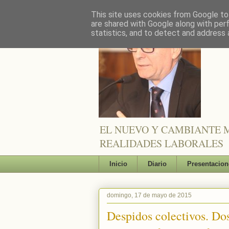
This site uses cookies from Google to 
are shared with Google along with per
statistics, and to detect and address 
EL NUEVO Y CAMBIANTE M
REALIDADES LABORALES
Inicio
Diario
Presentacion
domingo, 17 de mayo de 2015
Despidos colectivos. Do