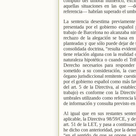
cómputo del umbral numérico, exclu
aquellas situaciones en las que —
referencia— habrían superado el umbr
La sentencia desestima previamente 
presentada por el gobierno español 
trabajo de Barcelona no alcanzaba ning
rechazo de la alegación se basa en l
planteadas y que sólo puede dejar de
consolidada doctrina, “resulta eviden
tiene relación alguna con la realidad 
naturaleza hipotética o cuando el Tr
Derecho necesarios para responder 
sometido a su consideración, la cue
órgano jurisdiccional remitente cuesti
por el gobierno español como más favo
del art. 5 de la Directiva, al estab
trabajo) es conforme con la Directiv
umbrales utilizando como referencia l
de información y consulta previsto en e
Al igual que en sus restantes sente
aplicable, la Directiva 98/59/CE, y de 
art. 51 de la LET, y pasa a continua
he dicho con anterioridad, por la deter
“en el sentido de que se opone a u