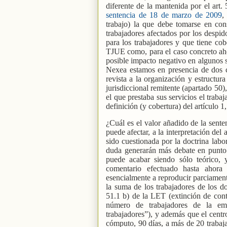
diferente de la mantenida por el art.
sentencia de 18 de marzo de 2009
,
trabajo) la que debe tomarse en con
trabajadores afectados por los despid
para los trabajadores y que tiene cob
TJUE como, para el caso concreto aho
posible impacto negativo en algunos s
Nexea estamos en presencia de dos c
revista a la organización y estructur
jurisdiccional remitente (apartado 50)
el que prestaba sus servicios el traba
definición (y cobertura) del artículo 1,
¿Cuál es el valor añadido de la sente
puede afectar, a la interpretación de
sido cuestionada por la doctrina labo
duda generarán más debate en punto 
puede acabar siendo sólo teórico,
comentario efectuado hasta ahora
esencialmente a reproducir parciament
la suma de los trabajadores de los do
51.1 b) de la LET (extinción de cont
número de trabajadores de la emp
trabajadores”), y además que el centr
cómputo, 90 días, a más de 20 trabaja