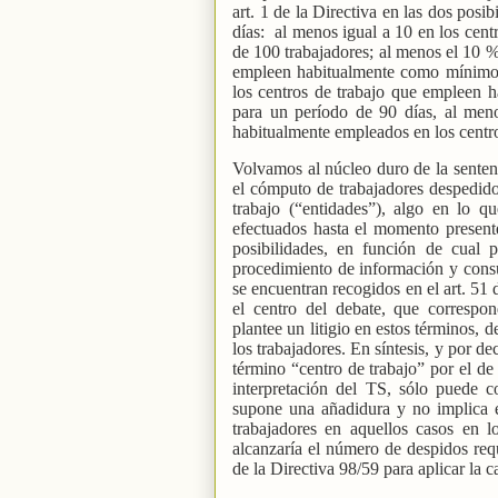
art. 1 de la Directiva en las dos posi
días:
al menos igual a 10 en los cen
de 100 trabajadores; al menos el 10 %
empleen habitualmente como mínimo 
los centros de trabajo que empleen h
para un período de 90 días, al meno
habitualmente empleados en los centro
Volvamos al núcleo duro de la sentenc
el cómputo de trabajadores despedido
trabajo (“entidades”), algo en lo 
efectuados hasta el momento present
posibilidades, en función de cual p
procedimiento de información y consul
se encuentran recogidos en el art. 51
el centro del debate, que correspon
plantee un litigio en estos términos,
los trabajadores. En síntesis, y por dec
término “centro de trabajo” por el de
interpretación del TS, sólo puede c
supone una añadidura y no implica e
trabajadores en aquellos casos en l
alcanzaría el número de despidos reque
de la Directiva 98/59 para aplicar la 