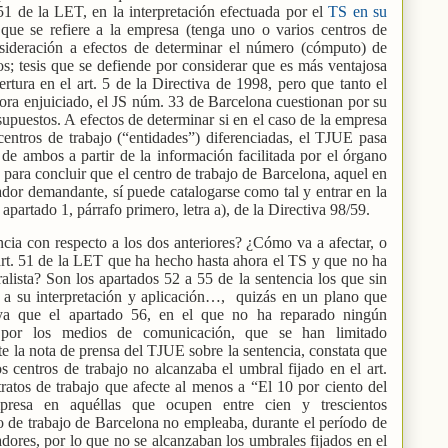
 51 de la LET, en la interpretación efectuada por el
TS en su
 que se refiere a la empresa (tenga uno o varios centros de
sideración a efectos de determinar el número (cómputo) de
os; tesis que se defiende por considerar que es más ventajosa
ertura en el art. 5 de la Directiva de 1998, pero que tanto el
ra enjuiciado, el JS núm. 33 de Barcelona cuestionan por su
upuestos. A efectos de determinar si en el caso de la empresa
entros de trabajo (“entidades”) diferenciadas, el TJUE pasa
a de ambos a partir de la información facilitada por el órgano
, para concluir que el centro de trabajo de Barcelona, aquel en
jador demandante, sí puede catalogarse como tal y entrar en la
 apartado 1, párrafo primero, letra a), de la Directiva 98/59.
ncia con respecto a los dos anteriores? ¿Cómo va a afectar, o
l art. 51 de la LET que ha hecho hasta ahora el TS y que no ha
ralista? Son los apartados 52 a 55 de la sentencia los que sin
a su interpretación y aplicación…,
quizás en un plano que
 ya que el apartado 56, en el que no ha reparado ningún
 por los medios de comunicación, que se han limitado
e la nota de prensa del TJUE sobre la sentencia, constata que
s centros de trabajo no alcanzaba el umbral fijado en el art.
ratos de trabajo que afecte al menos a “El 10 por ciento del
resa en aquéllas que ocupen entre cien y trescientos
o de trabajo de Barcelona no empleaba, durante el período de
dores, por lo que no se alcanzaban los umbrales fijados en el