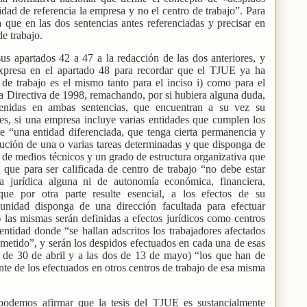
dad de referencia la empresa y no el centro de trabajo”. Para
a que en las dos sentencias antes referenciadas y precisar en
e trabajo.
 sus apartados 42 a 47 a la redacción de las dos anteriores, y
presa en el apartado 48 para recordar que el TJUE ya ha
de trabajo es el mismo tanto para el inciso i) como para el
dela Directiva de 1998, remachando, por si hubiera alguna duda,
enidas en ambas sentencias, que encuentran a su vez su
es, si una empresa incluye varias entidades que cumplen los
te “una entidad diferenciada, que tenga cierta permanencia y
jecución de una o varias tareas determinadas y que disponga de
 de medios técnicos y un grado de estructura organizativa que
, que para ser calificada de centro de trabajo “no debe estar
a jurídica alguna ni de autonomía económica, financiera,
 que por otra parte resulte esencial, a los efectos de su
 unidad disponga de una dirección facultada para efectuar
las mismas serán definidas a efectos jurídicos como centros
entidad donde “se hallan adscritos los trabajadores afectados
metido”, y serán los despidos efectuados en cada una de esas
a de 30 de abril y a las dos de 13 de mayo) “los que han de
e de los efectuados en otros centros de trabajo de esa misma
 podemos afirmar que la tesis del TJUE es sustancialmente