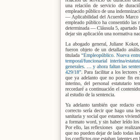
una relación de servicio de durac
empleado público de una indemnizaci
— Aplicabilidad del Acuerdo Marco s
empleado público ha consentido las r
determinada — Cláusula 5, apartado 1 
dejar sin aplicación una normativa na
La abogado general, Juliane Kokot, 
fueron objeto de un detallado análi
titulada
“Empleopúblico. Nueva entrega
temporal/funcionarial interina/esta
generales. … y ahora faltan las sente
429/18”
. Para facilitar a los lectore
que ya adelanto que no pone fin en 
interino, del personal estatutario 
recordaré a continuación el contenido
al estudio de la sentencia.
Ya adelanto también que redacto es
correcto sería decir que hago una lec
sanitaria y social que estamos vivien
a formato word, y sin haber leído los
Por ello, las reflexiones
que realiza
que no pueden dejar de lado todas las
los conflictos que estaban latentes en