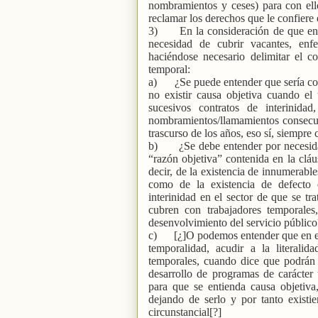
nombramientos y ceses) para con ell
reclamar los derechos que le confiere
3)
En la consideración de que en e
necesidad de cubrir vacantes, enf
haciéndose necesario delimitar el co
temporal:
a)
¿Se puede entender que sería cont
no existir causa objetiva cuando el
sucesivos contratos de interinida
nombramientos/llamamientos consecutiv
trascurso de los años, eso sí, siempre
b)
¿Se debe entender por necesi
“razón objetiva” contenida en la cláus
decir, de la existencia de innumerabl
como de la existencia de defecto e
interinidad en el sector de que se t
cubren con trabajadores temporales
desenvolvimiento del servicio público
c)
[¿]O podemos entender que en es
temporalidad, acudir a la literal
temporales, cuando dice que podrán 
desarrollo de programas de carácter t
para que se entienda causa objetiva
dejando de serlo y por tanto existi
circunstancial[?]