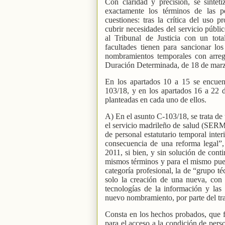
Con claridad y precisión, se sintet
exactamente los términos de las pe
cuestiones: tras la crítica del uso
cubrir necesidades del servicio públ
al Tribunal de Justicia con un tota
facultades tienen para sancionar lo
nombramientos temporales con arreg
Duración Determinada, de 18 de mar
En los apartados 10 a 15 se encuent
103/18, y en los apartados 16 a 22 d
planteadas en cada uno de ellos.
A) En el asunto C-103/18, se trata de 
el servicio madrileño de salud (SER
de personal estatutario temporal inte
consecuencia de una reforma legal”,
2011, si bien, y sin solución de con
mismos términos y para el mismo puest
categoría profesional, la de “grupo t
solo la creación de una nueva, con 
tecnologías de la información y la
nuevo nombramiento, por parte del tr
Consta en los hechos probados, que 
para el acceso a la condición de perso