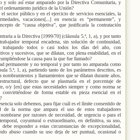
o y solo así estar amparado por la Directiva Comunitaria, y
 el ordenamiento jurídico de la Unión?
l sector público y en el ejercicio de servicios esenciales, la
ermedades, vacaciones[...] en esencia es “permanente”, y
ncepto de “causa objetiva”, que justificaría la contratación
raria a la Directiva [1999/70] (cláusula 5.ª, 1, a), y por tanto
 trabajador temporal encadena, sin solución de continuidad,
d, trabajando todos o casi todos los días del año, con
os y sucesivos, que se dilatan, con plena estabilidad, en el
 cumpliéndose la causa para la que fue llamado?
dad permanente y no temporal y por tanto no amparada como
ula 5.ª, 1, a), partiendo tanto de los parámetros descritos, es
es nombramientos y llamamientos que se dilatan durante años,
structural, defecto que se plasmaría en el porcentaje de
rate, o/y [en] que estas necesidades siempre y como norma se
, convirtiéndose de forma estable en pieza esencial en el
?
encia solo debemos, para fijar cuál es el límite consentido de
idad de la norma que ampara el uso de estos trabajadores
nombrarse por razones de necesidad, de urgencia o para el
emporal, coyuntural o extraordinario, en definitiva, su uso,
, debe responder a estas circunstancias de excepcionalidad,
endo abuso cuando su uso deja de ser puntual, ocasional o