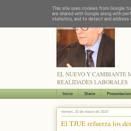
This site uses cookies from Google to 
are shared with Google along with per
statistics, and to detect and address 
EL NUEVO Y CAMBIANTE M
REALIDADES LABORALES
Inicio
Diario
Presentacion
viernes, 20 de marzo de 2020
El TJUE refuerza los der