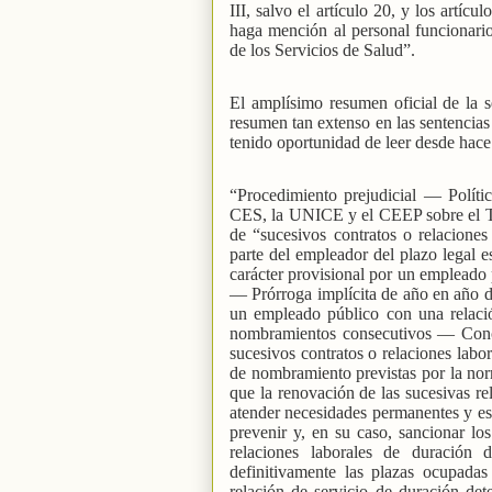
III, salvo el artículo 20, y los artíc
haga mención al personal funcionario
de los Servicios de Salud”.
El amplísimo resumen oficial de la 
resumen tan extenso en las sentencias
tenido oportunidad de leer desde hace
“Procedimiento prejudicial — Polí
CES, la UNICE y el CEEP sobre el 
de “sucesivos contratos o relacione
parte del empleador del plazo legal e
carácter provisional por un empleado 
— Prórroga implícita de año en año d
un empleado público con una relaci
nombramientos consecutivos — Concep
sucesivos contratos o relaciones lab
de nombramiento previstas por la no
que la renovación de las sucesivas re
atender necesidades permanentes y e
prevenir y, en su caso, sancionar los
relaciones laborales de duración 
definitivamente las plazas ocupada
relación de servicio de duración d