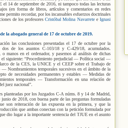
E el 14 de septiembre de 2016, ni tampoco todas las lecturas
jos (en forma de libros, artículos y comentarios en redes
 me permito recordar, por los incansables esfuerzos doctrinales
aciones de los profesores
Cristóbal Molina Navarrete
e
Ignasi
sde la abogado general de 17 de octubre de 2019.
ación las conclusiones presentadas el 17 de octubre por la
 dos de los asuntos C-103/18 y C-429/18, acumulados.
 o manos en el ordenador, y pasemos al análisis de dichas
 el siguiente: “Procedimiento prejudicial — Política social —
arco de la CES, la UNICE y el CEEP sobre el Trabajo de
 — Nombramientos temporales sucesivos en el ámbito de la
to de necesidades permanentes y estables — Medidas de
mientos temporales — Transformación en una relación de
 del juez nacional”.
ales planteadas por los Juzgados C-A núms. 8 y 14 de Madrid,
 junio de 2018, con buena parte de las preguntas formuladas
que son reiteración de las expuesta en la primera, y que la
troducción que ambas conectan con la petición formulada por
e dio lugar a la importante sentencia del TJUE en el asunto