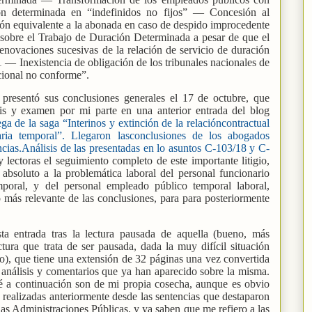
ión determinada en “indefinidos no fijos” — Concesión al
ón equivalente a la abonada en caso de despido improcedente
obre el Trabajo de Duración Determinada a pesar de que el
enovaciones sucesivas de la relación de servicio de duración
— Inexistencia de obligación de los tribunales nacionales de
cional no conforme”.
presentó sus conclusiones generales el 17 de octubre, que
sis y examen por mi parte en una anterior entrada del blog
 de la saga “Interinos y extinción de la relacióncontractual
tutaria temporal”. Llegaron lasconclusiones de los abogados
ncias.Análisis de las presentadas en lo asuntos C-103/18 y C-
s y lectoras el seguimiento completo de este importante litigio,
absoluto a la problemática laboral del personal funcionario
temporal, y del personal empleado público temporal laboral,
 más relevante de las conclusiones, para para posteriormente
ta entrada tras la lectura pausada de aquella (bueno, más
tura que trata de ser pausada, dada la muy difícil situación
do), que tiene una extensión de 32 páginas una vez convertida
 análisis y comentarios que ya han aparecido sobre la misma.
ré a continuación son de mi propia cosecha, aunque es obvio
 realizadas anteriormente desde las sentencias que destaparon
 las Administraciones Públicas, y ya saben que me refiero a las