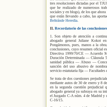
tres resoluciones dictadas por el TJU
que he realizado de numerosos traba
sociales y en blogs), de los que ahora
que están llevando a cabo, las aport
Beltránde Heredia.
II.
Recordatorio de las conclusione
1. Son objeto de atención a continu
abogado general Juliane Kokot en
Pongámonos, pues, manos a la obra,
conclusiones, cuyo resumen oficial es
Directiva 1999/70/CE — Acuerdo M
Duración Determinada — Cláusula 5
sanidad pública — Abuso — Concep
sanción del uso abusivo de nombra
servicio estatutaria fija –– Facultades
Se trata de dos cuestiones prejudici
mediante autos de 30 de enero y 8 de
en la segunda cuestión prejudicial 
abogado general ya subraya en su in
el Juzgado C-A núm. 4 de Madrid y qu
C-16/15.