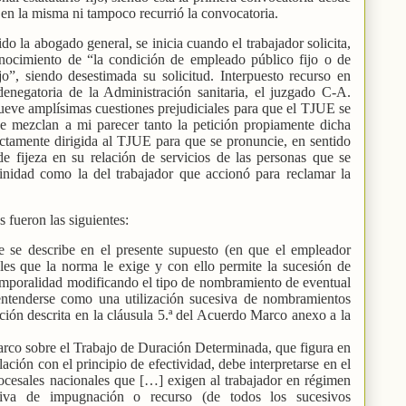
 en la misma ni tampoco recurrió la convocatoria.
ido la abogado general, se inicia cuando el trabajador solicita,
nocimiento de “la condición de empleado público fijo o de
ijo”, siendo desestimada su solicitud. Interpuesto recurso en
 denegatoria de la Administración sanitaria, el juzgado C-A.
ueve amplísimas cuestiones prejudiciales para que el TJUE se
se mezclan a mi parecer tanto la petición propiamente dicha
ectamente dirigida al TJUE para que se pronuncie, en sentido
de fijeza en su relación de servicios de las personas que se
rinidad como la del trabajador que accionó para reclamar la
s fueron las siguientes:
 se describe en el presente supuesto (en que el empleador
les que la norma le exige y con ello permite la sucesión de
temporalidad modificando el tipo de nombramiento de eventual
 entenderse como una utilización sucesiva de nombramientos
ación descrita en la cláusula 5.ª del Acuerdo Marco anexo a la
rco sobre el Trabajo de Duración Determinada, que figura en
lación con el principio de efectividad, debe interpretarse en el
ocesales nacionales que […] exigen al trabajador en régimen
iva de impugnación o recurso (de todos los sucesivos