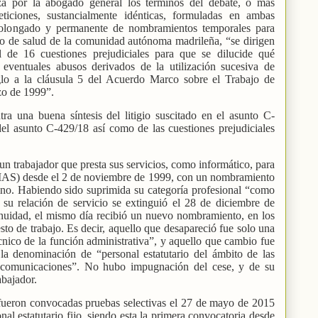
iza por la abogado general los términos del debate, o más
ticiones, sustancialmente idénticas, formuladas en ambas
 prolongado y permanente de nombramientos temporales para
ico de salud de la comunidad autónoma madrileña, “se dirigen
l de 16 cuestiones prejudiciales para que se dilucide qué
s eventuales abusos derivados de la utilización sucesiva de
lo a la cláusula 5 del Acuerdo Marco sobre el Trabajo de
zo de 1999”.
ra una buena síntesis del litigio suscitado en el asunto C-
el asunto C-429/18 así como de las cuestiones prejudiciales
un trabajador que presta sus servicios, como informático, para
MAS) desde el 2 de noviembre de 1999, con un nombramiento
rino. Habiendo sido suprimida su categoría profesional “como
 su relación de servicio se extinguió el 28 de diciembre de
tinuidad, el mismo día recibió un nuevo nombramiento, en los
o de trabajo. Es decir, aquello que desapareció fue solo una
écnico de la función administrativa”, y aquello que cambio fue
la denominación de “personal estatutario del ámbito de las
s comunicaciones”. No hubo impugnación del cese, y de su
abajador.
fueron convocadas pruebas selectivas el 27 de mayo de 2015
nal estatutario fijo, siendo esta la primera convocatoria desde