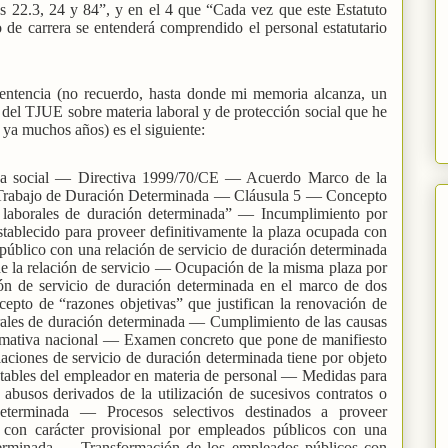
ulos 22.3, 24 y 84”, y en el 4 que “Cada vez que este Estatuto
 de carrera se entenderá comprendido el personal estatutario
sentencia (no recuerdo, hasta donde mi memoria alcanza, un
 del TJUE sobre materia laboral y de protección social que he
 ya muchos años) es el siguiente:
tica social — Directiva 1999/70/CE — Acuerdo Marco de la
Trabajo de Duración Determinada — Cláusula 5 — Concepto
s laborales de duración determinada” — Incumplimiento por
stablecido para proveer definitivamente la plaza ocupada con
público con una relación de servicio de duración determinada
e la relación de servicio — Ocupación de la misma plaza por
ón de servicio de duración determinada en el marco de dos
to de “razones objetivas” que justifican la renovación de
orales de duración determinada — Cumplimiento de las causas
rmativa nacional — Examen concreto que pone de manifiesto
laciones de servicio de duración determinada tiene por objeto
stables del empleador en materia de personal — Medidas para
 abusos derivados de la utilización de sucesivos contratos o
determinada — Procesos selectivos destinados a proveer
s con carácter provisional por empleados públicos con una
eterminada — Transformación de los empleados públicos con