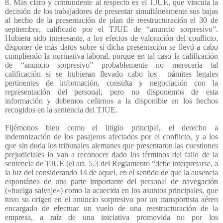
8. Más claro y contundente al respecto es el TJUE, que vincula la
decisión de los trabajadores de presentar simultáneamente sus bajas
al hecho de la presentación de plan de reestructuración el 30 de
septiembre, calificado por el TJUE de “anuncio sorpresivo”.
Hubiera sido interesante, a los efectos de valoración del conflicto,
disponer de más datos sobre si dicha presentación se llevó a cabo
cumpliendo la normativa laboral, porque en tal caso la calificación
de “anuncio sorpresivo” probablemente no merecería tal
calificación si se hubieran llevado cabo los
trámites legales
pertinentes de información, consulta y negociación con la
representación del personal, pero no disponemos de esta
información y debemos ceñirnos a la disponible en los hechos
recogidos en la sentencia del TJUE.
Fijémonos bien como el litigio principal, el derecho a
indemnización de los pasajeros afectados por el conflicto, y a los
que sin duda los tribunales alemanes que presentaron las cuestiones
prejudiciales lo van a reconocer dado los términos del fallo de la
sentencia de TJUE (el art. 5.3 del Reglamento “debe interpretarse, a
la luz del considerando 14 de aquel, en el sentido de que la ausencia
espontánea de una parte importante del personal de navegación
(«huelga salvaje») como la acaecida en los asuntos principales, que
tuvo su origen en el anuncio sorpresivo por un transportista aéreo
encargado de efectuar un vuelo de una reestructuración de la
empresa, a raíz de una iniciativa promovida no por los