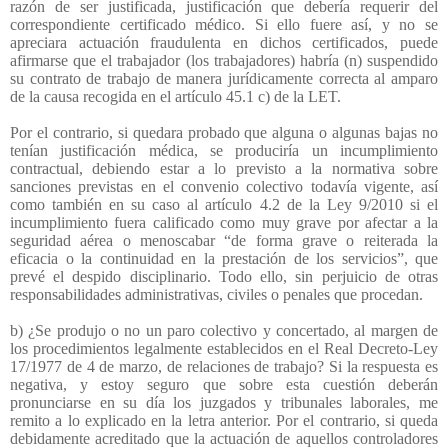
razón de ser justificada, justificación que debería requerir del
correspondiente certificado médico. Si ello fuere así, y no se
apreciara actuación fraudulenta en dichos certificados, puede
afirmarse que el trabajador (los trabajadores) habría (n) suspendido
su contrato de trabajo de manera jurídicamente correcta al amparo
de la causa recogida en el artículo 45.1 c) de la LET.
Por el contrario, si quedara probado que alguna o algunas bajas no
tenían justificación médica, se produciría un incumplimiento
contractual, debiendo estar a lo previsto a la normativa sobre
sanciones previstas en el convenio colectivo todavía vigente, así
como también en su caso al artículo 4.2 de la Ley 9/2010 si el
incumplimiento fuera calificado como muy grave por afectar a la
seguridad aérea o menoscabar “de forma grave o reiterada la
eficacia o la continuidad en la prestación de los servicios”, que
prevé el despido disciplinario. Todo ello, sin perjuicio de otras
responsabilidades administrativas, civiles o penales que procedan.
b) ¿Se produjo o no un paro colectivo y concertado, al margen de
los procedimientos legalmente establecidos en el Real Decreto-Ley
17/1977 de 4 de marzo, de relaciones de trabajo? Si la respuesta es
negativa, y estoy seguro que sobre esta cuestión deberán
pronunciarse en su día los juzgados y tribunales laborales, me
remito a lo explicado en la letra anterior. Por el contrario, si queda
debidamente acreditado que la actuación de aquellos controladores