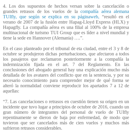
4. Los dos supuestos de hechos versan sobre la cancelación o
grandes retrasos de los vuelos de la
compañía aérea alemana
TUIfly, que según se explica en su páginaweb,
“resultó en el
verano de 2007 de la fusión entre Hapag-Lloyd Express (HLX) y
Hapagfly. La compañía aérea es una filial al 100% de la empresa
multinacional de turismo TUI Group que es líder a nivel mundial y
tiene la sede en Hannover (Alemania) ….”.
En el caso planteado por el tribunal de eta ciudad, entre el 3 y 8 de
octubre se produjeron dichas perturbaciones, que afectaron a todos
los pasajeros que reclamaron posteriormente a la compañía la
indemnización fijada en el art. 7 del Reglamento. En las
conclusiones del abogado general hay una explicación mucho más
detallada de los avatares del conflicto que en la sentencia, y por su
necesario conocimiento para comprender mejor de qué forma se
alteró la normalidad conviene reproducir los apartados 7 a 12 de
aquellas:
“7. Las cancelaciones o retrasos en cuestión tienen su origen en un
incidente que tuvo lugar a principios de octubre de 2016, cuando un
gran número de integrantes del personal de vuelo de TUIfly
repentinamente se dieron de baja por enfermedad, de modo que
tuvieron que ser cancelados más de cien vuelos y muchos más
sufrieron retrasos considerables.