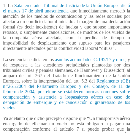
1. La
Sala terceradel Tribunal de Justicia de la Unión Europea dictó
el martes 17 de abril unasentencia
que inmediatamente mereció la
atención de los medios de comunicación y las redes sociales por
afectar a un conflicto laboral iniciado al margen de una declaración
formal (es decir inexistente) de huelga y que supuso importantes
retrasos, o simplemente cancelaciones, de muchos de los vuelos de
la compañía aérea afectada, con la pérdida de tiempo o
imposibilidad de desplazamiento que supuso para los pasajeros
directamente afectados por la conflictividad laboral “difusa”.
La sentencia se dicta en los
asuntos acumulados C-195/17 y otros,
y
da respuesta a las cuestiones prejudiciales planteadas por dos
tribunales civiles y penales alemanes, de Hannover y Düsseldorf, al
amparo del art. 267 del Tratado de funcionamiento de la Unión
Europea, sobre la interpretación del art. 5.3 del
Reglamento (CE)
n.º261/2004 del Parlamento Europeo y del Consejo, de 11 de
febrero de 2004, por elque se establecen normas comunes sobre
compensación y asistencia a lospasajeros aéreos en caso de
denegación de embarque y de cancelación o granretraso de los
vuelos.
Ya adelanto que dicho precepto dispone que “Un transportista aéreo
encargado de efectuar un vuelo no está obligado a pagar una
compensación conforme al artículo 7 si puede probar que la