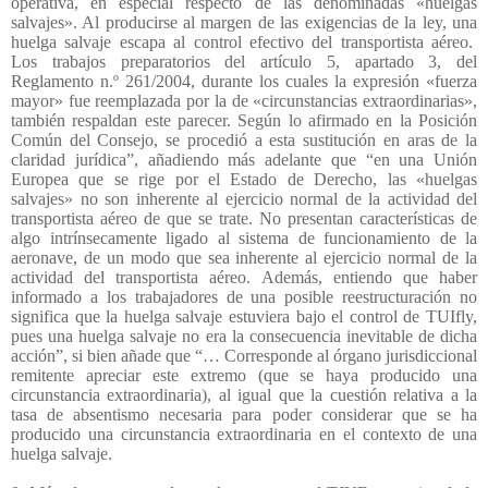
operativa, en especial respecto de las denominadas «huelgas
salvajes». Al producirse al margen de las exigencias de la ley, una
huelga salvaje escapa al control efectivo del transportista aéreo.
Los trabajos preparatorios del artículo 5, apartado 3, del
Reglamento n.º 261/2004, durante los cuales la expresión «fuerza
mayor» fue reemplazada por la de «circunstancias extraordinarias»,
también respaldan este parecer. Según lo afirmado en la Posición
Común del Consejo, se procedió a esta sustitución en aras de la
claridad jurídica”, añadiendo más adelante que “en una Unión
Europea que se rige por el Estado de Derecho, las «huelgas
salvajes» no son inherente al ejercicio normal de la actividad del
transportista aéreo de que se trate. No presentan características de
algo intrínsecamente ligado al sistema de funcionamiento de la
aeronave, de un modo que sea inherente al ejercicio normal de la
actividad del transportista aéreo. Además, entiendo que haber
informado a los trabajadores de una posible reestructuración no
significa que la huelga salvaje estuviera bajo el control de TUIfly,
pues una huelga salvaje no era la consecuencia inevitable de dicha
acción”, si bien añade que “… Corresponde al órgano jurisdiccional
remitente apreciar este extremo (que se haya producido una
circunstancia extraordinaria), al igual que la cuestión relativa a la
tasa de absentismo necesaria para poder considerar que se ha
producido una circunstancia extraordinaria en el contexto de una
huelga salvaje.