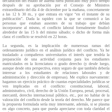
declaración del estado de alarma fuera publicado muy poco tiempo
después de su aprobación por el Consejo de Ministros
extraordinario del día 4 de diciembre por la mañana, concretamente
a las 12 h 30 m., y que entrara en vigor “en el instante de su
publicación”. Dada la rapidez con la que se comunicó a las
personas que estaban ausentes de su trabajo que debían
incorporarse al mismo, el conflicto laboral formalmente finalizó
alrededor de las 15 h del mismo sábado; o dicho de forma más
clara: el conflicto se resolvió en 22 horas.
La segunda, es la implicación de numerosas ramas del
ordenamiento jurídico en el análisis jurídico del conflicto. Ya he
trasladado a compañeros universitarios el interés que tendría la
preparación de una actividad conjunta para los estudiantes
matriculados en la licenciatura o grado derecho (y desde luego,
aunque desde otra perspectiva, estoy seguro de que también debería
interesar a los estudiantes de relaciones laborales y de
administración y dirección de empresas). Me explico nuevamente:
hagamos un ejercicio práctico de cuantas especialidades jurídicas se
ven implicadas en el conflicto: constitucional, laboral,
administrativo, civil, derecho de la Unión Europea, penal, procesal,
mercantil, derecho internacional público, etc., por no hablar de la
valoración del conflicto desde la teoría del derecho. Me parece que
la propuesta formulada sería muy interesante, además, si se plasma
en algo concreto, para que pueda apreciarse con toda claridad el