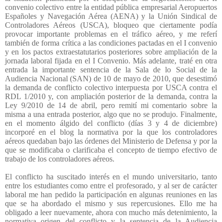
convenio colectivo entre la entidad pública empresarial Aeropuertos
Españoles y Navegación Aérea (AENA) y la Unión Sindical de
Controladores Aéreos (USCA), bloqueo que ciertamente podía
provocar importante problemas en el tráfico aéreo, y me referí
también de forma crítica a las condiciones pactadas en el I convenio
y en los pactos extraestatutarios posteriores sobre ampliación de la
jornada laboral fijada en el I Convenio. Más adelante, traté en otra
entrada la importante sentencia de la Sala de lo Social de la
Audiencia Nacional (SAN) de 10 de mayo de 2010, que desestimó
la demanda de conflicto colectivo interpuesta por USCA contra el
RDL 1/2010 y, con ampliación posterior de la demanda, contra la
Ley 9/2010 de 14 de abril, pero remití mi comentario sobre la
misma a una entrada posterior, algo que no se produjo. Finalmente,
en el momento álgido del conflicto (días 3 y 4 de diciembre)
incorporé en el blog la normativa por la que los controladores
aéreos quedaban bajo las órdenes del Ministerio de Defensa y por la
que se modificaba o clarificaba el concepto de tiempo efectivo de
trabajo de los controladores aéreos.
El conflicto ha suscitado interés en el mundo universitario, tanto
entre los estudiantes como entre el profesorado, y al ser de carácter
laboral me han pedido la participación en algunas reuniones en las
que se ha abordado el mismo y sus repercusiones. Ello me ha
obligado a leer nuevamente, ahora con mucho más detenimiento, la
normativa origen del conflicto y la sentencia de la Audiencia