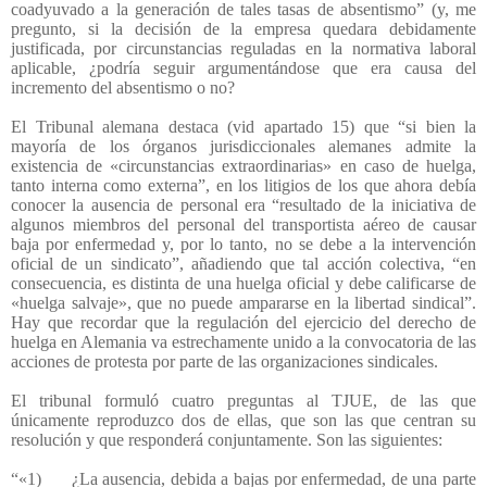
coadyuvado a la generación de tales tasas de absentismo” (y, me
pregunto, si la decisión de la empresa quedara debidamente
justificada, por circunstancias reguladas en la normativa laboral
aplicable, ¿podría seguir argumentándose que era causa del
incremento del absentismo o no?
El Tribunal alemana destaca (vid apartado 15) que “si bien la
mayoría de los órganos jurisdiccionales alemanes admite la
existencia de «circunstancias extraordinarias» en caso de huelga,
tanto interna como externa”, en los litigios de los que ahora debía
conocer la ausencia de personal era “resultado de la iniciativa de
algunos miembros del personal del transportista aéreo de causar
baja por enfermedad y, por lo tanto, no se debe a la intervención
oficial de un sindicato”, añadiendo que tal acción colectiva, “en
consecuencia, es distinta de una huelga oficial y debe calificarse de
«huelga salvaje», que no puede ampararse en la libertad sindical”.
Hay que recordar que la regulación del ejercicio del derecho de
huelga en Alemania va estrechamente unido a la convocatoria de las
acciones de protesta por parte de las organizaciones sindicales.
El tribunal formuló cuatro preguntas al TJUE, de las que
únicamente reproduzco dos de ellas, que son las que centran su
resolución y que responderá conjuntamente. Son las siguientes:
“«1)
¿La ausencia, debida a bajas por enfermedad, de una parte