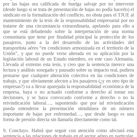
por las bajas sea calificada de huelga salvaje por no intervenir
(desde luego si se trata de presentación de bajas no podía hacerlo) el
sindicato en la formalización del conflicto, no obsta para el TJUE al
mantenimiento de la tesis de la responsabilidad empresarial por no
tratarse de una circunstancia extraordinaria, apelando para ello a
que se está debatiendo sobre la interpretación de una norma
comunitaria que tiene por finalidad principal la protección de los
pasajeros, junto a la del desarrollo de las actividades del
transportista aéreo “en condiciones armonizada en el territorio de la
Unión”, y que no puede verse alterada en su aplicación por la
legislación laboral de un Estado miembro, en este caso Alemania.
Llevada al extremo esta tesis, y creo que la sentencia merece una
lectura y análisis sosegado y pausado sobre su impacto real, pudiera
pensarse que cualquier alteración colectiva en las condiciones de
trabajo, y que obviamente afecten a los pasajeros (¿y en otro tipo de
empresas?) va a llevar aparejada la responsabilidad económica de la
empresa, haya o no actuado conforme a derecho al tomar sus
decisiones, y se haya convocado conforme a derecho o no la
reivindicación laboral…, suponiendo que por tal reivindicación
pueda entenderse la presentación simultánea de un número
importante de bajas por enfermedad…, que desde luego es una
forma de presión directa sin llamarla directamente como tal.
9. Concluyo. Habrá que seguir con atención como afectará esta
sentencia a las relaciones de trabajo en el sector aéreo en particular,