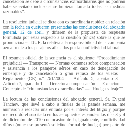
cancelación se debe a circunstancias extraordinarias que no podrían
haberse evitado incluso si se hubieran tomado todas las medidas
razonables”.
La resolución judicial se dicta con extraordinaria rapidez en relación
con
la fecha en quefueron presentadas las conclusiones del abogado
general, 12 de abril,
y difieren de la propuesta de respuesta
formulada por estas respecto a la cuestión (única) sobre la que se
pronunciará el TJUE, la relativa a la responsabilidad de la compañía
aérea frente a los pasajeros afectados por la conflictividad laboral.
El resumen oficial de la sentencia es el siguiente: “Procedimiento
prejudicial — Transporte — Normas comunes sobre compensación
y asistencia a los pasajeros aéreos en caso de denegación de
embarque y de cancelación o gran retraso de los vuelos —
Reglamento (CE) n.º 261/2004 — Artículo 5, apartado 3 —
Artículo 7, apartado 1 — Derecho a compensación — Exención —
Concepto de “circunstancias extraordinarias” — “Huelga salvaje””.
La lectura de las conclusiones del abogado general, Sr. Evgeni
Tanchev, que llevé a cabo a finales de la pasada semana, me
animaron a redactar una entrada por el interés del litigio y porque
me recordó el suscitado en los aeropuertos españoles los días 3 y 4
de diciembre de 2010 con ocasión de la, igualmente, conflictividad
difusa (nunca se presentó solicitud formal de huelga) por parte de