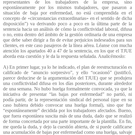
representantes de los trabajadores de la empresa, sino
espontáneamente por los mismos trabajadores, que pasaron a
situación de baja por enfermedad, no está comprendida en el
concepto de «circunstancias extraordinarias» en el sentido de dicha
disposición”) va derivando poco a poco en la última parte de la
sentencia hacia un análisis de cómo la conflictividad laboral, difusa
o no, entra dentro del ámbito de la gestión ordinaria de una empresa
que debe saber dirigir a fin de evitar perjuicios indeseados para sus
clientes, en este caso pasajeros de la línea aérea. Léanse con mucha
atención los apartados 40 a 47 de la sentencia, en los que el TJUE
aborda esta cuestión y le da la respuesta señalada. Analicémoslo:
A) En primer lugar, ya lo he indicado, el plan de reestructuración es
calificado de “anuncio sorpresivo”, y ello “ocasionó” (justificó,
parece deducirse de la argumentación del TJUE) que se produjera
una conflictividad difusa en los días posteriores, durante alrededor
de una semana. No hubo huelga formalmente convocada, ya que la
iniciativa de presentar “las bajas por enfermedad” no partió, ni
podía partir, de la representación sindical del personal (que en su
caso hubiera debido convocar una huelga formal), sino que fue
“espontáneamente” decidida por los trabajadores afectados. Bueno,
que fuera espontánea suscita más de una duda, dado que se realizó
de forma concertada por una parte importante de la plantilla. En fin,
me queda la duda, y dejo la cuestión abierta, de si puede calificarse
una acumulación de bajas por enfermedad como una huelga, salvaje