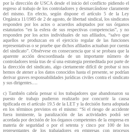
por la dirección de USCA desde el inicio del conflicto pidiendo el
regreso al trabajo de los controladores y desmarcándose claramente
del mismo. En efecto, según dispone el artículo 5 de la Ley
Orgánica 11/1985 de 2 de agosto, de libertad sindical, los sindicatos
responden por los actos o acuerdos adoptados por sus órganos
estatutarios “en la esfera de sus respectivas competencias”, y no
responden por los actos individuales de sus afiliados, “salvo que
aquellos se produzcan en el ejercicio regular de las funciones
representativas o se pruebe que dichos afiliados actuaban por cuenta
del sindicato”. Obsérvese en consecuencia que si se probara que la
aparente acción descoordinada de un importante número de
controladores tenía tras de sí una estrategia premeditada por parte de
la dirección del sindicato, algo ciertamente difícil de probar si nos
hemos de atener a los datos conocidos hasta el presente, se podrían
derivar graves responsabilidades jurídicas civiles contra el sindicato
y sus dirigentes….
c) También cabría pensar si los trabajadores que abandonaron su
puesto de trabajo pudieron realizarlo por concurrir la causa
tipificada en el artículo 19.5 de la LET y la decisión fuera adoptada
en los términos previstos en el mismo: “Si el riesgo de accidente
fuera inminente, la paralización de las actividades podrá ser
acordada por decisión de los órganos competentes de la empresa en
materia de seguridad o por el setenta y cinco por 100 de los
representantes de los trabajadores en empresas con procesos