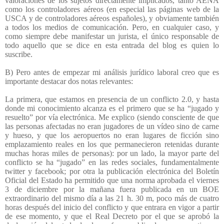
valoraciones de los sujetos directamente implicados, tanto AENA
como los controladores aéreos (en especial las páginas web de la
USCA y de controladores aéreos españoles), y obviamente también
a todos los medios de comunicación. Pero, en cualquier caso, y
como siempre debe manifestar un jurista, el único responsable de
todo aquello que se dice en esta entrada del blog es quien lo
suscribe.
B) Pero antes de empezar mi análisis jurídico laboral creo que es
importante destacar dos notas relevantes:
La primera, que estamos en presencia de un conflicto 2.0, y hasta
donde mi conocimiento alcanza es el primero que se ha “jugado y
resuelto” por vía electrónica. Me explico (siendo consciente de que
las personas afectadas no eran jugadores de un vídeo sino de carne
y hueso, y que los aeropuertos no eran lugares de ficción sino
emplazamiento reales en los que permanecieron retenidas durante
muchas horas miles de personas): por un lado, la mayor parte del
conflicto se ha “jugado” en las redes sociales, fundamentalmente
twitter y facebook; por otra la publicación electrónica del Boletín
Oficial del Estado ha permitido que una norma aprobada el viernes
3 de diciembre por la mañana fuera publicada en un BOE
extraordinario del mismo día a las 21 h. 30 m, poco más de cuatro
horas después del inicio del conflicto y que entrara en vigor a partir
de ese momento, y que el Real Decreto por el que se aprobó la