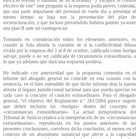
ejercicio normal o habitual de su actividad) “y escapen al control
efectivo de este” (me pregunto si la empresa podía prever, controlar,
que una parte importante del personal de vuelo iba a presentar al
mismo tiempo su baja tras la presentación del plan de
reestructuración, y que incluso previéndolo hubiera podido ya tener
una plan B ante tal contingencia)
Tomando en consideración todos los elementos anteriores, es
cuando la Sala aborda la cuestión de si la conflictividad difusa
vivida por la empresa del 3 al 8 de octubre, calificada como huelga
salvaje, puede o no ser calificada de circunstancia extraordinaria, a
lo que ya adelanto que dará una respuesta positiva.
He indicado con anterioridad que la propuesta contenida en el
informe del abogado general no coincide en esta ocasión con la
sentencia, en el bien entendido de que dicho informe deja la puerta
abierta al órgano jurisdiccional nacional para que pueda apreciar en
cada caso si concurre el carácter extraordinario. Para el abogado
general, “el objetivo del Reglamento n.º 261/2004 parece sugerir
que deben incluirse las «huelgas» dentro del concepto de
«circunstancias extraordinarias». La actual jurisprudencia del
Tribunal de Justicia relativa a la interpretación de las «circunstancias
extraordinarias», reproducida en los puntos anteriores de las
presentes conclusiones, corrobora dicha conclusión, al menos en el
contexto de un absentismo sustancial que afecte a la capacidad