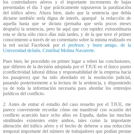
los controladores aéreos y el importante incremento de bajas
presentadas el día 3 que prácticamente supusieron la paralización
del tráfico aéreo. Ahora bien, dado que la sentencia que debía
dictarse también sería digna de interés, aparqué
la redacción de
aquella hasta que se dictara (pensaba que sería pocos meses
después) la sentencia, pero he aquí que con rapidez extraordinaria
esta se dicta sólo cinco días más tardes, y de la que tuve el primer
conocimiento a través de un comentario sobre la misma realizado en
la red social Facebook por
el profesor, y buen amigo, de la
Universidad deJaén, Cristóbal Molina Navarrete.
Pues bien, he procedido en primer lugar a releer las conclusiones,
que difieren de la decisión adoptada por el TJUE en el único punto
(conflictividad laboral difusa y responsabilidad de la empresa hacia
los pasajeros) que ha sido abordado en la resolución judicial,
pasando posteriormente a la lectura de la sentencia, y disponiendo
ya de toda la información necesaria para abordar los entresijos
jurídicos del conflicto.
2. Antes de entrar el estudio del caso resuelto por el TJUE, me
parece conveniente recordar cómo me manifesté con ocasión del
conflicto acaecido hace ocho años en España, dadas las muchas
similitudes existentes entre ambos, tales como la importante
alteración del tráfico aéreo y el hecho de deberse a una reducción
temporal importante del número de trabajadores que podían prestar