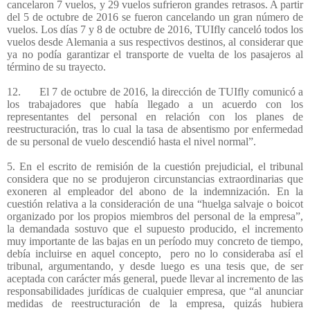
cancelaron 7 vuelos, y 29 vuelos sufrieron grandes retrasos. A partir
del 5 de octubre de 2016 se fueron cancelando un gran número de
vuelos. Los días 7 y 8 de octubre de 2016, TUIfly canceló todos los
vuelos desde Alemania a sus respectivos destinos, al considerar que
ya no podía garantizar el transporte de vuelta de los pasajeros al
término de su trayecto.
12.
El 7 de octubre de 2016, la dirección de TUIfly comunicó a
los trabajadores que había llegado a un acuerdo con los
representantes del personal en relación con los planes de
reestructuración, tras lo cual la tasa de absentismo por enfermedad
de su personal de vuelo descendió hasta el nivel normal”.
5. En el escrito de remisión de la cuestión prejudicial, el tribunal
considera que no se produjeron circunstancias extraordinarias que
exoneren al empleador del abono de la indemnización. En la
cuestión relativa a la consideración de una “huelga salvaje o boicot
organizado por los propios miembros del personal de la empresa”,
la demandada sostuvo que el supuesto producido, el incremento
muy importante de las bajas en un período muy concreto de tiempo,
debía incluirse en aquel concepto,
pero no lo consideraba así el
tribunal, argumentando, y desde luego es una tesis que, de ser
aceptada con carácter más general, puede llevar al incremento de las
responsabilidades jurídicas de cualquier empresa, que “al anunciar
medidas de reestructuración de la empresa, quizás hubiera