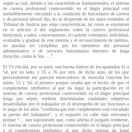
según la cual, debido a sus características fundamentales, el sistema
de carrera profesional controvertido en el litigio principal está
ineludiblemente vinculado a la condición de funcionario de carrera
o de personal laboral fijo, no se desprende de los autos remitidos al
Tribunal de Justicia que estas características, tal como se enumeran
en el artículo 4 del reglamento sobre la carrera profesional
horizontal, a saber, concretamente, el carácter voluntario, individual,
evaluable y gradual de este sistema y el reconocimiento de méritos,
no puedan ser cumplidas por los miembros del personal
administrativo y de servicios funcionarios interinos de larga
duración, como la Sra. …”.
El TS efectúa, por su parte, una buena síntesis de los apartados 41 a
54, por un lado, y 55 a 76 por otro, de dicho auto, de los que
personalmente me parecen merecedores de mención concreta los
núms. 53 y 54; el primero porque resalta que el hecho de que el
complemento retributivo al que da lugar la participación en el
sistema de carrera profesional controvertido en el litigio principal
tenga por objeto retribuir determinadas cualidades subjetivas
desarrolladas por el trabajador en el desempeño de sus funciones a
lo largo de los años “confirma que este complemento está vinculado
al puesto del trabajador”, y el segundo (si cabe más relevante)
porque “… aun suponiendo que, como afirma el juzgado remitente,
el sistema de carrera profesional controvertido en el litigio principal
y el complemento retributivo al que dicho sistema da lugar