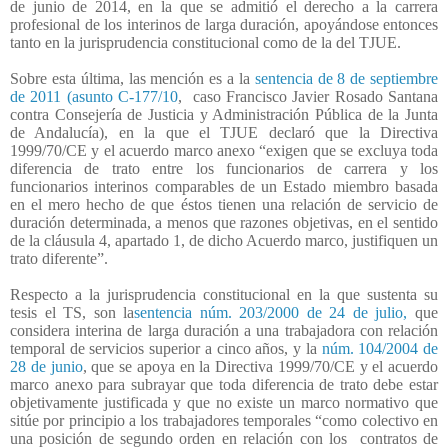
de junio de 2014, en la que se admitió el derecho a la carrera
profesional de los interinos de larga duración, apoyándose entonces
tanto en la jurisprudencia constitucional como de la del TJUE.
Sobre esta última, las mención es a la
sentencia de 8 de septiembre
de 2011 (asunto C-177/10
,
caso Francisco Javier Rosado Santana
contra Consejería de Justicia y Administración Pública de la Junta
de Andalucía), en la que el TJUE declaró que la Directiva
1999/70/CE y el acuerdo marco anexo “exigen que se excluya toda
diferencia de trato entre los funcionarios de carrera y los
funcionarios interinos comparables de un Estado miembro basada
en el mero hecho de que éstos tienen una relación de servicio de
duración determinada, a menos que razones objetivas, en el sentido
de la cláusula 4, apartado 1, de dicho Acuerdo marco, justifiquen un
trato diferente”.
Respecto a la jurisprudencia constitucional en la que sustenta su
tesis el TS, son la
sentencia núm. 203/2000 de 24 de julio,
que
considera interina de larga duración a una trabajadora con relación
temporal de servicios superior a cinco años, y la
núm. 104/2004 de
28 de junio
, que se apoya en la Directiva 1999/70/CE y el acuerdo
marco anexo para subrayar que toda diferencia de trato debe estar
objetivamente justificada y que no existe un marco normativo que
sitúe por principio a los trabajadores temporales “como colectivo en
una posición de segundo orden en relación con los
contratos de