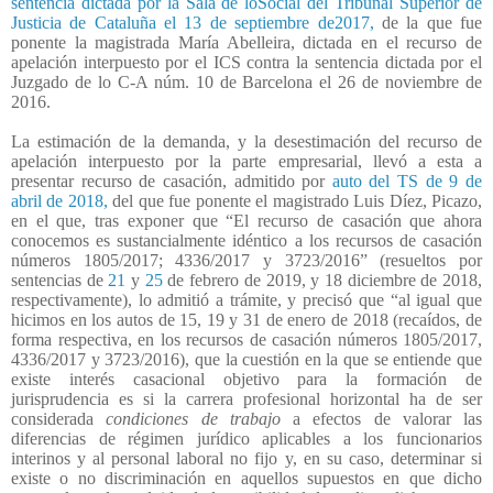
sentencia dictada por la Sala de loSocial del Tribunal Superior de
Justicia de Cataluña el 13 de septiembre de2017,
de la que fue
ponente la magistrada María Abelleira, dictada en el recurso de
apelación interpuesto por el ICS contra la sentencia dictada por el
Juzgado de lo C-A núm. 10 de Barcelona el 26 de noviembre de
2016.
La estimación de la demanda, y la desestimación del recurso de
apelación interpuesto por la parte empresarial, llevó a esta a
presentar recurso de casación, admitido por
auto del TS de 9 de
abril de 2018,
del que fue ponente el magistrado Luis Díez, Picazo,
en el que, tras exponer que “El recurso de casación que ahora
conocemos es sustancialmente idéntico a los recursos de casación
números 1805/2017; 4336/2017 y 3723/2016” (resueltos por
sentencias de
21
y
25
de febrero de 2019, y 18 diciembre de 2018,
respectivamente), lo admitió a trámite, y precisó que “al igual que
hicimos en los autos de 15, 19 y 31 de enero de 2018 (recaídos, de
forma respectiva, en los recursos de casación números 1805/2017,
4336/2017 y 3723/2016), que la cuestión en la que se entiende que
existe interés casacional objetivo para la formación de
jurisprudencia es si la carrera profesional horizontal ha de ser
considerada
condiciones de trabajo
a efectos de valorar las
diferencias de régimen jurídico aplicables a los funcionarios
interinos y al personal laboral no fijo y, en su caso, determinar si
existe o no discriminación en aquellos supuestos en que dicho