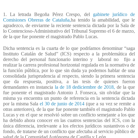
1. La letrada Begoña Pérez Crespo, del
gabinete jurídico de
Comisiones Obreras de Cataluña,
ha tenido la amabilidad, que le
agradezco, de enviarme la reciente sentencia dictada por la Sala de
lo Contencioso-Administrativo del Tribunal Supremo el 6 de marzo,
de la que fue ponente el magistrado Pablo Lucas.
Dicha sentencia es la cuarta de lo que podríamos denominar “saga
Instituto Catalán de Salud” (ICS) respecto a la problemática del
derecho del personal funcionario interino y
laboral no
fijo a
realizar la carrera profesional horizontal regulada en la normativa de
la función pública, por lo que sin duda ya podemos hablar de una
consolidada jurisprudencia al respecto, siendo la primera sentencia
que da respuesta, positiva, a las tesis de quienes fueron
demandantes en instancia
la de 18 dediciembre de 2018,
de la que
fue ponente el magistrado Antonio J. Fonseca, sin olvidar que la
misma ya encuentra un punto de referencia en la sentencia dictada
por la misma Sala
el 30 de junio de 2014
(que a su vez se remite a
otras anteriores), de la que fue ponente también el magistrado Pablo
Lucas y en el que se resolvió sobre un conflicto semejante a los que
ha debido ahora conocer en las cuatros sentencias del ICS, con la
única diferencia, irrelevante a los efectos jurídicos sustantivos o de
fondo, de tratarse de un conflicto que afectaba al servicio público de
salud de la Comunidad Autónoma de Castilla y León.