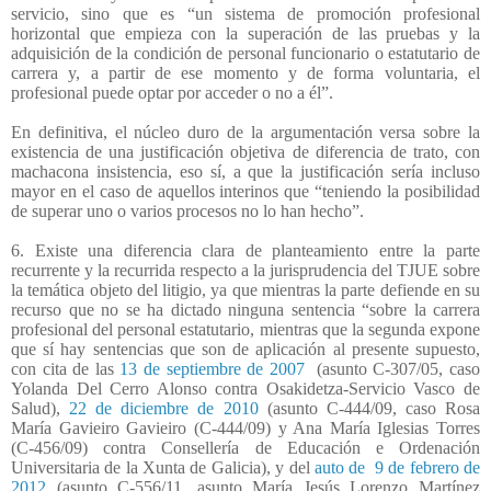
servicio, sino que es “un sistema de promoción profesional
horizontal que empieza con la superación de las pruebas y la
adquisición de la condición de personal funcionario o estatutario de
carrera y, a partir de ese momento y de forma voluntaria, el
profesional puede optar por acceder o no a él”.
En definitiva, el núcleo duro de la argumentación versa sobre la
existencia de una justificación objetiva de diferencia de trato, con
machacona insistencia, eso sí, a que la justificación sería incluso
mayor en el caso de aquellos interinos que “teniendo la posibilidad
de superar uno o varios procesos no lo han hecho”.
6. Existe una diferencia clara de planteamiento entre la parte
recurrente y la recurrida respecto a la jurisprudencia del TJUE sobre
la temática objeto del litigio, ya que mientras la parte defiende en su
recurso que no se ha dictado ninguna sentencia “sobre la carrera
profesional del personal estatutario, mientras que la segunda expone
que sí hay sentencias que son de aplicación al presente supuesto,
con cita de las
13 de septiembre de 2007
(asunto C-307/05, caso
Yolanda Del Cerro Alonso contra Osakidetza-Servicio Vasco de
Salud),
22 de diciembre de 2010
(asunto C-444/09, caso Rosa
María Gavieiro Gavieiro (C-444/09) y Ana María Iglesias Torres
(C-456/09) contra Consellería de Educación e Ordenación
Universitaria de la Xunta de Galicia), y del
auto de
9 de febrero de
2012
(asunto C-556/11, asunto María Jesús Lorenzo Martínez