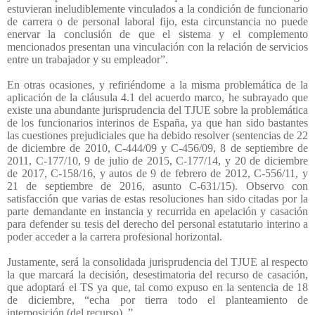
estuvieran ineludiblemente vinculados a la condición de funcionario
de carrera o de personal laboral fijo, esta circunstancia no puede
enervar la conclusión de que el sistema y el complemento
mencionados presentan una vinculación con la relación de servicios
entre un trabajador y su empleador”.
En otras ocasiones, y refiriéndome a la misma problemática de la
aplicación de la cláusula 4.1 del acuerdo marco, he subrayado que
existe una abundante jurisprudencia del TJUE sobre la problemática
de los funcionarios interinos de España, ya que han sido bastantes
las cuestiones prejudiciales que ha debido resolver (sentencias de 22
de diciembre de 2010, C-444/09 y C-456/09, 8 de septiembre de
2011, C-177/10, 9 de julio de 2015, C-177/14, y 20 de diciembre
de 2017, C-158/16, y autos de 9 de febrero de 2012, C-556/11, y
21 de septiembre de 2016, asunto C-631/15). Observo con
satisfacción que varias de estas resoluciones han sido citadas por la
parte demandante en instancia y recurrida en apelación y casación
para defender su tesis del derecho del personal estatutario interino a
poder acceder a la carrera profesional horizontal.
Justamente, será la consolidada jurisprudencia del TJUE al respecto
la que marcará la decisión, desestimatoria del recurso de casación,
que adoptará el TS ya que, tal como expuso en la sentencia de 18
de diciembre, “echa por tierra todo el planteamiento de
interposición (del recurso)..”.