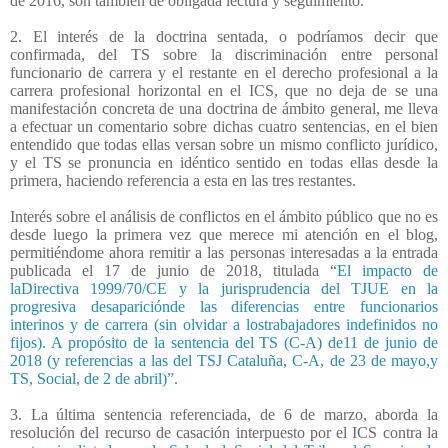
de 2016, son también de obligada lectura y seguimiento.
2. El interés de la doctrina sentada, o podríamos decir que
confirmada, del TS sobre la discriminación entre personal
funcionario de carrera y el restante en el derecho profesional a la
carrera profesional horizontal en el ICS, que no deja de se una
manifestación concreta de una doctrina de ámbito general, me lleva
a efectuar un comentario sobre dichas cuatro sentencias, en el bien
entendido que todas ellas versan sobre un mismo conflicto jurídico,
y el TS se pronuncia en idéntico sentido en todas ellas desde la
primera, haciendo referencia a esta en las tres restantes.
Interés sobre el análisis de conflictos en el ámbito público que no es
desde luego la primera vez que merece mi atención en el blog,
permitiéndome ahora remitir a las personas interesadas a la entrada
publicada el 17 de junio de 2018, titulada “
El impacto de
laDirectiva 1999/70/CE y la jurisprudencia del TJUE en la
progresiva desapariciónde las diferencias entre funcionarios
interinos y de carrera (sin olvidar a lostrabajadores indefinidos no
fijos). A propósito de la sentencia del TS (C-A) de11 de junio de
2018 (y referencias a las del TSJ Cataluña, C-A, de 23 de mayo,y
TS, Social, de 2 de abril)”.
3. La última sentencia referenciada, de 6 de marzo, aborda la
resolución del recurso de casación interpuesto por el ICS contra la