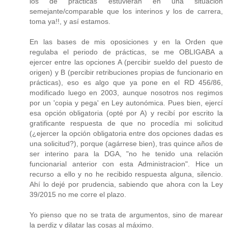
los de prácticas estuvieran en una situación
semejante/comparable que los interinos y los de carrera,
toma ya!!, y así estamos.
En las bases de mis oposiciones y en la Orden que
regulaba el periodo de prácticas, se me OBLIGABA a
ejercer entre las opciones A (percibir sueldo del puesto de
origen) y B (percibir retribuciones propias de funcionario en
prácticas), eso es algo que ya pone en el RD 456/86,
modificado luego en 2003, aunque nosotros nos regimos
por un 'copia y pega' en Ley autonómica. Pues bien, ejercí
esa opción obligatoria (opté por A) y recibí por escrito la
gratificante respuesta de que no procedía mi solicitud
(¿ejercer la opción obligatoria entre dos opciones dadas es
una solicitud?), porque (agárrese bien), tras quince años de
ser interino para la DGA, "no he tenido una relación
funcionarial anterior con esta Administracion". Hice un
recurso a ello y no he recibido respuesta alguna, silencio.
Ahí lo dejé por prudencia, sabiendo que ahora con la Ley
39/2015 no me corre el plazo.
Yo pienso que no se trata de argumentos, sino de marear
la perdiz y dilatar las cosas al máximo.