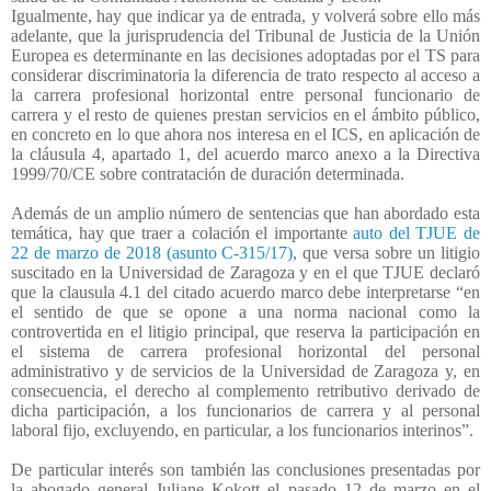
Igualmente, hay que indicar ya de entrada, y volverá sobre ello más
adelante, que la jurisprudencia del Tribunal de Justicia de la Unión
Europea es determinante en las decisiones adoptadas por el TS para
considerar discriminatoria la diferencia de trato respecto al acceso a
la carrera profesional horizontal entre personal funcionario de
carrera y el resto de quienes prestan servicios en el ámbito público,
en concreto en lo que ahora nos interesa en el ICS, en aplicación de
la cláusula 4, apartado 1, del acuerdo marco anexo a la Directiva
1999/70/CE sobre contratación de duración determinada.
Además de un amplio número de sentencias que han abordado esta
temática, hay que traer a colación el importante
auto del TJUE de
22 de marzo de 2018 (asunto C-315/17)
, que versa sobre un litigio
suscitado en la Universidad de Zaragoza y en el que TJUE declaró
que la clausula 4.1 del citado acuerdo marco debe interpretarse “en
el sentido de que se opone a una norma nacional como la
controvertida en el litigio principal, que reserva la participación en
el sistema de carrera profesional horizontal del personal
administrativo y de servicios de la Universidad de Zaragoza y, en
consecuencia, el derecho al complemento retributivo derivado de
dicha participación, a los funcionarios de carrera y al personal
laboral fijo, excluyendo, en particular, a los funcionarios interinos”.
De particular interés son también las conclusiones presentadas por
la abogado general Juliane Kokott el pasado 12 de marzo en el