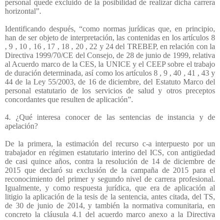
personal quede excluido de la posibilidad de realizar dicha carrera
horizontal”.
Identificando después, “como normas jurídicas que, en principio,
han de ser objeto de interpretación, las contenidas en los artículos 8
, 9 , 10 , 16 , 17 , 18 , 20 , 22 y 24 del TREBEP, en relación con la
Directiva 1999/70/CE del Consejo, de 28 de junio de 1999, relativa
al Acuerdo marco de la CES, la UNICE y el CEEP sobre el trabajo
de duración determinada, así como los artículos 8 , 9 , 40 , 41 , 43 y
44 de la Ley 55/2003, de 16 de diciembre, del Estatuto Marco del
personal estatutario de los servicios de salud y otros preceptos
concordantes que resulten de aplicación”.
4. ¿Qué interesa conocer de las sentencias de instancia y de
apelación?
De la primera, la estimación del recurso c-a interpuesto por un
trabajador en régimen estatutario interino del ICS, con antigüedad
de casi quince años, contra la resolución de 14 de diciembre de
2015 que declaró su exclusión de la campaña de 2015 para el
reconocimiento del primer y segundo nivel de carrera profesional.
Igualmente, y como respuesta jurídica, que era de aplicación al
litigio la aplicación de la tesis de la sentencia, antes citada, del TS,
de 30 de junio de 2014, y también la normativa comunitaria, en
concreto la cláusula 4.1 del acuerdo marco anexo a la Directiva