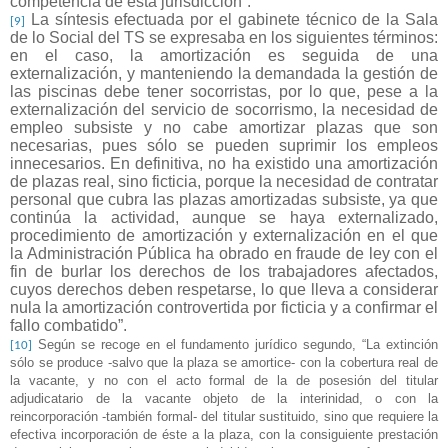
competencia de esta jurisdicción”.
La síntesis efectuada por el gabinete técnico de la Sala
[9]
de lo Social del TS se expresaba en los siguientes términos:
en el caso, la amortización es seguida de una
externalización, y manteniendo la demandada la gestión de
las piscinas debe tener socorristas, por lo que, pese a la
externalización del servicio de socorrismo, la necesidad de
empleo subsiste y no cabe amortizar plazas que son
necesarias, pues sólo se pueden suprimir los empleos
innecesarios. En definitiva, no ha existido una amortización
de plazas real, sino ficticia, porque la necesidad de contratar
personal que cubra las plazas amortizadas subsiste, ya que
continúa la actividad, aunque se haya externalizado,
procedimiento de amortización y externalización en el que
la Administración Pública ha obrado en fraude de ley con el
fin de burlar los derechos de los trabajadores afectados,
cuyos derechos deben respetarse, lo que lleva a considerar
nula la amortización controvertida por ficticia y a confirmar el
fallo combatido”.
Según se recoge en el fundamento jurídico segundo, “La extinción
[10]
sólo se produce -salvo que la plaza se amortice- con la cobertura real de
la vacante, y no con el acto formal de la de posesión del titular
adjudicatario de la vacante objeto de la interinidad, o con la
reincorporación -también formal- del titular sustituido, sino que requiere la
efectiva incorporación de éste a la plaza, con la consiguiente prestación