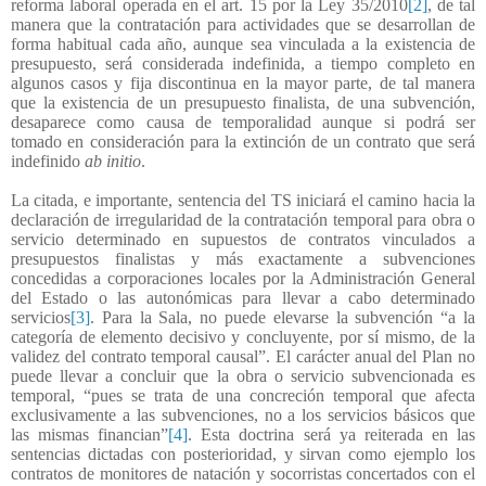
reforma laboral operada en el art. 15 por la Ley 35/2010
[2]
, de tal
manera que la contratación para actividades que se desarrollan de
forma habitual cada año, aunque sea vinculada a la existencia de
presupuesto, será considerada indefinida, a tiempo completo en
algunos casos y fija discontinua en la mayor parte, de tal manera
que la existencia de un presupuesto finalista, de una subvención,
desaparece como causa de temporalidad aunque si podrá ser
tomado en consideración para la extinción de un contrato que será
indefinido
ab initio
.
La citada, e importante, sentencia del TS iniciará el camino hacia la
declaración de irregularidad de la contratación temporal para obra o
servicio determinado en supuestos de contratos vinculados a
presupuestos finalistas y más exactamente a subvenciones
concedidas a corporaciones locales por la Administración General
del Estado o las autonómicas para llevar a cabo determinado
servicios
[3]
. Para la Sala, no puede elevarse la subvención “a la
categoría de elemento decisivo y concluyente, por sí mismo, de la
validez del contrato temporal causal”. El carácter anual del Plan no
puede llevar a concluir que la obra o servicio subvencionada es
temporal, “pues se trata de una concreción temporal que afecta
exclusivamente a las subvenciones, no a los servicios básicos que
las mismas financian”
[4]
. Esta doctrina será ya reiterada en las
sentencias dictadas con posterioridad, y sirvan como ejemplo los
contratos de monitores de natación y socorristas concertados con el