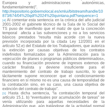
Europea y administraciones autonómicas,
fundamentalmente)”.
http://repositorio.gobiernolocal.es/xmlui/bitstream/handle/10
873/674/04%20qdl%2024%20quintana.pdf?sequence=1
Al comentar esta sentencia en la crónica del año judicial
[4]
2001-2002 el gabinete técnico de la Sala de lo Social del
TS puso de manifiesto que el matiz de que la concreción
temporal
afecta a las subvenciones y no a los servicios
básicos prestados “resulta más acorde con la nueva
previsión incorporada por la citada Ley 12/2001 en el
artículo 52.e) del Estatuto de los Trabajadores, que autoriza
la extinción por causas objetivas de los contratos
indefinidos formalizados por la Administración para la
«ejecución de planes o programas públicos determinados»,
cuando su financiación proviene de ingresos externos de
carácter finalista y deviene insuficiente para el
mantenimiento del contrato de trabajo suscrito, lo que
tácitamente supone reconocer que el condicionamiento
financiero en sí mismo no es una causa de temporalidad de
la contratación sino, en su caso, una causa objetiva de
extinción del contrato de trabajo”.
Hasta dicha sentencia, “la contratación temporal del
[5]
artículo 15.1. b) “eventuales por acumulación de tareas” se
venía utilizando para aquellas necesidades de la
Administración que, aún tratándose de la actividad normal