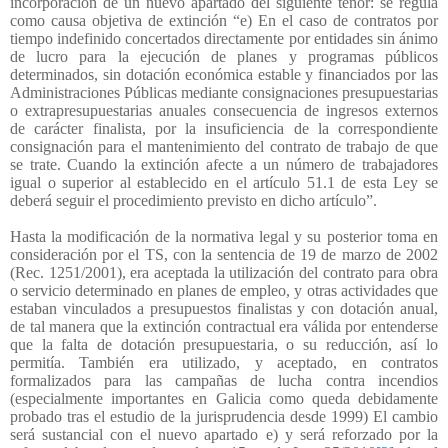
incorporación de un nuevo apartado del siguiente tenor: se regula
como causa objetiva de extinción “e) En el caso de contratos por
tiempo indefinido concertados directamente por entidades sin ánimo
de lucro para la ejecución de planes y programas públicos
determinados, sin dotación económica estable y financiados por las
Administraciones Públicas mediante consignaciones presupuestarias
o extrapresupuestarias anuales consecuencia de ingresos externos
de carácter finalista, por la insuficiencia de la correspondiente
consignación para el mantenimiento del contrato de trabajo de que
se trate. Cuando la extinción afecte a un número de trabajadores
igual o superior al establecido en el artículo 51.1 de esta Ley se
deberá seguir el procedimiento previsto en dicho artículo”.
Hasta la modificación de la normativa legal y su posterior toma en
consideración por el TS, con la sentencia de 19 de marzo de 2002
(Rec. 1251/2001), era aceptada la utilización del contrato para obra
o servicio determinado en planes de empleo, y otras actividades que
estaban vinculados a presupuestos finalistas y con dotación anual,
de tal manera que la extinción contractual era válida por entenderse
que la falta de dotación presupuestaria, o su reducción, así lo
permitía. También era utilizado, y aceptado, en contratos
formalizados para las campañas de lucha contra incendios
(especialmente importantes en Galicia como queda debidamente
probado tras el estudio de la jurisprudencia desde 1999) El cambio
será sustancial con el nuevo apartado e) y será reforzado por la