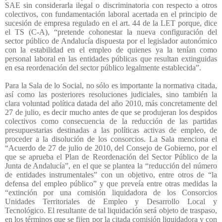
SAE sin considerarla ilegal o discriminatoria con respecto a otros
colectivos, con fundamentación laboral acertada en el principio de
sucesión de empresa regulado en el art. 44 de la LET porque, dice
el TS (C-A), “pretende cohonestar la nueva configuración del
sector público de Andalucía dispuesta por el legislador autonómico
con la estabilidad en el empleo de quienes ya la tenían como
personal laboral en las entidades públicas que resultan extinguidas
en esa reordenación del sector público legalmente establecida”.
Para la Sala de lo Social, no sólo es importante la normativa citada,
así como las posteriores resoluciones judiciales, sino también la
clara voluntad política datada del año 2010, más concretamente del
27 de julio, es decir mucho antes de que se produjeran los despidos
colectivos como consecuencia de la reducción de las partidas
presupuestarias destinadas a las políticas activas de empleo, de
proceder a la disolución de los consorcios. La Sala menciona el
“Acuerdo de 27 de julio de 2010, del Consejo de Gobierno, por el
que se aprueba el Plan de Reordenación del Sector Público de la
Junta de Andalucía”, en el que se plantea la “reducción del número
de entidades instrumentales” con un objetivo, entre otros de “la
defensa del empleo público” y que preveía entre otras medidas la
“extinción por una comisión liquidadora de los Consorcios
Unidades Territoriales de Empleo y Desarrollo Local y
Tecnológico. El resultante de tal liquidación será objeto de traspaso,
en los términos que se fijen por la citada comisión liquidadora y con