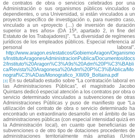
de contratos de obra o servicios celebrados por una
Administración o sus organismos públicos vinculados o
dependientes, o una Universidad, si están vinculados a un
proyecto específico de investigación o, para nuestro caso,
vinculado a un «proyecto (…) de inversión de duración
superior a tres años» (DA 15ª, apartado 2, in fine del
Estatuto de los Trabajadores)”.
“La diversidad de regímenes
jurídicos de los empleados públicos. Especial referencia al
personal laboral”.
http://www.aragon.es/estaticos/GobiernoAragon/Organismo
s/InstitutoAragonesAdministracionPublica/Documentos/docs
2/Instituto%20Aragon%C3%A9s%20Adm%20P%C3%BAbli
ca/Revista%20Aragonesa%20Adm%20P%C3%BAblica/Mo
nograf%C3%ADas/Monografico_XIII/09_Boltaina.pdf
En su detallado estudio sobre “La contratación laboral en
[3]
las Administraciones Públicas”, el magistrado Jacobo
Quintans dedicó especial atención a los contratos por obra o
servicio determinado vinculados a subvenciones de otras
Administraciones Públicas y puso de manifiesto que “La
utilización del contrato de obra o servicio determinado ha
encontrado un extraordinario desarrollo en el ámbito de las
administraciones públicas (con especial intensidad quizá en
la Administración local), en cuanto que beneficiarias de
subvenciones o de otro tipo de dotaciones procedentes de
administraciones territorialmente más amplias (Unión