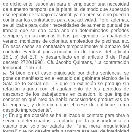
de dicho ente, suponían para el empleador una necesidad
de aumento temporal de la plantilla, de modo que superado
ese repunte de trabajo ocasional, ya no precise o no puedan
continuar los contratados para esa actividad. Pero, además,
se utilizaba para cubrir necesidades de aumento puntual de
trabajo que se dan cada año en determinados períodos
siempre y en las mismas fechas: por ejemplo, campañas de
verano, monitores de colonias, empleados de piscinas, etc.
En esos casos se contrataba temporalmente al amparo del
contrato eventual por acumulación de tareas del artículo
15.1 b) del E.T., y desarrollado en el artículo 3 del Real
decreto 2720/1998”. Cfr. Jacobo Quintans, “La contratación
temporal…” ob. cit.
Si bien en el caso enjuiciado por dicha sentencia, se
[6]
pone de manifiesto en el estudio del gabinete técnico de la
Sala de lo Social del TS que “la extinción se produjo sin
relación alguna con el agotamiento de los periodos de
descanso de los trabajadores en cuestión, lo que impide
conocer en qué medida había necesidades productivas de
la empresa, y determina que el cese de califique como
despido improcedente”.
En alguna ocasión se ha utilizado el contrato para obra o
[7]
servicio determinados, aceptado por la jurisprudencia en
cuanto que sólo se trataría de
“una mera irregularidad
formal” que no desvirtuaría su naturaleza real de interinidad