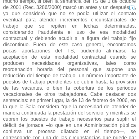
mucho tiempo, si bien la sentencia del TS de 1 de octubre
de 2001 (Rec. 3286/2000) marcó un antes y un después
[5]
,
ya que consideró que no se podía utilizar el contrato
eventual para atender incrementos circunstanciales de
trabajo que se repiten en fechas determinadas,
considerando fraudulenta el uso de esa modalidad
contractual y debiendo acudir a la figura del trabajo fijo
discontinuo. Fuera de este caso general, encontramos
pocas aportaciones del TS, pudiendo afirmarse la
aceptación de esta modalidad contractual cuando se
producen necesidades organizativas, tales como
reordenación horaria del personal que supone una
reducción del tiempo de trabajo, un número importante de
puestos de trabajo pendientes de cubrir hasta la provisión
de las vacantes, o bien la cobertura de los periodos
vacacionales de otros trabajadores. Cabe destacar dos
sentencias: en primer lugar, la de 13 de febrero de 2006, en
la que la Sala considera “que la necesidad de atender de
manera continuada la prestación del servicio, y mientras se
cubren los puestos de trabajo necesarios para suplir el
déficit de jornada –lo que en una Administración pública
conlleva un proceso dilatado en el tiempo—, se
corresponde con una de las circunstancias que puede dar