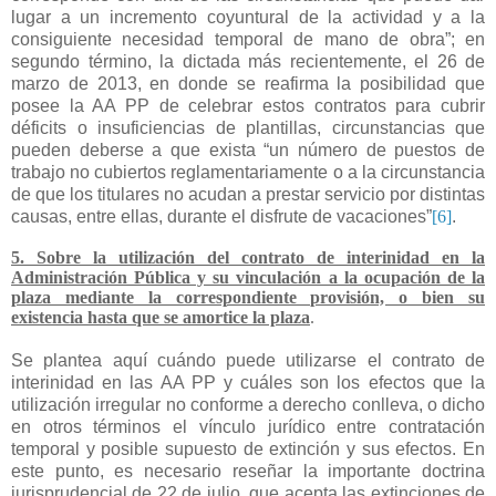
lugar a un incremento coyuntural de la actividad y a la
consiguiente necesidad temporal de mano de obra”; en
segundo término, la dictada más recientemente, el 26 de
marzo de 2013, en donde se reafirma la posibilidad que
posee la AA PP de celebrar estos contratos para cubrir
déficits o insuficiencias de plantillas, circunstancias que
pueden deberse a que exista “un número de puestos de
trabajo no cubiertos reglamentariamente o a la circunstancia
de que los titulares no acudan a prestar servicio por distintas
causas, entre ellas, durante el disfrute de vacaciones”
[6]
.
5. Sobre la utilización del contrato de interinidad en la
Administración Pública y su vinculación a la ocupación de la
plaza mediante la correspondiente provisión, o bien su
existencia hasta que se amortice la plaza
.
Se plantea aquí cuándo puede utilizarse el contrato de
interinidad en las AA PP y cuáles son los efectos que la
utilización irregular no conforme a derecho conlleva, o dicho
en otros términos el vínculo jurídico entre contratación
temporal y posible supuesto de extinción y sus efectos. En
este punto, es necesario reseñar la importante doctrina
jurisprudencial de 22 de julio, que acepta las extinciones de