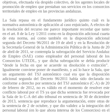
objetivas, efectuada vía despido colectivo, de los agentes locales de
promoción de empleo que prestaban sus servicios en los consorcios
territoriales de empleo en las provincias andaluzas.
La Sala repasa en el fundamento jurídico quinto cuál es la
normativa autonómica de aplicación al caso enjuiciado, A efectos de
la resolución del recurso me parece importante recordar que tanto
en el art. 8 de la Ley 1/2011 como en la disposición adicional cuarta
de esta norma, así como también en la disposición adicional
segunda del Decreto 96/2011 de 19 de abril y en la Resolución de
la Secretaría General de la Administración Pública de la Junta de 20
de abril de 2011, se contempla la subrogación del Servicio Andaluz
de Empleo (SAE) como empleador del personal laboral de los
Consorcios UTEDL, y que dicha subrogación se debía producir
“desde la fecha en que se acuerde su disolución o extinción”.
Igualmente conviene poner de manifiesto, y así lo hace la Sala, que
un argumento del TSJ autonómico cual era que la disposición
adicional segunda del Decreto 96/2011 había sido declarada no
conforme a derecho por sentencia del TSJ autonómico (C-A) de 20
de febrero de 2012, no es válido en el momento de resolver este
conflicto laboral por el TS ya que dicha sentencia fue revocada por
la Sala de lo C-A del alto tribunal en sentencia de 30 de diciembre
de 2013, sentencia que reproduce la argumentación, entre otras de
la sentencia de 2 de octubre, y que dio validez a la integración del
personal laboral (en lo que ahora interesa de los Consorcios) en el