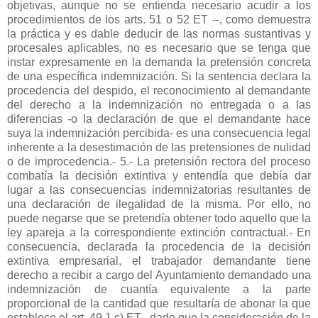
objetivas, aunque no se entienda necesario acudir a los
procedimientos de los arts. 51 o 52 ET --, como demuestra
la práctica y es dable deducir de las normas sustantivas y
procesales aplicables, no es necesario que se tenga que
instar expresamente en la demanda la pretensión concreta
de una específica indemnización. Si la sentencia declara la
procedencia del despido, el reconocimiento al demandante
del derecho a la indemnización no entregada o a las
diferencias -o la declaración de que el demandante hace
suya la indemnización percibida- es una consecuencia legal
inherente a la desestimación de las pretensiones de nulidad
o de improcedencia.- 5.- La pretensión rectora del proceso
combatía la decisión extintiva y entendía que debía dar
lugar a las consecuencias indemnizatorias resultantes de
una declaración de ilegalidad de la misma. Por ello, no
puede negarse que se pretendía obtener todo aquello que la
ley apareja a la correspondiente extinción contractual.- En
consecuencia, declarada la procedencia de la decisión
extintiva empresarial, el trabajador demandante tiene
derecho a recibir a cargo del Ayuntamiento demandado una
indemnización de cuantía equivalente a la parte
proporcional de la cantidad que resultaría de abonar la que
establece el art. 49.1 c) ET , dado que la consideración de la