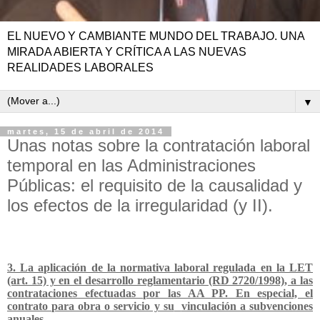
EL NUEVO Y CAMBIANTE MUNDO DEL TRABAJO. UNA
MIRADA ABIERTA Y CRÍTICA A LAS NUEVAS
REALIDADES LABORALES
▼
martes, 15 de abril de 2014
Unas notas sobre la contratación laboral
temporal en las Administraciones
Públicas: el requisito de la causalidad y
los efectos de la irregularidad (y II).
3. La aplicación de la normativa laboral regulada en la LET
(art. 15) y en el desarrollo reglamentario (RD 2720/1998), a las
contrataciones efectuadas por las AA PP. En especial, el
contrato para obra o servicio y su
vinculación a subvenciones
anuales.