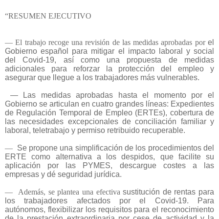
“RESUMEN EJECUTIVO
— El trabajo recoge una revisión de las medidas aprobadas por
el
Gobierno español para mitigar el impacto laboral y social
del
Covid-19, así como una propuesta de
medidas
adicionales para
reforzar la protección del empleo
y
asegurar que llegue a los
trabajadores más vulnerables.
— Las medidas aprobadas hasta el momento por el
Gobierno se
articulan en
cuatro grandes líneas:
Expedientes
de Regulación
Temporal de Empleo (ERTEs), cobertura de
las necesidades
excepcionales de conciliación familiar y
laboral, teletrabajo y
permiso retribuido recuperable.
—
Se propone una
simplificación de los procedimientos del
ERTE
como alternativa a los despidos, que facilite su
aplicación por las
PYMES, descargue costes a las
empresas y dé seguridad jurídica.
—
Además, se plantea una efectiva
sustitución de rentas para
los trabajadores afectados por el Covid-19.
Para
autónomos,
flexibilizar los requisitos para el reconocimiento
de la prestación
extraordinaria por cese de actividad y la