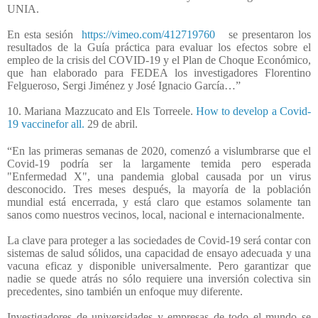
UNIA.
En esta sesión
https://vimeo.com/412719760
se presentaron los
resultados de la Guía práctica para evaluar los efectos sobre el
empleo de la crisis del COVID-19 y el Plan de Choque Económico,
que han elaborado para FEDEA los investigadores Florentino
Felgueroso, Sergi Jiménez y José Ignacio García…”
10. Mariana Mazzucato and Els Torreele.
How to develop a Covid-
19 vaccinefor all.
29 de abril.
“En las primeras semanas de 2020, comenzó a vislumbrarse que el
Covid-19 podría ser la largamente temida pero esperada
"Enfermedad X", una pandemia global causada por un virus
desconocido. Tres meses después, la mayoría de la población
mundial está encerrada, y está claro que estamos solamente tan
sanos como nuestros vecinos, local, nacional e internacionalmente.
La clave para proteger a las sociedades de Covid-19 será contar con
sistemas de salud sólidos, una capacidad de ensayo adecuada y una
vacuna eficaz y disponible universalmente. Pero garantizar que
nadie se quede atrás no sólo requiere una inversión colectiva sin
precedentes, sino también un enfoque muy diferente.
Investigadores de universidades y empresas de todo el mundo se