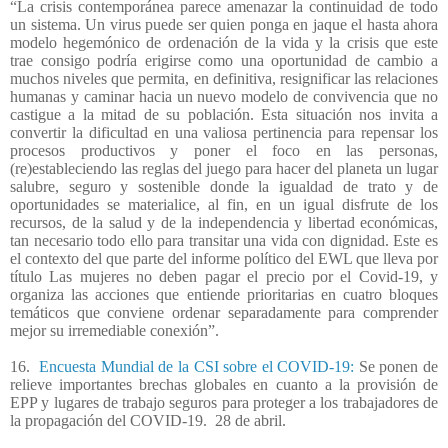
“La crisis contemporánea parece amenazar la continuidad de todo
un sistema. Un virus puede ser quien ponga en jaque el hasta ahora
modelo hegemónico de ordenación de la vida y la crisis que este
trae consigo podría erigirse como una oportunidad de cambio a
muchos niveles que permita, en definitiva, resignificar las relaciones
humanas y caminar hacia un nuevo modelo de convivencia que no
castigue a la mitad de su población. Esta situación nos invita a
convertir la dificultad en una valiosa pertinencia para repensar los
procesos productivos y poner el foco en las personas,
(re)estableciendo las reglas del juego para hacer del planeta un lugar
salubre, seguro y sostenible donde la igualdad de trato y de
oportunidades se materialice, al fin, en un igual disfrute de los
recursos, de la salud y de la independencia y libertad económicas,
tan necesario todo ello para transitar una vida con dignidad. Este es
el contexto del que parte del informe político del EWL que lleva por
título Las mujeres no deben pagar el precio por el Covid-19, y
organiza las acciones que entiende prioritarias en cuatro bloques
temáticos que conviene ordenar separadamente para comprender
mejor su irremediable conexión”.
16.
Encuesta Mundial de la CSI sobre el COVID-19:
Se ponen de
relieve importantes brechas globales en cuanto a la provisión de
EPP y lugares de trabajo seguros para proteger a los trabajadores de
la propagación del COVID-19.
28 de abril.