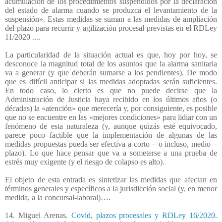
acumulación de los procedimientos suspendidos por la declaración
del estado de alarma cuando se produzca el levantamiento de la
suspensión». Estas medidas se suman a las medidas de ampliación
del plazo para recurrir y agilización procesal previstas en el RDLey
11/2020 ...
.
La particularidad de la situación actual es que, hoy por hoy, se
desconoce la magnitud total de los asuntos que la alarma sanitaria
va a generar (y que deberán sumarse a los pendientes). De modo
que es difícil anticipar si las medidas adoptadas serán suficientes.
En todo caso, lo cierto es que no puede decirse que la
Administración de Justicia haya recibido en los últimos años (o
décadas) la «atención» que merecería y, por consiguiente, es posible
que no se encuentre en las «mejores condiciones» para lidiar con un
fenómeno de esta naturaleza (y, aunque quizás esté equivocado,
parece poco factible que la implementación de algunas de las
medidas propuestas pueda ser efectiva a corto – o incluso, medio –
plazo). Lo que hace pensar que va a someterse a una prueba de
estrés muy exigente (y el riesgo de colapso es alto).
El objeto de esta entrada es sintetizar las medidas que afectan en
términos generales y específicos a la jurisdicción social (y, en menor
medida, a la concursal-laboral)….
14. Miguel Arenas.
Covid, plazos procesales y RDLey 16/2020.