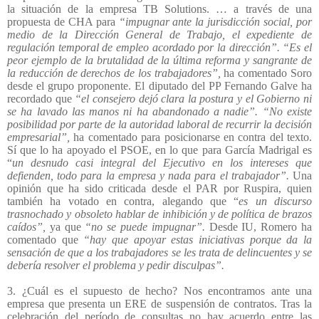
la situación de la empresa TB Solutions. … a través de una
propuesta de CHA para
“impugnar ante la jurisdicción social, por
medio de la Dirección General de Trabajo, el expediente de
regulación temporal de empleo acordado por la dirección”. “Es el
peor ejemplo de la brutalidad de la última reforma y sangrante de
la reducción de derechos de los trabajadores”,
ha comentado Soro
desde el grupo proponente. El diputado del PP Fernando Galve ha
recordado que
“el consejero dejó clara la postura y el Gobierno ni
se ha lavado las manos ni ha abandonado a nadie”. “No existe
posibilidad por parte de la autoridad laboral de recurrir la decisión
empresarial”,
ha comentado para posicionarse en contra del texto.
Sí que lo ha apoyado el PSOE, en lo que para García Madrigal es
“
un desnudo casi integral del Ejecutivo en los intereses que
defienden, todo para la empresa y nada para el trabajador”.
Una
opinión que ha sido criticada desde el PAR por Ruspira, quien
también ha votado en contra, alegando que “
es un discurso
trasnochado y obsoleto hablar de inhibición y de política de brazos
caídos”,
ya que
“no se puede impugnar”.
Desde IU, Romero ha
comentado que
“hay que apoyar estas iniciativas porque da la
sensación de que a los trabajadores se les trata de delincuentes y se
debería resolver el problema y pedir disculpas”.
3. ¿Cuál es el supuesto de hecho? Nos encontramos ante una
e
mpresa que presenta un ERE de suspensión de contratos. Tras la
celebración del período de consultas no hay acuerdo entre las