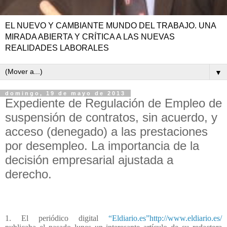
EL NUEVO Y CAMBIANTE MUNDO DEL TRABAJO. UNA
MIRADA ABIERTA Y CRÍTICA A LAS NUEVAS
REALIDADES LABORALES
▼
domingo, 19 de mayo de 2013
Expediente de Regulación de Empleo de
suspensión de contratos, sin acuerdo, y
acceso (denegado) a las prestaciones
por desempleo. La importancia de la
decisión empresarial ajustada a
derecho.
1. El periódico digital
“Eldiario.es”
http://www.eldiario.es/