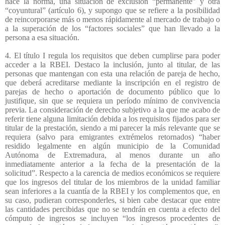
hace la norma, una situación de exclusión “permanente” y otra
“coyuntural” (artículo 6), y supongo que se refiere a la posibilidad
de reincorporarse más o menos rápidamente al mercado de trabajo o
a la superación de los “factores sociales” que han llevado a la
persona a esa situación.
4. El título I regula los requisitos que deben cumplirse para poder
acceder a la RBEI. Destaco la inclusión, junto al titular, de las
personas que mantengan con esta una relación de pareja de hecho,
que deberá acreditarse mediante la inscripción en el registro de
parejas de hecho o aportación de documento público que lo
justifique, sin que se requiera un período mínimo de convivencia
previa. La consideración de derecho subjetivo a la que me acabo de
referir tiene alguna limitación debida a los requisitos fijados para ser
titular de la prestación, siendo a mi parecer la más relevante que se
requiera (salvo para emigrantes extrémelos retornados) “haber
residido legalmente en algún municipio de la Comunidad
Autónoma de Extremadura, al menos durante un año
inmediatamente anterior a la fecha de la presentación de la
solicitud”. Respecto a la carencia de medios económicos se requiere
que los ingresos del titular de los miembros de la unidad familiar
sean inferiores a la cuantía de la RBEI y los complementos que, en
su caso, pudieran corresponderles, si bien cabe destacar que entre
las cantidades percibidas que no se tendrán en cuenta a efecto del
cómputo de ingresos se incluyen “los ingresos procedentes de