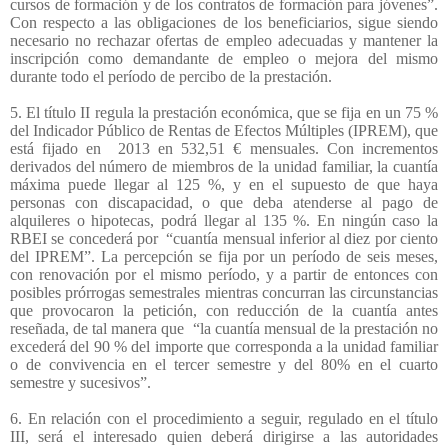
cursos de formación y de los contratos de formación para jóvenes”.
Con respecto a las obligaciones de los beneficiarios, sigue siendo
necesario no rechazar ofertas de empleo adecuadas y mantener la
inscripción como demandante de empleo o mejora del mismo
durante todo el período de percibo de la prestación.
5. El título II regula la prestación económica, que se fija en un 75 %
del Indicador Público de Rentas de Efectos Múltiples (IPREM), que
está fijado en
2013 en 532,51 € mensuales. Con incrementos
derivados del número de miembros de la unidad familiar, la cuantía
máxima puede llegar al 125 %, y en el supuesto de que haya
personas con discapacidad, o que deba atenderse al pago de
alquileres o hipotecas, podrá llegar al 135 %. En ningún caso la
RBEI se concederá por
“cuantía mensual inferior al diez por ciento
del IPREM”. La percepción se fija por un período de seis meses,
con renovación por el mismo período, y a partir de entonces con
posibles prórrogas semestrales mientras concurran las circunstancias
que provocaron la petición, con reducción de la cuantía antes
reseñada, de tal manera que
“la cuantía mensual de la prestación no
excederá del 90 % del importe que corresponda a la unidad familiar
o de convivencia en el tercer semestre y del 80% en el cuarto
semestre y sucesivos”.
6. En relación con el procedimiento a seguir, regulado en el título
III, será el interesado quien deberá dirigirse a las autoridades