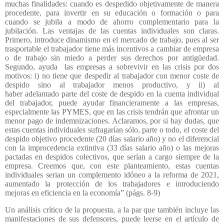
muchas finalidades: cuando
es despedido objetivamente de manera
procedente, para invertir en su educación o formación o para
cuando se jubila a modo de ahorro complementario para la
jubilación. Las ventajas de las cuentas individuales son claras.
Primero, introduce dinamismo en el mercado de trabajo, pues al ser
trasportable el trabajador tiene más incentivos a cambiar de empresa
o de trabajo sin miedo a perder sus derechos por antigüedad.
Segundo, ayuda
las empresas a sobrevivir en las crisis por dos
motivos: i) no tiene que despedir al trabajador con menor coste de
despido sino al trabajador menos productivo, y ii) al
haber
adelantado parte del coste de despido en la cuenta individual
del trabajador, puede ayudar
financieramente a las empresas,
especialmente las PYMES, que en las crisis tendrán que
afrontar un
menor pago de indemnizaciones. Aclaramos, por si hay dudas, que
estas cuentas individuales sufragarían sólo, parte o todo, el coste del
despido objetivo procedente (20 días salario año) y no el diferencial
con la improcedencia extintiva (33 días salario año) o las mejoras
pactadas en despidos colectivos, que serían a cargo siempre
de la
empresa. Creemos que, con este planteamiento, estas cuentas
individuales serian un complemento idóneo a la reforma de 2021,
aumentado la protección de los trabajadores e introduciendo
mejoras en eficiencia en la economía” (págs. 8-9)
Un análisis crítico de la propuesta, a la par que también incluye las
manifestaciones de sus defensores, puede leerse en el artículo de