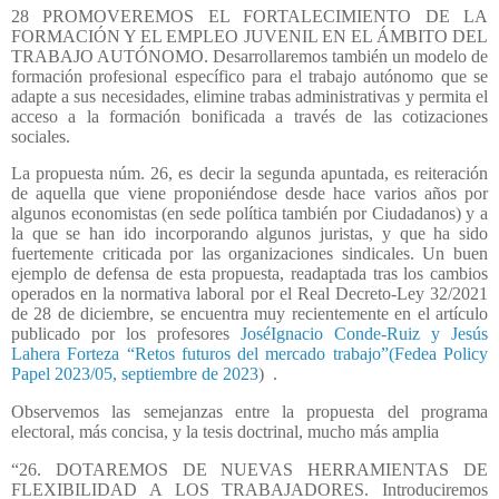
28 PROMOVEREMOS EL FORTALECIMIENTO DE LA
FORMACIÓN Y EL EMPLEO JUVENIL EN EL ÁMBITO DEL
TRABAJO AUTÓNOMO. Desarrollaremos también un modelo de
formación profesional específico para el trabajo autónomo que se
adapte a sus necesidades, elimine trabas administrativas y permita el
acceso a la formación bonificada a través de las cotizaciones
sociales.
La propuesta núm. 26, es decir la segunda apuntada, es reiteración
de aquella que viene proponiéndose desde hace varios años por
algunos economistas (en sede política también por Ciudadanos) y a
la que se han ido incorporando algunos juristas, y que ha sido
fuertemente criticada por las organizaciones sindicales. Un buen
ejemplo de defensa de esta propuesta, readaptada tras los cambios
operados en la normativa laboral por el Real Decreto-Ley 32/2021
de 28 de diciembre, se encuentra muy recientemente en el artículo
publicado por los profesores
JoséIgnacio Conde-Ruiz y Jesús
Lahera Forteza “Retos futuros del mercado trabajo”(Fedea Policy
Papel 2023/05, septiembre de 2023
)
.
Observemos las semejanzas entre la propuesta del programa
electoral, más concisa, y la tesis doctrinal, mucho más amplia
“26. DOTAREMOS DE NUEVAS HERRAMIENTAS DE
FLEXIBILIDAD A LOS TRABAJADORES. Introduciremos