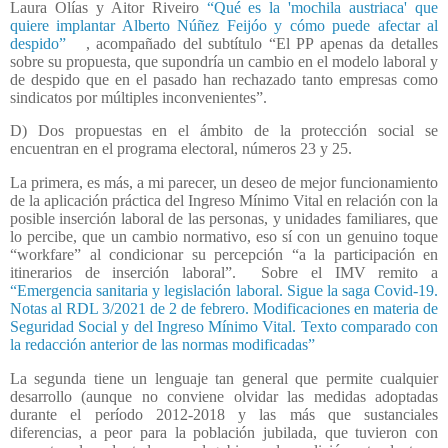
Laura Olías y Aitor Riveiro
“Qué es la 'mochila austriaca' que
quiere implantar Alberto Núñez Feijóo y cómo puede afectar al
despido”
, acompañado del subtítulo “El PP apenas da detalles
sobre su propuesta, que supondría un cambio en el modelo laboral y
de despido que en el pasado han rechazado tanto empresas como
sindicatos por múltiples inconvenientes”.
D) Dos propuestas en el ámbito de la protección social se
encuentran en el programa electoral, números 23 y 25.
La primera, es más, a mi parecer, un deseo de mejor funcionamiento
de la aplicación práctica del Ingreso Mínimo Vital en relación con la
posible inserción laboral de las personas, y unidades familiares, que
lo percibe, que un cambio normativo, eso sí con un genuino toque
“workfare” al condicionar su percepción “a la participación en
itinerarios de inserción laboral”.
Sobre el IMV remito a
“Emergencia sanitaria y legislación laboral. Sigue la saga Covid-19.
Notas al RDL 3/2021 de 2 de febrero. Modificaciones en materia de
Seguridad Social y del Ingreso Mínimo Vital. Texto comparado con
la redacción anterior de las normas modificadas”
La segunda tiene un lenguaje tan general que permite cualquier
desarrollo (aunque no conviene olvidar las medidas adoptadas
durante el período 2012-2018 y las más que sustanciales
diferencias, a peor para la población jubilada, que tuvieron con