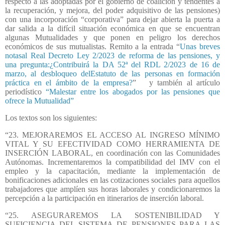
respecto a las adoptadas por el gobierno de coalición y tendentes a
la recuperación, y mejora, del poder adquisitivo de las pensiones)
con una incorporación “corporativa” para dejar abierta la puerta a
dar salida a la difícil situación económica en que se encuentran
algunas Mutualidades y que ponen en peligro los derechos
económicos de sus mutualistas. Remito a la entrada “
Unas breves
notasal Real Decreto Ley 2/2023 de reforma de las pensiones, y
una pregunta:¿Contribuirá la DA 52ª del RDL 2/2023 de 16 de
marzo, al desbloqueo delEstatuto de las personas en formación
práctica en el ámbito de la empresa?
”
y también al artículo
periodístico
“Malestar entre los abogados por las pensiones que
ofrece la Mutualidad”
Los textos son los siguientes:
“23. MEJORAREMOS EL ACCESO AL INGRESO MÍNIMO
VITAL Y SU EFECTIVIDAD COMO HERRAMIENTA DE
INSERCIÓN LABORAL, en coordinación con las Comunidades
Autónomas. Incrementaremos la compatibilidad del IMV con el
empleo y la capacitación, mediante la implementación de
bonificaciones adicionales en las cotizaciones sociales para aquellos
trabajadores que amplíen sus horas laborales y condicionaremos la
percepción a la participación en itinerarios de inserción laboral.
“25. ASEGURAREMOS LA SOSTENIBILIDAD Y
SUFICIENCIA DEL SISTEMA DE PENSIONES PARA LAS