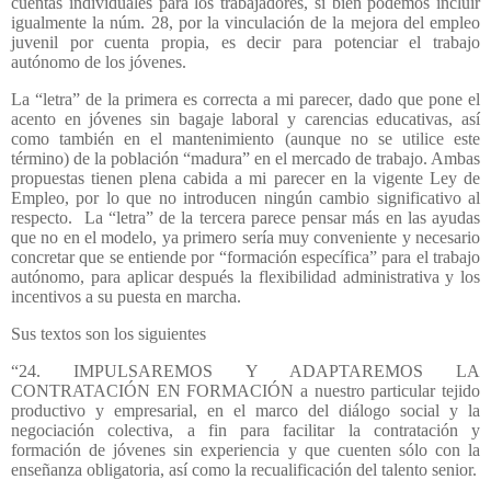
cuentas individuales para los trabajadores, si bien podemos incluir
igualmente la núm. 28, por la vinculación de la mejora del empleo
juvenil por cuenta propia, es decir para potenciar el trabajo
autónomo de los jóvenes.
La “letra” de la primera es correcta a mi parecer, dado que pone el
acento en jóvenes sin bagaje laboral y carencias educativas, así
como también en el mantenimiento (aunque no se utilice este
término) de la población “madura” en el mercado de trabajo. Ambas
propuestas tienen plena cabida a mi parecer en la vigente Ley de
Empleo, por lo que no introducen ningún cambio significativo al
respecto.
La “letra” de la tercera parece pensar más en las ayudas
que no en el modelo, ya primero sería muy conveniente y necesario
concretar que se entiende por “formación específica” para el trabajo
autónomo, para aplicar después la flexibilidad administrativa y los
incentivos a su puesta en marcha.
Sus textos son los siguientes
“24. IMPULSAREMOS Y ADAPTAREMOS LA
CONTRATACIÓN EN FORMACIÓN a nuestro particular tejido
productivo y empresarial, en el marco del diálogo social y la
negociación colectiva, a fin para facilitar la contratación y
formación de jóvenes sin experiencia y que cuenten sólo con la
enseñanza obligatoria, así como la recualificación del talento senior.