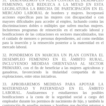
31.
DISEÑAREMOS UN PLAN CONTRA EL DESEMPLEO
FEMENINO, QUE REDUZCA A LA MITAD EN ESTA
LEGISLATURA LA BRECHA DE PARTICIPACIÓN EN EL
MERCADO LABORAL de hombres y mujeres. Incorporará
acciones específicas para las mujeres con discapacidad o con
mayores dificultades para acceder al empleo, luchando contra las
discriminaciones dobles o múltiples que sufren muchas mujeres.
Incluiremos programas de reinserción en el mercado laboral y
bonificaciones de las cotizaciones en sectores masculinizados, tras
el cuidado de menores o personas dependientes, así como medidas
para la inserción y la reinserción posterior a la maternidad en el
mercado laboral.
32. PONDREMOS EN MARCHA UN PLAN CONTRA EL
DESEMPLEO FEMENINO EN EL ÁMBITO RURAL,
INCLUYENDO MEDIDAS ORIENTADAS AL SECTOR
PRIMARIO, con el fin de beneficiar a las mujeres agricultoras y
ganaderas, favoreciendo la titularidad compartida de las
explotaciones, entre otras iniciativas.
33. APROBAREMOS MEDIDAS PARA APOYAR LA
MATERNIDAD Y PATERNIDAD EN EL ÁMBITO
LABORAL. Analizaremos y estudiaremos las posibles
bonificaciones a la cuota de la seguridad social a cargo del
empleador durante los permisos de nacimiento de hijo, y también la
contratación de aquellas mujeres y hombres que decidan retornar a