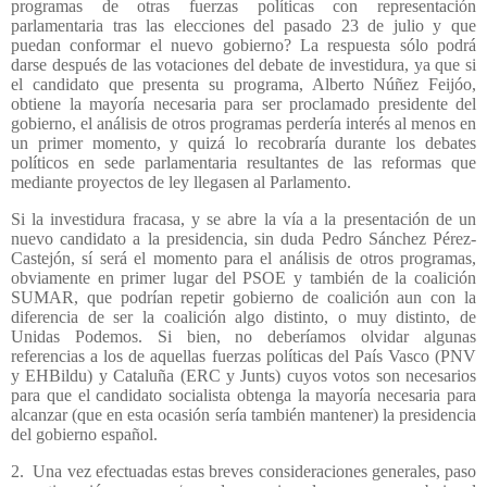
programas de otras fuerzas políticas con representación
parlamentaria tras las elecciones del pasado 23 de julio y que
puedan conformar el nuevo gobierno? La respuesta sólo podrá
darse después de las votaciones del debate de investidura, ya que si
el candidato que presenta su programa, Alberto Núñez Feijóo,
obtiene la mayoría necesaria para ser proclamado presidente del
gobierno, el análisis de otros programas perdería interés al menos en
un primer momento, y quizá lo recobraría durante los debates
políticos en sede parlamentaria resultantes de las reformas que
mediante proyectos de ley llegasen al Parlamento.
Si la investidura fracasa, y se abre la vía a la presentación de un
nuevo candidato a la presidencia, sin duda Pedro Sánchez Pérez-
Castejón, sí será el momento para el análisis de otros programas,
obviamente en primer lugar del PSOE y también de la coalición
SUMAR, que podrían repetir gobierno de coalición aun con la
diferencia de ser la coalición algo distinto, o muy distinto, de
Unidas Podemos. Si bien, no deberíamos olvidar algunas
referencias a los de aquellas fuerzas políticas del País Vasco (PNV
y EHBildu) y Cataluña (ERC y Junts) cuyos votos son necesarios
para que el candidato socialista obtenga la mayoría necesaria para
alcanzar (que en esta ocasión sería también mantener) la presidencia
del gobierno español.
2.
Una vez efectuadas estas breves consideraciones generales, paso