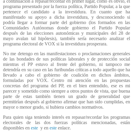
a continuación a repasar/recordar en primer lugar, como es obvio, el
programa presentado por la fuerza política, Partido Popular, a la que
pertenece el candidato a la investidura. En cuanto que ha
manifestado su apoyo a dicha investidura, y desconociendo si
podría llegar a formar parte del gobierno (los formados en las
Comunidades Autónomas donde gobierno el Partido Popular
después de las elecciones autonómicas y municipales del 28 de
mayo avalan tal hipótesis), también sería necesario analizar el
programa electoral de VOX si la investidura prosperara.
No me detengo en las manifestaciones o proclamaciones generales
de las bondades de sus políticas laborales y de protección social
mientras el PP estuvo al frente del gobierno, ni tampoco me
detendría en su caso en las furibundas críticas a todo aquello que ha
llevado a cabo el gobierno de coalición en dichos ámbitos,
formuladas por VOX. Centro mi atención en las propuestas
concretas del programa del PP, en el bien entendido, ese es mi
parecer y sometido como siempre a otros puntos de vista, que buena
parte de estas también tienen un grado de generalidad que
permitirían después al gobierno afirmar que han sido cumplidas, en
mayor o menor grado, si hubiera cambios normativos.
Para quien siga teniendo interés en repasar/recordar los programas
electorales de las dos fuerzas políticas mencionadas, están
disponibles en
este
y en
este
enlace.