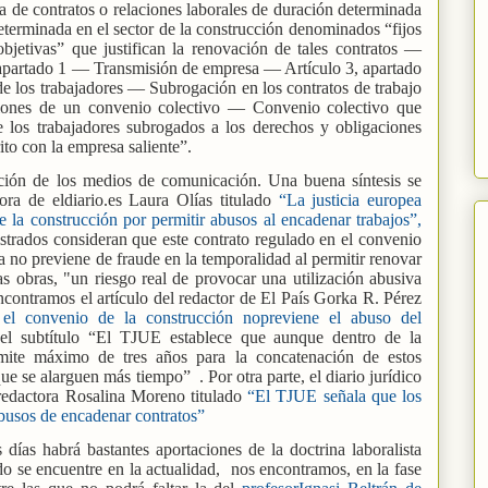
va de contratos o relaciones laborales de duración determinada
terminada en el sector de la construcción denominados “fijos
etivas” que justifican la renovación de tales contratos —
apartado 1 — Transmisión de empresa — Artículo 3, apartado
 los trabajadores — Subrogación en los contratos de trabajo
aciones de un convenio colectivo — Convenio colectivo que
e los trabajadores subrogados a los derechos y obligaciones
ito con la empresa saliente”.
ción de los medios de comunicación. Una buena síntesis se
tora de eldiario.es Laura Olías titulado
“La justicia europea
de la construcción por permitir abusos al encadenar trabajos”,
trados consideran que este contrato regulado en el convenio
a no previene de fraude en la temporalidad al permitir renovar
s obras, "un riesgo real de provocar una utilización abusiva
ncontramos el artículo del redactor de El País Gorka R. Pérez
 el convenio de la construcción nopreviene el abuso del
el subtítulo “El TJUE establece que aunque dentro de la
ímite máximo de tres años para la concatenación de estos
ue se alarguen más tiempo” . Por otra parte, el diario jurídico
 redactora Rosalina Moreno titulado
“El TJUE señala que los
 abusos de encadenar contratos”
días habrá bastantes aportaciones de la doctrina laboralista
o se encuentre en la actualidad,
nos encontramos, en la fase