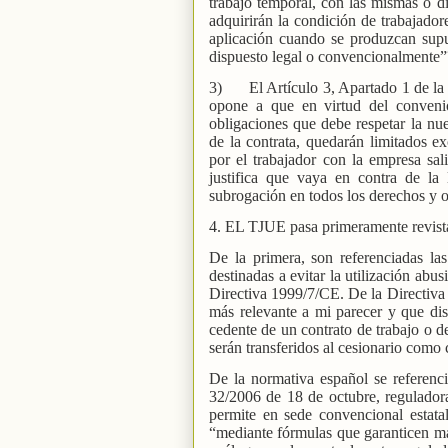
trabajo temporal, con las mismas o d
adquirirán la condición de trabajadore
aplicación cuando se produzcan supu
dispuesto legal o convencionalmente”
3)
El Artículo 3, Apartado 1 de la
opone a que en virtud del convenio
obligaciones que debe respetar la nue
de la contrata, quedarán limitados ex
por el trabajador con la empresa sal
justifica que vaya en contra de la 
subrogación en todos los derechos y ob
4. EL TJUE pasa primeramente revista 
De la primera, son referenciadas la
destinadas a evitar la utilización abu
Directiva 1999/7/CE. De la Directiva 20
más relevante a mi parecer y que di
cedente de un contrato de trabajo o de
serán transferidos al cesionario como 
De la normativa español se referenci
32/2006 de 18 de octubre, reguladora
permite en sede convencional estata
“mediante fórmulas que garanticen may