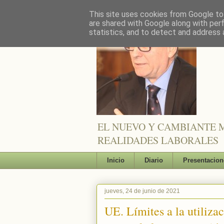
This site uses cookies from Google to 
are shared with Google along with per
statistics, and to detect and address 
EL NUEVO Y CAMBIANTE M
REALIDADES LABORALES
Inicio
Diario
Presentacion
jueves, 24 de junio de 2021
UE. Límites a la utilizac