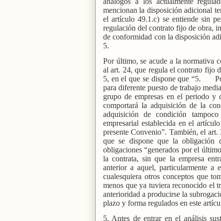
análogos a los actualmente regula
mencionan la disposición adicional te
el artículo 49.1.c) se entiende sin p
regulación del contrato fijo de obra, 
de conformidad con la disposición adic
5.
Por último, se acude a la normativa c
al art. 24, que regula el contrato fijo
5, en el que se dispone que “5.
P
para diferente puesto de trabajo medi
grupo de empresas en el periodo y du
comportará la adquisición de la con
adquisición de condición tampoco
empresarial establecida en el artícul
presente Convenio”. También, el art. 2
que se dispone que la obligación 
obligaciones “generados por el último 
la contrata, sin que la empresa ent
anterior a aquel, particularmente a
cualesquiera otros conceptos que tom
menos que ya tuviera reconocido el tr
anterioridad a producirse la subrogac
plazo y forma regulados en este artícu
5. Antes de entrar en el análisis sus