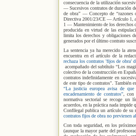
consecuencia de la utilización sucesi
— Sucesivos contratos de duración de
de obra” — Concepto de “razones obj
Directiva 2001/23/CE — Artículo 1, 
1 — Mantenimiento de los derechos de
producida en virtud de las estipul
limita los derechos y obligaciones d
generados por el último contrato suscr
La sentencia ya ha merecido la aten
encuentra en el artículo de la redac
rechaza los contratos 'fijos de obra' 
acompañado del subtítulo “Los magis
colectivo de la construcción en Españ
contratos indefinidamente en sucesiva
de este tipo de contratos". También e
“La justicia europea avisa de que
encadenamiento de contratos”
, con 
normativa sectorial se recoge un l
acuerdos, en la práctica nada impide q
Confilegal publica un artículo de su
contratos fijos de obra no previenen
Con toda seguridad, en los próximos 
(aunque la mayor parte del profesorad