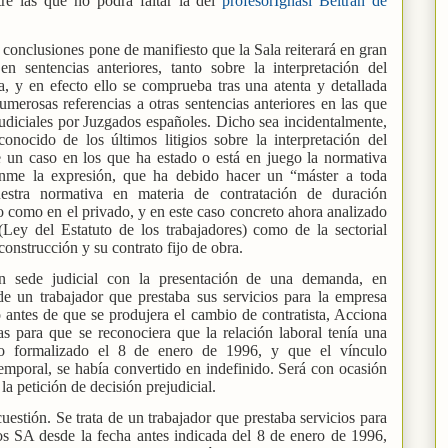
re las que no podrá faltar la del
profesorIgnasi Beltrán de
n conclusiones pone de manifiesto que la Sala reiterará en gran
n sentencias anteriores, tanto sobre la interpretación del
 y en efecto ello se comprueba tras una atenta y detallada
merosas referencias a otras sentencias anteriores en las que
udiciales por Juzgados españoles. Dicho sea incidentalmente,
onocido de los últimos litigios sobre la interpretación del
n caso en los que ha estado o está en juego la normativa
anme la expresión, que ha debido hacer un “máster a toda
estra normativa en materia de contratación de duración
co como en el privado, y en este caso concreto ahora analizado
(Ley del Estatuto de los trabajadores) como de la sectorial
construcción y su contrato fijo de obra.
 en sede judicial con la presentación de una demanda, en
de un trabajador que prestaba sus servicios para la empresa
antes de que se produjera el cambio de contratista, Acciona
para que se reconociera que la relación laboral tenía una
to formalizado el 8 de enero de 1996, y que el vínculo
 temporal, se había convertido en indefinido. Será con ocasión
a petición de decisión prejudicial.
estión. Se trata de un trabajador que prestaba servicios para
os SA desde la fecha antes indicada del 8 de enero de 1996,