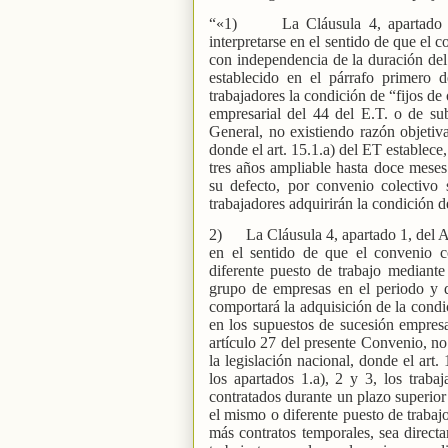
“«1)
La Cláusula 4, apartado
interpretarse en el sentido de que el 
con independencia de la duración del 
establecido en el párrafo primero d
trabajadores la condición de “fijos de
empresarial del 44 del E.T. o de su
General, no existiendo razón objetiva
donde el art. 15.1.a) del ET establece
tres años ampliable hasta doce meses 
su defecto, por convenio colectivo s
trabajadores adquirirán la condición d
2)
La Cláusula 4, apartado 1, del 
en el sentido de que el convenio co
diferente puesto de trabajo mediant
grupo de empresas en el periodo y du
comportará la adquisición de la condi
en los supuestos de sucesión empresar
artículo 27 del presente Convenio, no
la legislación nacional, donde el art.
los apartados 1.a), 2 y 3, los trab
contratados durante un plazo superior
el mismo o diferente puesto de traba
más contratos temporales, sea direct