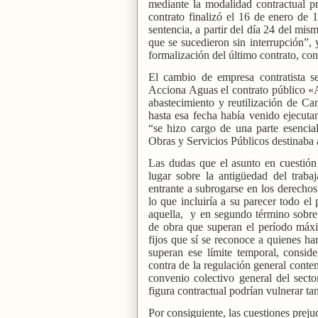
mediante la modalidad contractual pr
contrato finalizó el 16 de enero de
sentencia, a partir del día 24 del mis
que se sucedieron sin interrupción”, 
formalización del último contrato, con
El cambio de empresa contratista s
Acciona Aguas el contrato público «A
abastecimiento y reutilización de Ca
hasta esa fecha había venido ejecu
“se hizo cargo de una parte esencia
Obras y Servicios Públicos destinaba 
Las dudas que el asunto en cuestión 
lugar sobre la antigüedad del traba
entrante a subrogarse en los derechos
lo que incluiría a su parecer todo el 
aquella,
y en segundo término sobre 
de obra que superan el período máxi
fijos que sí se reconoce a quienes ha
superan ese límite temporal, consid
contra de la regulación general conte
convenio colectivo general del sect
figura contractual podrían vulnerar ta
Por consiguiente, las cuestiones prejud