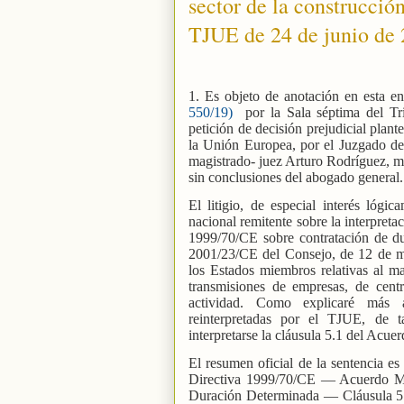
sector de la construcció
TJUE de 24 de junio de 
1. Es objeto de anotación en esta en
550/19)
por la Sala séptima del Tri
petición de decisión prejudicial plan
la Unión Europea, por el Juzgado de
magistrado- juez Arturo Rodríguez, 
sin conclusiones del abogado general
El litigio, de especial interés lógi
nacional remitente sobre la interpreta
1999/70/CE sobre contratación de dur
2001/23/CE del Consejo, de 12 de ma
los Estados miembros relativas al m
transmisiones de empresas, de cent
actividad. Como explicaré más ad
reinterpretadas por el TJUE, de 
interpretarse la cláusula 5.1 del Acue
El resumen oficial de la sentencia es
Directiva 1999/70/CE — Acuerdo M
Duración Determinada — Cláusula 5 