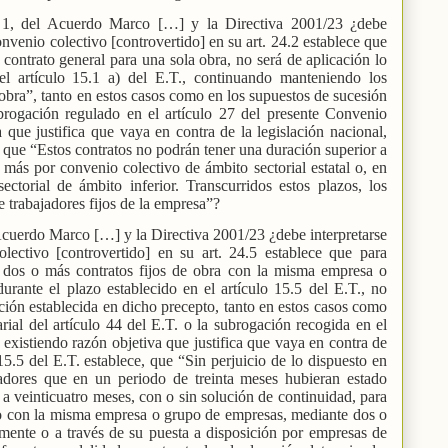
 1, del Acuerdo Marco […] y la Directiva 2001/23 ¿debe
convenio colectivo [controvertido] en su art. 24.2 establece que
contrato general para una sola obra, no será de aplicación lo
el artículo 15.1 a) del E.T., continuando manteniendo los
 obra”, tanto en estos casos como en los supuestos de sucesión
brogación regulado en el artículo 27 del presente Convenio
 que justifica que vaya en contra de la legislación nacional,
, que “Estos contratos no podrán tener una duración superior a
más por convenio colectivo de ámbito sectorial estatal o, en
ectorial de ámbito inferior. Transcurridos estos plazos, los
e trabajadores fijos de la empresa”?
Acuerdo Marco […] y la Directiva 2001/23 ¿debe interpretarse
lectivo [controvertido] en su art. 24.5 establece que para
e dos o más contratos fijos de obra con la misma empresa o
rante el plazo establecido en el artículo 15.5 del E.T., no
ción establecida en dicho precepto, tanto en estos casos como
ial del artículo 44 del E.T. o la subrogación recogida en el
 existiendo razón objetiva que justifica que vaya en contra de
 15.5 del E.T. establece, que “Sin perjuicio de lo dispuesto en
ajadores que en un periodo de treinta meses hubieran estado
 a veinticuatro meses, con o sin solución de continuidad, para
jo con la misma empresa o grupo de empresas, mediante dos o
amente o a través de su puesta a disposición por empresas de