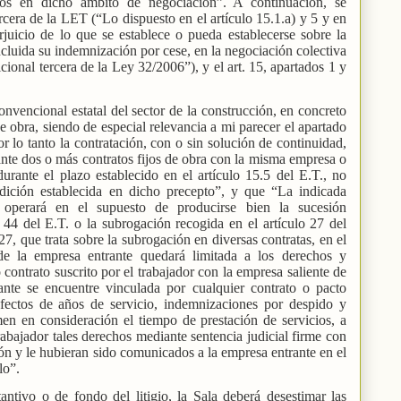
dos en dicho ámbito de negociación”. A continuación, se
rcera de la LET (“Lo dispuesto en el artículo 15.1.a) y 5 y en
erjuicio de lo que se establece o pueda establecerse sobre la
incluida su indemnización por cese, en la negociación colectiva
ional tercera de la Ley 32/2006”), y el art. 15, apartados 1 y
onvencional estatal del sector de la construcción, en concreto
 de obra, siendo de especial relevancia a mi parecer el apartado
or lo tanto la contratación, con o sin solución de continuidad,
ante dos o más contratos fijos de obra con la misma empresa o
rante el plazo establecido en el artículo 15.5 del E.T., no
dición establecida en dicho precepto”, y que “La indicada
 operará en el supuesto de producirse bien la sucesión
o 44 del E.T. o la subrogación recogida en el artículo 27 del
7, que trata sobre la subrogación en diversas contratas, en el
de la empresa entrante quedará limitada a los derechos y
contrato suscrito por el trabajador con la empresa saliente de
rante se encuentre vinculada por cualquier contrato o pacto
 efectos de años de servicio, indemnizaciones por despido y
en en consideración el tiempo de prestación de servicios, a
abajador tales derechos mediante sentencia judicial firme con
ión y le hubieran sido comunicados a la empresa entrante en el
lo”.
tantivo o de fondo del litigio, la Sala deberá desestimar las