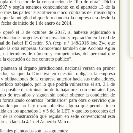
opia del sector de la construcción de “fijo de obra”. Dicho
 1997 y según tenemos conocimiento en el apartado 13 de la
mo mes las partes “suscribieron cinco contratos del mismo tipo
y que la antigüedad que le reconocía la empresa era desde la
 fecha de inicio de 1 de enero de 2014.
e operó el 3 de octubre de 2017, al haberse adjudicado a
ctuaciones urgentes de renovación y reparación en la red de
nal de Isabel II Gestión SA (exp. n.º 148/2016 lote 2)», que
tando la otra empresa. Conocemos también que Acciona Agua
l, en términos de número y competencias, del personal que
a la ejecución de ese contrato público”.
plantean al órgano jurisdiccional nacional versan en primer
jador, ya que la Directiva en cuestión obliga a la empresa
 y obligaciones de la empresa anterior hacia sus trabajadores,
período trabajado, por lo que podría vulnerarse el art. 3.1 de
la posible discriminación de trabajadores con contratos fijos
mo de tres años y siguen sin poder obtener la condición de
n formalizado contratos “ordinarios” para obra o servicio que
erando que no hay razón objetiva alguna que permita ir en
nida en los apartados 1 y 5 del la LET y que los preceptos del
or de la construcción que regulan en sede convencional esta
nto la cláusula 4.1 del Acuerdo Marco.
iciales planteadas son las siguientes: