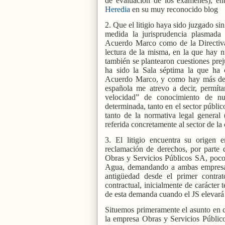
de evaluación de los exámenes), ent
Heredia
en su muy reconocido blog
2. Que el litigio haya sido juzgado si
medida la jurisprudencia plasmada e
Acuerdo Marco como de la Directiva,
lectura de la misma, en la que hay nu
también se plantearon cuestiones prej
ha sido la Sala séptima la que ha c
Acuerdo Marco, y como hay más de u
española me atrevo a decir, permít
velocidad” de conocimiento de nu
determinada, tanto en el sector públi
tanto de la normativa legal general 
referida concretamente al sector de la 
3. El litigio encuentra su origen
reclamación de derechos, por parte 
Obras y Servicios Públicos SA, poco 
Agua, demandando a ambas empresas 
antigüedad desde el primer contra
contractual, inicialmente de carácter
de esta demanda cuando el JS elevará l
Situemos primeramente el asunto en cu
la empresa Obras y Servicios Públic