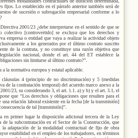
iferentes modalidades contractuales de duración determinada,
s fijos. Lo establecido en el párrafo anterior también será de
estos de sucesión o subrogación empresarial conforme a lo
?
 Directiva 2001/23 ¿debe interpretarse en el sentido de que se
 colectivo [controvertido] se excluya que los derechos y
va empresa o entidad que vaya a realizar la actividad objeto
clusivamente a los generados por el último contrato suscrito
iente de la contrata, y no constituye una razón objetiva que
legislación nacional, donde el art. 44 del ET establece la
ligaciones sin limitarse al último contrato?”.
a la normativa europea y estatal aplicable.
s cláusulas 4 (principio de no discriminación) y 5 (medidas
siva de la contratación temporal) del acuerdo marco anexo a la
01/23, su considerando 3, el art. 1.1. a) y b) y el art. 3.1, el
spone que “Los derechos y obligaciones que resulten para el
 una relación laboral existente en la fecha [de la transmisión]
consecuencia de tal [transmisión]”.
a en primer lugar la disposición adicional tercera de la Ley
 de la subcontratación en el Sector de la Construcción, que
l la adaptación de la modalidad contractual de fijo de obra
or estabilidad en el empleo de los trabajadores, en términos