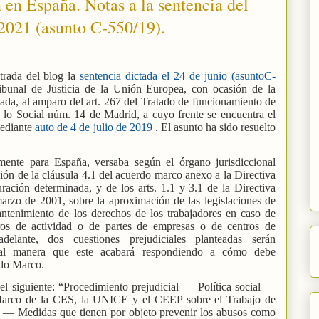
n en España. Notas a la sentencia del
2021 (asunto C-550/19).
trada del blog la
sentencia dictada el 24 de junio (asuntoC-
bunal de Justicia de la Unión Europea, con ocasión de la
teada, al amparo del art. 267 del Tratado de funcionamiento de
 lo Social núm. 14 de Madrid, a cuyo frente se encuentra el
mediante
auto de 4 de julio de 2019
. El asunto ha sido resuelto
.
camente para España, versaba según el órgano jurisdiccional
ción de la cláusula 4.1 del acuerdo marco anexo a la Directiva
ación determinada, y de los arts. 1.1 y 3.1 de la Directiva
rzo de 2001, sobre la aproximación de las legislaciones de
antenimiento de los derechos de los trabajadores en caso de
ros de actividad o de partes de empresas o de centros de
elante, dos cuestiones prejudiciales planteadas serán
tal manera que este acabará respondiendo a cómo debe
rdo Marco.
 el siguiente: “Procedimiento prejudicial — Política social —
arco de la CES, la UNICE y el CEEP sobre el Trabajo de
— Medidas que tienen por objeto prevenir los abusos como