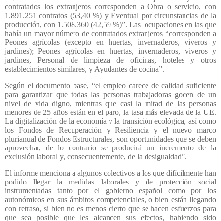
contratados los extranjeros corresponden a Obra o servicio, con
1.891.251 contratos (53,40 %) y Eventual por circunstancias de la
producción, con 1.508.360 (42,59 %)”. Las
ocupaciones en las que
había un mayor número de contratados extranjeros “corresponden a
Peones agrícolas (excepto en huertas, invernaderos, viveros y
jardines); Peones agrícolas en huertas, invernaderos, viveros y
jardines, Personal de limpieza de oficinas, hoteles y otros
establecimientos similares, y Ayudantes de cocina”.
Según el documento base, “el empleo carece de calidad suficiente
para garantizar que todas las personas trabajadoras gocen de un
nivel de vida digno, mientras que casi la mitad de las personas
menores de 25 años están en el paro, la tasa más elevada de la UE.
La digitalización de la economía y la transición ecológica, así como
los Fondos de Recuperación y Resiliencia y el nuevo marco
plurianual de Fondos Estructurales, son oportunidades que se deben
aprovechar, de lo contrario se producirá un incremento de la
exclusión laboral y, consecuentemente, de la desigualdad”.
El informe menciona a algunos colectivos a los que difícilmente han
podido llegar la medidas laborales y de protección social
instrumentadas tanto por el gobierno español como por los
autonómicos en sus ámbitos competenciales, o bien están llegando
con retraso, si bien no es menos cierto que se hacen esfuerzos para
que sea posible que les alcancen sus efectos, habiendo sido