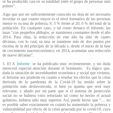
se ha producido casi en su totalidad entre el grupo de personas más
pobres”.
Algo que por ser suficientemente conocido no deja de ser necesario
recordar es que cuanto mayor es el nivel formativo de las personas
menor es su tasa de pobreza, 9, 3 % frente al 20, 6 % del total de la
población. En cualquier caso, y tal como destaca el informe, las
tasas “con pequeños altibajos, se mantienen constantes desde el año
2014. Para ellas, la reducción de este año ha sido de cuatro
décimas, con lo cual, su tasa se mantiene más de dos puntos por
encima de la del principio de la década y, desde el inicio de la fase
de crecimiento macroeconómico, en 2014, acumulan una reducción
de nueve décimas”.
5. El
X Informe
se ha publicado muy recientemente, y sin duda
merecerá especial atención durante el Seminario.
Es lógico que,
dada la situación de incertidumbre económica y social que vivimos,
el Informe sea prudente en cuanto a reseñar los efectos que la crisis
derivada de la pandemia de la Covid-19 ha tenido sobre la
población más desfavorecida, si bien ya apunta que será muy
relevante, y añado por mi parte que si el sistema de protección
social no se hubiera visto reforzado tal como he hecho el actual
gobierno, hubiera sido muy superior. Así, puede leerse que “… no
es posible saber exactamente en cuánto ha aumentado la pobreza y
vulnerabilidad por efecto de la crisis generada por la covid-19, cuya