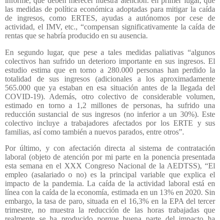
informe, que deben merecer nuestra atención: en primer lugar, que
las medidas de política económica adoptadas para mitigar la caída
de ingresos, como ERTES, ayudas a autónomos por cese de
actividad, el IMV, etc., “compensan significativamente la caída de
rentas que se habría producido en su ausencia.
En segundo lugar, que pese a tales medidas paliativas “algunos
colectivos han sufrido un deterioro importante en sus ingresos. El
estudio estima que en torno a 280.000 personas han perdido la
totalidad de sus ingresos (adicionales a los aproximadamente
565.000 que ya estaban en esa situación antes de la llegada del
COVID-19). Además, otro colectivo de considerable volumen,
estimado en torno a 1,2 millones de personas, ha sufrido una
reducción sustancial de sus ingresos (no inferior a un 30%). Este
colectivo incluye a trabajadores afectados por los ERTE y sus
familias, así como también a nuevos parados, entre otros”.
Por último, y con afectación directa al sistema de contratación
laboral (objeto de atención por mi parte en la ponencia presentada
esta semana en el XXX Congreso Nacional de la AEDTSS), “El
empleo (asalariado o no) es la principal variable que explica el
impacto de la pandemia. La caída de la actividad laboral está en
línea con la caída de la economía, estimada en un 13% en 2020. Sin
embargo, la tasa de paro, situada en el 16,3% en la EPA del tercer
trimestre, no muestra la reducción de las horas trabajadas que
realmente se ha producido porque buena parte del impacto ha