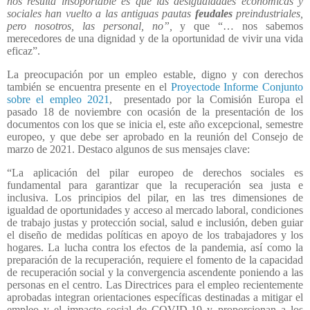
nos resulta insoportable es que las desigualdades económicas y
sociales han vuelto a las antiguas pautas
feudales
preindustriales,
pero nosotros, las personal, no”,
y que “… nos sabemos
merecedores de una dignidad y de la oportunidad de vivir una vida
eficaz”.
La preocupación por un empleo estable, digno y con derechos
también se encuentra presente en el
Proyectode Informe Conjunto
sobre el empleo 2021
, presentado por la Comisión Europa el
pasado 18 de noviembre con ocasión de la presentación de los
documentos con los que se inicia el, este año excepcional, semestre
europeo, y que debe ser aprobado en la reunión del Consejo de
marzo de 2021. Destaco algunos de sus mensajes clave:
“La aplicación del pilar europeo de derechos sociales es
fundamental para garantizar que la recuperación sea justa e
inclusiva. Los principios del pilar, en las tres dimensiones de
igualdad de oportunidades y acceso al mercado laboral, condiciones
de trabajo justas y protección social, salud e inclusión, deben guiar
el diseño de medidas políticas en apoyo de los trabajadores y los
hogares. La lucha contra los efectos de la pandemia, así como la
preparación de la recuperación, requiere el fomento de la capacidad
de recuperación social y la convergencia ascendente poniendo a las
personas en el centro. Las Directrices para el empleo recientemente
aprobadas integran orientaciones específicas destinadas a mitigar el
empleo y el impacto social de COVID-19 y proporcionan a los