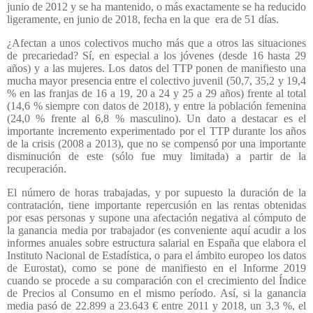
junio de 2012 y se ha mantenido, o más exactamente se ha reducido
ligeramente, en junio de 2018, fecha en la que
era de 51 días.
¿Afectan a unos colectivos mucho más que a otros las situaciones
de precariedad? Sí, en especial a los jóvenes (desde 16 hasta 29
años) y a las mujeres. Los datos del TTP ponen de manifiesto una
mucha mayor presencia entre el colectivo juvenil (50,7, 35,2 y 19,4
% en las franjas de 16 a 19, 20 a 24 y 25 a 29 años) frente al total
(14,6 % siempre con datos de 2018), y entre la población femenina
(24,0 % frente al 6,8 % masculino). Un dato a destacar es el
importante incremento experimentado por el TTP durante los años
de la crisis (2008 a 2013), que no se compensó por una importante
disminución de este (sólo fue muy limitada) a partir de la
recuperación.
El número de horas trabajadas, y por supuesto la duración de la
contratación, tiene importante repercusión en las rentas obtenidas
por esas personas y supone una afectación negativa al cómputo de
la ganancia media por trabajador (es conveniente aquí acudir a los
informes anuales sobre estructura salarial en España que elabora el
Instituto Nacional de Estadística, o para el ámbito europeo los datos
de Eurostat), como se pone de manifiesto en el Informe 2019
cuando se procede a su comparación con el crecimiento del Índice
de Precios al Consumo en el mismo período. Así, si la ganancia
media pasó de 22.899 a 23.643 € entre 2011 y 2018, un 3,3 %, el