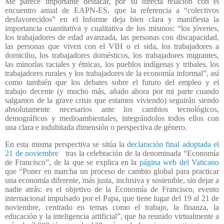
Me parece importante destacar, por su directa relación con el
encuentro anual de EAPN-ES, que la referencia a “colectivos
desfavorecidos” en el Informe deja bien clara y manifiesta la
importancia cuantitativa y cualitativa de los mismos: “los jóvenes,
los trabajadores de edad avanzada, las personas con discapacidad,
las personas que viven con el VIH o el sida, los trabajadores a
domicilio, los trabajadores domésticos, los trabajadores migrantes,
las minorías raciales y étnicas, los pueblos indígenas y tribales, los
trabajadores rurales y los trabajadores de la economía informal”, así
como también que los debates sobre el futuro del empleo y el
trabajo decente (y mucho más, añado ahora por mi parte cuando
salgamos de la grave crisis que estamos viviendo) seguirán siendo
absolutamente necesarios ante los cambios tecnológicos,
demográficos y medioambientales, integrándolos todos ellos con
una clara e indubitada dimensión o perspectiva de género.
En esta misma perspectiva se sitúa la
declaración final adoptada el
21 de noviembre
tras la celebración de la denominada “Economía
de Francisco”, de la que se explica en la
página web del Vaticano
que “Poner en marcha un proceso de cambio global para practicar
una economía diferente, más justa, inclusiva y sostenible, sin dejar a
nadie atrás: es el objetivo de la Economía de Francisco, evento
internacional impulsado por el Papa, que tiene lugar del 19 al 21 de
noviembre, centrado en temas como el trabajo, la finanza, la
educación y la inteligencia artificial”, que ha reunido virtualmente a