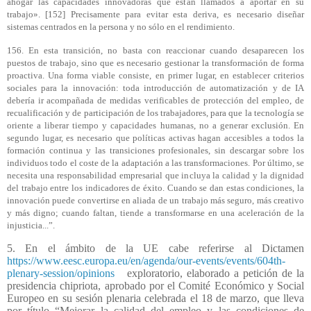
ahogar las capacidades innovadoras que están llamados a aportar en su
trabajo». [152] Precisamente para evitar esta deriva, es necesario diseñar
sistemas centrados en la persona y no sólo en el rendimiento.
156. En esta transición, no basta con reaccionar cuando desaparecen los
puestos de trabajo, sino que es necesario gestionar la transformación de forma
proactiva. Una forma viable consiste, en primer lugar, en establecer criterios
sociales para la innovación: toda introducción de automatización y de IA
debería ir acompañada de medidas verificables de protección del empleo, de
recualificación y de participación de los trabajadores, para que la tecnología se
oriente a liberar tiempo y capacidades humanas, no a generar exclusión. En
segundo lugar, es necesario que políticas activas hagan accesibles a todos la
formación continua y las transiciones profesionales, sin descargar sobre los
individuos todo el coste de la adaptación a las transformaciones. Por último, se
necesita una responsabilidad empresarial que incluya la calidad y la dignidad
del trabajo entre los indicadores de éxito. Cuando se dan estas condiciones, la
innovación puede convertirse en aliada de un trabajo más seguro, más creativo
y más digno; cuando faltan, tiende a transformarse en una aceleración de la
injusticia...”.
5. En el ámbito de la UE cabe referirse al Dictamen
https://www.eesc.europa.eu/en/agenda/our-events/events/604th-
plenary-session/opinions
exploratorio, elaborado a petición de la
presidencia chipriota, aprobado por el Comité Económico y Social
Europeo en su sesión plenaria celebrada el 18 de marzo, que lleva
por título “Mejorar la calidad del empleo y las condiciones de