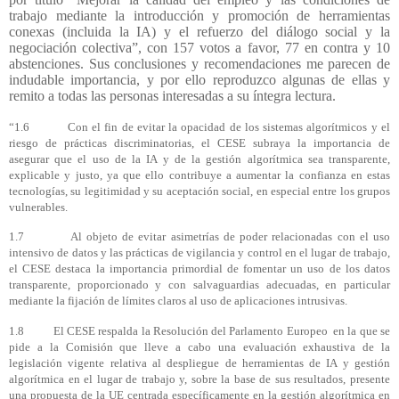
trabajo mediante la introducción y promoción de herramientas
conexas (incluida la IA) y el refuerzo del diálogo social y la
negociación colectiva”, con 157 votos a favor, 77 en contra y 10
abstenciones. Sus conclusiones y recomendaciones me parecen de
indudable importancia, y por ello reproduzco algunas de ellas y
remito a todas las personas interesadas a su íntegra lectura.
“1.6 Con el fin de evitar la opacidad de los sistemas algorítmicos y el
riesgo de prácticas discriminatorias, el CESE subraya la importancia de
asegurar que el uso de la IA y de la gestión algorítmica sea transparente,
explicable y justo, ya que ello contribuye a aumentar la confianza en estas
tecnologías, su legitimidad y su aceptación social, en especial entre los grupos
vulnerables.
1.7 Al objeto de evitar asimetrías de poder relacionadas con el uso
intensivo de datos y las prácticas de vigilancia y control en el lugar de trabajo,
el CESE destaca la importancia primordial de fomentar un uso de los datos
transparente, proporcionado y con salvaguardias adecuadas, en particular
mediante la fijación de límites claros al uso de aplicaciones intrusivas.
1.8 El CESE respalda la Resolución del Parlamento Europeo en la que se
pide a la Comisión que lleve a cabo una evaluación exhaustiva de la
legislación vigente relativa al despliegue de herramientas de IA y gestión
algorítmica en el lugar de trabajo y, sobre la base de sus resultados, presente
una propuesta de la UE centrada específicamente en la gestión algorítmica en