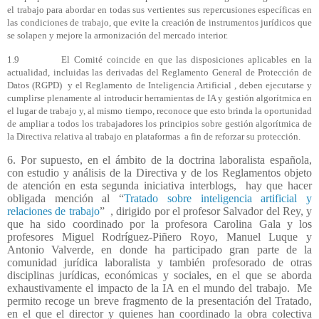
el trabajo para abordar en todas sus vertientes sus repercusiones específicas en
las condiciones de trabajo, que evite la creación de instrumentos jurídicos que
se solapen y mejore la armonización del mercado interior.
1.9 El Comité coincide en que las disposiciones aplicables en la
actualidad, incluidas las derivadas del Reglamento General de Protección de
Datos (RGPD) y el Reglamento de Inteligencia Artificial , deben ejecutarse y
cumplirse plenamente al introducir herramientas de IA y gestión algorítmica en
el lugar de trabajo y, al mismo tiempo, reconoce que esto brinda la oportunidad
de ampliar a todos los trabajadores los principios sobre gestión algorítmica de
la Directiva relativa al trabajo en plataformas a fin de reforzar su protección.
6. Por supuesto, en el ámbito de la doctrina laboralista española,
con estudio y análisis de la Directiva y de los Reglamentos objeto
de atención en esta segunda iniciativa interblogs, hay que hacer
obligada mención al “
Tratado sobre inteligencia artificial y
relaciones de trabajo
”
, dirigido por el profesor Salvador del Rey, y
que ha sido coordinado por la profesora Carolina Gala y los
profesores Miguel Rodríguez-Piñero Royo, Manuel Luque y
Antonio Valverde, en donde ha participado gran parte de la
comunidad jurídica laboralista y también profesorado de otras
disciplinas jurídicas, económicas y sociales, en el que se aborda
exhaustivamente el impacto de la IA en el mundo del trabajo. Me
permito recoge un breve fragmento de la presentación del Tratado,
en el que el director y quienes han coordinado la obra colectiva