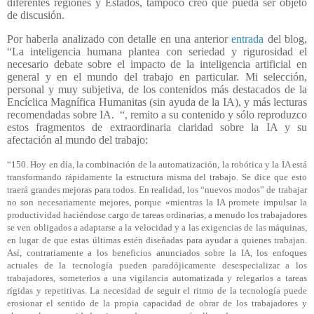
diferentes regiones y Estados, tampoco creo que pueda ser objeto
de discusión.
Por haberla analizado con detalle en una anterior
entrada
del blog,
“La inteligencia humana plantea con seriedad y rigurosidad el
necesario debate sobre el impacto de la inteligencia artificial en
general y en el mundo del trabajo en particular. Mi selección,
personal y muy subjetiva, de los contenidos más destacados de la
Encíclica Magnífica Humanitas (sin ayuda de la IA), y más lecturas
recomendadas sobre IA.
“, remito a su contenido y sólo reproduzco
estos fragmentos de extraordinaria claridad sobre la IA y su
afectación al mundo del trabajo:
“150. Hoy en día, la combinación de la automatización, la robótica y la IA está
transformando rápidamente la estructura misma del trabajo. Se dice que esto
traerá grandes mejoras para todos. En realidad, los “nuevos modos” de trabajar
no son necesariamente mejores, porque «mientras la IA promete impulsar la
productividad haciéndose cargo de tareas ordinarias, a menudo los trabajadores
se ven obligados a adaptarse a la velocidad y a las exigencias de las máquinas,
en lugar de que estas últimas estén diseñadas para ayudar a quienes trabajan.
Así, contrariamente a los beneficios anunciados sobre la IA, los enfoques
actuales de la tecnología pueden paradójicamente desespecializar a los
trabajadores, someterlos a una vigilancia automatizada y relegarlos a tareas
rígidas y repetitivas. La necesidad de seguir el ritmo de la tecnología puede
erosionar el sentido de la propia capacidad de obrar de los trabajadores y