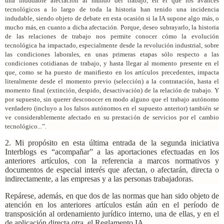
una indudable afectación al mundo del trabajo, en el que los avances
tecnológicos a lo largo de toda la historia han tenido una incidencia
indudable, siendo objeto de debate en esta ocasión si la IA supone algo más, o
mucho más, en cuanto a dicha afectación. Porque, deseo subrayarlo, la historia
de las relaciones de trabajo nos permite conocer cómo la evolución
tecnológica ha impactado, especialmente desde la revolución industrial, sobre
las condiciones laborales, en unas primeras etapas sólo respecto a las
condiciones cotidianas de trabajo, y hasta llegar al momento presente en el
que, como se ha puesto de manifiesto en los artículos precedentes, impacta
literalmente desde el momento previo (selección) a la contratación, hasta el
momento final (extinción, despido, desactivación) de la relación de trabajo. Y
por supuesto, sin querer desconocer en modo alguno que el trabajo autónomo
verdadero (incluyo a los falsos autónomos en el supuesto anterior) también se
ve considerablemente afectado en su prestación de servicios por el cambio
tecnológico...”.
2. Mi propósito en esta última entrada de la segunda iniciativa
Interblogs es “acompañar” a las aportaciones efectuadas en los
anteriores artículos, con la referencia a marcos normativos y
documentos de especial interés que afectan, o afectarán, directa o
indirectamente, a las empresas y a las personas trabajadoras.
Repárese, además, en que dos de las normas que han sido objeto de
atención en los anteriores artículos están aún en el período de
transposición al ordenamiento jurídico interno, una de ellas, y en el
de aplicación directa otra, el Reglamento IA.