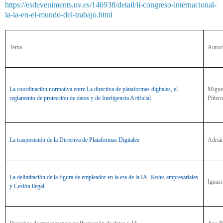
https://esdeveniments.uv.es/146938/detail/ii-congreso-internacional-
la-ia-en-el-mundo-del-trabajo.html
Tema
Autor/
La coordinación normativa entre La directiva de plataformas digitales, el
Migue
reglamento de protección de datos y de Inteligencia Artificial
Piñero
La trasposición de la Directiva de Plataformas Digitales
Adrián
La delimitación de la figura de empleador en la era de la IA. Redes empresariales
Ignasi
y Cesión ilegal