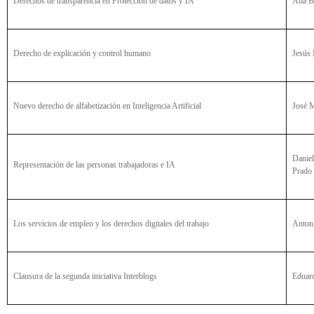
Derechos de transparencia en Protección de datos y IA
Ana B
Derecho de explicación y control humano
Jesús
Nuevo derecho de alfabetización en Inteligencia Artificial
José M
Daniel
Representación de las personas trabajadoras e IA
Prado
Los servicios de empleo y los derechos digitales del trabajo
Anton
Clausura de la segunda iniciativa Interblogs
Eduar