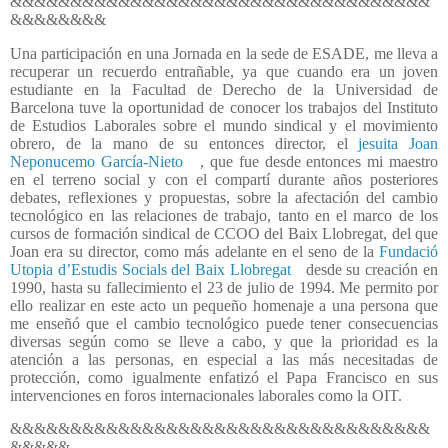
&&&&&&&&&&&&&&&&&&&&&&&&&&&&&&&&&&&
&&&&&&&&
Una participación en una Jornada en la sede de ESADE, me lleva a
recuperar un recuerdo entrañable, ya que cuando era un joven
estudiante en la Facultad de Derecho de la Universidad de
Barcelona tuve la oportunidad de conocer los trabajos del Instituto
de Estudios Laborales sobre el mundo sindical y el movimiento
obrero, de la mano de su entonces director, el
jesuita Joan
Neponucemo García-Nieto
, que fue desde entonces mi maestro
en el terreno social y con el compartí durante años posteriores
debates, reflexiones y propuestas, sobre la afectación del cambio
tecnológico en las relaciones de trabajo, tanto en el marco de los
cursos de formación sindical de CCOO del Baix Llobregat, del que
Joan era su director, como más adelante en el seno de la
Fundació
Utopia d’Estudis Socials del Baix Llobregat
desde su creación en
1990, hasta su fallecimiento el 23 de julio de 1994. Me permito por
ello realizar en este acto un pequeño homenaje a una persona que
me enseñó que el cambio tecnológico puede tener consecuencias
diversas según como se lleve a cabo, y que la prioridad es la
atención a las personas, en especial a las más necesitadas de
protección, como igualmente enfatizó el Papa Francisco en sus
intervenciones en foros internacionales laborales como la OIT.
&&&&&&&&&&&&&&&&&&&&&&&&&&&&&&&&&&&
&&&&&