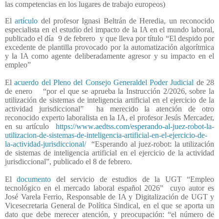
las competencias en los lugares de trabajo europeos)
El
artículo
del profesor Ignasi Beltrán de Heredia, un reconocido
especialista en el estudio del impacto de la IA en el mundo laboral,
publicado el día
9 de febrero
y que lleva por título “El despido por
excedente de plantilla provocado por la automatización algorítmica
y la IA como agente deliberadamente agresor y su impacto en el
empleo”
El
acuerdo del Pleno del Consejo Generaldel Poder Judicial
de 28
de enero
“por el que se aprueba la Instrucción 2/2026, sobre la
utilización de sistemas de inteligencia artificial en el ejercicio de la
actividad jurisdiccional”
ha merecido la atención de otro
reconocido experto laboralista en la IA, el profesor Jesús Mercader,
en su artículo
https://www.aedtss.com/esperando-al-juez-robot-la-
utilizacion-de-sistemas-de-inteligencia-artificial-en-el-ejercicio-de-
la-actividad-jurisdiccional/
“Esperando al juez-robot: la utilización
de sistemas de inteligencia artificial en el ejercicio de la actividad
jurisdiccional”, publicado el 8 de febrero.
El
documento
del servicio de estudios de la UGT “Empleo
tecnológico en el mercado laboral español 2026”
cuyo autor es
José Varela Ferrio, Responsable de IA y Digitalización de UGT y
Vicesecretaria General de Política Sindical, en el que se aporta un
dato que debe merecer atención, y preocupación: “el número de