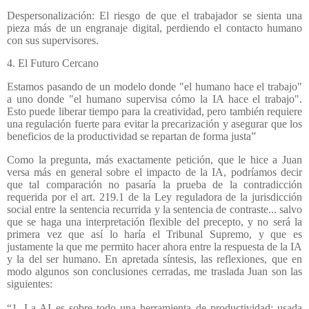
Despersonalización: El riesgo de que el trabajador se sienta una
pieza más de un engranaje digital, perdiendo el contacto humano
con sus supervisores.
4. El Futuro Cercano
Estamos pasando de un modelo donde "el humano hace el trabajo"
a uno donde "el humano supervisa cómo la IA hace el trabajo".
Esto puede liberar tiempo para la creatividad, pero también requiere
una regulación fuerte para evitar la precarización y asegurar que los
beneficios de la productividad se repartan de forma justa”
Como la pregunta, más exactamente petición, que le hice a Juan
versa más en general sobre el impacto de la IA, podríamos decir
que tal comparación no pasaría la prueba de la contradicción
requerida por el art. 219.1 de la Ley reguladora de la jurisdicción
social entre la sentencia recurrida y la sentencia de contraste... salvo
que se haga una interpretación flexible del precepto, y no será la
primera vez que así lo haría el Tribunal Supremo, y que es
justamente la que me permito hacer ahora entre la respuesta de la IA
y la del ser humano. En apretada síntesis, las reflexiones, que en
modo algunos son conclusiones cerradas, me traslada Juan son las
siguientes:
“1. La AI es sobre todo una herramienta de productividad: usada