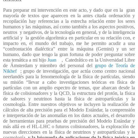
Para preparar mi intervención en este acto, y dado que en la
gran
mayoría de textos que aparecen en la antes citada ordenación y
recopilación hay referencias a la estrecha relación entre los seres
humanos y las máquinas, así como también a los aspectos positivos,
neutros
y negativos, de la tecnología en general, y de la inteligencia
artificial y
la gestión algorítmica en particular en su relación con, e
impacto en, el mundo del trabajo, me he permito acudir a una
“confrontación dialéctica” entre la máquina (Gemini) y un ser
humano, dado que tengo la gran fortuna de poder preguntar sobre
esta temática a mi hijo
Juan
,
Catedrático en la Universidad Libre
de Ámsterdam y miembro del personal del
grupo de Teoría de
Nikhef
; grupo de investigación, que actúa como centro nacional
neerlandés para la fenomenología de la física de partículas, siendo
su misión “llevar a cabo investigaciones teóricas en física de
partículas con un amplio espectro de temas, que abarcan desde la
física de colisionadores y la QCD, la estructura del protón, la física
de sabores y neutrinos hasta la física de astropartículas y la
cosmología. Entre nuestros objetivos se incluyen la realización de
cálculos de alta precisión para el Modelo Estándar, la comprensión
e interpretación de las anomalías en los datos actuales, el desarrollo
de herramientas para pruebas de precisión del Modelo Estándar y
más allá en el HL-LHC o futuros colisionadores, la exploración de
nuevas direcciones en la física de neutrinos y astropartículas y la
cosmología,
y la búsqueda de aplicaciones de la física teórica en