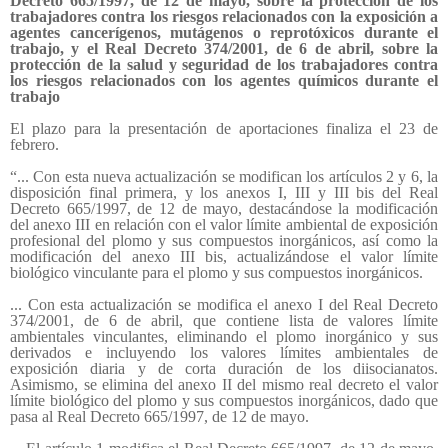
Decreto 665/1997, de 12 de mayo, sobre la protección de los
trabajadores contra los riesgos relacionados con la exposición a
agentes cancerígenos, mutágenos o reprotóxicos durante el
trabajo, y el Real Decreto 374/2001, de 6 de abril, sobre la
protección de la salud y seguridad de los trabajadores contra
los riesgos relacionados con los agentes químicos durante el
trabajo
El plazo para la presentación de aportaciones finaliza el 23 de
febrero.
“... Con esta nueva actualización se modifican los artículos 2 y 6, la
disposición final primera, y los anexos I, III y III bis del Real
Decreto 665/1997, de 12 de mayo, destacándose la modificación
del anexo III en relación con el valor límite ambiental de exposición
profesional del plomo y sus compuestos inorgánicos, así como la
modificación del anexo III bis, actualizándose el valor límite
biológico vinculante para el plomo y sus compuestos inorgánicos.
... Con esta actualización se modifica el anexo I del Real Decreto
374/2001, de 6 de abril, que contiene lista de valores límite
ambientales vinculantes, eliminando el plomo inorgánico y sus
derivados e incluyendo los valores límites ambientales de
exposición diaria y de corta duración de los diisocianatos.
Asimismo, se elimina del anexo II del mismo real decreto el valor
límite biológico del plomo y sus compuestos inorgánicos, dado que
pasa al Real Decreto 665/1997, de 12 de mayo.