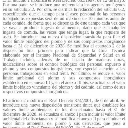
... El artículo 1 modifica el Real Decreto 665/1997, de 12 de mayo.
Por una parte, se introduce una referencia a los agentes mutágenos
en su artículo 2.2. Por otra, se clarifica la redacción del artículo 6.2,
especificando que el tiempo para el aseo personal de las personas
trabajadoras expuestas será de un máximo de 10 minutos antes de
cada comida, de forma que se disponga de este tiempo cada vez que
se vaya a producir ingesta de alimentos, dado que es cualquier
ingesta de comida, las veces que tenga lugar, la que requiere de
aseo. Se introduce una nueva disposición transitoria para fijar el
valor límite biológico del plomo y de sus compuestos inorgánicos
hasta el 31 de diciembre de 2028. Se modifica el apartado 2 de la
disposición final primera para indicar que la Guía Técnica
elaborada por el Instituto Nacional de Seguridad y Salud en el
Trabajo incluirá, además de un listado de maderas duras,
indicaciones sobre el control biológico del personal expuesto a
plomo y sus compuestos inorgánicos, con especial atención a las
personas trabajadoras en edad fértil. Por último, se reduce el valor
límite ambiental del plomo y sus compuestos inorgánicos
establecido en el anexo III y, en el anexo III bis, se actualiza el valor
límite biológico vinculante del plomo y del cadmio, así como de sus
respectivos compuestos inorgánicos.
El artículo 2 modifica el Real Decreto 374/2001, de 6 de abril. Se
introduce una nueva disposición transitoria única que establece los
valores límite ambientales de los diisocianatos hasta el 31 de
diciembre de 2028, se actualiza el anexo I para incluir el valor límite
ambiental del diisocianato y se modifica el anexo II para eliminar el
valor límite ambiental del plomo y sus derivados, que pasa a
integrarse en el Real Decreto 665/1997, de 12 de mayo”.