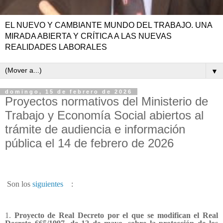
EL NUEVO Y CAMBIANTE MUNDO DEL TRABAJO. UNA
MIRADA ABIERTA Y CRÍTICA A LAS NUEVAS
REALIDADES LABORALES
▼
domingo, 15 de febrero de 2026
Proyectos normativos del Ministerio de
Trabajo y Economía Social abiertos al
trámite de audiencia e información
pública el 14 de febrero de 2026
Son los
siguientes
:
1.
Proyecto de Real Decreto por el que se modifican el Real