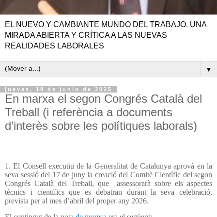
EL NUEVO Y CAMBIANTE MUNDO DEL TRABAJO. UNA
MIRADA ABIERTA Y CRÍTICA A LAS NUEVAS
REALIDADES LABORALES
▼
jueves, 19 de junio de 2025
En marxa el segon Congrés Català del
Treball (i referència a documents
d’interès sobre les polítiques laborals)
1. El Consell executiu de la Generalitat de Catalunya aprovà en la
seva sessió del 17 de juny la creació del Comitè Científic del segon
Congrés Català del Treball, que
assessorarà sobre els aspectes
tècnics i científics que es debatran durant la seva celebració,
prevista per al mes d’abril del proper any 2026.
El contingut de la
nota de premsa
era el següent: