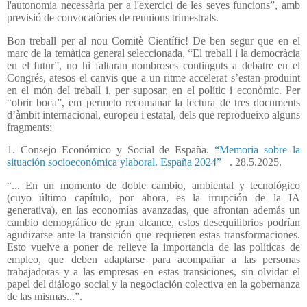
l'autonomia necessària per a l'exercici de les seves funcions”, amb
previsió de convocatòries de reunions trimestrals.
Bon treball per al nou Comitè Científic! De ben segur que en el
marc de la temàtica general seleccionada, “El treball i la democràcia
en el futur”, no hi faltaran nombroses continguts a debatre en el
Congrés, atesos el canvis que a un ritme accelerat s’estan produint
en el món del treball i, per suposar, en el polític i econòmic. Per
“obrir boca”, em permeto recomanar la lectura de tres documents
d’àmbit internacional, europeu i estatal, dels que reprodueixo alguns
fragments:
1. Consejo Económico y Social de España.
“Memoria sobre la
situación socioeconómica ylaboral. España 2024”
. 28.5.2025.
“... En un momento de doble cambio, ambiental y tecnológico
(cuyo último capítulo, por ahora, es la irrupción de la IA
generativa), en las economías avanzadas, que afrontan además un
cambio demográfico de gran alcance, estos desequilibrios podrían
agudizarse ante la transición que requieren estas transformaciones.
Esto vuelve a poner de relieve la importancia de las políticas de
empleo, que deben adaptarse para acompañar a las personas
trabajadoras y a las empresas en estas transiciones, sin olvidar el
papel del diálogo social y la negociación colectiva en la gobernanza
de las mismas...”.