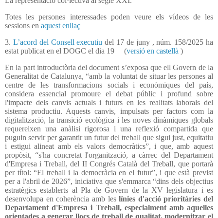
La representació col·lectiva al segle XXI.
Totes les persones interessades poden veure els vídeos de les
sessions en
aquest enllaç
3.
L’acord del Consell executiu
del 17 de juny , núm. 158/2025 ha
estat publicat en el DOGC el dia 19
(
versió en castellà
)
En la part introductòria del document s’exposa que ell Govern de la
Generalitat de Catalunya, “amb la voluntat de situar les persones al
centre de les transformacions socials i econòmiques del país,
considera essencial promoure el debat públic i profund sobre
l'impacte dels canvis actuals i futurs en les realitats laborals del
sistema productiu. Aquests canvis, impulsats per factors com la
digitalització, la transició ecològica i les noves dinàmiques globals
requereixen una anàlisi rigorosa i una reflexió compartida que
puguin servir per garantir un futur del treball que sigui just, equitatiu
i estigui alineat amb els valors democràtics”, i que, amb aquest
propòsit, “s'ha concretat l'organització, a càrrec del Departament
d'Empresa i Treball, del II Congrés Català del Treball, que portarà
per títol: “El treball i la democràcia en el futur”, i que està previst
per a l'abril de 2026”, iniciativa que s'emmarca “dins dels objectius
estratègics establerts al Pla de Govern de la XV legislatura i es
desenvolupa en coherència amb les
línies d'acció prioritàries del
Departament d'Empresa i Treball, especialment amb aquelles
orientades a generar llocs de treball de qualitat, modernitzar el