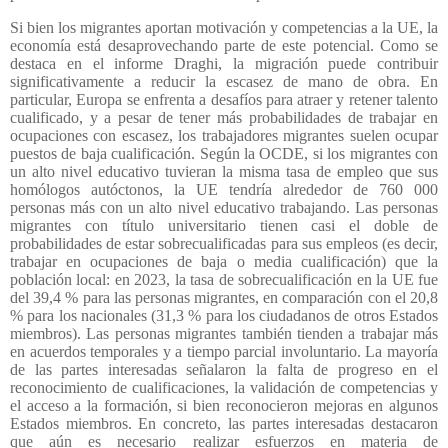
Si bien los migrantes aportan motivación y competencias a la UE, la
economía está desaprovechando parte de este potencial. Como se
destaca en el informe Draghi, la migración puede contribuir
significativamente a reducir la escasez de mano de obra. En
particular, Europa se enfrenta a desafíos para atraer y retener talento
cualificado, y a pesar de tener más probabilidades de trabajar en
ocupaciones con escasez, los trabajadores migrantes suelen ocupar
puestos de baja cualificación. Según la OCDE, si los migrantes con
un alto nivel educativo tuvieran la misma tasa de empleo que sus
homólogos autóctonos, la UE tendría alrededor de 760 000
personas más con un alto nivel educativo trabajando. Las personas
migrantes con título universitario tienen casi el doble de
probabilidades de estar sobrecualificadas para sus empleos (es decir,
trabajar en ocupaciones de baja o media cualificación) que la
población local: en 2023, la tasa de sobrecualificación en la UE fue
del 39,4 % para las personas migrantes, en comparación con el 20,8
% para los nacionales (31,3 % para los ciudadanos de otros Estados
miembros). Las personas migrantes también tienden a trabajar más
en acuerdos temporales y a tiempo parcial involuntario. La mayoría
de las partes interesadas señalaron la falta de progreso en el
reconocimiento de cualificaciones, la validación de competencias y
el acceso a la formación, si bien reconocieron mejoras en algunos
Estados miembros. En concreto, las partes interesadas destacaron
que aún es necesario realizar esfuerzos en materia de