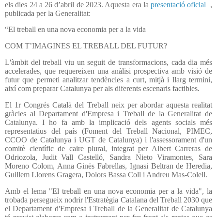
els dies 24 a 26 d’abril de 2023. Aquesta era la
presentació oficial
,
publicada per la Generalitat:
“El treball en una nova economia per a la vida
COM T’IMAGINES EL TREBALL DEL FUTUR?
L'àmbit del treball viu un seguit de transformacions, cada dia més
accelerades, que requereixen una anàlisi prospectiva amb visió de
futur que permeti analitzar tendències a curt, mitjà i llarg termini,
així com preparar Catalunya per als diferents escenaris factibles.
El 1r Congrés Català del Treball neix per abordar aquesta realitat
gràcies al Departament d'Empresa i Treball de la Generalitat de
Catalunya. I ho fa amb la implicació dels agents socials més
representatius del país (Foment del Treball Nacional, PIMEC,
CCOO de Catalunya i UGT de Catalunya) i l'assessorament d'un
comitè científic de caire plural, integrat per Albert Carreras de
Odriozola, Judit Vall Castelló, Sandra Nieto Viramontes, Sara
Moreno Colom, Anna Ginès Fabrellas, Ignasi Beltran de Heredia,
Guillem Llorens Gragera, Dolors Bassa Coll i Andreu Mas-Colell.
Amb el lema "El treball en una nova economia per a la vida", la
trobada persegueix nodrir l'Estratègia Catalana del Treball 2030 que
el Departament d'Empresa i Treball de la Generalitat de Catalunya