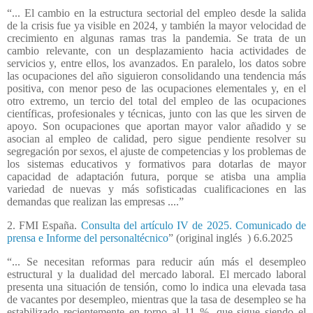
“... El cambio en la estructura sectorial del empleo desde la salida
de la crisis fue ya visible en 2024, y también la mayor velocidad de
crecimiento en algunas ramas tras la pandemia. Se trata de un
cambio relevante, con un desplazamiento hacia actividades de
servicios y, entre ellos, los avanzados. En paralelo, los datos sobre
las ocupaciones del año siguieron consolidando una tendencia más
positiva, con menor peso de las ocupaciones elementales y, en el
otro extremo, un tercio del total del empleo de las ocupaciones
científicas, profesionales y técnicas, junto con las que les sirven de
apoyo. Son ocupaciones que aportan mayor valor añadido y se
asocian al empleo de calidad, pero sigue pendiente resolver su
segregación por sexos, el ajuste de competencias y los problemas de
los sistemas educativos y formativos para dotarlas de mayor
capacidad de adaptación futura, porque se atisba una amplia
variedad de nuevas y más sofisticadas cualificaciones en las
demandas que realizan las empresas ....”
2. FMI España.
Consulta del artículo IV de 2025. Comunicado de
prensa e Informe del personaltécnico
” (original inglés
) 6.6.2025
“... Se necesitan reformas para reducir aún más el desempleo
estructural y la dualidad del mercado laboral. El mercado laboral
presenta una situación de tensión, como lo indica una elevada tasa
de vacantes por desempleo, mientras que la tasa de desempleo se ha
estabilizado recientemente en torno al 11 %, que sigue siendo el