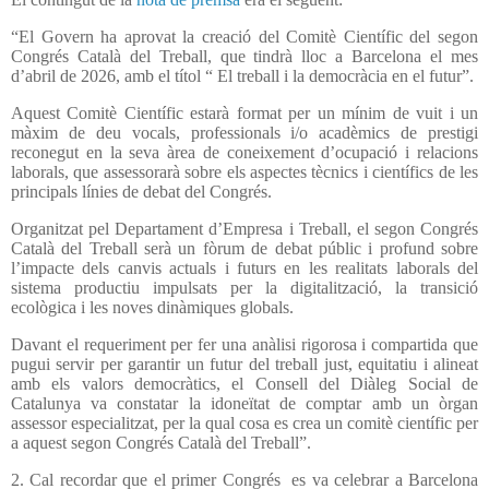
“El Govern ha aprovat la creació del Comitè Científic del segon
Congrés Català del Treball, que tindrà lloc a Barcelona el mes
d’abril de 2026, amb el títol “ El treball i la democràcia en el futur”.
Aquest Comitè Científic estarà format per un mínim de vuit i un
màxim de deu vocals, professionals i/o acadèmics de prestigi
reconegut en la seva àrea de coneixement d’ocupació i relacions
laborals, que assessorarà sobre els aspectes tècnics i científics de les
principals línies de debat del Congrés.
Organitzat pel Departament d’Empresa i Treball, el segon Congrés
Català del Treball serà un fòrum de debat públic i profund sobre
l’impacte dels canvis actuals i futurs en les realitats laborals del
sistema productiu impulsats per la digitalització, la transició
ecològica i les noves dinàmiques globals.
Davant el requeriment per fer una anàlisi rigorosa i compartida que
pugui servir per garantir un futur del treball just, equitatiu i alineat
amb els valors democràtics, el Consell del Diàleg Social de
Catalunya va constatar la idoneïtat de comptar amb un òrgan
assessor especialitzat, per la qual cosa es crea un comitè científic per
a aquest segon Congrés Català del Treball”.
2. Cal recordar que el primer Congrés
es va celebrar a Barcelona