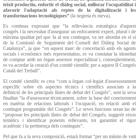
teixit productiu, enfortir el diàleg social, millorar l'ocupabilitat i
afavorir l'adaptació als reptes de la digitalització i les
transformacions tecnològiques”
(la negreta és meva).
Es continua exposant que “la rellevància estratègica d'aquest
congrés i la necessitat d'assegurar un enfocament expert, plural i de
màxima qualitat pel que fa al seu contingut, va ser abordat en el si
de la Comissió de Seguiment del Consell del Diàleg Social de
Catalunya”, ja que “en aquest marc de concertació amb els agents
socials i econòmics més representatius, es va constatar la idoneïtat
de comptar amb un òrgan assessor especialitzat i, conseqüentment,
es va acordar la creació d'un comitè científic per a aquest II Congrés
Català del Treball”.
El comitè científic es crea “com a òrgan col·legiat d'assessorament
específic sobre els aspectes tècnics i científics associats a la
definició de les principals línies de debat del Congrés”, sent la seva
finalitat “la d'assessorar tècnicament, sobre la base del coneixement
en matèria de relacions laborals i l'ocupació, en relació amb el
contingut programàtic del Congrés”. Le seves funcions seran las de
“proposar les principals línies de debat del Congrés, suggerir eixos
temàtics i identificar ponents rellevants, tot garantint el rigor
acadèmic i la pertinença dels continguts”.
Pel que fa a la seva composició, estarà format “per un mínim de vuit