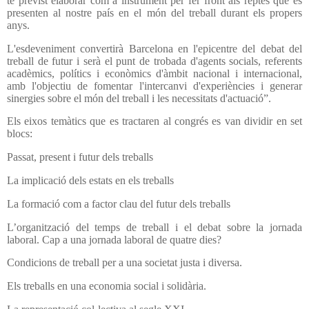
té previst elaborar com a instrument per fer front als reptes que es
presenten al nostre país en el món del treball durant els propers
anys.
L'esdeveniment convertirà Barcelona en l'epicentre del debat del
treball de futur i serà el punt de trobada d'agents socials, referents
acadèmics, polítics i econòmics d'àmbit nacional i internacional,
amb l'objectiu de fomentar l'intercanvi d'experiències i generar
sinergies sobre el món del treball i les necessitats d'actuació”.
Els eixos temàtics que es tractaren al congrés es van dividir en set
blocs:
Passat, present i futur dels treballs
La implicació dels estats en els treballs
La formació com a factor clau del futur dels treballs
L’organització del temps de treball i el debat sobre la jornada
laboral. Cap a una jornada laboral de quatre dies?
Condicions de treball per a una societat justa i diversa.
Els treballs en una economia social i solidària.