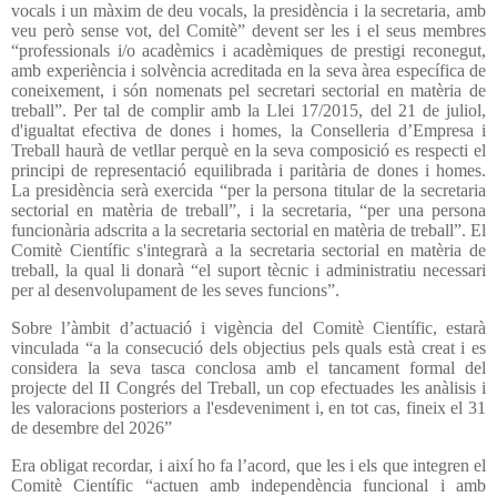
vocals i un màxim de deu vocals, la presidència i la secretaria, amb
veu però sense vot, del Comitè” devent ser les i el seus membres
“professionals i/o acadèmics i acadèmiques de prestigi reconegut,
amb experiència i solvència acreditada en la seva àrea específica de
coneixement, i són nomenats pel secretari sectorial en matèria de
treball”. Per tal de complir amb la Llei 17/2015, del 21 de juliol,
d'igualtat efectiva de dones i homes, la Conselleria d’Empresa i
Treball haurà de vetllar perquè en la seva composició es respecti el
principi de representació equilibrada i paritària de dones i homes.
La presidència serà exercida “per la persona titular de la secretaria
sectorial en matèria de treball”, i la secretaria, “per una persona
funcionària adscrita a la secretaria sectorial en matèria de treball”. El
Comitè Científic s'integrarà a la secretaria sectorial en matèria de
treball, la qual li donarà “el suport tècnic i administratiu necessari
per al desenvolupament de les seves funcions”.
Sobre l’àmbit d’actuació i vigència del Comitè Científic, estarà
vinculada “a la consecució dels objectius pels quals està creat i es
considera la seva tasca conclosa amb el tancament formal del
projecte del II Congrés del Treball, un cop efectuades les anàlisis i
les valoracions posteriors a l'esdeveniment i, en tot cas, fineix el 31
de desembre del 2026”
Era obligat recordar, i així ho fa l’acord, que les i els que integren el
Comitè Científic “actuen amb independència funcional i amb