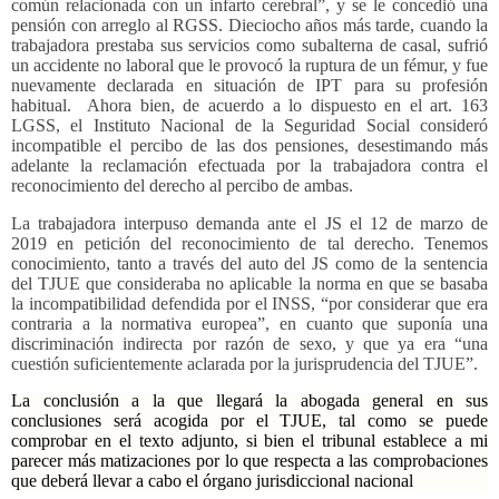
común relacionada con un infarto cerebral”, y se le concedió una
pensión con arreglo al RGSS. Dieciocho años más tarde, cuando la
trabajadora prestaba sus servicios como subalterna de casal, sufrió
un accidente no laboral que le provocó la ruptura de un fémur, y fue
nuevamente declarada en situación de IPT para su profesión
habitual.
Ahora bien, de acuerdo a lo dispuesto en el art. 163
LGSS, el Instituto Nacional de la Seguridad Social consideró
incompatible el percibo de las dos pensiones, desestimando más
adelante la reclamación efectuada por la trabajadora contra el
reconocimiento del derecho al percibo de ambas.
La trabajadora interpuso demanda ante el JS el 12 de marzo de
2019 en petición del reconocimiento de tal derecho. Tenemos
conocimiento, tanto a través del auto del JS como de la sentencia
del TJUE que consideraba no aplicable la norma en que se basaba
la incompatibilidad defendida por el INSS, “por considerar que era
contraria a la normativa europea”, en cuanto que suponía una
discriminación indirecta por razón de sexo, y que ya era “una
cuestión suficientemente aclarada por la jurisprudencia del TJUE”.
La conclusión a la que llegará la abogada general en sus
conclusiones será acogida por el TJUE, tal como se puede
comprobar en el texto adjunto, si bien el tribunal establece a mi
parecer más matizaciones por lo que respecta a las comprobaciones
que deberá llevar a cabo el órgano jurisdiccional nacional