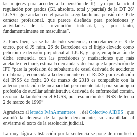
las mujeres para acceder a la pensión de IP, ya que la actual
regulación por grados (GI, absoluta, total y parcial) de la DT 26ª
LGSS sigue anclada en el pasado....regulando una pensión de IP de
carácter profesional, que parece diseñada para profesiones y
actividades de la revolución industrial, y por tanto,
fundamentalmente en masculinas”.
3. Pues bien, ya se ha dictado sentencia, concretamente el 9 de
enero, por el JS núm. 26 de Barcelona en el litigio elevado como
petición de decisión prejudicial al TJUE, y
que, en aplicación de
dicha sentencia, con las precisiones y matizaciones que más
adelante efectuaré, estima la demanda y declara que la prestación de
IPT “para la profesión de subalterna de casal derivada de accidente
no laboral, reconocida a la demandante en el RGSS por resolución
del INSS de fecha 20 de marzo de 2018 es compatible con la
anterior prestación de incapacidad permanente total para su antigua
profesión de auxiliar administrativa derivada de enfermedad común,
reconocida también en el RGSS, por resolución del INSS de fecha
2 de marzo de 1999”.
Agradezco al
letrado IvánArmenteros
, del
Colectivo AIDES
, que
asumió la defensa de la parte demandante, su amabilidad al
enviarme el texto de la resolución judicial.
La muy lógica satisfacción por la sentencia se pone de manifiesto