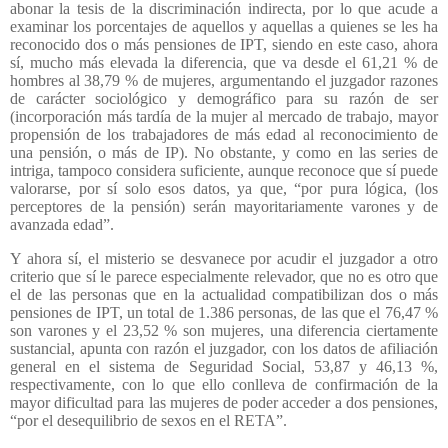
abonar la tesis de la discriminación indirecta, por lo que acude a
examinar los porcentajes de aquellos y aquellas a quienes se les ha
reconocido dos o más pensiones de IPT, siendo en este caso, ahora
sí, mucho más elevada la diferencia, que va desde el 61,21 % de
hombres al 38,79 % de mujeres, argumentando el juzgador razones
de carácter sociológico y demográfico para su razón de ser
(incorporación más tardía de la mujer al mercado de trabajo, mayor
propensión de los trabajadores de más edad al reconocimiento de
una pensión, o más de IP). No obstante, y como en las series de
intriga, tampoco considera suficiente, aunque reconoce que sí puede
valorarse, por sí solo esos datos, ya que, “por pura lógica, (los
perceptores de la pensión) serán mayoritariamente varones y de
avanzada edad”.
Y ahora sí, el misterio se desvanece por acudir el juzgador a otro
criterio que sí le parece especialmente relevador, que no es otro que
el de las personas que en la actualidad compatibilizan dos o más
pensiones de IPT, un total de 1.386 personas, de las que el 76,47 %
son varones y el 23,52 % son mujeres, una diferencia ciertamente
sustancial, apunta con razón el juzgador, con los datos de afiliación
general en el sistema de Seguridad Social, 53,87 y 46,13 %,
respectivamente, con lo que ello conlleva de confirmación de la
mayor dificultad para las mujeres de poder acceder a dos pensiones,
“por el desequilibrio de sexos en el RETA”.