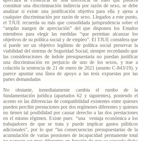
constituir una discriminación indirecta por razón de sexo, se debe
analizar si existe una justificación objetiva para ella y ajena a
cualquier discriminación por razón de sexo. Llegados a este punto,
el TJUE recuerda su más que consolidada jurisprudencia sobre el
“amplio margen de apreciación” del que disponen los Estados
miembros para elegir las medidas “que permitan alcanzar los
objetivos de su política social y de empleo”. El TJUE considera que
sí puede ser un objetivo legítimo de política social preservar la
viabilidad del sistema de Seguridad Social, siempre recordando que
las consideraciones de índole presupuestaria no puedan justificar
una discriminación en perjuicio de uno de los sexos, y trae a
colación la sentencia de 21 de enero de 2021 (asunto C-843/19), y
parece apuntar una línea de apoyo a las tesis expuestas por las
partes demandadas
No obstante, inmediatamente cambia el rumbo de la
fundamentación jurídica (apartados 62 y siguientes), poniendo el
acento en las diferencias de compatibilidad existentes entre quienes
pueden percibir prestaciones por dos regímenes diferentes y quienes
no tienen tal posibilidad por causar derecho a las dos prestaciones
en el mismo régimen. Existe pues “una ventaja económica a los
trabajadores de que se trata y puede implicar gastos públicos
adicionales”, por lo que “las consecuencias presupuestarias de la
acumulación de varias pensiones de incapacidad permanente total
no parecen ser muy diferentes en función de que se conceda dicha