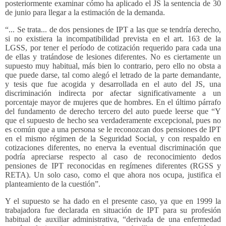
posteriormente examinar cómo ha aplicado el JS la sentencia de 30
de junio para llegar a la estimación de la demanda.
“... Se trata... de dos pensiones de IPT a las que se tendría derecho,
si no existiera la incompatibilidad prevista en el art. 163 de la
LGSS, por tener el período de cotización requerido para cada una
de ellas y tratándose de lesiones diferentes. No es ciertamente un
supuesto muy habitual, más bien lo contrario, pero ello no obsta a
que puede darse, tal como alegó el letrado de la parte demandante,
y tesis que fue acogida y desarrollada en el auto del JS, una
discriminación indirecta por afectar significativamente a un
porcentaje mayor de mujeres que de hombres. En el último párrafo
del fundamento de derecho tercero del auto puede leerse que “Y
que el supuesto de hecho sea verdaderamente excepcional, pues no
es común que a una persona se le reconozcan dos pensiones de IPT
en el mismo régimen de la Seguridad Social, y con respaldo en
cotizaciones diferentes, no enerva la eventual discriminación que
podría apreciarse respecto al caso de reconocimiento dedos
pensiones de IPT reconocidas en regímenes diferentes (RGSS y
RETA). Un solo caso, como el que ahora nos ocupa, justifica el
planteamiento de la cuestión”.
Y el supuesto se ha dado en el presente caso, ya que en 1999 la
trabajadora fue declarada en situación de IPT para su profesión
habitual de auxiliar administrativa, “derivada de una enfermedad