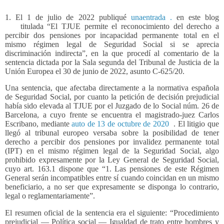
1. El 1 de julio de 2022 publiqué
unaentrada .
en este blog
titulada “El TJUE permite el reconocimiento del derecho a
percibir dos pensiones por incapacidad permanente total en el
mismo régimen legal de Seguridad Social si se aprecia
discriminación indirecta”, en la que procedí al comentario de la
sentencia dictada por la Sala segunda del Tribunal de Justicia de la
Unión Europea el 30 de junio de 2022, asunto C-625/20.
Una sentencia, que afectaba directamente a la normativa española
de Seguridad Social, por cuanto la petición de decisión prejudicial
había sido elevada al TJUE por el Juzgado de lo Social núm. 26 de
Barcelona, a cuyo frente se encuentra el magistrado-juez Carlos
Escribano, mediante
auto de 13 de octubre de 2020
. El litigio que
llegó al tribunal europeo versaba sobre la posibilidad de tener
derecho a percibir dos pensiones por invalidez permanente total
(IPT) en el mismo régimen legal de la Seguridad Social, algo
prohibido expresamente por la Ley General de Seguridad Social,
cuyo art. 163.1 dispone que “1. Las pensiones de este Régimen
General serán incompatibles entre sí cuando coincidan en un mismo
beneficiario, a no ser que expresamente se disponga lo contrario,
legal o reglamentariamente”.
El resumen oficial de la sentencia era el siguiente: “Procedimiento
prejudicial — Política social — Igualdad de trato entre hombres y