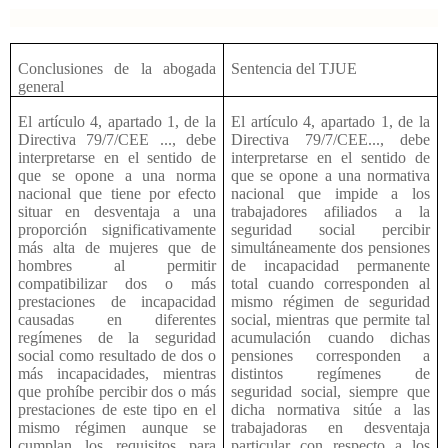
Conclusiones de la abogada
Sentencia del TJUE
general
El artículo 4, apartado 1, de la
El artículo 4, apartado 1, de la
Directiva 79/7/CEE ..., debe
Directiva 79/7/CEE..., debe
interpretarse en el sentido de
interpretarse en el sentido de
que se opone a una norma
que se opone a una normativa
nacional que tiene por efecto
nacional que impide a los
situar en desventaja a una
trabajadores afiliados a la
proporción significativamente
seguridad social percibir
más alta de mujeres que de
simultáneamente dos pensiones
hombres al permitir
de incapacidad permanente
compatibilizar dos o más
total cuando corresponden al
prestaciones de incapacidad
mismo régimen de seguridad
causadas en diferentes
social, mientras que permite tal
regímenes de la seguridad
acumulación cuando dichas
social como resultado de dos o
pensiones corresponden a
más incapacidades, mientras
distintos regímenes de
que prohíbe percibir dos o más
seguridad social, siempre que
prestaciones de este tipo en el
dicha normativa sitúe a las
mismo régimen aunque se
trabajadoras en desventaja
cumplan los requisitos para
particular con respecto a los