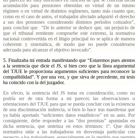
acumulación para pensiones obtenidas en virtud de un mismo
régimen o en virtud de distintos regímenes, tanto más cuanto que,
como en el caso de autos, el trabajador afectado adquirió el derecho
a sus dos pensiones considerando distintos períodos cotizados”,
para concluir que “De lo anterior se deduce que, sin perjuicio de
que el tribunal remitente compruebe este extremo, la normativa
nacional controvertida en el litigio principal no se aplica de manera
coherente y sistemática, de modo que no puede considerarse
adecuada para alcanzar el objetivo invocado”.
5. Finalizaba mi entrada manifestando que “Estaremos pues atentos
a la sentencia que dicte el JS, si bien creo que la línea argumental
del TJUE le proporciona argumentos suficientes para reconocer la
compatibilidad”. Y por una vez, y que sirva de precedente, mi tesis
ha coincido con la del juzgador.
En efecto, la sentencia del JS toma en consideración, como no
podría ser de otra forma a mi parecer, las observaciones u
orientaciones del TJUE para que se pueda concluir con la existencia
de una discriminación indirecta, si bien lo hace tras manifestar que
ya había aportado “suficientes datos estadísticos” en su auto. Por
consiguiente, debe responder a las “dos premisas” apuntadas en
dicha sentencia, que sintetiza en estos términos: 1º. Que dicha
normativa sitúe a las trabajadoras en desventaja particular con
respecto a los trabajadores, especialmente en la medida que permita