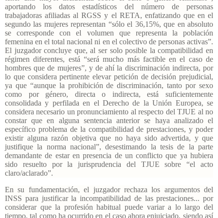
aportando los datos estadísticos del número de personas
trabajadoras afiliadas al RGSS y el RETA, enfatizando que en el
segundo las mujeres representan “sólo el 36,15%, que en absoluto
se corresponde con el volumen que representa la población
femenina en el total nacional ni en el colectivo de personas activas”.
El juzgador concluye que, al ser solo posible la compatibilidad en
régimen diferentes, está “será mucho más factible en el caso de
hombres que de mujeres”, y de ahí la discriminación indirecta, por
lo que considera pertinente elevar petición de decisión prejudicial,
ya que “aunque la prohibición de discriminación, tanto por sexo
como por género, directa o indirecta, está suficientemente
consolidada y perfilada en el Derecho de la Unión Europea, se
considera necesario un pronunciamiento al respecto del TJUE al no
constar que en alguna sentencia anterior se haya analizado el
específico problema de la compatibilidad de prestaciones, y poder
existir alguna razón objetiva que no haya sido advertida, y que
justifique la norma nacional”, desestimando la tesis de la parte
demandante de estar en presencia de un conflicto que ya hubiera
sido resuelto por la jurisprudencia del TJUE sobre “el acto
claro/aclarado”.
En su fundamentación, el juzgador rechaza los argumentos del
INSS para justificar la incompatibilidad de las prestaciones... por
considerar que la profesión habitual puede variar a lo largo del
tiempo, tal como ha ocurrido en el caso ahora enjuiciado, siendo así