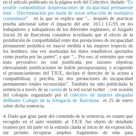
en el artículo publicado en la página web del Colectivo, titulado
“Es
posible compatibilizar dosprestaciones de incapacidad permanente
total – Discriminación por razón de sexoe infracción de normativa
comunitaria
”
en la que se explica que “... después de practicar
prueba adicional sobre el impacto del arte. 163.1 LGSS en los
trabajadores y trabajadoras de los diferentes regímenes, el Juzgado
Social 26 de Barcelona considera acreditado que el efecto de la
prohibición de compatibilidad entre dos prestaciones de incapacidad
permanente perjudica en mayor medida a las mujeres respecto de
los hombres, una vez analizadas los datos estadísticos aportados
como prueba por las partes”, y que “... Por eso, al entender que este
trato peyorativo no está justificada por razones objetivas
(descartando justificaciones de índole presupuestaria), y acogiendo
el pronunciamiento del TJUE, declara el derecho de la actora a
compatibilizar, y percibir, las dos prestaciones de incapacidad
permanentes totales reconocidas”. También ha sido publicitada la
sentencia a través de su
cuenta
de la red social twitter , con ocasión
del coloquio organizado por el
colectivo de mujeres abogadas
delIlustre Colegio de la Abogacía de Barcelona
el 25 de enero
sobre dicha sentencia.
4. Dado que gran parte del contenido de la sentencia, en cuanto que
recogido en el auto remitido al TJUE fue objeto de detallado
examen por mi parte en la entrada citada al inicio de mi exposición,
me permito recuperar amplios fragmentos de esta para