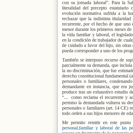
con su jornada laboral”. Para la Sal
literalidad del precepto estatutari
evolución normativa sufrida a la lu
rechazar que la indistinta titularid
recurrente, por el hecho de que uno 
menor durante los primeros meses de 
la vida familiar y laboral, el legisla
en la condición de trabajador de cualq
de cuidado a favor del hijo, sin otras
pueda corresponder a uno de los proge
También se interpuso recurso de supli
parcialmente su demanda, que incluía 
la no discriminación, que fue estimad
derecho constitucional fundamental (a
personales o familiares, condenand
demandante en instancia, que era jus
produce tras un exhaustivo estudio de
“...
como reclama el recurrente y ad
permiso la demandada vulnera su dere
personales o familiares (art. 14 CE) r
todo orden a sus hijos menores de eda
Me permito remitir en este punto
personal,familiar y laboral de las 