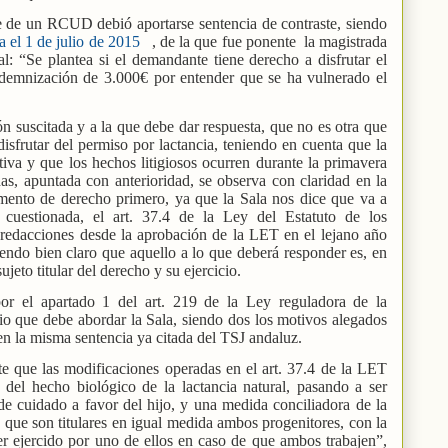
se de un RCUD debió aportarse sentencia de contraste, siendo
a el 1 de julio de 2015
, de la que fue ponente
la magistrada
: “Se plantea si el demandante tiene derecho a disfrutar el
indemnización de 3.000€ por entender que se ha vulnerado el
ón suscitada y a la que debe dar respuesta, que no es otra que
disfrutar del permiso por lactancia, teniendo en cuenta que la
iva y que los hechos litigiosos ocurren durante la primavera
as, apuntada con anterioridad, se observa con claridad en la
mento de derecho primero, ya que la Sala nos dice que va a
 cuestionada, el art. 37.4 de la Ley del Estatuto de los
s redacciones desde la aprobación de la LET en el lejano año
endo bien claro que aquello a lo que deberá responder es, en
 sujeto titular del derecho y su ejercicio.
por el apartado 1 del art. 219 de la Ley reguladora de la
evio que debe abordar la Sala, siendo dos los motivos alegados
 en la misma sentencia ya citada del TSJ andaluz.
e que las modificaciones operadas en el art. 37.4 de la LET
 del hecho biológico de la lactancia natural, pasando a ser
 cuidado a favor del hijo, y una medida conciliadora de la
s que son titulares en igual medida ambos progenitores, con la
er ejercido por uno de ellos en caso de que ambos trabajen”,