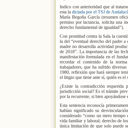
Indico con anterioridad que al tratar
esta la
dictada por el TSJ de Andalucí
María Begoña García (resumen oficial
permiso por lactancia, solicita una 
derecho fundamental de igualdad”).
Con prontitud centra la Sala la cuesti
la del “eventual derecho del padre a 
madre no desarrolla actividad product
de 2018”. La importancia de las fech
manifestación formulada en el funda
recordar el contenido de la norma
trabajadores, que ha sufrido diversa
1980, reflexión que hará siempre teni
el litigio que tiene ante sí, quién es el
¿Existe la contradicción requerida 
jurisdicción social? Es el trámite pr
por la recurrente, si bien apoyándose
Esta sentencia reconocía primerament
habían significado su desvinculación
considerado “como un mero tiempo de
vida familiar y laboral; derecho de lo
única limitación de que solo puede s