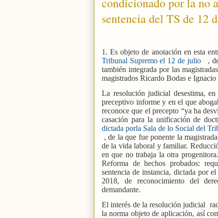
condicionado por la no a
sentencia del TS de 12 d
1. Es objeto de anotación en esta ent
Tribunal Supremo el 12 de julio
, d
también integrada por las magistrad
magistrados Ricardo Bodas e Ignacio 
La resolución judicial desestima, en 
preceptivo informe y en el que abogaba
reconoce que el precepto “ya ha desvi
casación para la unificación de doct
dictada porla Sala de lo Social del Tr
, de la que fue ponente la magistrad
de la vida laboral y familiar. Reducc
en que no trabaja la otra progenitor
Reforma de hechos probados: requi
sentencia de instancia, dictada por 
2018, de reconocimiento del derec
demandante.
El interés de la resolución judicial
ra
la norma objeto de aplicación, así com