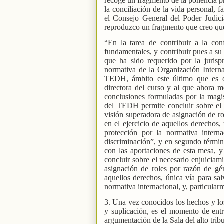
recoge un fragmento de la ponencia pr
la conciliación de la vida personal, f
el Consejo General del Poder Judici
reproduzco un fragmento que creo que
“En la tarea de contribuir a la co
fundamentales, y contribuir pues a su
que ha sido requerido por la juris
normativa de la Organización Interna
TEDH, ámbito este último que es o
directora del curso y al que ahora me
conclusiones formuladas por la magi
del TEDH permite concluir sobre el n
visión superadora de asignación de ro
en el ejercicio de aquellos derechos
protección por la normativa interna
discriminación”, y en segundo términ
con las aportaciones de esta mesa, 
concluir sobre el necesario enjuiciam
asignación de roles por razón de gén
aquellos derechos, única vía para sa
normativa internacional, y, particular
3. Una vez conocidos los hechos y los
y suplicación, es el momento de ent
argumentación de la Sala del alto trib