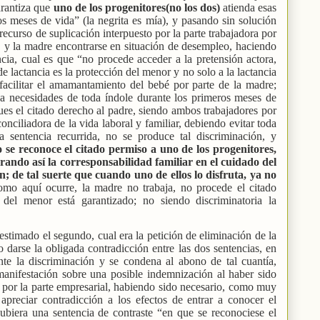
arantiza que
uno de los progenitores(no los dos)
atienda esas
s meses de vida” (la negrita es mía), y pasando sin solución
recurso de suplicación interpuesto por la parte trabajadora por
y la madre encontrarse en situación de desempleo, haciendo
ancia, cual es que “no procede acceder a la pretensión actora,
 lactancia es la protección del menor y no solo a la lactancia
facilitar el amamantamiento del bebé por parte de la madre;
 a necesidades de toda índole durante los primeros meses de
es el citado derecho al padre, siendo ambos trabajadores por
nciliadora de la vida laboral y familiar, debiendo evitar toda
a sentencia recurrida, no se produce tal discriminación, y
 se reconoce el citado permiso a uno de los progenitores,
ando así la corresponsabilidad familiar en el cuidado del
 de tal suerte que cuando uno de ellos lo disfruta, ya no
como aquí ocurre, la madre no trabaja, no procede el citado
del menor está garantizado; no siendo discriminatoria la
timado el segundo, cual era la petición de eliminación de la
darse la obligada contradicción entre las dos sentencias, en
nte la discriminación y se condena al abono de tal cuantía,
anifestación sobre una posible indemnización al haber sido
 por la parte empresarial, habiendo sido necesario, como muy
preciar contradicción a los efectos de entrar a conocer el
iera una sentencia de contraste “en que se reconociese el