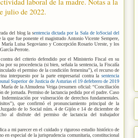
ctividad laboral de la madre. Notas a la
e julio de 2022.
rada del blog la s
entencia dictada por la Sala de loSocial del
e la que fue ponente el magistrado Antonio Vicente Sempere,
as María Luisa Segoviano y Concepción Rosario Ureste, y los
García-Perrote.
contra del criterio defendido por el Ministerio Fiscal en su
 por su procedencia (si bien, señala la sentencia, la Fiscalía
nculado el permiso de la condición femenina”), el recurso de
rina interpuesto por la parte empresarial contra la
sentencia
ibunal Superior de Justicia de Asturias el 19 defebrero de 2019
a María de la Almudena Veiga (resumen oficial: “Conciliación
ión de jornada. Permiso de lactancia pedida por el padre. Caso
a. Indemnización por vulneración de derechos fundamentales.
sitos”), que confirmó el pronunciamiento principal de la
el Juzgado de lo Social núm. 4 de Gijón e 14 de diciembre de
ho al disfrute del permiso de lactancia del trabajador
dica a mi parecer en el cuidado y riguroso estudio histórico de
o en especial de la jurisprudencia comunitaria, constitucional