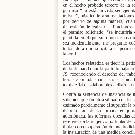
en el hecho probado tercero de la se
permiso “no está previsto ser ejerci
trabaje”, añadiendo argumentaciones
por decirlo de alguna manera, cual
disposición de realizar las funciones
el permiso solicitado, “se incurrir
plantilla en el que solo uno de los m
sea incidentalmente, me pregunto cuál
trabajadora que solicitara el permis
laboral.
Los hechos relatados, es decir la pet
de la demanda por la parte trabajado
JS, reconociendo el derecho del traba
hora de jornada diaria para el cuid
total de 14 días laborables a disfrutar
Contra la sentencia de instancia se i
sabemos que fue desestimado en lo rel
estimado parcialmente al suprimir la 
de una hora de su jornada en jorna
autonómica, las reformas operadas de
referencia a la mujer como titular de
titular como superación de una tradici
la instauración de una medida concili