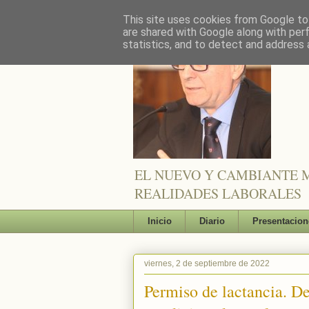
This site uses cookies from Google to 
are shared with Google along with per
statistics, and to detect and address 
EL NUEVO Y CAMBIANTE M
REALIDADES LABORALES
Inicio
Diario
Presentacion
viernes, 2 de septiembre de 2022
Permiso de lactancia. De