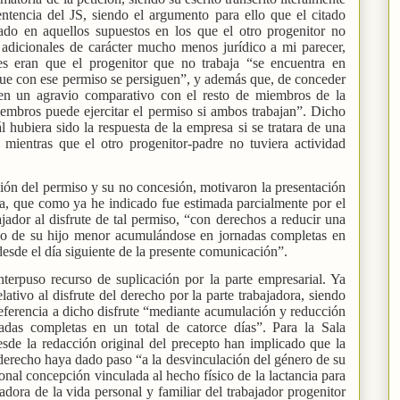
ntencia del JS, siendo el argumento para ello que el citado
tado en aquellos supuestos en los que el otro progenitor no
 adicionales de carácter mucho menos jurídico a mi parecer,
es eran que el progenitor que no trabaja “se encuentra en
 que con ese permiso se persiguen”, y además que, de conceder
ía en un agravio comparativo con el resto de miembros de la
iembros puede ejercitar el permiso si ambos trabajan”. Dicho
 hubiera sido la respuesta de la empresa si se tratara de una
o mientras que el otro progenitor-padre no tuviera actividad
ición del permiso y su no concesión, motivaron la presentación
ra, que como ya he indicado fue estimada parcialmente por el
jador al disfrute de tal permiso, “con derechos a reducir una
ado de su hijo menor acumulándose en jornadas completas en
 desde el día siguiente de la presente comunicación”.
nterpuso recurso de suplicación por la parte empresarial. Ya
ativo al disfrute del derecho por la parte trabajadora, siendo
referencia a dicho disfrute “mediante acumulación y reducción
das completas en un total de catorce días”. Para la Sala
sde la redacción original del precepto han implicado que la
l derecho haya dado paso “a la desvinculación del género de su
onal concepción vinculada al hecho físico de la lactancia para
adora de la vida personal y familiar del trabajador progenitor