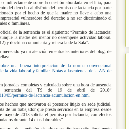
 o indirectamente sobre la cuestión abordada en el litio, para
nto del derecho al disfrute del permiso de lactancia por parte
dicionado por el hecho de que la madre no lleve a cabo una
 empresarial vulneradora del derecho a no ser discriminado el
les o familiares.
ficial de la sentencia es el siguiente: “Permiso de lactancia:
, aunque la madre del menor no desempeñe actividad laboral.
2) y doctrina comunitaria y reitera la de la Sala”.
ha merecido ya mi atención en entradas anteriores del blog, de
ellas:
Sobre una buena interpretación de la norma convencional
de la vida laboral y familiar. Notas a lasentencia de la AN de
n jornadas completas y calculada sobre una hora de ausencia
nte sentencia del TS de 19 de abril de 2018”
2018/05/permiso-de-lactancia-acumulacion-en.html
 hechos que motivaron el posterior litigio en sede judicial,
rata de un trabajador que presta servicios en la empresa desde
 mayo de 2018 solicita el permiso por lactancia, con efectos
mulados durante 14 días laborables”.
atoria de la petición, siendo su escrito transcrito literalmente