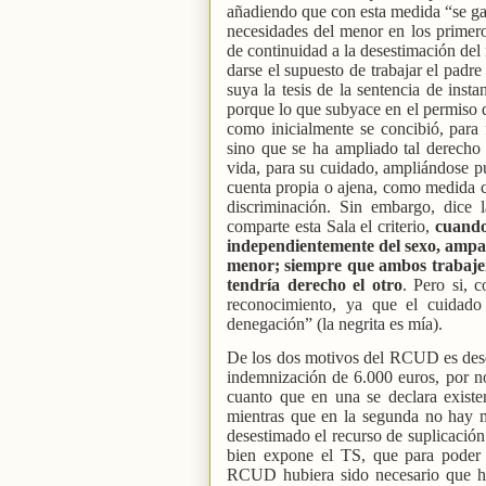
añadiendo que con esta medida “se g
necesidades del menor en los primero
de continuidad a la desestimación del 
darse el supuesto de trabajar el padre
suya la tesis de la sentencia de inst
porque lo que subyace en el permiso de
como inicialmente se concibió, para 
sino que se ha ampliado tal derecho
vida, para su cuidado, ampliándose pu
cuenta propia o ajena, como medida co
discriminación. Sin embargo, dice l
comparte esta Sala el criterio,
cuando
independientemente del sexo, ampar
menor; siempre que ambos trabajen;
tendría derecho el otro
. Pero si, 
reconocimiento, ya que el cuidado 
denegación” (la negrita es mía).
De los dos motivos del RCUD es deses
indemnización de 6.000 euros, por no 
cuanto que en una se declara existe
mientras que en la segunda no hay m
desestimado el recurso de suplicación
bien expone el TS, que para poder a
RCUD hubiera sido necesario que hub