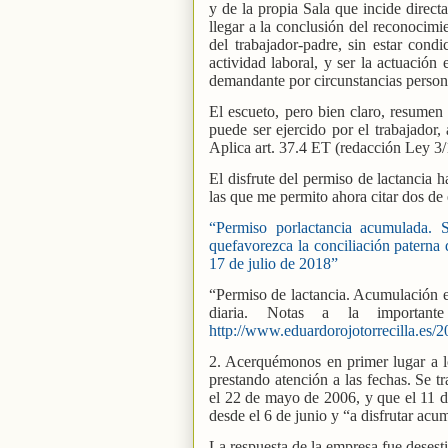
y de la propia Sala que incide directa
llegar a la conclusión del reconocimie
del trabajador-padre, sin estar con
actividad laboral, y ser la actuación
demandante por circunstancias persona
El escueto, pero bien claro, resumen o
puede ser ejercido por el trabajador
Aplica art. 37.4 ET (redacción Ley 3/1
El disfrute del permiso de lactancia 
las que me permito ahora citar dos de 
“Permiso porlactancia acumulada. 
quefavorezca la conciliación paterna 
17 de julio de 2018”
“Permiso de lactancia. Acumulación e
diaria. Notas a la importa
http://www.eduardorojotorrecilla.es/
2. Acerquémonos en primer lugar a los
prestando atención a las fechas. Se t
el 22 de mayo de 2006, y que el 11 de
desde el 6 de junio y “a disfrutar acu
La respuesta de la empresa fue desestim