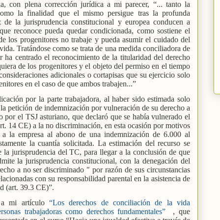
a, con plena corrección jurídica a mi parecer, “... tanto la
o como la finalidad que el mismo persigue tras la profunda
z de la jurisprudencia constitucional y europea conducen a
ad que reconoce pueda quedar condicionada, como sostiene el
de los progenitores no trabaje y pueda asumir el cuidado del
vida. Tratándose como se trata de una medida conciliadora de
dor ha centrado el reconocimiento de la titularidad del derecho
uiera de los progenitores y el objeto del permiso en el tiempo
 consideraciones adicionales o cortapisas que su ejercicio solo
nitores en el caso de que ambos trabajen...”
cación por la parte trabajadora, al haber sido estimada solo
la petición de indemnización por vulneración de su derecho a
o por el TSJ asturiano, que declaró que se había vulnerado el
rt. 14 CE) a la no discriminación, en esta ocasión por motivos
o a la empresa al abono de una indemnización de 6.000 al
tamente la cuantía solicitada. La estimación del recurso se
 la jurisprudencia del TC, para llegar a la conclusión de que
mite la jurisprudencia constitucional, con la denegación del
cho a no ser discriminado " por razón de sus circunstancias
elacionadas con su responsabilidad parental en la asistencia de
d (art. 39.3 CE)”.
 a mi artículo
“Los derechos de conciliación de la vida
personas trabajadoras como derechos fundamentales”
, que