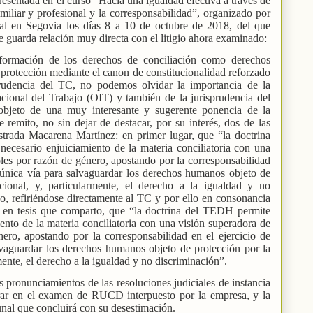
esentada en el curso “Hacia una igualdad efectiva a través de
amiliar y profesional y la corresponsabilidad”, organizado por
al en Segovia los días 8 a 10 de octubre de 2018, del que
 guarda relación muy directa con el litigio ahora examinado:
nformación de los derechos de conciliación como derechos
 protección mediante el canon de constitucionalidad reforzado
prudencia del TC, no podemos olvidar la importancia de la
cional del Trabajo (OIT) y también de la jurisprudencia del
bjeto de una muy interesante y sugerente ponencia de la
 remito, no sin dejar de destacar, por su interés, dos de las
strada Macarena Martínez: en primer lugar, que “la doctrina
ecesario enjuiciamiento de la materia conciliatoria con una
les por razón de género, apostando por la corresponsabilidad
, única vía para salvaguardar los derechos humanos objeto de
cional, y, particularmente, el derecho a la igualdad y no
o, refiriéndose directamente al TC y por ello en consonancia
y en tesis que comparto, que “la doctrina del TEDH permite
iento de la materia conciliatoria con una visión superadora de
ero, apostando por la corresponsabilidad en el ejercicio de
lvaguardar los derechos humanos objeto de protección por la
mente, el derecho a la igualdad y no discriminación”.
 pronunciamientos de las resoluciones judiciales de instancia
rar en el examen de RUCD interpuesto por la empresa, y la
unal que concluirá con su desestimación.