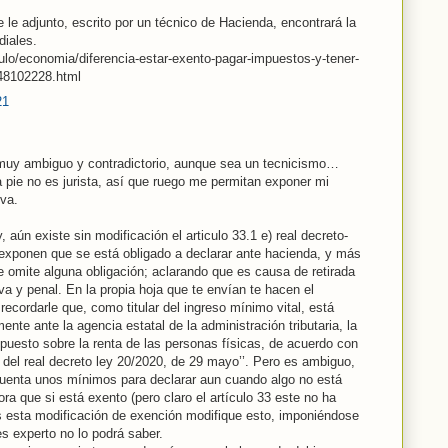
 le adjunto, escrito por un técnico de Hacienda, encontrará la
diales.
culo/economia/diferencia-estar-exento-pagar-impuestos-y-tener-
48102228.html
21
 muy ambiguo y contradictorio, aunque sea un tecnicismo…
 pie no es jurista, así que ruego me permitan exponer mi
lva.
aún existe sin modificación el articulo 33.1 e) real decreto-
exponen que se está obligado a declarar ante hacienda, y más
e omite alguna obligación; aclarando que es causa de retirada
va y penal. En la propia hoja que te envían te hacen el
recordarle que, como titular del ingreso mínimo vital, está
nte ante la agencia estatal de la administración tributaria, la
puesto sobre la renta de las personas físicas, de acuerdo con
e) del real decreto ley 20/2020, de 29 mayo’’. Pero es ambiguo,
cuenta unos mínimos para declarar aun cuando algo no está
a que si está exento (pero claro el artículo 33 este no ha
 esta modificación de exención modifique esto, imponiéndose
s experto no lo podrá saber.