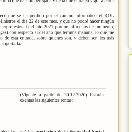
norma que ha sido derogada y de la que entra en vigor a partir
arece que se ha perdido por el camino informático el RDL
inistros el día 22 de este mes, y que no podré hacer ningún
interprofesional del año 2021 porque, al menos de momento,
agas) con respecto al del año que termina mañana, lo que me
to de esta entrada, sobre quienes son, y deben ser, los más
 soportarla.
(Vigente a partir de 30.12.2020) Estarán
exentas las siguientes rentas:
ablecidas
«y)
La prestación de la Seguridad Social