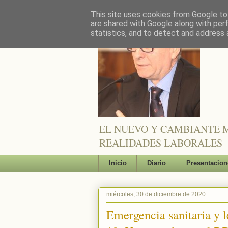
This site uses cookies from Google to 
are shared with Google along with per
statistics, and to detect and address 
EL NUEVO Y CAMBIANTE M
REALIDADES LABORALES
Inicio
Diario
Presentacion
miércoles, 30 de diciembre de 2020
Emergencia sanitaria y l