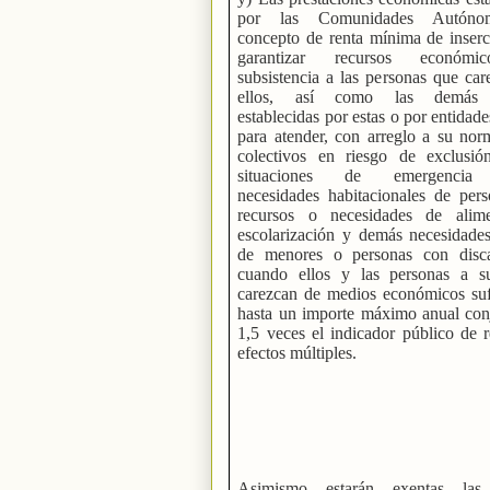
por las Comunidades Autóno
concepto de renta mínima de inserc
garantizar recursos económ
subsistencia a las personas que ca
ellos, así como las demás 
establecidas por estas o por entidade
para atender, con arreglo a su nor
colectivos en riesgo de exclusión
situaciones de emergencia 
necesidades habitacionales de pers
recursos o necesidades de alime
escolarización y demás necesidades
de menores o personas con disc
cuando ellos y las personas a s
carezcan de medios económicos sufi
hasta un importe máximo anual con
1,5 veces el indicador público de 
efectos múltiples.
Asimismo estarán exentas las