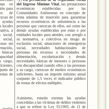
mas en
del Ingreso Mínimo Vital
, las prestaciones
ión para
económicas establecidas por las
icos de
Comunidades Autónomas en concepto de
rezcan de
renta mínima de inserción para garantizar
ayudas
recursos económicos de subsistencia a las
s locales
personas que carezcan de ellos, así como las
mativa, a
demás ayudas establecidas por estas o por
 social,
entidades locales para atender, con arreglo a
social,
su normativa, a colectivos en riesgo de
onas sin
exclusión social, situaciones de emergencia
ntación,
social, necesidades habitacionales de
 básicas
personas sin recursos o necesidades de
apacidad
alimentación, escolarización y demás
u cargo,
necesidades básicas de menores o personas
cientes,
con discapacidad cuando ellos y las personas
junto de
a su cargo, carezcan de medios económicos
rentas de
suficientes, hasta un importe máximo anual
conjunto de 1,5 veces el indicador público
de rentas de efectos múltiples.
Asimismo, estarán exentas las ayudas
concedidas a las víctimas de delitos violentos
a que se refiere la Ley 35/1995, de 11 de
 ayudas