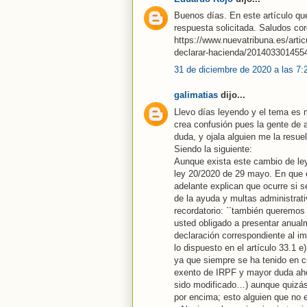
Buenos días. En este artículo que
respuesta solicitada. Saludos cor
https://www.nuevatribuna.es/arti
declarar-hacienda/201403301455
31 de diciembre de 2020 a las 7:
galimatias
dijo...
Llevo días leyendo y el tema es
crea confusión pues la gente de a
duda, y ojala alguien me la resue
Siendo la siguiente:
Aunque exista este cambio de ley, 
ley 20/2020 de 29 mayo. En que 
adelante explican que ocurre si s
de la ayuda y multas administrati
recordatorio: ``también queremos 
usted obligado a presentar anualme
declaración correspondiente al im
lo dispuesto en el artículo 33.1 
ya que siempre se ha tenido en 
exento de IRPF y mayor duda ahor
sido modificado…) aunque quizás
por encima; esto alguien que no e