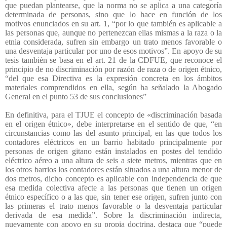
que puedan plantearse, que la norma no se aplica a una categoría
determinada de personas, sino que lo hace en función de los
motivos enunciados en su art. 1, “por lo que también es aplicable a
las personas que, aunque no pertenezcan ellas mismas a la raza o la
etnia considerada, sufren sin embargo un trato menos favorable o
una desventaja particular por uno de esos motivos”. En apoyo de su
tesis también se basa en el art. 21 de la CDFUE, que reconoce el
principio de no discriminación por razón de raza o de origen étnico,
“del que esa Directiva es la expresión concreta en los ámbitos
materiales comprendidos en ella, según ha señalado la Abogado
General en el punto 53 de sus conclusiones”
En definitiva, para el TJUE el concepto de «discriminación basada
en el origen étnico», debe interpretarse en el sentido de que, “en
circunstancias como las del asunto principal, en las que todos los
contadores eléctricos en un barrio habitado principalmente por
personas de origen gitano están instalados en postes del tendido
eléctrico aéreo a una altura de seis a siete metros, mientras que en
los otros barrios los contadores están situados a una altura menor de
dos metros, dicho concepto es aplicable con independencia de que
esa medida colectiva afecte a las personas que tienen un origen
étnico específico o a las que, sin tener ese origen, sufren junto con
las primeras el trato menos favorable o la desventaja particular
derivada de esa medida”. Sobre la discriminación indirecta,
nuevamente con apoyo en su propia doctrina, destaca que “puede