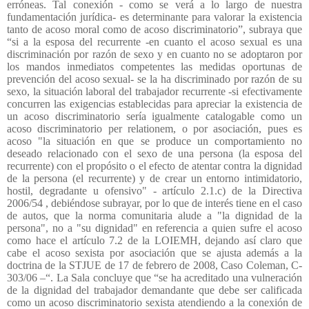
erróneas. Tal conexión - como se verá a lo largo de nuestra
fundamentación jurídica- es determinante para valorar la existencia
tanto de acoso moral como de acoso discriminatorio”, subraya que
“si a la esposa del recurrente -en cuanto el acoso sexual es una
discriminación por razón de sexo y en cuanto no se adoptaron por
los mandos inmediatos competentes las medidas oportunas de
prevención del acoso sexual- se la ha discriminado por razón de su
sexo, la situación laboral del trabajador recurrente -si efectivamente
concurren las exigencias establecidas para apreciar la existencia de
un acoso discriminatorio sería igualmente catalogable como un
acoso discriminatorio per relationem, o por asociación, pues es
acoso "la situación en que se produce un comportamiento no
deseado relacionado con el sexo de una persona (la esposa del
recurrente) con el propósito o el efecto de atentar contra la dignidad
de la persona (el recurrente) y de crear un entorno intimidatorio,
hostil, degradante u ofensivo" - artículo 2.1.c) de la Directiva
2006/54 , debiéndose subrayar, por lo que de interés tiene en el caso
de autos, que la norma comunitaria alude a "la dignidad de la
persona", no a "su dignidad" en referencia a quien sufre el acoso
como hace el artículo 7.2 de la LOIEMH, dejando así claro que
cabe el acoso sexista por asociación que se ajusta además a la
doctrina de la STJUE de 17 de febrero de 2008, Caso Coleman, C-
303/06 –“. La Sala concluye que “se ha acreditado una vulneración
de la dignidad del trabajador demandante que debe ser calificada
como un acoso discriminatorio sexista atendiendo a la conexión de