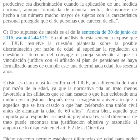
producirse esa discriminación cuando la aplicación de una medida
nacional, aunque formulada de manera neutra, desfavorece de
hecho a un número mucho mayor de sujetos con la característica
personal protegida que el de personas que carecen de ella”.
C) Otro supuesto de interés es el de la
sentencia de 30 de junio de
2016, asuntoC-443/15
. En mi análisis de esta sentencia expuse que
el TJUE resuelve la cuestión planteada sobre la posible
discriminación por razón de edad, al supeditar la regulación en
cuestión el derecho del cónyuge o pareja supérstite a que su
vinculación jurídica con el afiliado al plan de pensiones se haya
formalizado antes de cumplir este una determinada edad, los sesenta
años.
Existe, es claro y así lo confirma el TJUE, una diferencia de trato
por razón de la edad, ya que la normativa “da un trato menos
favorable a los afiliados que se han casado o que han celebrado una
unión civil registrada después de su sexagésimo aniversario que a
aquellos que se han casado o que han celebrado una unión civil
antes de alcanzar la edad de 60 años”. Ahora bien, aquello que
importa para responder la cuestión prejudicial es si tal diferencia de
trato puede encontrar una justificación objetiva y razonable al
amparo de lo dispuesto en el art. 6.2 de la Directiva.
Dicho precepto permite establecer diferencias de edad para poder