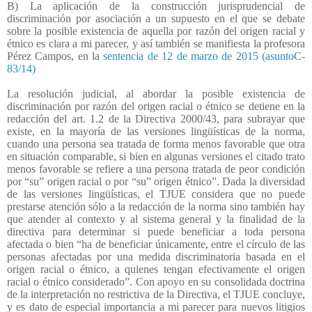
B) La aplicación de la construcción jurisprudencial de
discriminación por asociación a un supuesto en el que se debate
sobre la posible existencia de aquella por razón del origen racial y
étnico es clara a mi parecer, y así también se manifiesta la profesora
Pérez Campos, en la
sentencia de 12 de marzo de 2015 (asuntoC-
83/14)
La resolución judicial, al abordar la posible existencia de
discriminación por razón del origen racial o étnico se detiene en la
redacción del art. 1.2 de la Directiva 2000/43, para subrayar que
existe, en la mayoría de las versiones lingüísticas de la norma,
cuando una persona sea tratada de forma menos favorable que otra
en situación comparable, si bien en algunas versiones el citado trato
menos favorable se refiere a una persona tratada de peor condición
por “su” origen racial o por “su” origen étnico”. Dada la diversidad
de las versiones lingüísticas, el TJUE considera que no puede
prestarse atención sólo a la redacción de la norma sino también hay
que atender al contexto y al sistema general y la finalidad de la
directiva para determinar si puede beneficiar a toda persona
afectada o bien “ha de beneficiar únicamente, entre el círculo de las
personas afectadas por una medida discriminatoria basada en el
origen racial o étnico, a quienes tengan efectivamente el origen
racial o étnico considerado”. Con apoyo en su consolidada doctrina
de la interpretación no restrictiva de la Directiva, el TJUE concluye,
y es dato de especial importancia a mi parecer para nuevos litigios