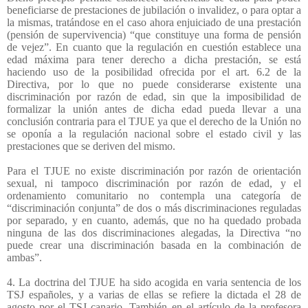
beneficiarse de prestaciones de jubilación o invalidez, o para optar a
la mismas, tratándose en el caso ahora enjuiciado de una prestación
(pensión de supervivencia) “que constituye una forma de pensión
de vejez”. En cuanto que la regulación en cuestión establece una
edad máxima para tener derecho a dicha prestación, se está
haciendo uso de la posibilidad ofrecida por el art. 6.2 de la
Directiva, por lo que no puede considerarse existente una
discriminación por razón de edad, sin que la imposibilidad de
formalizar la unión antes de dicha edad pueda llevar a una
conclusión contraria para el TJUE ya que el derecho de la Unión no
se oponía a la regulación nacional sobre el estado civil y las
prestaciones que se deriven del mismo.
Para el TJUE no existe discriminación por razón de orientación
sexual, ni tampoco discriminación por razón de edad, y el
ordenamiento comunitario no contempla una categoría de
“discriminación conjunta” de dos o más discriminaciones reguladas
por separado, y en cuanto, además, que no ha quedado probada
ninguna de las dos discriminaciones alegadas, la Directiva “no
puede crear una discriminación basada en la combinación de
ambas”.
4. La doctrina del TJUE ha sido acogida en varia sentencia de los
TSJ españoles, y a varias de ellas se refiere la dictada el 28 de
agosto por el TSJ canario. También en el artículo de la profesora