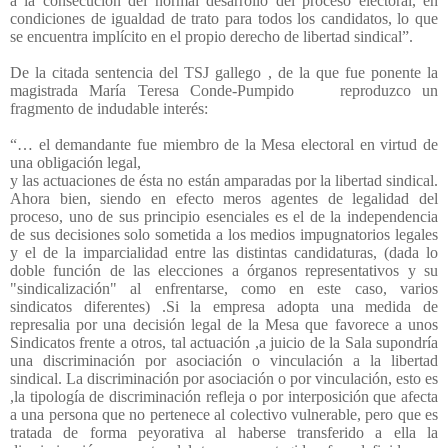
a la consecución del normal desarrollo del proceso electoral, en
condiciones de igualdad de trato para todos los candidatos, lo que
se encuentra implícito en el propio derecho de libertad sindical”.
De la citada sentencia del TSJ gallego , de la que fue ponente la
magistrada María Teresa Conde-Pumpido
reproduzco un
fragmento de indudable interés:
“… el demandante fue miembro de la Mesa electoral en virtud de
una obligación legal,
y las actuaciones de ésta no están amparadas por la libertad sindical.
Ahora bien, siendo en efecto meros agentes de legalidad del
proceso, uno de sus principio esenciales es el de la independencia
de sus decisiones solo sometida a los medios impugnatorios legales
y el de la imparcialidad entre las distintas candidaturas, (dada lo
doble función de las elecciones a órganos representativos y su
"sindicalización" al enfrentarse, como en este caso, varios
sindicatos diferentes) .Si la empresa adopta una medida de
represalia por una decisión legal de la Mesa que favorece a unos
Sindicatos frente a otros, tal actuación ,a juicio de la Sala supondría
una discriminación por asociación o vinculación a la libertad
sindical. La discriminación por asociación o por vinculación, esto es
,la tipología de discriminación refleja o por interposición que afecta
a una persona que no pertenece al colectivo vulnerable, pero que es
tratada de forma peyorativa al haberse transferido a ella la