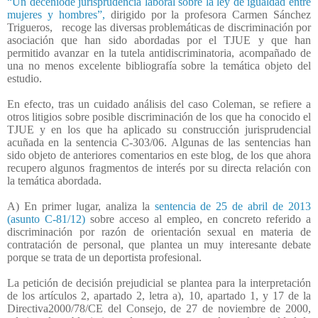
“Un deceniode jurisprudencia laboral sobre la ley de igualdad entre
mujeres y hombres”,
dirigido por la profesora Carmen Sánchez
Trigueros,
recoge las diversas problemáticas de discriminación por
asociación que han sido abordadas por el TJUE y que han
permitido avanzar en la tutela antidiscriminatoria, acompañado de
una no menos excelente bibliografía sobre la temática objeto del
estudio.
En efecto, tras un cuidado análisis del caso Coleman, se refiere a
otros litigios sobre posible discriminación de los que ha conocido el
TJUE y en los que ha aplicado su construcción jurisprudencial
acuñada en la sentencia C-303/06. Algunas de las sentencias han
sido objeto de anteriores comentarios en este blog, de los que ahora
recupero algunos fragmentos de interés por su directa relación con
la temática abordada.
A) En primer lugar, analiza la
sentencia de 25 de abril de 2013
(asunto C-81/12)
sobre acceso al empleo, en concreto referido a
discriminación por razón de orientación sexual en materia de
contratación de personal, que plantea un muy interesante debate
porque se trata de un deportista profesional.
La petición de decisión prejudicial se plantea para la interpretación
de los artículos 2, apartado 2, letra a), 10, apartado 1, y 17 de la
Directiva2000/78/CE del Consejo, de 27 de noviembre de 2000,