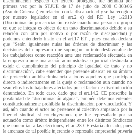
discriminación respecto del tercero protegido, fue definida por
primera vez por la STJUE de 17 de julio de 2008 C-303/06
(Asunto Coleman) en relación con la discapacidad y se ha recogido
por nuestro legislador en el art.2 e) del RD Ley 1/2013
(Discriminación por asociación: existe cuando una persona o grupo
en que se integra es objeto de un trato discriminatorio debido a su
relación con otra por motivo o por razón de discapacidad) y
podemos entenderlo ínsito en el art.17 ET , pues cuando declara
que "Serán igualmente nulas las órdenes de discriminar y las
decisiones del empresario que supongan un trato desfavorable de
los trabajadores como reacción ante una reclamación efectuada en
la empresa o ante una acción administrativa o judicial destinada a
exigir el cumplimiento del principio de igualdad de trato y no
discriminación", cabe entender que pretende abarcar en su ámbito
de protección antidiscriminatoria a todos aquellos que participan
directa o indirectamente en la queja o reclamación aun cuando no
sean ellos los trabajadores afectados por el factor de discriminación
denunciado. En todo caso, dado que el art.14.2 CE proscribe la
posibilidad de "discriminación alguna", también debemos entender
constitucionalmente prohibida la discriminación por vinculación. Y
así, aún cuando el actor no pertenece al colectivo amparado por la
libertad sindical, si concluyéramos que fue represaliado por su
actuación como árbitro independiente entre los distintos Sindicatos
que concurrían a las elecciones, el art.28 CE estaría afectado, pues
la amenaza de tal posible injerencia o represalia empresarial privaría