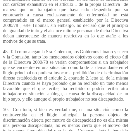
con carácter exhaustivo en el artículo 1 de la propia Directiva –de
manera que un trabajador que haya sido despedido por su
empresario a causa exclusivamente de enfermedad no está
comprendido en el marco general establecido por la Directiva
2000/78–, este Tribunal, sin embargo, no declaró que el principio
de igualdad de trato y el alcance ratione personae de dicha Directiva
deban interpretarse de manera restrictiva en lo que atañe a los
motivos de que se trata.
48. Tal como alegan la Sra. Coleman, los Gobiernos lituano y sueco
y la Comisión, tanto los mencionados objetivos como el efecto útil
de la Directiva 2000/78 se verían comprometidos si un trabajador
que se encuentre en una situación como la de la demandante en el
litigio principal no pudiera invocar la prohibición de discriminación
directa establecida en el artículo 2, apartado 2, letra a), de la misma
Directiva cuando se haya probado que ha recibido un trato menos
favorable que el que recibe, ha recibido o podría recibir otro
trabajador en situación análoga, a causa de la discapacidad de un
hijo suyo, y ello aunque el propio trabajador no sea discapacitado.
50.
Con todo, si bien es verdad que, en una situación como la
controvertida en el litigio principal, la persona objeto de
discriminación directa por motivo de discapacidad no es ella misma
una persona discapacitada, no es menos cierto que el motivo del
trato menos favorable del que la Sra. Coleman alega haber sido