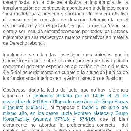
determinada, en la que se enfatiza la importancia de la
transformación de contratos temporales en indefinidos como
“una medida para prevenir y sancionar de manera efectiva
el abuso de los contratos de duración determinada en el
sector público y en el privado”, y que la misma “debe ser
clara y ser incluida sistemáticamente por todos los Estados
miembros en sus respectivos marcos normativos en materia
de Derecho laboral”.
Igualmente se citan las investigaciones abiertas por la
Comisión Europea sobre las infracciones que haya podido
cometer el gobierno español en aplicación de las cláusulas
4 y 5 del acuerdo marco en cuanto a la situación jurídica de
los funcionarios interinos en la Administración de Justicia.
Obsérvese, dada la fecha del auto, que no hay referencia
alguna a la
sentencia dictada por el TJUE el 21 de
noviembre de 2018en el llamado caso Ana de Diego Porras
II (asunto C-619/17)
, ni tampoco a
lasde 5 de junio del
mismo año, en los casos Lucia Montero Mateos y Grupo
NorteFacility (asuntos 677/16 y 574/16),
que si bien
ciertamente no abordan la problemática concreta
del
empleo estatutario si realizan una interpretación de la