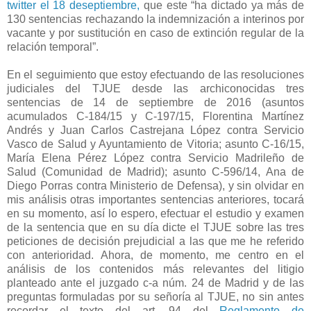
twitter el 18 deseptiembre,
que este “ha dictado ya más de
130 sentencias rechazando la indemnización a interinos por
vacante y por sustitución en caso de extinción regular de la
relación temporal”.
En el seguimiento que estoy efectuando de las resoluciones
judiciales del TJUE desde las archiconocidas tres
sentencias de 14 de septiembre de 2016 (asuntos
acumulados C-184/15 y C-197/15, Florentina Martínez
Andrés y Juan Carlos Castrejana López contra Servicio
Vasco de Salud y Ayuntamiento de Vitoria; asunto C-16/15,
María Elena Pérez López contra Servicio Madrileño de
Salud (Comunidad de Madrid); asunto C-596/14, Ana de
Diego Porras contra Ministerio de Defensa), y sin olvidar en
mis análisis otras importantes sentencias anteriores, tocará
en su momento, así lo espero, efectuar el estudio y examen
de la sentencia que en su día dicte el TJUE sobre las tres
peticiones de decisión prejudicial a las que me he referido
con anterioridad. Ahora, de momento, me centro en el
análisis de los contenidos más relevantes del litigio
planteado ante el juzgado c-a núm. 24 de Madrid y de las
preguntas formuladas por su señoría al TJUE, no sin antes
recordar el texto del art. 94 del
Reglamento de