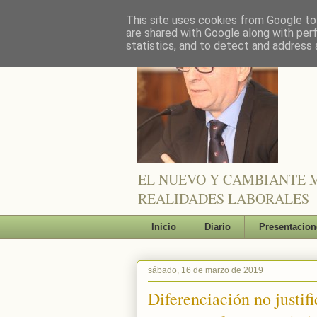
This site uses cookies from Google to 
are shared with Google along with per
statistics, and to detect and address 
EL NUEVO Y CAMBIANTE M
REALIDADES LABORALES
Inicio
Diario
Presentacion
sábado, 16 de marzo de 2019
Diferenciación no justif