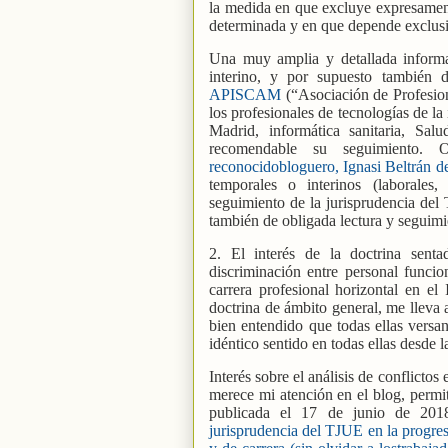
la medida en que excluye expresament
determinada y en que depende exclusi
Una muy amplia y detallada informac
interino, y por supuesto también d
APISCAM
(“Asociación de Profesio
los profesionales de tecnologías de l
Madrid, informática sanitaria, S
recomendable su seguimiento. 
reconocidobloguero, Ignasi Beltrán d
temporales o interinos (laborales
seguimiento de la jurisprudencia del
también de obligada lectura y seguimi
2. El interés de la doctrina sent
discriminación entre personal funcion
carrera profesional horizontal en e
doctrina de ámbito general, me lleva 
bien entendido que todas ellas versa
idéntico sentido en todas ellas desde l
Interés sobre el análisis de conflicto
merece mi atención en el blog, permit
publicada el 17 de junio de 2018
jurisprudencia del TJUE en la progresi