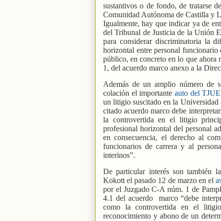
sustantivos o de fondo, de tratarse d
Comunidad Autónoma de Castilla y 
Igualmente, hay que indicar ya de ent
del Tribunal de Justicia de la Unión 
para considerar discriminatoria la di
horizontal entre personal funcionario 
público, en concreto en lo que ahora n
1, del acuerdo marco anexo a la Dire
Además de un amplio número de sen
colación el importante
auto del TJUE
un litigio suscitado en la Universida
citado acuerdo marco debe interpreta
la controvertida en el litigio princ
profesional horizontal del personal a
en consecuencia, el derecho al comp
funcionarios de carrera y al personal
interinos”.
De particular interés son también l
Kokott el pasado 12 de marzo en el
a
por el Juzgado C-A núm. 1 de Pamplon
4.1 del acuerdo
marco “debe interp
como la controvertida en el litigi
reconocimiento y abono de un determ