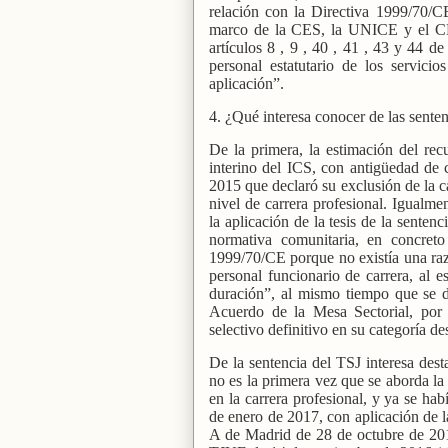
relación con la Directiva 1999/70/C
marco de la CES, la UNICE y el CEE
artículos 8 , 9 , 40 , 41 , 43 y 44 d
personal estatutario de los servici
aplicación”.
4. ¿Qué interesa conocer de las senten
De la primera, la estimación del recu
interino del ICS, con antigüedad de 
2015 que declaró su exclusión de la 
nivel de carrera profesional. Igualmen
la aplicación de la tesis de la senten
normativa comunitaria, en concret
1999/70/CE porque no existía una razón
personal funcionario de carrera, al e
duración”, al mismo tiempo que se d
Acuerdo de la Mesa Sectorial, po
selectivo definitivo en su categoría d
De la sentencia del TSJ interesa dest
no es la primera vez que se aborda la 
en la carrera profesional, y ya se hab
de enero de 2017, con aplicación de l
A de Madrid de 28 de octubre de 2