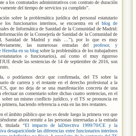
e a los contratados administrativos con contrato de duración
vamente del tiempo de servicios ya cumplido”.
ión sobre la problemática jurídica del personal estatutario
e los funcionarios interinos, se encuentra en el
blog de
nales de Informática de Sanidad de la Comunidad de Madrid:
a información de la Consejería de Sanidad de la Comunidad de
alud, Sanidad de Madrid y más …”), por lo que es muy
Obviamente, las numerosas entradas del
profesor, y
e Heredia en su blog
sobre la problemática de los trabajadores
, estatutarios o funcionarios), así como el muy riguroso
 TJUE desde las sentencias de 14 de septiembre de 2016, son
ento.
ada, o podríamos decir que confirmada, del TS sobre la
ario de carrera y el restante en el derecho profesional a la
l ICS, que no deja de se una manifestación concreta de una
a efectuar un comentario sobre dichas cuatro sentencias, en el
n sobre un mismo conflicto jurídico, y el TS se pronuncia en
a primera, haciendo referencia a esta en las tres restantes.
s en el ámbito público que no es desde luego la primera vez que
iéndome ahora remitir a las personas interesadas a la entrada
, titulada “
El impacto de laDirectiva 1999/70/CE y la
va desapariciónde las diferencias entre funcionarios interinos