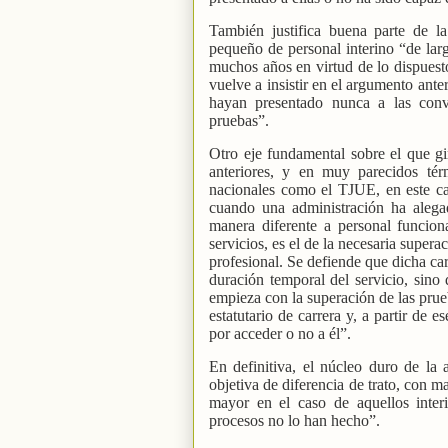
También justifica buena parte de l
pequeño de personal interino “de lar
muchos años en virtud de lo dispuesto
vuelve a insistir en el argumento ante
hayan presentado nunca a las conv
pruebas”.
Otro eje fundamental sobre el que gir
anteriores, y en muy parecidos tér
nacionales como el TJUE, en este ca
cuando una administración ha alegado
manera diferente a personal funcion
servicios, es el de la necesaria super
profesional. Se defiende que dicha ca
duración temporal del servicio, sino
empieza con la superación de las prue
estatutario de carrera y, a partir de
por acceder o no a él”.
En definitiva, el núcleo duro de la 
objetiva de diferencia de trato, con ma
mayor en el caso de aquellos inter
procesos no lo han hecho”.