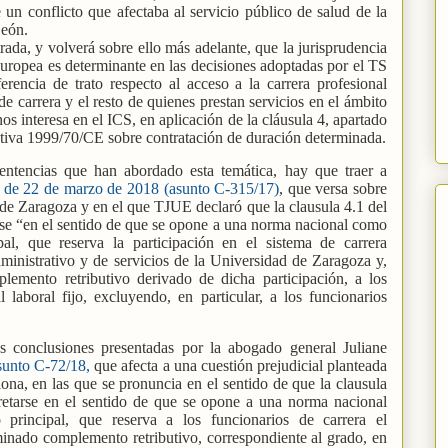
e un conflicto que afectaba al servicio público de salud de la
León.
rada, y volverá sobre ello más adelante, que la jurisprudencia
Europea es determinante en las decisiones adoptadas por el TS
ferencia de trato respecto al acceso a la carrera profesional
de carrera y el resto de quienes prestan servicios en el ámbito
os interesa en el ICS, en aplicación de la cláusula 4, apartado
ctiva 1999/70/CE sobre contratación de duración determinada.
tencias que han abordado esta temática, hay que traer a
 de 22 de marzo de 2018 (asunto C-315/17)
, que versa sobre
d de Zaragoza y en el que TJUE declaró que la clausula 4.1 del
rse “en el sentido de que se opone a una norma nacional como
ipal, que reserva la participación en el sistema de carrera
dministrativo y de servicios de la Universidad de Zaragoza y,
lemento retributivo derivado de dicha participación, a los
 laboral fijo, excluyendo, en particular, a los funcionarios
as conclusiones presentadas por la abogado general Juliane
sunto C-72/18,
que afecta a una cuestión prejudicial planteada
a, en las que se pronuncia en el sentido de que la clausula
retarse en el sentido de que se opone a una norma nacional
o principal, que reserva a los funcionarios de carrera el
inado complemento retributivo, correspondiente al grado, en