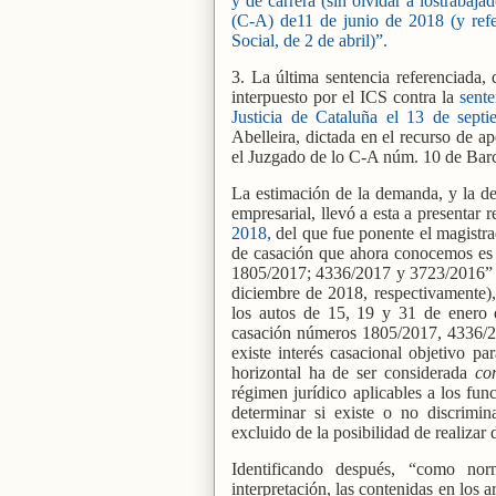
y de carrera (sin olvidar a lostrabaja
(C-A) de11 de junio de 2018 (y ref
Social, de 2 de abril)”.
3. La última sentencia referenciada,
interpuesto por el ICS contra la
sente
Justicia de Cataluña el 13 de sep
Abelleira, dictada en el recurso de ap
el Juzgado de lo C-A núm. 10 de Bar
La estimación de la demanda, y la des
empresarial, llevó a esta a presentar
2018,
del que fue ponente el magistra
de casación que ahora conocemos es 
1805/2017; 4336/2017 y 3723/2016” (
diciembre de 2018, respectivamente), 
los autos de 15, 19 y 31 de enero d
casación números 1805/2017, 4336/20
existe interés casacional objetivo pa
horizontal ha de ser considerada
co
régimen jurídico aplicables a los func
determinar si existe o no discrimi
excluido de la posibilidad de realizar 
Identificando después, “como nor
interpretación, las contenidas en los a