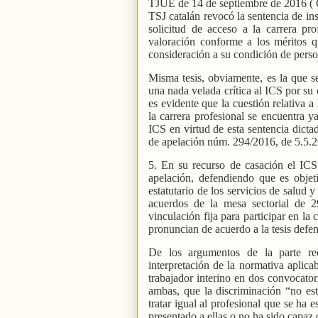
TJUE de 14 de septiembre de 2016 ( C
TSJ catalán revocó la sentencia de ins
solicitud de acceso a la carrera pr
valoración conforme a los méritos q
consideración a su condición de pers
Misma tesis, obviamente, es la que s
una nada velada crítica al ICS por su 
es evidente que la cuestión relativa a
la carrera profesional se encuentra y
ICS en virtud de esta sentencia dictad
de apelación núm. 294/2016, de 5.5.
5. En su recurso de casación el ICS
apelación, defendiendo que es objet
estatutario de los servicios de salud
acuerdos de la mesa sectorial de 
vinculación fija para participar en la
pronuncian de acuerdo a la tesis defen
De los argumentos de la parte rec
interpretación de la normativa aplica
trabajador interino en dos convocator
ambas, que la discriminación “no está
tratar igual al profesional que se ha 
presentado a ellas o no ha sido capaz 