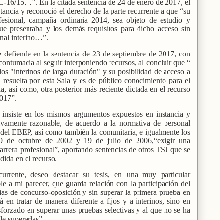
-16/15…”. En la citada sentencia de 24 de enero de 2017, el
tancia y reconoció el derecho de la parte recurrente a que “su
ofesional, campaña ordinaria 2014, sea objeto de estudio y
ue presentaba y los demás requisitos para dicho acceso sin
onal interino…”.
e defiende en la sentencia de 23 de septiembre de 2017, con
contumacia al seguir interponiendo recursos, al concluir que “
 los "interinos de larga duración" y su posibilidad de acceso a
a resuelta por esta Sala y es de público conocimiento para el
a, así como, otra posterior más reciente dictada en el recurso
2017”.
 insiste en los mismos argumentos expuestos en instancia y
ivamente razonable, de acuerdo a la normativa de personal
 y del EBEP, así como también la comunitaria, e igualmente los
29 de octubre de 2002 y 19 de julio de 2006,“exigir una
 carrera profesional”, aportando sentencias de otros TSJ que se
dida en el recurso.
urrente, deseo destacar su tesis, en una muy particular
ble a mi parecer, que guarda relación con la participación del
ias de concurso-oposición y sin superar la primera prueba en
 en tratar de manera diferente a fijos y a interinos, sino en
esforzado en superar unas pruebas selectivas y al que no se ha
de superarlas”.