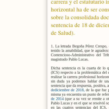
carrera y el estatutario 
horizontal ha de ser con
sobre la consolidada doc
sentencia de 18 de dicie
de Salud).
1. La letrada Begoña Pérez Crespo,
tenido la amabilidad, que le agradezc
Contencioso-Administrativo del Tr
magistrado Pablo Lucas.
Dicha sentencia es la cuarta de lo 
(ICS) respecto a la problemática del 
realizar la carrera profesional horizo
sin duda ya podemos hablar de una 
sentencia que da respuesta, positiva, 
dediciembre de 2018,
de la que fue p
misma ya encuentra un punto de refer
de 2014
(que a su vez se remite a ot
Pablo Lucas y en el que se resolvió s
en las cuatros sentencias del ICS, c