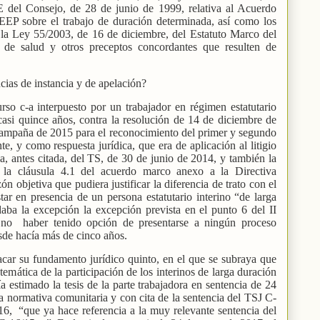
E del Consejo, de 28 de junio de 1999, relativa al Acuerdo
P sobre el trabajo de duración determinada, así como los
e la Ley 55/2003, de 16 de diciembre, del Estatuto Marco del
os de salud y otros preceptos concordantes que resulten de
cias de instancia y de apelación?
rso c-a interpuesto por un trabajador en régimen estatutario
casi quince años, contra la resolución de 14 de diciembre de
campaña de 2015 para el reconocimiento del primer y segundo
te, y como respuesta jurídica, que era de aplicación al litigio
cia, antes citada, del TS, de 30 de junio de 2014, y también la
o la cláusula 4.1 del acuerdo marco anexo a la Directiva
 objetiva que pudiera justificar la diferencia de trato con el
star en presencia de un persona estatutario interino “de larga
aba la excepción la excepción prevista en el punto 6 del II
r no
haber tenido opción de presentarse a ningún proceso
esde hacía más de cinco años.
acar su fundamento jurídico quinto, en el que se subraya que
temática de la participación de los interinos de larga duración
ía estimado la tesis de la parte trabajadora en sentencia de 24
a normativa comunitaria y con cita de la sentencia del TSJ C-
016,
“que ya hace referencia a la muy relevante sentencia del