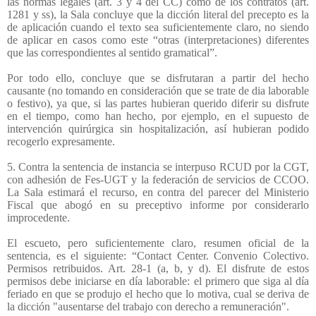
las normas legales (art. 3 y 4 del CC) como de los contratos (art.
1281 y ss), la Sala concluye que la dicción literal del precepto es la
de aplicación cuando el texto sea suficientemente claro, no siendo
de aplicar en casos como este “otras (interpretaciones) diferentes
que las correspondientes al sentido gramatical”.
Por todo ello, concluye que se disfrutaran a partir del hecho
causante (no tomando en consideración que se trate de dia laborable
o festivo), ya que, si las partes hubieran querido diferir su disfrute
en el tiempo, como han hecho, por ejemplo, en el supuesto de
intervención quirúrgica sin hospitalización, así hubieran podido
recogerlo expresamente.
5. Contra la sentencia de instancia se interpuso RCUD por la CGT,
con adhesión de Fes-UGT y la federación de servicios de CCOO.
La Sala estimará el recurso, en contra del parecer del Ministerio
Fiscal que abogó en su preceptivo informe por considerarlo
improcedente.
El escueto, pero suficientemente claro, resumen oficial de la
sentencia, es el siguiente: “Contact Center. Convenio Colectivo.
Permisos retribuidos. Art. 28-1 (a, b, y d). El disfrute de estos
permisos debe iniciarse en día laborable: el primero que siga al día
feriado en que se produjo el hecho que lo motiva, cual se deriva de
la dicción "ausentarse del trabajo con derecho a remuneración".