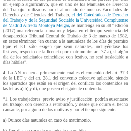
un ejemplo significativo, que en uno de los Manuales de Derecho
del Trabajo
utilizados por el alumnado de muchas Facultades de
Derecho y de Ciencias del Trabajo,
el del Catedrático de Derecho
del Trabajo y de la Seguridad Socialde la Universidad Complutense
de Madrid Alfredo Montoya Melgar,
se mantenga en su 38 ª edición
(2017) una referencia a una muy lejana en el tiempo sentencia del
desaparecido Tribunal Central de Trabajo de 3 de marzo de 1982,
en estos términos: “en cuanto a la naturaleza de los días de permiso
(que el ET sólo exigen que sean naturales, incluyéndose los
festivos, respecto de la licencia por matrimonio: art. 37 a), si algún
día de los solicitados coincidiese con festivo, no será trasladable a
días hábiles”.
4. La AN recuerda primeramente cuál es el contenido del art. 37.3
de la LET y del art. 28.1 del convenio colectivo aplicable, siendo
los apartados que están en el origen del conflicto los contenidos en
las letras a) b) y d), que poseen el siguiente contenido:
“1. Los trabajadores, previo aviso y justificación, podrán ausentarse
del trabajo, con derecho a retribución, y desde que ocurra el hecho
causante, por alguno de los motivos y por el tiempo siguiente:
a) Quince días naturales en caso de matrimonio.
b) Tres días en caso de nacimiento de un hijo.