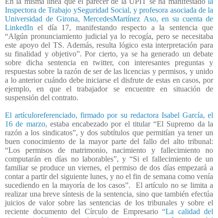
En la misma línea que el parecer de la UPIT se ha manifestado
la
Inspectora de Trabajo ySeguridad Social, y profesora asociada de la
Universidad de Girona, MercedesMartínez Aso, en su cuenta de
LinkedIn
el día 17, manifestando respecto a la sentencia que
“Algún pronunciamiento judicial ya lo recogía, pero se necesitaba
este apoyo del TS. Además, resulta lógico esta interpretación para
su finalidad y objetivo”. Por cierto, ya se ha generado un debate
sobre dicha sentencia en twitter, con interesantes preguntas y
respuestas sobre la razón de ser de las licencias y permisos, y unido
a lo anterior cuándo debe iniciarse el disfrute de estas en casos, por
ejemplo, en que el trabajador se encuentre en situación de
suspensión del contrato.
El artículoreferenciado, firmado por su redactora Isabel García, el
16 de marzo
, estaba encabezado por el titular “El Supremo da la
razón a los sindicatos”, y dos subtítulos que permitían ya tener un
buen conocimiento de la mayor parte del fallo del alto tribunal:
“Los permisos de matrimonio, nacimiento y fallecimiento no
computarán en días no laborables”, y “Si el fallecimiento de un
familiar se produce un viernes, el permiso de dos días empezará a
contar a partir del siguiente lunes, y no el fin de semana como venía
sucediendo en la mayoría de los casos”.
El artículo no se limita a
realizar una breve síntesis de la sentencia, sino que también efectúa
juicios de valor sobre las sentencias de los tribunales y sobre el
reciente documento del Círculo de Empresario
“La calidad del