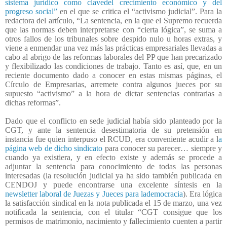
sistema jurídico como clavedel crecimiento económico y del
progreso social”
en el que se critica el “activismo judicial”. Para la
redactora del artículo, “La sentencia, en la que el Supremo recuerda
que las normas deben interpretarse con “cierta lógica”, se suma a
otros fallos de los tribunales sobre despido nulo u horas extras, y
viene a enmendar una vez más las prácticas empresariales llevadas a
cabo al abrigo de las reformas laborales del PP que han precarizado
y flexibilizado las condiciones de trabajo. Tanto es así, que, en un
reciente documento dado a conocer en estas mismas páginas, el
Círculo de Empresarias, arremete contra algunos jueces por su
supuesto “activismo” a la hora de dictar sentencias contrarias a
dichas reformas”.
Dado que el conflicto en sede judicial había sido planteado por la
CGT, y ante la sentencia desestimatoria de su pretensión en
instancia fue quien interpuso el RCUD, era conveniente acudir a l
a
página web de dicho sindicato
para conocer su parecer… siempre y
cuando ya existiera, y en efecto existe y además se procede a
adjuntar la sentencia para conocimiento de todas las personas
interesadas (la resolución judicial ya ha sido también publicada en
CENDOJ y puede encontrarse una excelente síntesis en la
newsletter laboral de Juezas y Jueces para lademocracia
). Era lógica
la satisfacción sindical en la nota publicada el 15 de marzo, una vez
notificada la sentencia, con el titular “CGT consigue que los
permisos de matrimonio, nacimiento y fallecimiento cuenten a partir