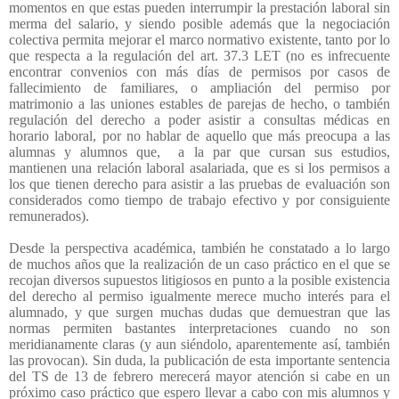
momentos en que estas pueden interrumpir la prestación laboral sin
merma del salario, y siendo posible además que la negociación
colectiva permita mejorar el marco normativo existente, tanto por lo
que respecta a la regulación del art. 37.3 LET (no es infrecuente
encontrar convenios con más días de permisos por casos de
fallecimiento de familiares, o ampliación del permiso por
matrimonio a las uniones estables de parejas de hecho, o también
regulación del derecho a poder asistir a consultas médicas en
horario laboral, por no hablar de aquello que más preocupa a las
alumnas y alumnos que,
a la par que cursan sus estudios,
mantienen una relación laboral asalariada, que es si los permisos a
los que tienen derecho para asistir a las pruebas de evaluación son
considerados como tiempo de trabajo efectivo y por consiguiente
remunerados).
Desde la perspectiva académica, también he constatado a lo largo
de muchos años que la realización de un caso práctico en el que se
recojan diversos supuestos litigiosos en punto a la posible existencia
del derecho al permiso igualmente merece mucho interés para el
alumnado, y que surgen muchas dudas que demuestran que las
normas permiten bastantes interpretaciones cuando no son
meridianamente claras (y aun siéndolo, aparentemente así, también
las provocan). Sin duda, la publicación de esta importante sentencia
del TS de 13 de febrero merecerá mayor atención si cabe en un
próximo caso práctico que espero llevar a cabo con mis alumnos y