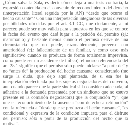
¿Cómo salva la Sala, es decir cómo llega a una tesis contraria, la
expresión contenida en el convenio de reconocimiento del derecho
(interpretación literal seguida por la AN) “desde que ocurra el
hecho causante”? Con una interpretación integradora de las diversas
posibilidades ofrecidas por el art. 3.1 CC, que ciertamente, a mi
parecer, puede ser muy válida para supuestos en los que se conoce
la fecha del evento que dará lugar a la petición del permiso (ej.:
matrimonio) y bastante menos cuando el permiso derive de una
circunstancia que no puede, razonablemente, preverse con
anterioridad (ej.: fallecimiento de un familiar, y como caso más
significativo cuando se produzca de forma totalmente imprevista,
como puede ser un accidente de tráfico): el inciso referenciado del
art. 28.1 significa que el permiso sólo puede iniciarse “a partir de” y
no “antes de” la producción del hecho causante, considerando (me
surge la duda, que dejo aquí planteada, de si esa fue la
interpretación efectuada por los sujetos negociadores del convenio,
aun cuando parece que la parte sindical sí la considera adecuada, al
adherirse a la demanda presentada por un sindicato que no estuvo
presente en la comisión negociadora) que la conjunción “y”, que
une el reconocimiento de la ausencia “con derecho a retribución”
con la referencia a “desde que se produzca el hecho causante”, “es
condicional y expresiva de la condición impuesta para el disfrute
del permiso: sólo a partir de la producción del hecho que lo
motiva”.