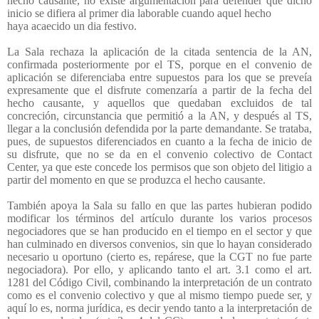
hecho causante, no existe argumentación para defender que dicho
inicio se difiera al primer dia laborable cuando aquel hecho
haya acaecido un dia festivo.
La Sala rechaza la aplicación de la citada sentencia de la AN,
confirmada posteriormente por el TS, porque en el convenio de
aplicación se diferenciaba entre supuestos para los que se preveía
expresamente que el disfrute comenzaría a partir de la fecha del
hecho causante, y aquellos que quedaban excluidos de tal
concreción, circunstancia que permitió a la AN, y después al TS,
llegar a la conclusión defendida por la parte demandante. Se trataba,
pues, de supuestos diferenciados en cuanto a la fecha de inicio de
su disfrute, que no se da en el convenio colectivo de Contact
Center, ya que este concede los permisos que son objeto del litigio a
partir del momento en que se produzca el hecho causante.
También apoya la Sala su fallo en que las partes hubieran podido
modificar los términos del artículo durante los varios procesos
negociadores que se han producido en el tiempo en el sector y que
han culminado en diversos convenios, sin que lo hayan considerado
necesario u oportuno (cierto es, repárese, que la CGT no fue parte
negociadora). Por ello, y aplicando tanto el art. 3.1 como el art.
1281 del Código Civil, combinando la interpretación de un contrato
como es el convenio colectivo y que al mismo tiempo puede ser, y
aquí lo es, norma jurídica, es decir yendo tanto a la interpretación de