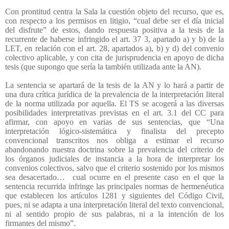
Con prontitud centra la Sala la cuestión objeto del recurso, que es,
con respecto a los permisos en litigio, “cual debe ser el día inicial
del disfrute” de estos, dando respuesta positiva a la tesis de la
recurrente de haberse infringido el art. 37 3, apartado a) y b) de la
LET, en relación con el art. 28, apartados a), b) y d) del convenio
colectivo aplicable, y con cita de jurisprudencia en apoyo de dicha
tesis (que supongo que sería la también utilizada ante la AN).
La sentencia se apartará de la tesis de la AN y lo hará a partir de
una dura crítica jurídica de la prevalencia de la interpretación literal
de la norma utilizada por aquella. El TS se acogerá a las diversas
posibilidades interpretativas previstas en el art. 3.1 del CC para
afirmar, con apoyo en varias de sus sentencias, que “Una
interpretación lógico-sistemática y finalista del precepto
convencional transcritos nos obliga a estimar el recurso
abandonando nuestra doctrina sobre la prevalencia del criterio de
los órganos judiciales de instancia a la hora de interpretar los
convenios colectivos, salvo que el criterio sostenido por los mismos
sea desacertado…
cual ocurre en el presente caso en el que la
sentencia recurrida infringe las principales normas de hermenéutica
que establecen los artículos 1281 y siguientes del Código Civil,
pues, ni se adapta a una interpretación literal del texto convencional,
ni al sentido propio de sus palabras, ni a la intención de los
firmantes del mismo”.