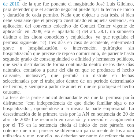
de 2010
, de la que fue ponente el magistrado José Luís Gilolmo,
para defender que el acuerdo negocial puede fijar la fecha de inicio
y duración de cada permiso. Nada que objetar a esta tesis, si bien
debe señalarse que el precepto cuestionado en aquella sentencia, en
aplicación del convenio colectivo de Contact Center vigente de
aplicación en 2008, era el apartado c) del art. 28.1, un supuesto
distinto a los ahora conocidos y enjuiciados, ya que regulaba el
permiso siguiente: “c) Tres días en caso de accidente, enfermedad
grave u hospitalización, o intervención quirúrgica sin
hospitalización que precise de reposo domiciliario, de pariente hasta
segundo grado de consanguinidad o afinidad y hermanos políticos,
que serán disfrutados de forma continuada dentro de los diez días
naturales, contados a partir del día en que se produzca el hecho
causante, inclusive”, que permitía un disfrute en fechas
seleccionadas por el trabajador dentro de un periodo determinado
de tiempo, y siempre a partir de aquel en que se produjera el hecho
causante.
La tesis de la parte sindical demandante era que tal permiso podía
disfrutarse “con independencia de que dicho familiar siga o no
hospitalizado", oponiéndose a la misma la parte empresarial. La
desestimación de la primera tesis por la AN en sentencia de 20 de
abril de 2009 fue recurrida en casación y mereció el acogimiento
por el TS en la sentencia citada al inicio de este párrafo, con
criterios que a mi parecer se diferencian parcialmente de los ahora
utilizados y que, por ello, no deberían ser punto de referencia para