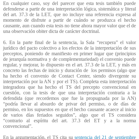
En cualquier caso, soy del parecer que esta tesis también puede
defenderse a partir de una interpretación lógica, sistemática y literal
del art. 37.3 de la LET, que no incluye una referencia expresa al
momento de disfrute a partir de cuándo se produzca el hecho
causante, aun cuando esta tesis no tiene ahora mayor valor que el de
una observación obiter dicta de carácter doctrinal.
6. En la parte final de la sentencia, la Sala “recupera” el valor
jurídico del pacto colectivo a los efectos de la interpretación de sus
preceptos, poniendo de manifiesto en primer lugar que (principios
de jerarquía normativa y de complementariedad) el convenio puede
regular, y mejorar, lo dispuesto en el art. 37.3 de la LET, y más en
concreto las fechas de inicio y duración de
los permisos (algo que
ha hecho el convenio de Contact Center, siendo divergente su
interpretación por la AN y por el TS). Completa esta interpretación
integradora que ha hecho el TS del precepto convencional en
cuestión, con la tesis de que una interpretación contraria a la
defendida (que recordemos que fue la propugnada por la AN)
“podría llevar al absurdo de privar del permiso, o de días de
permiso, en los supuestos en que el hecho causante acaece al inicio
de varios días feriados seguidos”, algo que el TS considera
“contrario al espíritu del art. 37.3 del ET y a la norma
convencional”.
En la argumentación, el TS cita su
sentencia del 21 de septiembre