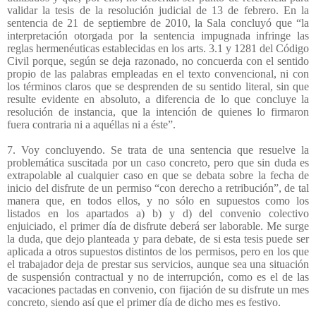
validar la tesis de la resolución judicial de 13 de febrero. En la
sentencia de 21 de septiembre de 2010, la Sala concluyó que “la
interpretación otorgada por la sentencia impugnada infringe las
reglas hermenéuticas establecidas en los arts. 3.1 y 1281 del Código
Civil porque, según se deja razonado, no concuerda con el sentido
propio de las palabras empleadas en el texto convencional, ni con
los términos claros que se desprenden de su sentido literal, sin que
resulte evidente en absoluto, a diferencia de lo que concluye la
resolución de instancia, que la intención de quienes lo firmaron
fuera contraria ni a aquéllas ni a éste”.
7. Voy concluyendo. Se trata de una sentencia que resuelve la
problemática suscitada por un caso concreto, pero que sin duda es
extrapolable al cualquier caso en que se debata sobre la fecha de
inicio del disfrute de un permiso “con derecho a retribución”, de tal
manera que, en todos ellos, y no sólo en supuestos como los
listados en los apartados a) b) y d) del convenio colectivo
enjuiciado, el primer día de disfrute deberá ser laborable. Me surge
la duda, que dejo planteada y para debate, de si esta tesis puede ser
aplicada a otros supuestos distintos de los permisos, pero en los que
el trabajador deja de prestar sus servicios, aunque sea una situación
de suspensión contractual y no de interrupción, como es el de las
vacaciones pactadas en convenio, con fijación de su disfrute un mes
concreto, siendo así que el primer día de dicho mes es festivo.