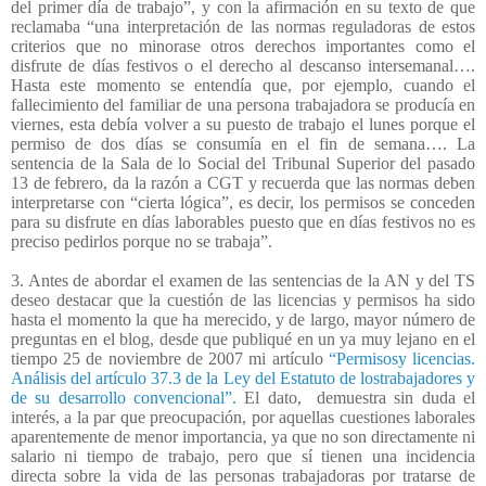
del primer día de trabajo”, y con la afirmación en su texto de que
reclamaba “una interpretación de las normas reguladoras de estos
criterios que no minorase otros derechos importantes como el
disfrute de días festivos o el derecho al descanso intersemanal….
Hasta este momento se entendía que, por ejemplo, cuando el
fallecimiento del familiar de una persona trabajadora se producía en
viernes, esta debía volver a su puesto de trabajo el lunes porque el
permiso de dos días se consumía en el fin de semana…. La
sentencia de la Sala de lo Social del Tribunal Superior del pasado
13 de febrero, da la razón a CGT y recuerda que las normas deben
interpretarse con “cierta lógica”, es decir, los permisos se conceden
para su disfrute en días laborables puesto que en días festivos no es
preciso pedirlos porque no se trabaja”.
3. Antes de abordar el examen de las sentencias de la AN y del TS
deseo destacar que la cuestión de las licencias y permisos ha sido
hasta el momento la que ha merecido, y de largo, mayor número de
preguntas en el blog, desde que publiqué en un ya muy lejano en el
tiempo 25 de noviembre de 2007 mi artículo
“Permisosy licencias.
Análisis del artículo 37.3 de la Ley del Estatuto de lostrabajadores y
de su desarrollo convencional”.
El dato,
demuestra sin duda el
interés, a la par que preocupación, por aquellas cuestiones laborales
aparentemente de menor importancia, ya que no son directamente ni
salario ni tiempo de trabajo, pero que sí tienen una incidencia
directa sobre la vida de las personas trabajadoras por tratarse de