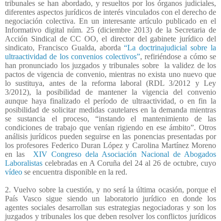
tribunales se han abordado, y resueltos por los órganos judiciales,
diferentes aspectos jurídicos de interés vinculados con el derecho de
negociación colectiva. En un interesante artículo publicado en el
Informativo digital núm. 25 (diciembre 2013) de la Secretaria de
Acción Sindical de CC OO, el director del gabinete jurídico del
sindicato, Francisco Gualda, aborda
“La doctrinajudicial sobre la
ultraactividad de los convenios colectivos”
, refiriéndose a cómo se
han pronunciado los juzgados y tribunales sobre
la validez de los
pactos de vigencia de convenio, mientras no exista uno nuevo que
lo sustituya, antes de la reforma laboral (RDL 3/2012 y Ley
3/2012), la posibilidad de mantener la vigencia del convenio
aunque haya finalizado el período de ultraactividad, o en fin la
posibilidad de solicitar medidas cautelares en la demanda mientras
se sustancia el proceso, “instando el mantenimiento de las
condiciones de trabajo que venían rigiendo en ese ámbito”. Otros
análisis jurídicos pueden seguirse en las ponencias presentadas por
los profesores Federico Duran López y Carolina Martínez Moreno
en las
XIV Congreso dela Asociación Nacional de Abogados
Laboralistas
celebradas en A Coruña del 24 al 26 de octubre, cuyo
vídeo
se encuentra disponible en la red.
2. Vuelvo sobre la cuestión, y no será la última ocasión, porque el
País Vasco sigue siendo un laboratorio jurídico en donde los
agentes sociales desarrollan sus estrategias negociadoras y son los
juzgados y tribunales los que deben resolver los conflictos jurídicos