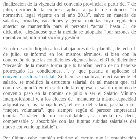
finalización de la vigencia del convenio provincial a partir del 7 de
julio, decidiendo la empresa aplicar a partir de entonces “la
normativa legal vigente en el año 2013”, salvo en materia de
salarios, jornadas, vacaciones y geroa, materias cuya regulación
anterior se mantendría para el personal “actual” hasta 31 de
diciembre, alegándose que la medida se adoptaba “por razones de
operatividad, informatización y gestión”.
En otro escrito dirigido a los trabajadores de la plantilla, de fecha 1
de julio, se informó en los mismos términos, si bien con la
concreción de que las condiciones vigentes hasta el 31 de diciembre
“decaerán de la misma forma que lo habrían hecho de no haberse
prorrogado las condiciones…”, y que pasaría a aplicarse el
convenio sectorial estatal.
Si bien se mantuvo, efectivamente el
salario, se modificó la estructura salarial, de tal manera que, tal
como se anunció en el escrito de la empresa, el salario mínimo de
convenio pasó en la nómina de julio a ser el Salario Mínimo
Interprofesional y, a los efectos de “mantener la misma capacidad
adquisitiva a los trabajadores”, el resto del salario pasaba a ser
“mejora voluntaria”, que siempre según el parecer empresarial
tendría “carácter de no consolidable y a cuenta (es decir,
compensable y absorbible con las futuras subidas salariales del
nuevo convenio aplicable”).
Por último, cabe también referirse al escrito que la organización