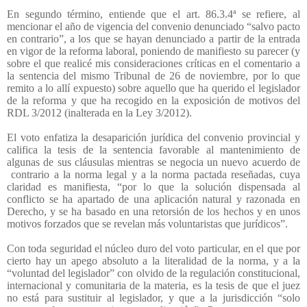
En segundo término, entiende que el art. 86.3.4ª se refiere, al
mencionar el año de vigencia del convenio denunciado “salvo pacto
en contrario”, a los que se hayan denunciado a partir de la entrada
en vigor de la reforma laboral, poniendo de manifiesto su parecer (y
sobre el que realicé mis consideraciones críticas en el comentario a
la sentencia del mismo Tribunal de 26 de noviembre, por lo que
remito a lo allí expuesto) sobre aquello que ha querido el legislador
de la reforma y que ha recogido en la exposición de motivos del
RDL 3/2012 (inalterada en la Ley 3/2012).
El voto enfatiza la desaparición jurídica del convenio provincial y
califica la tesis de la sentencia favorable al mantenimiento de
algunas de sus cláusulas mientras se negocia un nuevo acuerdo de
contrario a la norma legal y a la norma pactada reseñadas, cuya
claridad es manifiesta, “por lo que la solución dispensada al
conflicto se ha apartado de una aplicación natural y razonada en
Derecho, y se ha basado en una retorsión de los hechos y en unos
motivos forzados que se revelan más voluntaristas que jurídicos”.
Con toda seguridad el núcleo duro del voto particular, en el que por
cierto hay un apego absoluto a la literalidad de la norma, y a la
“voluntad del legislador” con olvido de la regulación constitucional,
internacional y comunitaria de la materia, es la tesis de que el juez
no está para sustituir al legislador, y que a la jurisdicción “solo