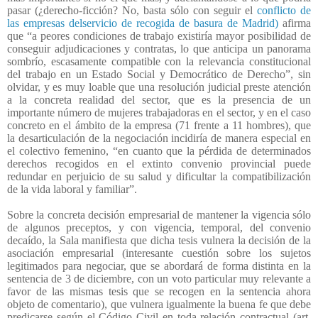
pasar (¿derecho-ficción? No, basta sólo con seguir el
conflicto de
las empresas delservicio de recogida de basura de Madrid)
afirma
que “a peores condiciones de trabajo existiría mayor posibilidad de
conseguir adjudicaciones y contratas, lo que anticipa un panorama
sombrío, escasamente compatible con la relevancia constitucional
del trabajo en un Estado Social y Democrático de Derecho”, sin
olvidar, y es muy loable que una resolución judicial preste atención
a la concreta realidad del sector, que es la presencia de un
importante número de mujeres trabajadoras en el sector, y en el caso
concreto en el ámbito de la empresa (71 frente a 11 hombres), que
la desarticulación de la negociación incidiría de manera especial en
el colectivo femenino, “en cuanto que la pérdida de determinados
derechos recogidos en el extinto convenio provincial puede
redundar en perjuicio de su salud y dificultar la compatibilización
de la vida laboral y familiar”.
Sobre la concreta decisión empresarial de mantener la vigencia sólo
de algunos preceptos, y con vigencia, temporal, del convenio
decaído, la Sala manifiesta que dicha tesis vulnera la decisión de la
asociación empresarial (interesante cuestión sobre los sujetos
legitimados para negociar, que se abordará de forma distinta en la
sentencia de 3 de diciembre, con un voto particular muy relevante a
favor de las mismas tesis que se recogen en la sentencia ahora
objeto de comentario), que vulnera igualmente la buena fe que debe
predicarse según el Código Civil en toda relación contractual (art.