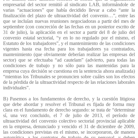
empresarial del sector remitió al sindicato LAB, informándole de
varias “actuaciones” que había decidido llevar a cabo “ante la
finalización del plazo de ultraactividad del convenio…”, entre las
que se incluían nuevas reuniones negociadoras a partir del mes de
septiembre (con concreción de las fechas en un posterior escrito de
31 de julio), la aplicación en el sector a partir del 8 de julio del
convenio estatal sectorial, “y en lo no regulado por el mismo, el
Estatuto de los trabajadores”, y el mantenimiento de las condiciones
vigentes hasta esa fecha para los trabajadores ya contratados,
mantenimiento (que obviamente deberían realizar las empresas del
sector) que se efectuaba “ad cautelam” (advierto, para todas las
condiciones de trabajo y no sólo para las mantenidas para la
empresa cuya decisión se cuestiona en la sentencia ahora analizada)
“mientras los Tribunales se pronuncien sobre cuáles son los efectos
de la pérdida de la ultraactividad respecto de las relaciones laborales
individuales”.
B) Pasemos a los fundamentos de derecho, y la cuestión litigiosa
que debe abordar y resolver el Tribunal es fijada de forma muy
clara en el fundamento de derecho segundo: se trata de “determinar
sí, una vez concluido, el 7 de julio de 2013, el período de
ultraactividad del convenio colectivo sectorial provincial aplicable
en la empresa, denunciado y vencido el 31 de diciembre de 2009,
las condiciones previstas en el mismo, se incorporaron, de manera
automática, a los contratos de trabajo de su personal, y deben