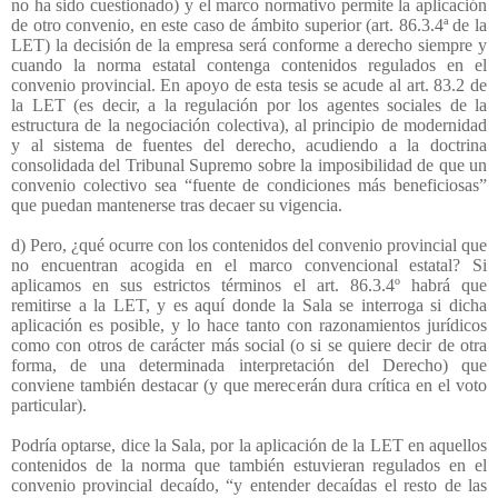
no ha sido cuestionado) y el marco normativo permite la aplicación
de otro convenio, en este caso de ámbito superior (art. 86.3.4ª de la
LET) la decisión de la empresa será conforme a derecho siempre y
cuando la norma estatal contenga contenidos regulados en el
convenio provincial. En apoyo de esta tesis se acude al art. 83.2 de
la LET (es decir, a la regulación por los agentes sociales de la
estructura de la negociación colectiva), al principio de modernidad
y al sistema de fuentes del derecho, acudiendo a la doctrina
consolidada del Tribunal Supremo sobre la imposibilidad de que un
convenio colectivo sea “fuente de condiciones más beneficiosas”
que puedan mantenerse tras decaer su vigencia.
d) Pero, ¿qué ocurre con los contenidos del convenio provincial que
no encuentran acogida en el marco convencional estatal? Si
aplicamos en sus estrictos términos el art. 86.3.4º habrá que
remitirse a la LET, y es aquí donde la Sala se interroga si dicha
aplicación es posible, y lo hace tanto con razonamientos jurídicos
como con otros de carácter más social (o si se quiere decir de otra
forma, de una determinada interpretación del Derecho) que
conviene también destacar (y que merecerán dura crítica en el voto
particular).
Podría optarse, dice la Sala, por la aplicación de la LET en aquellos
contenidos de la norma que también estuvieran regulados en el
convenio provincial decaído, “y entender decaídas el resto de las