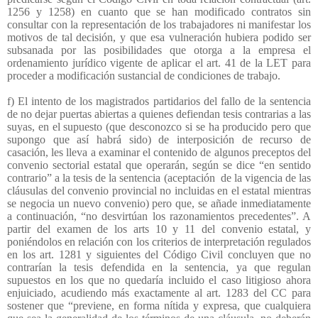
1256 y 1258) en cuanto que se han modificado contratos sin
consultar con la representación de los trabajadores ni manifestar los
motivos de tal decisión, y que esa vulneración hubiera podido ser
subsanada por las posibilidades que otorga a la empresa el
ordenamiento jurídico vigente de aplicar el art. 41 de la LET para
proceder a modificación sustancial de condiciones de trabajo.
f) El intento de los magistrados partidarios del fallo de la sentencia
de no dejar puertas abiertas a quienes defiendan tesis contrarias a las
suyas, en el supuesto (que desconozco si se ha producido pero que
supongo que así habrá sido) de interposición de recurso de
casación, les lleva a examinar el contenido de algunos preceptos del
convenio sectorial estatal que operarán, según se dice “en sentido
contrario” a la tesis de la sentencia (aceptación
de la vigencia de las
cláusulas del convenio provincial no incluidas en el estatal mientras
se negocia un nuevo convenio) pero que, se añade inmediatamente
a continuación, “no desvirtúan los razonamientos precedentes”. A
partir del examen de los arts 10 y 11 del convenio estatal, y
poniéndolos en relación con los criterios de interpretación regulados
en los art. 1281 y siguientes del Código Civil concluyen que no
contrarían la tesis defendida en la sentencia, ya que regulan
supuestos en los que no quedaría incluido el caso litigioso ahora
enjuiciado, acudiendo más exactamente al art. 1283 del CC para
sostener que “previene, en forma nítida y expresa, que cualquiera