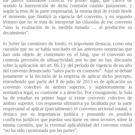
me parece totalmente correcta: en primer lugar, que carece de
sentido la intervención de dicha comisión cuando justamente, y
según la tesis de la parte empresarial, la misma dejó de existir desde
el momento que finalizó la vigencia del convenio, y en segundo
término que no se trata de interpretar las cláusulas de ese convenio
“sino la evaluación de la medida tomada … al producirse su
decaimiento”.
b) Sobre las cuestiones de fondo, es importante destacar, como una
cuestión que no se había suscitado en las anteriores sentencias que
han sido objeto de comentario en el blog, que el convenio no
contenía previsión de ultraactividad, por lo que no hay discusión
sobre la aplicación del art. 86.3 y del período de vigencia de un año
del convenio denunciado “salvo pacto en contrario”. Aquí se debate
justamente si la decisión de la empresa de aplicar dicho precepto,
entendiendo que partir del 8 de julio de 2013 es de aplicación un
convenio colectivo de ámbito superior, y supletoriamente la
normativa legal, es conforme o a derecho. Por consiguiente, la Sala
ha de estudiar en primer lugar si existe convenio colectivo de
ámbito superior, con respuesta afirmativa ya facilitada por la parte
empresarial al aplicar (parcialmente) el convenio sectorial estatal, y
destaco por su importancia jurídica y pensando en posibles
conflictos jurídicos que puedan suscitarse en otros sectores sobre la
misma cuestión, que la eventual aplicabilidad del convenio estatal
“no ha sido cuestionada por las partes”.