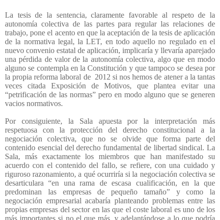
La tesis de la sentencia, claramente favorable al respeto de la
autonomía colectiva de las partes para regular las relaciones de
trabajo, pone el acento en que la aceptación de la tesis de aplicación
de la normativa legal, la LET, en todo aquello no regulado en el
nuevo convenio estatal de aplicación, implicaría y llevaría aparejado
una pérdida de valor de la autonomía colectiva, algo que en modo
alguno se contempla en la Constitución y que tampoco se desea por
la propia reforma laboral de
2012 si nos hemos de atener a la tantas
veces citada Exposición de Motivos, que plantea evitar una
“petrificación de las normas” pero en modo alguno que se generen
vacios normativos.
Por consiguiente, la Sala apuesta por la interpretación más
respetuosa con la protección del derecho constitucional a la
negociación colectiva, que no se olvide que forma parte del
contenido esencial del derecho fundamental de libertad sindical. La
Sala, más exactamente los miembros que han manifestado su
acuerdo con el contenido del fallo, se refiere, con una cuidado y
riguroso razonamiento, a qué ocurriría si la negociación colectiva se
desarticulara “en una rama de escasa cualificación, en la que
predominan las empresas de pequeño tamaño” y como la
negociación empresarial acabaría planteando problemas entre las
propias empresas del sector en las que el coste laboral es uno de los
más importantes si no el que más, y adelantándose a lo que podría