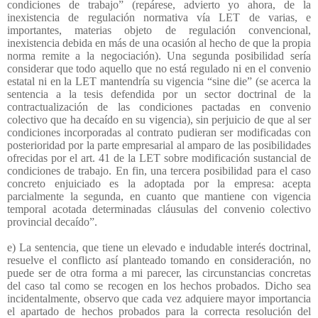
condiciones de trabajo” (repárese, advierto yo ahora, de la
inexistencia de regulación normativa vía LET de varias, e
importantes, materias objeto de regulación convencional,
inexistencia debida en más de una ocasión al hecho de que la propia
norma remite a la negociación). Una segunda posibilidad sería
considerar que todo aquello que no está regulado ni en el convenio
estatal ni en la LET mantendría su vigencia “sine die” (se acerca la
sentencia a la tesis defendida por un sector doctrinal de la
contractualización de las condiciones pactadas en convenio
colectivo que ha decaído en su vigencia), sin perjuicio de que al ser
condiciones incorporadas al contrato pudieran ser modificadas con
posterioridad por la parte empresarial al amparo de las posibilidades
ofrecidas por el art. 41 de la LET sobre modificación sustancial de
condiciones de trabajo. En fin, una tercera posibilidad para el caso
concreto enjuiciado es la adoptada por la empresa: acepta
parcialmente la segunda, en cuanto que mantiene con vigencia
temporal acotada determinadas cláusulas del convenio colectivo
provincial decaído”.
e) La sentencia, que tiene un elevado e indudable interés doctrinal,
resuelve el conflicto así planteado tomando en consideración, no
puede ser de otra forma a mi parecer, las circunstancias concretas
del caso tal como se recogen en los hechos probados. Dicho sea
incidentalmente, observo que cada vez adquiere mayor importancia
el apartado de hechos probados para la correcta resolución del