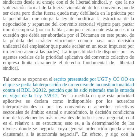
sindicatos desde su encaje con el de libertad sindical, y
que la no
vulneración formal de la fuerza vinculante de los convenios puede
ser cierta pero dicha fuerza queda muy debilitada en la práctica por
la posibilidad que otorga la ley de modificar la estructura de la
negociación y separarse del convenio sectorial vigente para pactar
uno de empresa (por no hablar, aunque ciertamente esta no es una
cuestión que debía ser abordada por el Dictamen en este punto, de
la pérdida del carácter vinculante cuando haya una decisión
unilateral del empleador que puede acabar en un texto impuesto por
un tercero ajeno a las partes). La imposibilidad de disponer por los
agentes sociales de la prioridad aplicativa del convenio colectivo de
empresa limita claramente el derecho fundamental de
libertad
sindical.
Tal como se expone en el
escrito presentado por UGT y CC OO en
el que se pedía lainterposición de un recurso de inconstitucionalidad
contra el RDL 3/2012,
petición que ha sido reiterada tras la entrada
en vigor de la Ley 3/2012,
“en la medida en que esta prioridad
aplicativa se declara como indisponible por los acuerdos
interprofesionales o por los convenios o acuerdos colectivos
sectoriales de ámbito estatal o autonómico, la decisión condiciona
uno de los elementos más relevantes de todo sistema negocial, cual
es el relativo a su estructura; esto es, a la determinación de los
niveles donde se negocia, cuya general ordenación queda ahora
clausurada a la autonomía negocial”. En efecto, y sigo con la