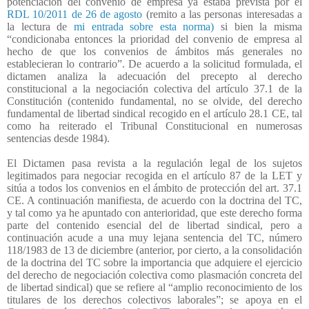
potenciación del convenio de empresa ya estaba prevista por el
RDL 10/2011 de 26 de agosto
(remito a las personas interesadas a
la lectura de
mi entrada sobre esta norma)
si bien la misma
“condicionaba entonces la prioridad del convenio de empresa al
hecho de que los convenios de ámbitos más generales no
establecieran lo contrario”. De acuerdo a la solicitud formulada, el
dictamen analiza la adecuación del precepto al derecho
constitucional a la negociación colectiva del artículo 37.1 de la
Constitución (contenido fundamental, no se olvide, del derecho
fundamental de libertad sindical recogido en el artículo 28.1 CE, tal
como ha reiterado el Tribunal Constitucional en numerosas
sentencias desde 1984).
El Dictamen pasa revista a la regulación legal de los sujetos
legitimados para negociar recogida en el artículo 87 de la LET y
sitúa a todos los convenios en el ámbito de protección del art. 37.1
CE. A continuación manifiesta, de acuerdo con la doctrina del TC,
y tal como ya he apuntado con anterioridad, que este derecho forma
parte del contenido esencial del de libertad sindical, pero a
continuación acude a una muy lejana sentencia del TC, número
118/1983 de 13 de diciembre (anterior, por cierto, a la consolidación
de la doctrina del TC sobre la importancia que adquiere el ejercicio
del derecho de negociación colectiva como plasmación concreta del
de libertad sindical) que se refiere al “amplio reconocimiento de los
titulares de los derechos colectivos laborales”; se apoya en el