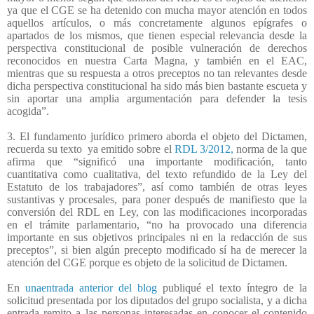
ya que el CGE se ha detenido con mucha mayor atención en todos
aquellos artículos, o más concretamente algunos epígrafes o
apartados de los mismos, que tienen especial relevancia desde la
perspectiva constitucional de posible vulneración de derechos
reconocidos en nuestra Carta Magna, y también en el EAC,
mientras que su respuesta a otros preceptos no tan relevantes desde
dicha perspectiva constitucional ha sido más bien bastante escueta y
sin aportar una amplia argumentación para defender la tesis
acogida”.
3. El fundamento jurídico primero aborda el objeto del Dictamen,
recuerda su texto
ya emitido sobre el
RDL 3/2012,
norma de la que
afirma que “significó una importante modificación, tanto
cuantitativa como cualitativa, del texto refundido de la Ley del
Estatuto de los trabajadores”, así como también de otras leyes
sustantivas y procesales, para poner después de manifiesto que la
conversión del RDL en Ley, con las modificaciones incorporadas
en el trámite parlamentario, “no ha provocado una diferencia
importante en sus objetivos principales ni en la redacción de sus
preceptos”, si bien algún precepto modificado sí ha de merecer la
atención del CGE porque es objeto de la solicitud de Dictamen.
En
unaentrada anterior del blog
publiqué el texto íntegro de la
solicitud presentada por los diputados del grupo socialista, y a dicha
entrada remito a las personas interesadas en conocer el contenido