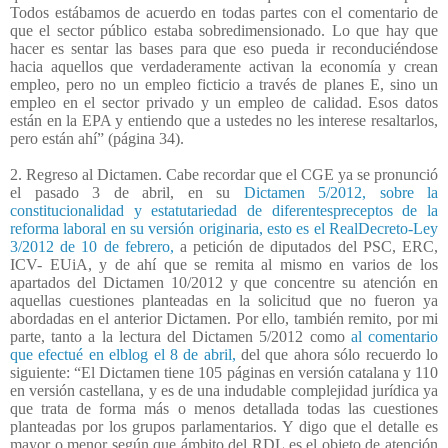
Todos estábamos de acuerdo en todas partes con el comentario de
que el sector público estaba sobredimensionado. Lo que hay que
hacer es sentar las bases para que eso pueda ir reconduciéndose
hacia aquellos que verdaderamente activan la economía y crean
empleo, pero no un empleo ficticio a través de planes E, sino un
empleo en el sector privado y un empleo de calidad. Esos datos
están en la EPA y entiendo que a ustedes no les interese resaltarlos,
pero están ahí” (página 34).
2. Regreso al Dictamen. Cabe recordar que el CGE ya se pronunció
el pasado 3 de abril, en su
Dictamen 5/2012, sobre la
constitucionalidad y estatutariedad de diferentespreceptos de la
reforma laboral en su versión originaria, esto es el RealDecreto-Ley
3/2012 de 10 de febrero,
a petición de diputados del
PSC, ERC,
ICV- EUiA, y de ahí que se remita al mismo en varios de los
apartados del Dictamen 10/2012 y que concentre su atención en
aquellas cuestiones planteadas en la solicitud que no fueron ya
abordadas en el anterior Dictamen. Por ello, también remito, por mi
parte, tanto a la lectura del Dictamen 5/2012 como
al comentario
que efectué en elblog el 8 de abril,
del que ahora sólo recuerdo lo
siguiente: “El Dictamen tiene 105 páginas en versión catalana y 110
en versión castellana, y es de una indudable complejidad jurídica ya
que trata de forma más o menos detallada todas las cuestiones
planteadas por los grupos parlamentarios. Y digo que el detalle es
mayor o menor según que ámbito del RDL es el objeto de atención