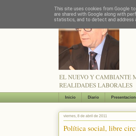
This site uses cookies from Google to 
are shared with Google along with per
statistics, and to detect and address 
EL NUEVO Y CAMBIANTE M
REALIDADES LABORALES
Inicio
Diario
Presentacion
viernes, 8 de abril de 2011
Política social, libre ci