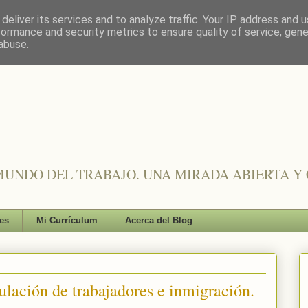
deliver its services and to analyze traffic. Your IP address and 
formance and security metrics to ensure quality of service, gen
abuse.
UNDO DEL TRABAJO. UNA MIRADA ABIERTA Y 
es
Mi Currículum
Acerca del Blog
rculación de trabajadores e inmigración.