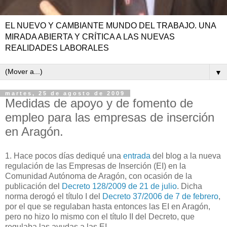
EL NUEVO Y CAMBIANTE MUNDO DEL TRABAJO. UNA
MIRADA ABIERTA Y CRÍTICA A LAS NUEVAS
REALIDADES LABORALES
▼
martes, 25 de agosto de 2009
Medidas de apoyo y de fomento de
empleo para las empresas de inserción
en Aragón.
1. Hace pocos días dediqué una
entrada
del blog a la nueva
regulación de las Empresas de Inserción (EI) en la
Comunidad Autónoma de Aragón, con ocasión de la
publicación del
Decreto 128/2009 de 21 de julio
. Dicha
norma derogó el título I del
Decreto 37/2006 de 7 de febrero
,
por el que se regulaban hasta entonces las EI en Aragón,
pero no hizo lo mismo con el título II del Decreto, que
regulaba las ayudas a las EI.