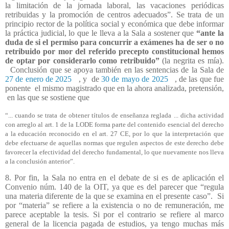
la limitación de la jornada laboral, las vacaciones periódicas
retribuidas y la promoción de centros adecuados”. Se trata de un
principio rector de la política social y económica que debe informar
la práctica judicial, lo que le lleva a la Sala a sostener que
“ante la
duda de si el permiso para concurrir a exámenes ha de ser o no
retribuido por mor del referido precepto constitucional hemos
de optar por considerarlo como retribuido”
(la negrita es mía).
Conclusión que se apoya también en las sentencias de la Sala de
27 de enero de 2025
, y
de
30 de mayo de 2025
, de las que fue
ponente
el mismo magistrado que en la ahora analizada, pretensión,
en las que se sostiene que
“... cuando se trata de obtener títulos de enseñanza reglada ... dicha actividad
con arreglo al art. 1 de la LODE forma parte del contenido esencial del derecho
a la educación reconocido en el art. 27 CE, por lo que la interpretación que
debe efectuarse de aquellas normas que regulen aspectos de este derecho debe
favorecer la efectividad del derecho fundamental, lo que nuevamente nos lleva
a la conclusión anterior”.
8. Por fin, la Sala no entra en el debate de si es de aplicación el
Convenio núm. 140 de la OIT, ya que es del parecer que “regula
una materia diferente de la que se examina en el presente caso”.
Si
por “materia” se refiere a la existencia o no de remuneración, me
parece aceptable la tesis. Si por el contrario se refiere al marco
general de la licencia pagada de estudios, ya tengo muchas más