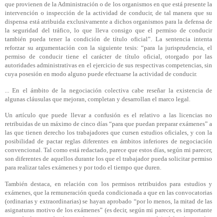
que provienen de la Administración o de los organismos en que está presente la
intervención o inspección de la actividad de conducir, de tal manera que su
dispensa está atribuida exclusivamente a dichos organismos para la defensa de
la seguridad del tráfico, lo que lleva consigo que el permiso de conducir
también pueda tener la condición de título oficial”. La sentencia intenta
reforzar su argumentación con la siguiente tesis: “para la jurisprudencia, el
permiso de conducir tiene el carácter de título oficial, otorgado por las
autoridades administrativas en el ejercicio de sus respectivas competencias, sin
cuya posesión en modo alguno puede efectuarse la actividad de conducir.
... En el ámbito de la negociación colectiva cabe reseñar la existencia de
algunas cláusulas que mejoran, completan y desarrollan el marco legal.
Un artículo que puede llevar a confusión es el relativo a las licencias no
retribuidas de un máximo de cinco días “para que puedan preparar exámenes” a
las que tienen derecho los trabajadores que cursen estudios oficiales, y con la
posibilidad de pactar reglas diferentes en ámbitos inferiores de negociación
convencional. Tal como está redactado, parece que estos días, según mi parecer,
son diferentes de aquellos durante los que el trabajador pueda solicitar permiso
para realizar tales exámenes y por todo el tiempo que duren.
También destaca, en relación con los permisos retribuidos para estudios y
exámenes, que la remuneración queda condicionada a que en las convocatorias
(ordinarias y extraordinarias) se hayan aprobado “por lo menos, la mitad de las
asignaturas motivo de los exámenes” (es decir, según mi parecer, es importante