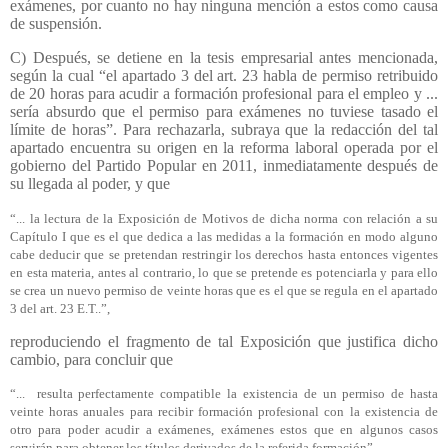
exámenes, por cuanto no hay ninguna mención a estos como causa
de suspensión.
C) Después, se detiene en la tesis empresarial antes mencionada,
según la cual “el apartado 3 del art. 23 habla de permiso retribuido
de 20 horas para acudir a formación profesional para el empleo y ...
sería absurdo que el permiso para exámenes no tuviese tasado el
límite de horas”. Para rechazarla, subraya que la redacción del tal
apartado encuentra su origen en la reforma laboral operada por el
gobierno del Partido Popular en 2011, inmediatamente después de
su llegada al poder, y que
“... la lectura de la Exposición de Motivos de dicha norma con relación a su
Capítulo I que es el que dedica a las medidas a la formación en modo alguno
cabe deducir que se pretendan restringir los derechos hasta entonces vigentes
en esta materia, antes al contrario, lo que se pretende es potenciarla y para ello
se crea un nuevo permiso de veinte horas que es el que se regula en el apartado
3 del art. 23 E.T..”,
reproduciendo el fragmento de tal Exposición que justifica dicho
cambio, para concluir que
“...
resulta perfectamente compatible la existencia de un permiso de hasta
veinte horas anuales para recibir formación profesional con la existencia de
otro para poder acudir a exámenes, exámenes estos que en algunos casos
servirán para obtener los títulos derivados de la referida formación”,