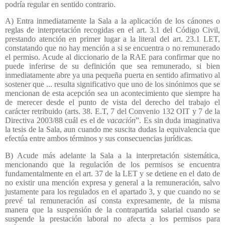
podría regular en sentido contrario.
A) Entra inmediatamente la Sala a la aplicación de los cánones o
reglas de interpretación recogidas en el art. 3.1 del Código Civil,
prestando atención en primer lugar a la literal del art. 23.1 LET,
constatando que no hay mención a si se encuentra o no remunerado
el permiso. Acude al diccionario de la RAE para confirmar que no
puede inferirse de su definición que sea remunerado, si bien
inmediatamente abre ya una pequeña puerta en sentido afirmativo al
sostener que ... resulta significativo que uno de los sinónimos que se
mencionan de esta acepción sea un acontecimiento que siempre ha
de merecer desde el punto de vista del derecho del trabajo el
carácter retribuido (arts. 38. E.T, 7 del Convenio 132 OIT y 7 de la
Directiva 2003/88 cuál es el de
vacación
”. Es sin duda imaginativa
la tesis de la Sala, aun cuando me suscita dudas la equivalencia que
efectúa entre ambos términos y sus consecuencias jurídicas.
B) Acude más adelante la Sala a la interpretación sistemática,
mencionando que la regulación de los permisos se encuentra
fundamentalmente en el art. 37 de la LET y se detiene en el dato de
no existir una mención expresa y general a la remuneración, salvo
justamente para los regulados en el apartado 3, y que cuando no se
prevé tal remuneración así consta expresamente, de la misma
manera que la suspensión de la contrapartida salarial cuando se
suspende la prestación laboral no afecta a los permisos para