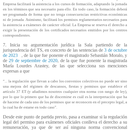
Empresa facilitará la asistencia a los cursos de formación, adaptando la jornada
en los términos que sea necesario para ello. En todo caso, la formación deberá
ser programada de forma que no tenga consecuencias restrictivas económicas
ni de jornada. Asimismo, facilitará los permisos reglamentarios necesarios para
la asistencia a exámenes de carácter oficial. La Empresa se reserva el derecho a
exigir la presentación de los certificados necesarios emitidos por los centros
correspondientes.
7. Inicia su argumentación jurídica la Sala partiendo de la
jurisprudencia del TS, en concreto de las sentencias de
3 de octubre
de 2023
, de la que fue ponente el magistrado Sebastián Moralo, y
de
29 de septiembre de 2020
, de la que fue ponente la magistrada
María Lourdes Arastey, de las que selecciona sus menciones
expresas a que
“... la regulación que llevan a cabo los
convenios colectivos no puede ser sino
una mejora del régimen de descansos, fiestas y permisos que establece el
artículo 37 ET (y añadimos nosotros cualquier otra norma con rango de ley),
por lo que lo primero que ha de discernirse es cuál es la interpretación que ha
de hacerse de cada uno de los permisos que se reconocen en el precepto legal, a
la cual ha de estarse en todo caso”.
Desde este punto de partida previo, pasa a examinar si la regulación
legal del permiso para exámenes oficiales conlleva el derecho a su
remuneración, ya que de ser así ninguna norma convencional