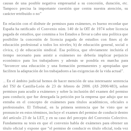
causas de una posible negativa empresarial a su concesión, duración, etc.
Tampoco precisa la importante cuestión que centra nuestra atención, su
carácter retribuido o no”
En relación con el disfrute de permisos para exámenes, es bueno recordar que
España ha ratificado el Convenio núm. 140 de la OIT de 1974 sobre licencia
pagada de estudios, que conmina a los Estados a llevar a cabo una política que
posibilite la concesión de licencia pagada de estudios con fines a) de
educación profesional a todos los niveles; b) de educación general, social o
cívica, c) de educación sindical. Esa política, que obviamente incluiría el
tiempo necesario para asistir a exámenes no debería implicar perjuicio
económico para los trabajadores y además se pondría en marcha para
“favorecer una educación y una formación permanentes y apropiadas que
faciliten la adaptación de los trabajadores a las exigencias de la vida actual”.
... En el ámbito judicial hemos de hacer mención de una interesante sentencia
del TSJ de Castilla-León de 23 de febrero de 2006. (AS 2006/483), sobre
permisos para acudir a exámenes y sobre la inclusión del examen del permiso
para conducir, que fue denegada la petición por la empresa que adujo que no
entraba en el concepto de exámenes para títulos académicos, oficiales o
profesionales. El Tribunal, en la primera sentencia que he visto que se
pronuncie en estos términos, incluye el examen del permiso de conducir dentro
del artículo 23 de la LET, y en su caso del precepto del Convenio Colectivo.
Fundamenta su tesis en que el convenio habla de exámenes para obtener un
título oficial y expone que “el permiso de conducir es título oficial, toda vez