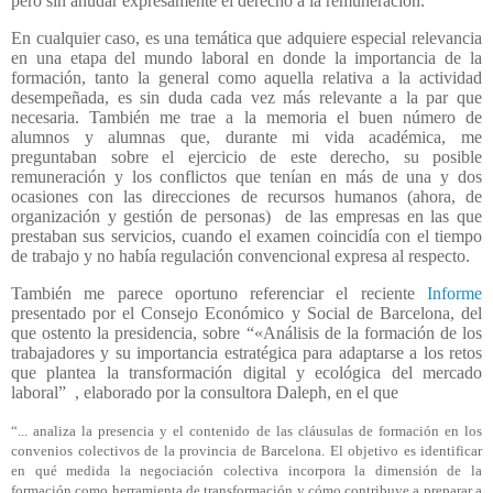
pero sin anudar expresamente el derecho a la remuneración.
En cualquier caso, es una temática que adquiere especial relevancia
en una etapa del mundo laboral en donde la importancia de la
formación, tanto la general como aquella relativa a la actividad
desempeñada, es sin duda cada vez más relevante a la par que
necesaria. También me trae a la memoria el buen número de
alumnos y alumnas que, durante mi vida académica, me
preguntaban sobre el ejercicio de este derecho, su posible
remuneración y los conflictos que tenían en más de una y dos
ocasiones con las direcciones de recursos humanos (ahora, de
organización y gestión de personas)
de las empresas en las que
prestaban sus servicios, cuando el examen coincidía con el tiempo
de trabajo y no había regulación convencional expresa al respecto.
También me parece oportuno referenciar el reciente
Informe
presentado por el Consejo Económico y Social de Barcelona, del
que ostento la presidencia, sobre “«Análisis de la formación de los
trabajadores y su importancia estratégica para adaptarse a los retos
que plantea la transformación digital y ecológica del mercado
laboral”
, elaborado por la consultora Daleph, en el que
“... analiza la presencia y el contenido de las cláusulas de formación en los
convenios colectivos de la provincia de Barcelona. El objetivo es identificar
en qué medida la negociación colectiva incorpora la dimensión de la
formación como herramienta de transformación y cómo contribuye a preparar a