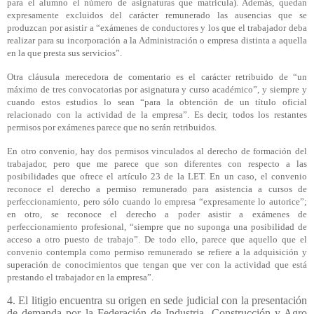
para el alumno el número de asignaturas que matricula). Además, quedan
expresamente excluidos del carácter remunerado las ausencias que se
produzcan por asistir a “exámenes de conductores y los que el trabajador deba
realizar para su incorporación a la Administración o empresa distinta a aquella
en la que presta sus servicios”.
Otra cláusula merecedora de comentario es el carácter retribuido de “un
máximo de tres convocatorias por asignatura y curso académico”, y siempre y
cuando estos estudios lo sean “para la obtención de un título oficial
relacionado con la actividad de la empresa”. Es decir, todos los restantes
permisos por exámenes parece que no serán retribuidos.
En otro convenio, hay dos permisos vinculados al derecho de formación del
trabajador, pero que me parece que son diferentes con respecto a las
posibilidades que ofrece el artículo 23 de la LET. En un caso, el convenio
reconoce el derecho a permiso remunerado para asistencia a cursos de
perfeccionamiento, pero sólo cuando lo empresa “expresamente lo autorice”;
en otro, se reconoce el derecho a poder asistir a exámenes de
perfeccionamiento profesional, “siempre que no suponga una posibilidad de
acceso a otro puesto de trabajo”. De todo ello, parece que aquello que el
convenio contempla como permiso remunerado se refiere a la adquisición y
superación de conocimientos que tengan que ver con la actividad que está
prestando el trabajador en la empresa”.
4. El litigio encuentra su origen en sede judicial con la presentación
de demanda por la Federación de Industria, Construcción y Agro