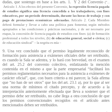
dudas, que sostengo en base a los arts. 1.
Y 2 del Convenio
(“...
Artículo 1. A los efectos del presente Convenio,
la expresión licencia pagada
de estudios significa una licencia concedida a los trabajadores, con fines
educativos, por un período determinado, durante las horas de trabajo y con
pago de prestaciones económicas adecuadas.
Artículo 2. Cada Miembro
deberá formular y llevar a cabo una política para fomentar, según métodos
apropiados a las condiciones y prácticas nacionales, y de ser necesario por
etapas, la concesión de licencia pagada de estudios con fines: (a) de formación
profesional a todos los niveles; (b)
de educación general, social o cívica;
(c)
de educación sindical” – la negrita es mía –
9. Una vez concluido que el permiso legalmente reconocido de
formación para asistencia a exámenes oficiales debe ser retribuido,
es cuando la Sala se adentra, y lo hará con brevedad, en el examen
del art. 25.2 del convenio colectivo, enfatizando la mención
contenida en el mismo a que la parte empresarial “facilitará los
permisos reglamentarios necesarios para la asistencia a exámenes de
carácter oficial”, que, con buen criterio a mi parecer, la Sala afirma
que “no han de ser otros” que los del art. 23.1 a), por lo que al ser
una norma de mínimos el citado precepto, y de acuerdo a la
interpretación anteriormente efectuada que lleva a sostener que el
permiso debe ser retribuido, no cabe llega a otra conclusión de que
los permisos convencionales recogidos en el artículo antes
mencionados deben ser retribuidos.