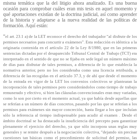
misma temática que la del litigio ahora analizado. Es una buena
ocasión para comprobar cuáles eran mis tesis en aquel momento y
qué aportaciones existían de la doctrina judicial, así como aprender
de la historia y adaptarse a la nueva realidad de las políticas de
formación. Aquí están:
“
el art. 23.1 a) de la LET reconoce el derecho del trabajador “al disfrute de los
permisos necesarios para concurrir a exámenes”. Esta redacción es idéntica a la
originaria contenida en el artículo 22 de la Ley 8/1980, que en las primeras
sentencias dictadas por el desaparecido Tribunal Central de Trabajo (TCT) era
interpretado en el sentido de que no se fijaba en sede legal un número máximo
de días para disfrutar de tales permisos, a diferencia de lo que establecía la
normativa anterior, pero no los consideraba como una licencia retribuida, a
diferencia de las recogidas en el artículo 37.3, y de ahí que desde el momento
de la entrada en vigor de la LET los convenios colectivos se plantearan la
incorporación de tales permisos pero considerándolos como tiempo de trabajo
remunerado y efectivo, si bien las cláusulas convencionales eran muy variadas,
como lo son por cierto en el momento actual, ya que había desde aquellas que
se referían a un número de días concretos, pasando por las que se referían a los
permisos para exámenes sin mayor concreción, hasta llegar a los que incluían
sólo la referencia al tiempo indispensable para acudir al examen . Desde el
ámbito doctrinal se ha destacado la insuficiencia del precepto para garantizar
plenamente el ejercicio del derecho, ya que sólo incorpora unas reglas muy
generales y se remite después a la negociación colectiva, “dejando sin precisar
cuestiones tan básicas como el procedimiento de solicitud del permiso, las