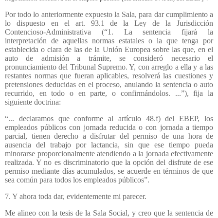
Por todo lo anteriormente expuesto la Sala, para dar cumplimiento a
lo dispuesto en el art. 93.1 de la Ley de la Jurisdicción
Contencioso-Administrativa (“1. La sentencia fijará la
interpretación de aquellas normas estatales o la que tenga por
establecida o clara de las de la Unión Europea sobre las que, en el
auto de admisión a trámite, se consideró necesario el
pronunciamiento del Tribunal Supremo. Y, con arreglo a ella y a las
restantes normas que fueran aplicables, resolverá las cuestiones y
pretensiones deducidas en el proceso, anulando la sentencia o auto
recurrido, en todo o en parte, o confirmándolos. ...”), fija la
siguiente doctrina:
“... declaramos que conforme al artículo 48.f) del EBEP, los
empleados públicos con jornada reducida o con jornada a tiempo
parcial, tienen derecho a disfrutar del permiso de una hora de
ausencia del trabajo por lactancia, sin que ese tiempo pueda
minorarse proporcionalmente atendiendo a la jornada efectivamente
realizada. Y no es discriminatorio que la opción del disfrute de ese
permiso mediante días acumulados, se acuerde en términos de que
sea común para todos los empleados públicos”.
7. Y ahora toda dar, evidentemente mi parecer.
Me alineo con la tesis de la Sala Social, y creo que la sentencia de