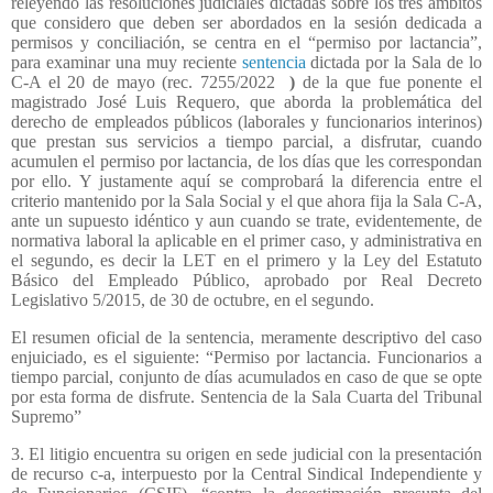
releyendo las resoluciones judiciales dictadas sobre los tres ámbitos
que considero que deben ser abordados en la sesión dedicada a
permisos y conciliación, se centra en el “permiso por lactancia”,
para examinar una muy reciente
sentencia
dictada por la Sala de lo
C-A el 20 de mayo (rec. 7255/2022
)
de la que fue ponente el
magistrado José Luis Requero, que aborda la problemática del
derecho de empleados públicos (laborales y funcionarios interinos)
que prestan sus servicios a tiempo parcial, a disfrutar, cuando
acumulen el permiso por lactancia, de los días que les correspondan
por ello. Y justamente aquí se comprobará la diferencia entre el
criterio mantenido por la Sala Social y el que ahora fija la Sala C-A,
ante un supuesto idéntico y aun cuando se trate, evidentemente, de
normativa laboral la aplicable en el primer caso, y administrativa en
el segundo, es decir la LET en el primero y la Ley del Estatuto
Básico del Empleado Público, aprobado por Real Decreto
Legislativo 5/2015, de 30 de octubre, en el segundo.
El resumen oficial de la sentencia, meramente descriptivo del caso
enjuiciado, es el siguiente: “Permiso por lactancia. Funcionarios a
tiempo parcial, conjunto de días acumulados en caso de que se opte
por esta forma de disfrute. Sentencia de la Sala Cuarta del Tribunal
Supremo”
3. El litigio encuentra su origen en sede judicial con la presentación
de recurso c-a, interpuesto por la Central Sindical Independiente y