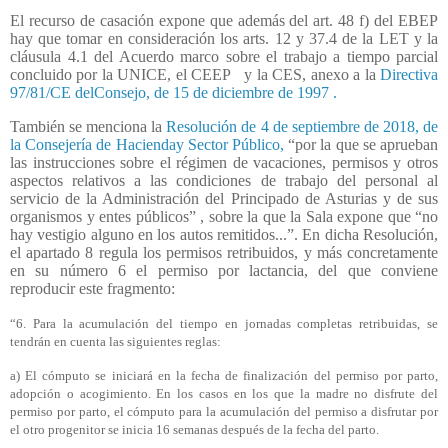
El recurso de casación expone que además del art. 48 f) del EBEP
hay que tomar en consideración los arts. 12 y 37.4 de la LET y la
cláusula 4.1 del Acuerdo marco sobre el trabajo a tiempo parcial
concluido por la UNICE, el CEEP
y la CES, anexo a la
Directiva
97/81/CE delConsejo, de 15 de diciembre de 1997 .
También se menciona la
Resolución de 4 de septiembre de 2018, de
la Consejería de Hacienday Sector Público,
“por la que se aprueban
las instrucciones sobre el régimen de vacaciones, permisos y otros
aspectos relativos a las condiciones de trabajo del personal al
servicio de la Administración del Principado de Asturias y de sus
organismos y entes públicos” , sobre la que la Sala expone que “no
hay vestigio alguno en los autos remitidos...”. En dicha Resolución,
el apartado 8 regula los permisos retribuidos, y más concretamente
en su número 6 el permiso por lactancia, del que conviene
reproducir este fragmento:
“6. Para la acumulación del tiempo en jornadas completas retribuidas, se
tendrán en cuenta las siguientes reglas:
a) El cómputo se iniciará en la fecha de finalización del permiso por parto,
adopción o acogimiento. En los casos en los que la madre no disfrute del
permiso por parto, el cómputo para la acumulación del permiso a disfrutar por
el otro progenitor se inicia 16 semanas después de la fecha del parto.