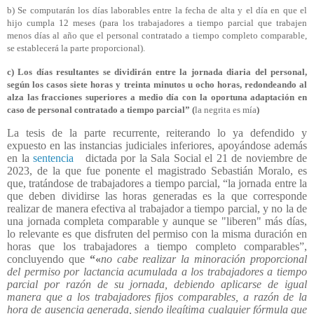
b) Se computarán los días laborables entre la fecha de alta y el día en que el
hijo cumpla 12 meses (para los trabajadores a tiempo parcial que trabajen
menos días al año que el personal contratado a tiempo completo comparable,
se establecerá la parte proporcional).
c) Los días resultantes se dividirán entre la jornada diaria del personal,
según los casos siete horas y treinta minutos u ocho horas, redondeando al
alza las fracciones superiores a medio día con la oportuna adaptación en
caso de personal contratado a tiempo parcial” (
la negrita es mía
)
La tesis de la parte recurrente, reiterando lo ya defendido y
expuesto en las instancias judiciales inferiores, apoyándose además
en la
sentencia
dictada por la Sala Social el 21 de noviembre de
2023, de la que fue ponente el magistrado Sebastián Moralo, es
que, tratándose de trabajadores a tiempo parcial, “la jornada entre la
que deben dividirse las horas generadas es la que corresponde
realizar de manera efectiva al trabajador a tiempo parcial, y no la de
una jornada completa comparable y aunque se "liberen" más días,
lo relevante es que disfruten del permiso con la misma duración en
horas que los trabajadores a tiempo completo comparables”,
concluyendo que
“«
no cabe realizar la minoración proporcional
del permiso por lactancia acumulada a los trabajadores a tiempo
parcial por razón de su jornada, debiendo aplicarse de igual
manera que a los trabajadores fijos comparables, a razón de la
hora de ausencia generada, siendo ilegítima cualquier fórmula que