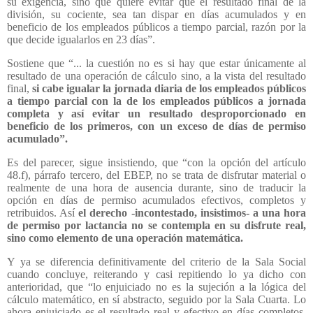
su exigencia, sino que quiere evitar que el resultado final de la
división, su cociente, sea tan dispar en días acumulados y en
beneficio de los empleados públicos a tiempo parcial, razón por la
que decide igualarlos en 23 días”.
Sostiene que “... la cuestión no es si hay que estar únicamente al
resultado de una operación de cálculo sino, a la vista del resultado
final,
si cabe igualar la jornada diaria de los empleados públicos
a tiempo parcial con la de los empleados públicos a jornada
completa y así evitar un resultado desproporcionado en
beneficio de los primeros, con un exceso de días de permiso
acumulado”.
Es del parecer, sigue insistiendo, que “con la opción del artículo
48.f), párrafo tercero, del EBEP, no se trata de disfrutar material o
realmente de una hora de ausencia durante, sino de traducir la
opción en días de permiso acumulados efectivos, completos y
retribuidos. Así
el derecho -incontestado, insistimos- a una hora
de permiso por lactancia no se contempla en su disfrute real,
sino como elemento de una operación matemática.
Y ya se diferencia definitivamente del criterio de la Sala Social
cuando concluye, reiterando y casi repitiendo lo ya dicho con
anterioridad, que “lo enjuiciado no es la sujeción a la lógica del
cálculo matemático, en sí abstracto, seguido por la Sala Cuarta. Lo
ahora enjuiciado es el resultado real y efectivo en días completos,