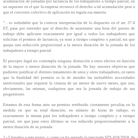
acumulación de jornadas por lactancia de los trabajadores a tiempo parcial, en
un supuesto en el que la empresa reconoce el derecho a tal acumulación pese a
que el convenio colectivo de aplicación no regula esa materia.
“... es indudable que la correcta interpretación de lo dispuesto en el art. 37.4
ET, pasa por entender que el derecho de ausentarse una hora del puesto de
trabajo debe aplicarse exactamente por igual a todos los trabajadores que
solicitan el permiso de lactancia, ya sean a tiempo completo o parcial, sin que
quepa una reducción proporcional a la menor duración de la jornada de los
trabajadores a tiempo parcial.
El precepto legal no contempla ninguna distinción a estos efectos en función
de la mayor o menor duración de la jornada. No hay razones objetivas que
pudieren justificar el distinto tratamiento de unos y otros trabajadores, en tanto
que la finalidad del permiso es la de atender las ineludibles necesidades
nutricionales que requiere la crianza de un menor de nueve meses, que son,
obviamente, las mismas, cualquiera que sea la jornada de trabajo de sus
progenitores.
Estamos de esta forma ante un permiso retribuido ciertamente peculiar, en la
medida en que su total duración, en número de horas de trabajo, es
exactamente la misma para los trabajadores a tiempo completo y a tiempo
parcial, sin que para estos últimos se vea reducido proporcionalmente a la
menor duración de su jornada
2.- Llegados a este punto, y como ya ha sentado la precitada STS 419/2018, de