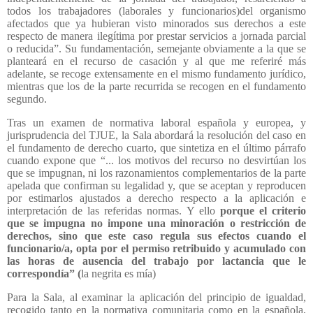
todos los trabajadores (laborales y funcionarios)del organismo
afectados que ya hubieran visto minorados sus derechos a este
respecto de manera ilegítima por prestar servicios a jornada parcial
o reducida”. Su fundamentación, semejante obviamente a la que se
planteará en el recurso de casación y al que me referiré más
adelante, se recoge extensamente en el mismo fundamento jurídico,
mientras que los de la parte recurrida se recogen en el fundamento
segundo.
Tras un examen de normativa laboral española y europea, y
jurisprudencia del TJUE, la Sala abordará la resolución del caso en
el fundamento de derecho cuarto, que sintetiza en el último párrafo
cuando expone que “... los motivos del recurso no desvirtúan los
que se impugnan, ni los razonamientos complementarios de la parte
apelada que confirman su legalidad y, que se aceptan y reproducen
por estimarlos ajustados a derecho respecto a la aplicación e
interpretación de las referidas normas. Y ello
porque el criterio
que se impugna no impone una minoración o restricción de
derechos, sino que este caso regula sus efectos cuando el
funcionario/a, opta por el permiso retribuido y acumulado con
las horas de ausencia del trabajo por lactancia que le
correspondía” (
la negrita es mía)
Para la Sala, al examinar la aplicación del principio de igualdad,
recogido tanto en la normativa comunitaria como en la española,