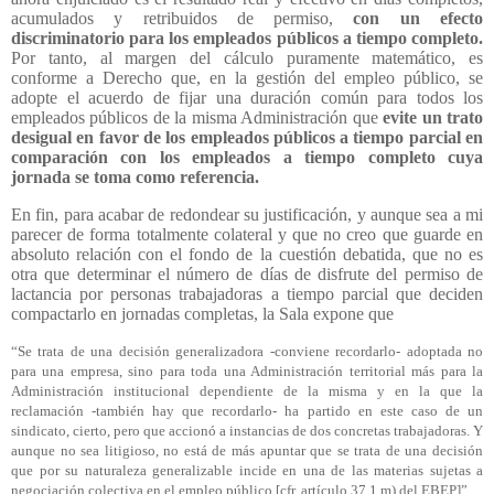
acumulados y retribuidos de permiso,
con un efecto
discriminatorio para los empleados públicos a tiempo completo.
Por tanto, al margen del cálculo puramente matemático, es
conforme a Derecho que, en la gestión del empleo público, se
adopte el acuerdo de fijar una duración común para todos los
empleados públicos de la misma Administración que
evite un trato
desigual en favor de los empleados públicos a tiempo parcial en
comparación con los empleados a tiempo completo cuya
jornada se toma como referencia.
En fin, para acabar de redondear su justificación, y aunque sea a mi
parecer de forma totalmente colateral y que no creo que guarde en
absoluto relación con el fondo de la cuestión debatida, que no es
otra que determinar el número de días de disfrute del permiso de
lactancia por personas trabajadoras a tiempo parcial que deciden
compactarlo en jornadas completas, la Sala expone que
“Se trata de una decisión generalizadora -conviene recordarlo- adoptada no
para una empresa, sino para toda una Administración territorial más para la
Administración institucional dependiente de la misma y en la que la
reclamación -también hay que recordarlo- ha partido en este caso de un
sindicato, cierto, pero que accionó a instancias de dos concretas trabajadoras. Y
aunque no sea litigioso, no está de más apuntar que se trata de una decisión
que por su naturaleza generalizable incide en una de las materias sujetas a
negociación colectiva en el empleo público [cfr. artículo 37.1.m) del EBEP]”.