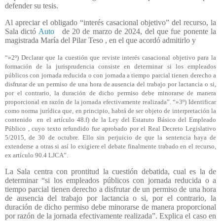
defender su tesis.
Al apreciar el obligado “interés casacional objetivo” del recurso, la
Sala dictó
Auto
de 20 de marzo de 2024, del que fue ponente la
magistrada María del Pilar Teso , en el que acordó admitirlo y
“»2º) Declarar que la cuestión que reviste interés casacional objetivo para la
formación de la jurisprudencia consiste en determinar si los empleados
públicos con jornada reducida o con jornada a tiempo parcial tienen derecho a
disfrutar de un permiso de una hora de ausencia del trabajo por lactancia o si,
por el contrario, la duración de dicho permiso debe minorarse de manera
proporcional en razón de la jornada efectivamente realizada”. “»3º) Identificar
como norma jurídica que, en principio, habrá de ser objeto de interpretación la
contenido
en el artículo 48.f) de la Ley del Estatuto Básico del Empleado
Público , cuyo texto refundido fue aprobado por el Real Decreto Legislativo
5/2015, de 30 de octubre. Ello sin perjuicio de que la sentencia haya de
extenderse a otras si así lo exigiere el debate finalmente trabado en el recurso,
ex artículo 90.4 LJCA”.
La Sala centra con prontitud la cuestión debatida, cual es la de
determinar “si los empleados públicos con jornada reducida o a
tiempo parcial tienen derecho a disfrutar de un permiso de una hora
de ausencia del trabajo por lactancia o si, por el contrario, la
duración de dicho permiso debe minorarse de manera proporcional
por razón de la jornada efectivamente realizada”. Explica el caso en