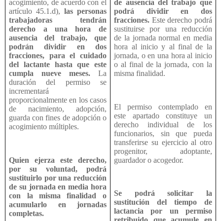
acogimiento, de acuerdo con el
de ausencia del trabajo que
artículo 45.1.d),
las personas
podrá dividir en dos
trabajadoras tendrán
fracciones.
Este derecho podrá
derecho a una hora de
sustituirse por una reducción
ausencia del trabajo, que
de la jornada normal en media
podrán dividir en dos
hora al inicio y al final de la
fracciones, para el cuidado
jornada, o en una hora al inicio
del lactante hasta que este
o al final de la jornada, con la
cumpla nueve meses.
La
misma finalidad.
duración del permiso se
incrementará
proporcionalmente en los casos
El permiso contemplado en
de nacimiento, adopción,
este apartado constituye un
guarda con fines de adopción o
derecho individual de los
acogimiento múltiples.
funcionarios, sin que pueda
transferirse su ejercicio al otro
progenitor, adoptante,
Quien ejerza este derecho,
guardador o acogedor.
por su voluntad, podrá
sustituirlo por una reducción
de su jornada en media hora
Se podrá solicitar la
con la misma finalidad o
sustitución del tiempo de
acumularlo en jornadas
lactancia por un permiso
completas.
retribuido que acumule en