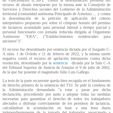
de Funcionarios (CSIF), “contra la desestimación presunta del
recurso de alzada interpuesto por la misma ante la Consejería de
Servicios y Derechos sociales del Gobierno de la Administración
territorial (comunidad autónoma Principado de Asturias) ...
y contra
la desestimación de la petición de aplicación del criterio
interpretativo propuesto por sobre el cómputo horario del permiso
de lactancia acumulado para personal laboral a tiempo parcial y
personal funcionario con jornada reducida dirigida al Organismo
Autónomo "ERA", ("Establecimientos residenciales para
ancianos")”.
El recurso fue desestimado por sentencia dictada por el Juzgado C-
A núm. 1 de Oviedo e 11 de febrero de 2022, y la misma suerte
negativa corrió el recurso de apelación interpuesto contra dicha
resolución, desestimado por la
sentencia
dictada por la Sala C-A
del Tribunal Superior de Justicia de Asturias el 9 de julio de 2002,
de la que fue ponente el magistrado Julio Luis Gallego.
La tesis de la parte recurrente queda bien recogida en el fundamento
de derecho primero de la sentencia del TSJ. Se pide la condena de
la Administración demandada “a estar y pasar por dicha
declaración, procediendo por tanto a adoptar todas las medidas
necesarias para garantizar el derecho de todos los trabajadores
afectados a disfrutar correctamente de los permisos de lactancia,
calculándose la acumulación en base a una hora diaria
independientemente de la jornada del trabajador, resarciendo a