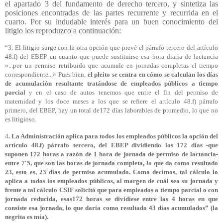
el apartado 3 del fundamento de derecho tercero, y sintetiza las
posiciones encontradas de las partes recurrente y recurrida en el
cuarto. Por su indudable interés para un buen conocimiento del
litigio los reproduzco a continuación:
“3. El litigio surge con la otra opción que prevé el párrafo tercero del artículo
48.f) del EBEP en cuanto que puede sustituirse esa hora diaria de lactancia
«...por un permiso retribuido que acumule en jornadas completas el tiempo
correspondiente...» Pues bien,
el pleito se centra en cómo se calculan los días
de acumulación resultante tratándose de empleados públicos a tiempo
parcial
y en el caso de autos tenemos que entre el fin del permiso de
maternidad y los doce meses a los que se refiere el artículo 48.f) párrafo
primero, del EBEP, hay un total de172 días laborables de promedio, lo que no
es litigioso.
4
. La Administración aplica para todos los empleados públicos la opción del
artículo 48.f) párrafo tercero, del EBEP dividiendo los 172 días -que
suponen 172 horas a razón de 1 hora de jornada de permiso de lactancia-
entre 7'5, que son las horas de jornada completa, lo que da como resultado
23, esto es, 23 días de permiso acumulado. Como decimos, tal cálculo lo
aplica a todos los empleados públicos, al margen de cuál sea su jornada y
frente a tal cálculo CSIF solicitó que para empleados a tiempo parcial o con
jornada reducida, esas172 horas se dividiese entre las 4 horas en que
consiste esa jornada, lo que daría como resultado 43 días acumulados” (la
negrita es mía).