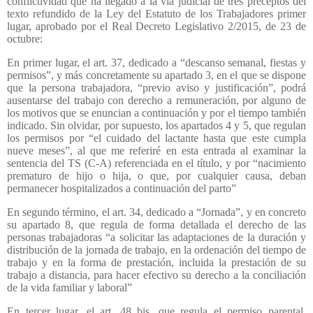
conflictividad que ha llegado a la vía judicial de tres preceptos del
texto refundido de la Ley del Estatuto de los Trabajadores primer
lugar, aprobado por el Real Decreto Legislativo 2/2015, de 23 de
octubre:
En primer lugar, el art. 37, dedicado a “descanso semanal, fiestas y
permisos”, y más concretamente su apartado 3, en el que se dispone
que la persona trabajadora, “previo aviso y justificación”, podrá
ausentarse del trabajo con derecho a remuneración, por alguno de
los motivos que se enuncian a continuación y por el tiempo también
indicado. Sin olvidar, por supuesto, los apartados 4 y 5, que regulan
los permisos por “el cuidado del lactante hasta que este cumpla
nueve meses”, al que me referiré en esta entrada al examinar la
sentencia del TS (C-A) referenciada en el título, y por “nacimiento
prematuro de hijo o hija, o que, por cualquier causa, deban
permanecer hospitalizados a continuación del parto”
En segundo término, el art. 34, dedicado a “Jornada”, y en concreto
su apartado 8, que regula de forma detallada el derecho de las
personas trabajadoras “a solicitar las adaptaciones de la duración y
distribución de la jornada de trabajo, en la ordenación del tiempo de
trabajo y en la forma de prestación, incluida la prestación de su
trabajo a distancia, para hacer efectivo su derecho a la conciliación
de la vida familiar y laboral”
En tercer lugar, el art. 48 bis, que regula el permiso parental,