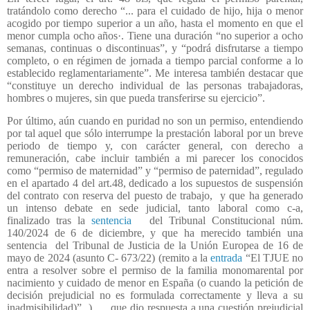
tratándolo como derecho “... para el cuidado de hijo, hija o menor
acogido por tiempo superior a un año, hasta el momento en que el
menor cumpla ocho años·. Tiene una duración “no superior a ocho
semanas, continuas o discontinuas”, y “podrá disfrutarse a tiempo
completo, o en régimen de jornada a tiempo parcial conforme a lo
establecido reglamentariamente”. Me interesa también destacar que
“constituye un derecho individual de las personas trabajadoras,
hombres o mujeres, sin que pueda transferirse su ejercicio”.
Por último, aún cuando en puridad no son un permiso, entendiendo
por tal aquel que sólo interrumpe la prestación laboral por un breve
periodo de tiempo y, con carácter general, con derecho a
remuneración, cabe incluir también a mi parecer los conocidos
como “permiso de maternidad” y “permiso de paternidad”, regulado
en el apartado 4 del art.48, dedicado a los supuestos de suspensión
del contrato con reserva del puesto de trabajo,
y que ha generado
un intenso debate en sede judicial, tanto laboral como c-a,
finalizado tras la
sentencia
del Tribunal Constitucional núm.
140/2024 de 6 de diciembre, y que ha merecido también una
sentencia
del Tribunal de Justicia de la Unión Europea de 16 de
mayo de 2024 (asunto C- 673/22) (remito a la
entrada
“El TJUE no
entra a resolver sobre el permiso de la familia monomarental por
nacimiento y cuidado de menor en España (o cuando la petición de
decisión prejudicial no es formulada correctamente y lleva a su
inadmisibilidad)” ),
que dio respuesta a una cuestión prejudicial