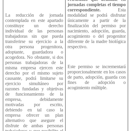
jornadas completas el tiempo
correspondiente.
Esta
La reducción de jornada
modalidad se podrá disfrutar
contemplada en este apartado
únicamente a partir de la
constituye un derecho
finalización del permiso por
individual de las personas
nacimiento, adopción, guarda,
trabajadoras sin que pueda
acogimiento o del progenitor
transferirse su ejercicio a la
diferente de la madre biológica
otra persona progenitora,
respectivo.
adoptante, guardadora o
acogedora. No obstante, si dos
personas trabajadoras de la
Este permiso se incrementará
misma empresa ejercen este
proporcionalmente en los casos
derecho por el mismo sujeto
de parto, adopción, guarda con
causante, podrá limitarse su
fines de adopción o
ejercicio simultáneo por
acogimiento múltiple.
razones fundadas y objetivas
de funcionamiento de la
empresa, debidamente
motivadas por escrito,
debiendo en tal caso la
empresa ofrecer un plan
alternativo que asegure el
disfrute de ambas personas
trabajadoras y que posibilite el