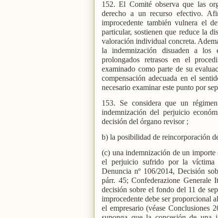
152. El Comité observa que las org
derecho a un recurso efectivo. Af
improcedente también vulnera el de
particular, sostienen que reduce la d
valoración individual concreta. Ademá
la indemnización disuaden a los 
prolongados retrasos en el proced
examinado como parte de su evaluaci
compensación adecuada en el sentido
necesario examinar este punto por se
153. Se considera que un régimen 
indemnización del perjuicio económi
decisión del órgano revisor ;
b) la posibilidad de reincorporación de
(c) una indemnización de un importe s
el perjuicio sufrido por la víctim
Denuncia nº 106/2014, Decisión sobr
párr. 45; Confederazione Generale I
decisión sobre el fondo del 11 de se
improcedente debe ser proporcional al
el empresario (véase Conclusiones 2
suponga que la concesión de una i