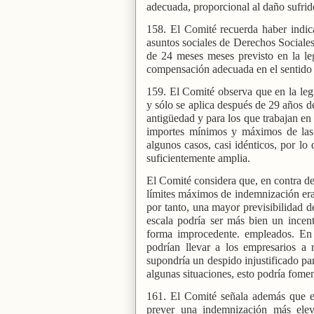
adecuada, proporcional al daño sufrid
158. El Comité recuerda haber indic
asuntos sociales de Derechos Sociales 
de 24 meses meses previsto en la leg
compensación adecuada en el sentido d
159. El Comité observa que en la leg
y sólo se aplica después de 29 años d
antigüedad y para los que trabajan en
importes mínimos y máximos de las 
algunos casos, casi idénticos, por l
suficientemente amplia.
El Comité considera que, en contra de
límites máximos de indemnización era 
por tanto, una mayor previsibilidad de
escala podría ser más bien un incent
forma improcedente. empleados. En 
podrían llevar a los empresarios a 
supondría un despido injustificado par
algunas situaciones, esto podría fomen
161. El Comité señala además que e
prever una indemnización más elev