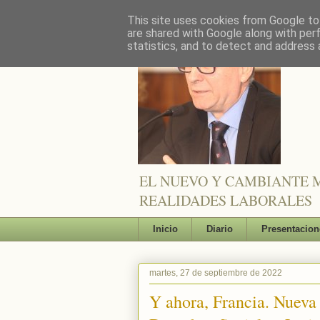
This site uses cookies from Google to 
are shared with Google along with per
statistics, and to detect and address 
EL NUEVO Y CAMBIANTE M
REALIDADES LABORALES
Inicio
Diario
Presentacion
martes, 27 de septiembre de 2022
Y ahora, Francia. Nueva