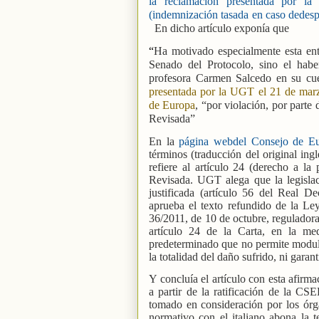
la reclamación presentada por la
(indemnización tasada en caso dedesp
En dicho artículo exponía que
“
Ha motivado especialmente esta entr
Senado del Protocolo, sino el haber
profesora Carmen Salcedo en su cu
presentada por la UGT el 21 de mar
de Europa
, “por violación, por parte
Revisada”
En la
página webdel Consejo de E
términos (traducción del original ing
refiere al artículo 24 (derecho a l
Revisada. UGT alega que la legislac
justificada (artículo 56 del Real D
aprueba el texto refundido de la Ley
36/2011, de 10 de octubre, reguladora 
artículo 24 de la Carta, en la me
predeterminado que no permite modular
la totalidad del daño sufrido, ni garan
Y concluía el artículo con esta afirm
a partir de la ratificación de la C
tomado en consideración por los órga
normativo con el italiano abona la 