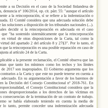
emite a su Decisión en el caso de la Sociedad finlandesa de
, denuncia nº 106/2014, op. cit. párr. 55: "aunque el artículo
ente a la reincorporación, sí se refiere a la indemnización o
cuada. El Comité considera que una adecuada solución debe
las soluciones a disposición de los tribunales nacionales (...).
ales decidir si la reincorporación es adecuada en el caso
 que "ha sostenido sistemáticamente que la reincorporación
 en virtud de otras disposiciones de la Carta, tal como la
virtud del apartado 2 del artículo 8 y 27§3". Por lo tanto, el
 que la reincorporación es una posible reparación en caso de
justa al artículo 24 de la Carta.
aplicable a la presente reclamación, el Comité observa que las
ntan que tanto los mínimos como los techos y los límites
a de 2017 son inapropiados. El Gobierno argumenta que los
ontrarios a la Carta y que este no puede tenerse en cuenta a
 es adecuado. En su argumentación a favor de los baremos de
en la Decisión del Consejo Constitucional nº 2018-761. En
proporcionalidad, el Consejo Constitucional considera que la
ciones desproporcionadas a los derechos de las víctimas en
las consecuencias de la terminación de un contrato de trabajo.
emo se había elaborado teniendo en cuenta la media de
r lo tanto, permite conceder una indemnización adecuada