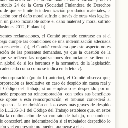
 artículo 24 de la Carta (Sociedad Finlandesa de Derechos
aso de que se limite la indemnización por daños materiales, la
ción por el daño moral sufrido a través de otras vías legales,
en un plazo razonable sobre el daño material y moral sufrido
usiones 2012, Finlandia).
esentes reclamaciones, el Comité pretende centrarse en si el
abajo cumple las condiciones de una indemnización adecuada
Con respecto a (a), el Comité considera que este aspecto no es
ración de las presentes demandas, ya que la cuestión de la
que se refieren las organizaciones denunciantes se tiene en
n global de si los baremos y la normativa de la legislación
 adecuada como como se indica en la letra c).
reincorporación (punto b) anterior), el Comité observa que,
corporación es facultativa en caso de despido sin causa real y
el Código del Trabajo, si un empleado es despedido por un
 puede proponer su reincorporación
con todos sus beneficios
se opone a esta reincorporación, el tribunal concederá al
especto a la readmisión en los casos más graves de despido
ulo L.1235-3-1 del Código del Trabajo establece que, en estos
cita la continuación de su contrato de trabajo, o cuando su
 le concederá una indemnización si el trabajador despedido lo
ción y el empresario no pueden oponerse a ella.