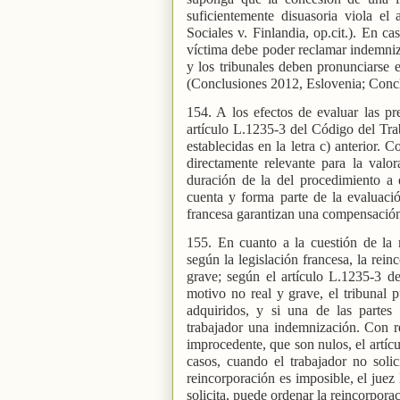
suficientemente disuasoria viola el
Sociales v. Finlandia, op.cit.). En c
víctima debe poder reclamar indemniza
y los tribunales deben pronunciarse 
(Conclusiones 2012, Eslovenia; Concl
154. A los efectos de evaluar las pr
artículo L.1235-3 del Código del Tr
establecidas en la letra c) anterior. 
directamente relevante para la valo
duración de la del procedimiento a 
cuenta y forma parte de la evaluació
francesa garantizan una compensación
155. En cuanto a la cuestión de la 
según la legislación francesa, la rein
grave; según el artículo L.1235-3 d
motivo no real y grave, el tribunal
adquiridos, y si una de las partes 
trabajador una indemnización. Con r
improcedente, que son nulos, el artíc
casos, cuando el trabajador no soli
reincorporación es imposible, el juez
solicita, puede ordenar la reincorpora