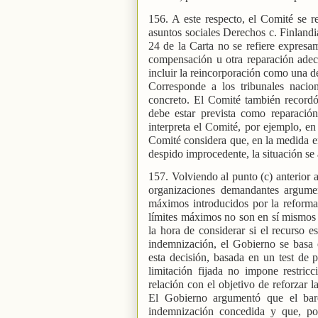
156. A este respecto, el Comité se r
asuntos sociales Derechos c. Finlandia
24 de la Carta no se refiere expresam
compensación u otra reparación ade
incluir la reincorporación como una de 
Corresponde a los tribunales nacion
concreto. El Comité también recordó
debe estar prevista como reparación
interpreta el Comité, por ejemplo, en 
Comité considera que, en la medida en
despido improcedente, la situación se a
157. Volviendo al punto (c) anterior 
organizaciones demandantes argume
máximos introducidos por la reform
límites máximos no son en sí mismos c
la hora de considerar si el recurso
indemnización, el Gobierno se basa 
esta decisión, basada en un test de 
limitación fijada no impone restric
relación con el objetivo de reforzar 
El Gobierno argumentó que el bar
indemnización concedida y que, po