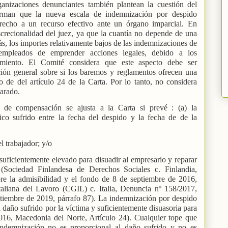
anizaciones denunciantes también plantean la cuestión del
irman que la nueva escala de indemnización por despido
recho a un recurso efectivo ante un órgano imparcial. En
iscrecionalidad del juez, ya que la cuantía no depende de una
s, los importes relativamente bajos de las indemnizaciones de
empleados de emprender acciones legales, debido a los
imiento. El Comité considera que este aspecto debe ser
ón general sobre si los baremos y reglamentos ofrecen una
 de del artículo 24 de la Carta. Por lo tanto, no considera
parado.
de compensación se ajusta a la Carta si prevé : (a) la
co sufrido entre la fecha del despido y la fecha de de la
l trabajador; y/o
uficientemente elevado para disuadir al empresario y reparar
a (Sociedad Finlandesa de Derechos Sociales c. Finlandia,
e la admisibilidad y el fondo de 8 de septiembre de 2016,
taliana del Lavoro (CGIL) c. Italia, Denuncia nº 158/2017,
ptiembre de 2019, párrafo 87). La indemnización por despido
 daño sufrido por la víctima y suficientemente disuasoria para
016, Macedonia del Norte, Artículo 24). Cualquier tope que
ndemnización no es proporcional al daño sufrido y no es