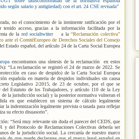
 UGT sobre ladisconformidad de la normativa española
ido según salario y antigüedad) con el art. 24 CSE revisada”
ada, no el conocimiento de la inminente ratificación por el
 tenido acceso, gracias a la información facilitada por la
enta de la
red socialtwitter
a la
“Reclamación colectiva”
zo ante el ComitéEuropeo de Derechos Sociales del Consejo
 del Estado español, del artículo 24 de la Carta Social Europea
uropa
encontramos una síntesis de la reclamación en estos
lés): “La reclamación se registró el 24 de marzo de 2022. Se
a protección en caso de despido) de la Carta Social Europea
ión española en materia de despidos individuales sin causa
ecreto Legislativo 2/2015, de 23 de octubre, por el que se
 del Estatuto de los Trabajadores, y artículo 110 de la Ley
de la jurisdicción social) y la posterior normativa vulneran el
dida en que establecen un sistema de cálculo legalmente
 la indemnización legalmente prevista o tasada para reflejar
tiza su efecto disuasorio”.
ación: “Será muy relevante sin duda el parecer del CEDS, que
SER y del Protocolo de Reclamaciones Colectivas debería ser
nos de la jurisdicción social. La cercanía de nuestro marco
tesis de que puede declararse que el marco legal español en