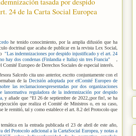
ndemnización tasada por despido
art. 24 de la Carta Social Europea
cedo
he tenido conocimiento, por la amplia difusión que ha
culo doctrinal que acaba de publicar en la revista Lex Social,
ado
"Las indemnizaciones por despido injustificado y el art. 24
no hay dos condenas (Finlandia e Italia) sin tres Francia"
,
l Comité Europeo de Derechos Sociales de especial interés.
ofesora Salcedo cita uno anterior, escrito conjuntamente con el
formaban de la
Decisión adoptada por elComité Europeo de
obre las reclamacionespresentadas por dos organizaciones
ue lanormativa reguladora de la indemnización por despido
a,
y añade que “El 26 de septiembre de 2022,¡por fin!, se ha
ejecución que realiza el Comité de Ministros o, en su caso,
e le remitió, tal y como establece el art. 8.2 del Protocolo que
temática en la entrada publicada el 23 de abril de este año,
iva del Protocolo adicional a la CartaSocial Europea, y notas a