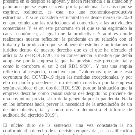
presenta en el despido se apoyan y hacen referencia a la situación y
panorama que se espera suceda por la pandemia. La causa que se
esgrime, realmente, es esta, no una económica-productiva
estructural. Y si se considera estructural lo es desde marzo de 2020
en que comienzan las restricciones al comercio y a las actividades
comerciales. Y es en este panorama en el que se ha esgrimido la
causa económica, al igual que la productiva. Y aquí es donde
realizamos nuestra reflexión: la pandemia en su relación con el
trabajo y la producción que se obtiene de este tiene un tratamiento
jurídico dentro de nuestro derecho que es el que ha ofertado el
artículo 22 del RDL 8/20. Es en consecuencia la medida que debía
adoptarse por la empresa la que ha previsto este precepto, tal y
como lo corrobora el art. 2 del RDL 9/20”.
Y tras una amplia
reflexión al respecto, concluye que “valoremos que ante esta
coyuntura del COVID-19 rigen las medidas excepcionales, y por
ello no podía procederse a un despido colectivo por la empresa
según establece el art. dos del RDL 9/20, porque la situación que la
empresa describe como causalizadora del despido no proviene de
una coyuntura previa, si no de la generada por la pandemia. Nada
en los informes hacía prever la necesidad de la articulación de un
despido objetivo, tal y como nos lo demuestra el informe de
auditoría del ejercicio 2019”.
El núcleo duro de la sentencia, una vez constatada la no
conformidad a derecho de la decisión empresarial, es la calificación