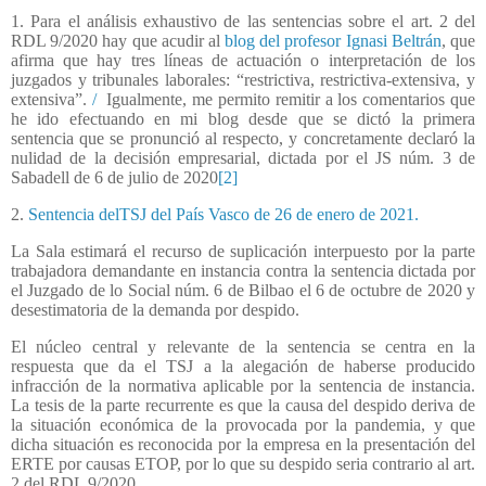
1. Para el análisis exhaustivo de las sentencias sobre el art. 2 del
RDL 9/2020 hay que acudir al
blog del profesor Ignasi Beltrán
, que
afirma que hay tres líneas de actuación o interpretación de los
juzgados y tribunales laborales: “restrictiva, restrictiva-extensiva, y
extensiva”.
/
Igualmente, me permito remitir a los comentarios que
he ido efectuando en mi blog desde que se dictó la primera
sentencia que se pronunció al respecto, y concretamente declaró la
nulidad de la decisión empresarial, dictada por el JS núm. 3 de
Sabadell de 6 de julio de 2020
[2]
2.
Sentencia delTSJ del País Vasco de 26 de enero de 2021.
La Sala estimará el recurso de suplicación interpuesto por la parte
trabajadora demandante en instancia contra la sentencia dictada por
el Juzgado de lo Social núm. 6 de Bilbao el 6 de octubre de 2020 y
desestimatoria de la demanda por despido.
El núcleo central y relevante de la sentencia se centra en la
respuesta que da el TSJ a la alegación de haberse producido
infracción de la normativa aplicable por la sentencia de instancia.
La tesis de la parte recurrente es que la causa del despido deriva de
la situación económica de la provocada por la pandemia, y que
dicha situación es reconocida por la empresa en la presentación del
ERTE por causas ETOP, por lo que su despido seria contrario al art.
2 del RDL 9/2020.