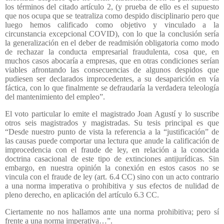
los términos del citado artículo 2, (y prueba de ello es el supuesto
que nos ocupa que se teatraliza como despido disciplinario pero que
luego hemos calificado como objetivo y vinculado a la
circunstancia excepcional COVID), con lo que la conclusión sería
la generalización en el deber de readmisión obligatoria como modo
de rechazar la conducta empresarial fraudulenta, cosa que, en
muchos casos abocaría a empresas, que en otras condiciones serían
viables afrontando las consecuencias de algunos despidos que
pudiesen ser declarados improcedentes, a su desaparición en vía
fáctica, con lo que finalmente se defraudaría la verdadera teleología
del mantenimiento del empleo”.
El voto particular lo emite el magistrado Joan Agustí y lo suscribe
otros seis magistrados y magistradas. Su tesis principal es que
“Desde nuestro punto de vista la referencia a la “justificación” de
las causas puede comportar una lectura que anude la calificación de
improcedencia con el fraude de ley, en relación a la conocida
doctrina casacional de este tipo de extinciones antijurídicas. Sin
embargo, en nuestra opinión la conexión en estos casos no se
vincula con el fraude de ley (art. 6.4 CC) sino con un acto contrario
a una norma imperativa o prohibitiva y sus efectos de nulidad de
pleno derecho, en aplicación del artículo 6.3 CC.
Ciertamente no nos hallamos ante una norma prohibitiva; pero sí
frente a una norma imperativa…”.