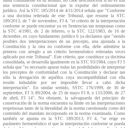
hasta contundente en su sentido, no cabe desconocerla si no es tras
una sentencia constitucional que la expulse del ordenamiento
jurídico. Así la STC 185/2014 de 4/11/2014 señala que "Conforme
a una doctrina reiterada de este Tribunal, que resume la STC
189/2013, de 7 de noviembre, FJ 4, "el criterio de la interpretación
conforme se puede encontrar ya en Sentencias tan tempranas como
la STC 4/1981, de 2 de febrero, o la STC 122/1983, de 16 de
diciembre, en cuyo fundamento jurídico 6 ya decíamos que "siendo
posibles dos interpretaciones de un precepto, una ajustada a la
Constitución y la otra no conforme con ella, debe admitirse la
primera con arreglo a un criterio hermenéutico reiteradas veces
aplicado por este Tribunal". Este criterio, que constituye ya doctrina
consolidada, se desarrolla igualmente en la STC 93/1984, cuyo FJ 5
señala que "es necesario apurar todas las posibilidades de interpretar
los preceptos de conformidad con la Constitución y declarar tan
sólo la derogación de aquéllos cuya incompatibilidad con ella
resulte indudable por ser imposible llevar a cabo dicha
interpretación". En similar sentido, SSTC 176/1999, de 30 de
septiembre, FJ 3; 89/2004, de 25 de mayo FJ 8, o 133/2006, de 27
de abril, FJ 14". No obstante, la salvaguarda del principio de
conservación de la norma encuentra su límite en las interpretaciones
respetuosas tanto de la literalidad de la norma cuestionada como del
contenido del mandato incorporado en la norma examinada. Como
también se apunta en la STC 189/2013, FJ 4, "se erige en
parámetro hermenéutico el que la interpretación conforme se pueda