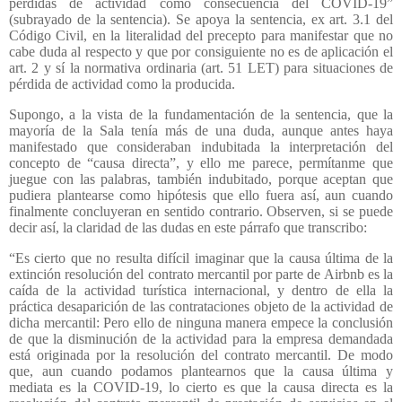
pérdidas de actividad como consecuencia del COVID-19”
(subrayado de la sentencia). Se apoya la sentencia, ex art. 3.1 del
Código Civil, en la literalidad del precepto para manifestar que no
cabe duda al respecto y que por consiguiente no es de aplicación el
art. 2 y sí la normativa ordinaria (art. 51 LET) para situaciones de
pérdida de actividad como la producida.
Supongo, a la vista de la fundamentación de la sentencia, que la
mayoría de la Sala tenía más de una duda, aunque antes haya
manifestado que consideraban indubitada la interpretación del
concepto de “causa directa”, y ello me parece, permítanme que
juegue con las palabras, también indubitado, porque aceptan que
pudiera plantearse como hipótesis que ello fuera así, aun cuando
finalmente concluyeran en sentido contrario. Observen, si se puede
decir así, la claridad de las dudas en este párrafo que transcribo:
“Es cierto que no resulta difícil imaginar que la causa última de la
extinción resolución del contrato mercantil por parte de Airbnb es la
caída de la actividad turística internacional, y dentro de ella la
práctica desaparición de las contrataciones objeto de la actividad de
dicha mercantil: Pero ello de ninguna manera empece la conclusión
de que la disminución de la actividad para la empresa demandada
está originada por la resolución del contrato mercantil. De modo
que, aun cuando podamos plantearnos que la causa última y
mediata es la COVID-19, lo cierto es que la causa directa es la