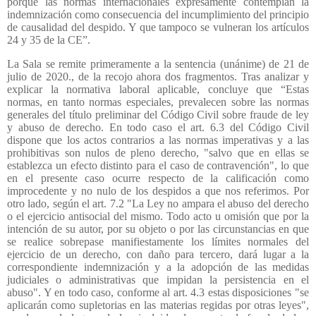
porque las normas internacionales expresamente contemplan la
indemnización como consecuencia del incumplimiento del principio
de causalidad del despido. Y que tampoco se vulneran los artículos
24 y 35 de la CE”.
La Sala se remite primeramente a la sentencia (unánime) de 21 de
julio de 2020., de la recojo ahora dos fragmentos. Tras analizar y
explicar la normativa laboral aplicable, concluye que “Estas
normas, en tanto normas especiales, prevalecen sobre las normas
generales del título preliminar del Código Civil sobre fraude de ley
y abuso de derecho. En todo caso el art. 6.3 del Código Civil
dispone que los actos contrarios a las normas imperativas y a las
prohibitivas son nulos de pleno derecho, "salvo que en ellas se
establezca un efecto distinto para el caso de contravención", lo que
en el presente caso ocurre respecto de la calificación como
improcedente y no nulo de los despidos a que nos referimos. Por
otro lado, según el art. 7.2 "La Ley no ampara el abuso del derecho
o el ejercicio antisocial del mismo. Todo acto u omisión que por la
intención de su autor, por su objeto o por las circunstancias en que
se realice sobrepase manifiestamente los límites normales del
ejercicio de un derecho, con daño para tercero, dará lugar a la
correspondiente indemnización y a la adopción de las medidas
judiciales o administrativas que impidan la persistencia en el
abuso". Y en todo caso, conforme al art. 4.3 estas disposiciones "se
aplicarán como supletorias en las materias regidas por otras leyes",