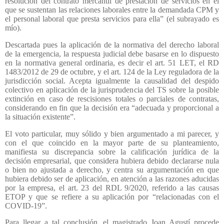
resolución del contrato mercantil de prestación de servicios en el
que se sustentan las relaciones laborales entre la demandada CPM y
el personal laboral que presta servicios para ella” (el subrayado es
mío).
Descartada pues la aplicación de la normativa del derecho laboral
de la emergencia, la respuesta judicial debe basarse en lo dispuesto
en la normativa general ordinaria, es decir el art. 51 LET, el RD
1483/2012 de 29 de octubre, y el art. 124 de la Ley reguladora de la
jurisdicción social. Acepta igualmente la causalidad del despido
colectivo en aplicación de la jurisprudencia del TS sobre la posible
extinción en caso de rescisiones totales o parciales de contratas,
considerando en fin que la decisión era “adecuada y proporcional a
la situación existente”.
El voto particular, muy sólido y bien argumentado a mi parecer, y
con el que coincido en la mayor parte de su planteamiento,
manifiesta su discrepancia sobre la calificación jurídica de la
decisión empresarial, que considera hubiera debido declararse nula
o bien no ajustada a derecho, y centra su argumentación en que
hubiera debido ser de aplicación, en atención a las razones aducidas
por la empresa, el art. 23 del RDL 9/2020, referido a las causas
ETOP y que se refiere a su aplicación por “relacionadas con el
COVID-19”.
Para llegar a tal conclusión, el magistrado Joan Agustí procede