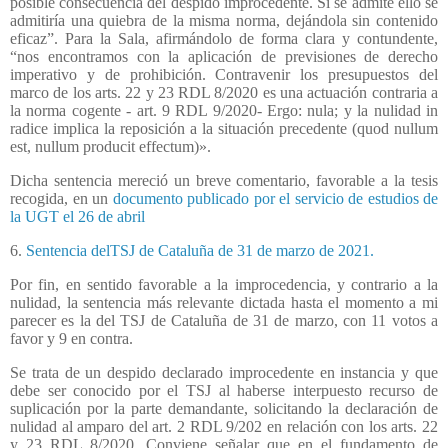
posible consecuencia del despido improcedente. Si se admite ello se
admitiría una quiebra de la misma norma, dejándola sin contenido
eficaz”. Para la Sala, afirmándolo de forma clara y contundente,
“nos encontramos con la aplicación de previsiones de derecho
imperativo y de prohibición. Contravenir los presupuestos del
marco de los arts. 22 y 23 RDL 8/2020 es una actuación contraria a
la norma cogente - art. 9 RDL 9/2020- Ergo: nula; y la nulidad in
radice implica la reposición a la situación precedente (quod nullum
est, nullum producit effectum)».
Dicha sentencia mereció un breve comentario, favorable a la tesis
recogida, en un
documento publicado por el servicio de estudios de
la UGT el 26 de abril
6.
Sentencia delTSJ de Cataluña de 31 de marzo de 2021.
Por fin, en sentido favorable a la improcedencia, y contrario a la
nulidad, la sentencia más relevante dictada hasta el momento a mi
parecer es la del TSJ de Cataluña de 31 de marzo, con 11 votos a
favor y 9 en contra.
Se trata de un despido declarado improcedente en instancia y que
debe ser conocido por el TSJ al haberse interpuesto recurso de
suplicación por la parte demandante, solicitando la declaración de
nulidad al amparo del art. 2 RDL 9/202 en relación con los arts. 22
y 23 RDL 8/2020. Conviene señalar que en el fundamento de