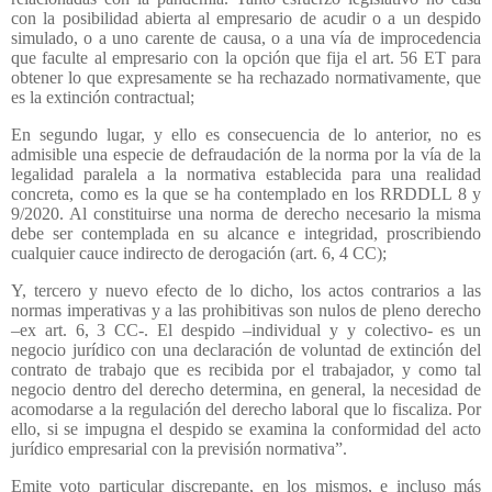
con la posibilidad abierta al empresario de acudir o a un despido
simulado, o a uno carente de causa, o a una vía de improcedencia
que faculte al empresario con la opción que fija el art. 56 ET para
obtener lo que expresamente se ha rechazado normativamente, que
es la extinción contractual;
En segundo lugar, y ello es consecuencia de lo anterior, no es
admisible una especie de defraudación de la norma por la vía de la
legalidad paralela a la normativa establecida para una realidad
concreta, como es la que se ha contemplado en los RRDDLL 8 y
9/2020. Al constituirse una norma de derecho necesario la misma
debe ser contemplada en su alcance e integridad, proscribiendo
cualquier cauce indirecto de derogación (art. 6, 4 CC);
Y, tercero y nuevo efecto de lo dicho, los actos contrarios a las
normas imperativas y a las prohibitivas son nulos de pleno derecho
–ex art. 6, 3 CC-. El despido –individual y y colectivo- es un
negocio jurídico con una declaración de voluntad de extinción del
contrato de trabajo que es recibida por el trabajador, y como tal
negocio dentro del derecho determina, en general, la necesidad de
acomodarse a la regulación del derecho laboral que lo fiscaliza. Por
ello, si se impugna el despido se examina la conformidad del acto
jurídico empresarial con la previsión normativa”.
Emite voto particular discrepante, en los mismos, e incluso más