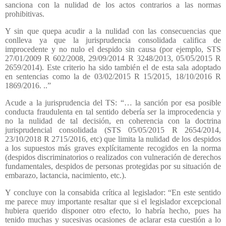
sanciona con la nulidad de los actos contrarios a las normas
prohibitivas.
Y sin que quepa acudir a la nulidad con las consecuencias que
conlleva ya que la jurisprudencia consolidada califica de
improcedente y no nulo el despido sin causa (por ejemplo, STS
27/01/2009 R 602/2008, 29/09/2014 R 3248/2013, 05/05/2015 R
2659/2014). Este criterio ha sido también el de esta sala adoptado
en sentencias como la de 03/02/2015 R 15/2015, 18/10/2016 R
1869/2016. ..”
Acude a la jurisprudencia del TS: “… la sanción por esa posible
conducta fraudulenta en tal sentido debería ser la improcedencia y
no la nulidad de tal decisión, en coherencia con la doctrina
jurisprudencial consolidada (STS 05/05/2015 R 2654/2014,
23/10/2018 R 2715/2016, etc) que limita la nulidad de los despidos
a los supuestos más graves explícitamente recogidos en la norma
(despidos discriminatorios o realizados con vulneración de derechos
fundamentales, despidos de personas protegidas por su situación de
embarazo, lactancia, nacimiento, etc.).
Y concluye con la consabida crítica al legislador: “En este sentido
me parece muy importante resaltar que si el legislador excepcional
hubiera querido disponer otro efecto, lo habría hecho, pues ha
tenido muchas y sucesivas ocasiones de aclarar esta cuestión a lo