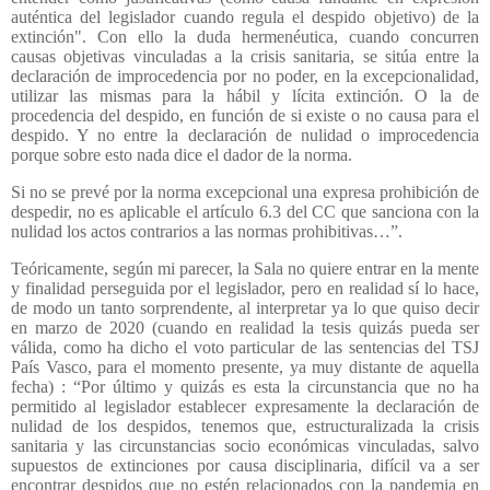
auténtica del legislador cuando regula el despido objetivo) de la
extinción". Con ello la duda hermenéutica, cuando concurren
causas objetivas vinculadas a la crisis sanitaria, se sitúa entre la
declaración de improcedencia por no poder, en la excepcionalidad,
utilizar las mismas para la hábil y lícita extinción. O la de
procedencia del despido, en función de si existe o no causa para el
despido. Y no entre la declaración de nulidad o improcedencia
porque sobre esto nada dice el dador de la norma.
Si no se prevé por la norma excepcional una expresa prohibición de
despedir, no es aplicable el artículo 6.3 del CC que sanciona con la
nulidad los actos contrarios a las normas prohibitivas…”.
Teóricamente, según mi parecer, la Sala no quiere entrar en la mente
y finalidad perseguida por el legislador, pero en realidad sí lo hace,
de modo un tanto sorprendente, al interpretar ya lo que quiso decir
en marzo de 2020 (cuando en realidad la tesis quizás pueda ser
válida, como ha dicho el voto particular de las sentencias del TSJ
País Vasco, para el momento presente, ya muy distante de aquella
fecha) : “Por último y quizás es esta la circunstancia que no ha
permitido al legislador establecer expresamente la declaración de
nulidad de los despidos, tenemos que, estructuralizada la crisis
sanitaria y las circunstancias socio económicas vinculadas, salvo
supuestos de extinciones por causa disciplinaria, difícil va a ser
encontrar despidos que no estén relacionados con la pandemia en