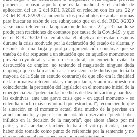
primera a repasar aquello que es la finalidad y el ámbito de
aplicación del art. 2 del RDL 9/2020 en relación con los arts. 22 y
23 del RDL 8/2020, acudiendo a los preámbulos de ambas normas
para buscar su razón de ser, subrayando que en el del RDL 8/2020
ya se hacía referencia a la aplicación de los arts. 22 y 23 cuando se
produjeran rescisiones de contratos por causa de la Covid-19, y que
en el RDL 9/2020 se enfatizaba el objetivo de evitar despidos
durante la crisis motivada por la declaración del estado de alarma, y
después de una larga y prolija argumentación concluye que se
trataba de dar respuesta a un situación que en aquellos momentos se
preveía coyuntural y aún no estructural, pretendiendo evitar la
destrucción de empleo, no teniendo el magistrado ninguna duda
(supongo que es la reacción a la inexistencia de dudas que tenía la
mayoría de la Sala en sentido contrario) de que ello era la finalidad
de la normativa referenciada, y que por tanto, y aquí manifiesto mi
coincidencia, la pretensión del legislador en el momento inicial de la
emergencia era “potenciar las medidas de flexibilización y paralizar
las extintivas, ante una grave crisis que – en aquel momento – se
entendía mucho más coyuntural que estructural”, reconociendo que
la situación en el momento actual dista mucho de la prevista en
aquel momento, y que el cambio notable observado “puede haber
influido en la decisión de la mayoría”, que ahora añado por mi
parte, y más adelante también lo hará el voto particular, parece
haber sido tomado como punto de referencia por la sentencia y no
el momento en el que acaecieron los acontecimientos.