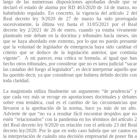
largo de las numerosas disposiciones aprobadas desde que se
declaró el estado de alarma por RD 463/2020 de 14 de marzo, no
habiéndolo regulado. En concreto, la vigencia del artículo 2 del
Real decreto ley 9/2020 de 27 de marzo ha sido prorrogada
sucesivamente, la última vez hasta el 31/05/2021 por el Real
decreto ley 2/2021 de 26 de enero, cuando ya estaba vivamente
planteado este debate en la doctrina y tribunales hacía meses, sin
que se haya abordado este extremo, por lo que no puedo presumir
que la voluntad de legislador de emergencia haya sido cambiar el
criterio que se deduce de la legislación anterior, que continúa
vigente”.
A mi parecer, esta critica se formula, al igual que han
hecho otros tribunales, por considerar que no es tarea judicial “sacar
las castañas del fuego al legislador”, es decir interpretar aquello que
ha querido decir, ya que consideran que hubiera debido decirlo con
toda claridad.
La magistrada utiliza finalmente un argumento “de prudencia” y
que cada vez más se recoge en aportaciones doctrinales y debates
sobre esta temática, cual es el cambio de las circunstancias que
llevaron a la aprobación de la norma, hace ya más de un año.
Advierte de que “no va a resultar fácil encontrar despidos que no
estén “relacionados” con la pandemia en los términos del artículo 2
del Real decreto ley 9/2020 en relación con el artículo 23 del Real
decreto ley/2020. Por lo que en todo caso habría que ser cautos en
la interpretación de cuándo una decisión empresarial de poner fin a