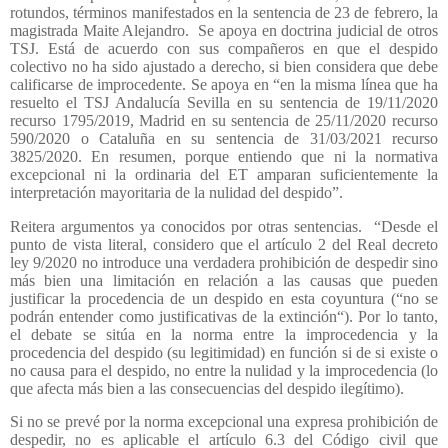
rotundos, términos manifestados en la sentencia de 23 de febrero, la
magistrada Maite Alejandro.
Se apoya en doctrina judicial de otros
TSJ. Está de acuerdo con sus compañeros en que el despido
colectivo no ha sido ajustado a derecho, si bien considera que debe
calificarse de improcedente. Se apoya en “en la misma línea que ha
resuelto el TSJ Andalucía Sevilla en su sentencia de 19/11/2020
recurso 1795/2019, Madrid en su sentencia de 25/11/2020 recurso
590/2020 o Cataluña en su sentencia de 31/03/2021 recurso
3825/2020. En resumen, porque entiendo que ni la normativa
excepcional ni la ordinaria del ET amparan suficientemente la
interpretación mayoritaria de la nulidad del despido”.
Reitera argumentos ya conocidos por otras sentencias.
“Desde el
punto de vista literal, considero que el artículo 2 del Real decreto
ley 9/2020 no introduce una verdadera prohibición de despedir sino
más bien una limitación en relación a las causas que pueden
justificar la procedencia de un despido en esta coyuntura (“no se
podrán entender como justificativas de la extinción“). Por lo tanto,
el debate se sitúa en la norma entre la improcedencia y la
procedencia del despido (su legitimidad) en función si de si existe o
no causa para el despido, no entre la nulidad y la improcedencia (lo
que afecta más bien a las consecuencias del despido ilegítimo).
Si no se prevé por la norma excepcional una expresa prohibición de
despedir, no es aplicable el artículo 6.3 del Código civil que