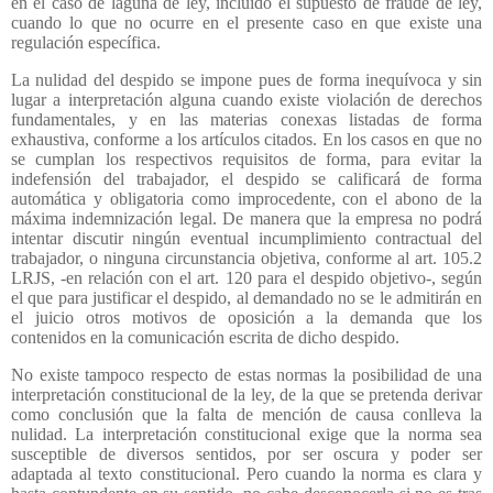
en el caso de laguna de ley, incluido el supuesto de fraude de ley,
cuando lo que no ocurre en el presente caso en que existe una
regulación específica.
La nulidad del despido se impone pues de forma inequívoca y sin
lugar a interpretación alguna cuando existe violación de derechos
fundamentales, y en las materias conexas listadas de forma
exhaustiva, conforme a los artículos citados. En los casos en que no
se cumplan los respectivos requisitos de forma, para evitar la
indefensión del trabajador, el despido se calificará de forma
automática y obligatoria como improcedente, con el abono de la
máxima indemnización legal. De manera que la empresa no podrá
intentar discutir ningún eventual incumplimiento contractual del
trabajador, o ninguna circunstancia objetiva, conforme al art. 105.2
LRJS, -en relación con el art. 120 para el despido objetivo-, según
el que para justificar el despido, al demandado no se le admitirán en
el juicio otros motivos de oposición a la demanda que los
contenidos en la comunicación escrita de dicho despido.
No existe tampoco respecto de estas normas la posibilidad de una
interpretación constitucional de la ley, de la que se pretenda derivar
como conclusión que la falta de mención de causa conlleva la
nulidad. La interpretación constitucional exige que la norma sea
susceptible de diversos sentidos, por ser oscura y poder ser
adaptada al texto constitucional. Pero cuando la norma es clara y