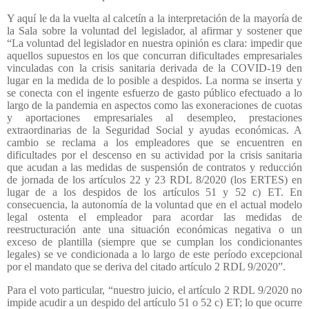
Y aquí le da la vuelta al calcetín a la interpretación de la mayoría de
la Sala sobre la voluntad del legislador, al afirmar y sostener que
“La voluntad del legislador en nuestra opinión es clara: impedir que
aquellos supuestos en los que concurran dificultades empresariales
vinculadas con la crisis sanitaria derivada de la COVID-19 den
lugar en la medida de lo posible a despidos. La norma se inserta y
se conecta con el ingente esfuerzo de gasto público efectuado a lo
largo de la pandemia en aspectos como las exoneraciones de cuotas
y aportaciones empresariales al desempleo, prestaciones
extraordinarias de la Seguridad Social y ayudas económicas. A
cambio se reclama a los empleadores que se encuentren en
dificultades por el descenso en su actividad por la crisis sanitaria
que acudan a las medidas de suspensión de contratos y reducción
de jornada de los artículos 22 y 23 RDL 8/2020 (los ERTES) en
lugar de a los despidos de los artículos 51 y 52 c) ET. En
consecuencia, la autonomía de la voluntad que en el actual modelo
legal ostenta el empleador para acordar las medidas de
reestructuración ante una situación económicas negativa o un
exceso de plantilla (siempre que se cumplan los condicionantes
legales) se ve condicionada a lo largo de este período excepcional
por el mandato que se deriva del citado artículo 2 RDL 9/2020”.
Para el voto particular, “nuestro juicio, el artículo 2 RDL 9/2020 no
impide acudir a un despido del artículo 51 o 52 c) ET; lo que ocurre