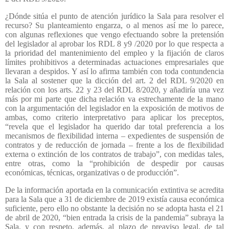
¿Dónde sitúa el punto de atención jurídico la Sala para resolver el
recurso? Su planteamiento engarza, o al menos así me lo parece,
con algunas reflexiones que vengo efectuando sobre la pretensión
del legislador al aprobar los RDL 8 y9 /2020 por lo que respecta a
la prioridad del mantenimiento del empleo y la fijación de claros
límites prohibitivos a determinadas actuaciones empresariales que
llevaran a despidos. Y así lo afirma también con toda contundencia
la Sala al sostener que la dicción del art. 2 del RDL 9/2020 en
relación con los arts. 22 y 23 del RDL 8/2020, y añadiría una vez
más por mi parte que dicha relación va estrechamente de la mano
con la argumentación del legislador en la exposición de motivos de
ambas, como criterio interpretativo para aplicar los preceptos,
“revela que el legislador ha querido dar total preferencia a los
mecanismos de flexibilidad interna – expedientes de suspensión de
contratos y de reducción de jornada – frente a los de flexibilidad
externa o extinción de los contratos de trabajo”, con medidas tales,
entre otras, como la “prohibición de despedir por causas
económicas, técnicas, organizativas o de producción”.
De la información aportada en la comunicación extintiva se acredita
para la Sala que a 31 de diciembre de 2019 existía causa económica
suficiente, pero ello no obstante la decisión no se adopta hasta el 21
de abril de 2020, “bien entrada la crisis de la pandemia” subraya la
Sala, y con respeto, además, al plazo de preaviso legal, de tal