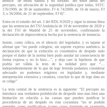
deducir "de modo natural y no forzado" del tenor literal del
precepto, sin afectación de la seguridad jurídica (por todas, SSTC
176/1999, de 30 de septiembre, FJ 4; 74/2000, de 16 de marzo, FJ
3; o 56/2004, de 21 de septiembre, FJ 8)".
Entra en el estudio del art. 2 del RDL 9/2020 y sigue la misma línea
que las sentencias del TSJ Andalucía de 19 de noviembre de 2020 y
la del TSJ de Madrid de 25 de noviembre, confirmando la
declaración de improcedencia hecha por la sentencia de instancia.
Insiste, como crítica, en el silencio del legislador, y es tajante al
afirmar que “no puede colegirse, sin soporte expreso auténtico, la
declaración de que la extinción es constitutiva de despido nulo
porque el dador de la norma bien pudo anudar tal consecuencia de
forma expresa y no lo hizo…”, y deja caer la hipótesis de que
podría ser válida la tesis de la nulidad pero que “…
independientemente de lo que de lege ferenda podamos considerar
adecuado no podemos erigirnos en legislador y, mediante
interpretación extensiva y creadora, concluir lo que de lege data no
se colige”
La tesis central de la sentencia es la siguiente: “El precepto no
introduce una verdadera prohibición de despedir sino mas bien una
limitación en relación a las causas que pueden justificar la
procedencia de un despido en esta coyuntura "no se podrán
entender como justificativas (como causa fundante en expresión