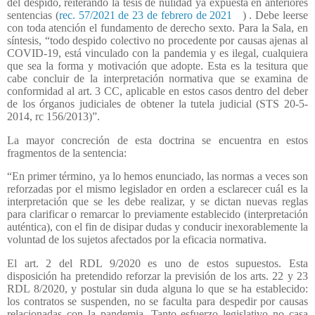
del despido, reiterando la tesis de nulidad ya expuesta en anteriores
sentencias (
rec. 57/2021 de 23 de febrero de 2021
) . Debe leerse
con toda atención el fundamento de derecho sexto. Para la Sala, en
síntesis, “todo despido colectivo no procedente por causas ajenas al
COVID-19, está vinculado con la pandemia y es ilegal, cualquiera
que sea la forma y motivación que adopte. Esta es la tesitura que
cabe concluir de la interpretación normativa que se examina de
conformidad al art. 3 CC, aplicable en estos casos dentro del deber
de los órganos judiciales de obtener la tutela judicial (STS 20-5-
2014, rc 156/2013)”.
La mayor concreción de esta doctrina se encuentra en estos
fragmentos de la sentencia:
“En primer término, ya lo hemos enunciado, las normas a veces son
reforzadas por el mismo legislador en orden a esclarecer cuál es la
interpretación que se les debe realizar, y se dictan nuevas reglas
para clarificar o remarcar lo previamente establecido (interpretación
auténtica), con el fin de disipar dudas y conducir inexorablemente la
voluntad de los sujetos afectados por la eficacia normativa.
El art. 2 del RDL 9/2020 es uno de estos supuestos. Esta
disposición ha pretendido reforzar la previsión de los arts. 22 y 23
RDL 8/2020, y postular sin duda alguna lo que se ha establecido:
los contratos se suspenden, no se faculta para despedir por causas
relacionadas con la pandemia. Tanto esfuerzo legislativo no casa