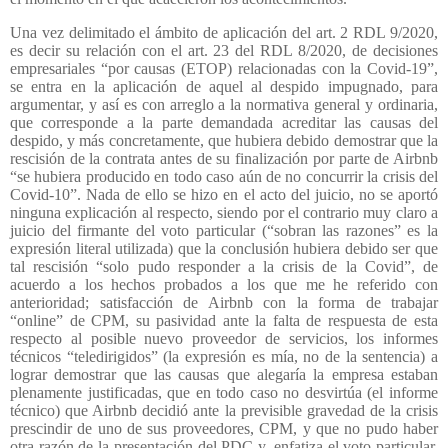
Una vez delimitado el ámbito de aplicación del art. 2 RDL 9/2020,
es decir su relación con el art. 23 del RDL 8/2020, de decisiones
empresariales “por causas (ETOP) relacionadas con la Covid-19”,
se entra en la aplicación de aquel al despido impugnado, para
argumentar, y así es con arreglo a la normativa general y ordinaria,
que corresponde a la parte demandada acreditar las causas del
despido, y más concretamente, que hubiera debido demostrar que la
rescisión de la contrata antes de su finalización por parte de Airbnb
“se hubiera producido en todo caso aún de no concurrir la crisis del
Covid-10”. Nada de ello se hizo en el acto del juicio, no se aportó
ninguna explicación al respecto, siendo por el contrario muy claro a
juicio del firmante del voto particular (“sobran las razones” es la
expresión literal utilizada) que la conclusión hubiera debido ser que
tal rescisión “solo pudo responder a la crisis de la Covid”, de
acuerdo a los hechos probados a los que me he referido con
anterioridad; satisfacción de Airbnb con la forma de trabajar
“online” de CPM, su pasividad ante la falta de respuesta de esta
respecto al posible nuevo proveedor de servicios, los informes
técnicos “teledirigidos” (la expresión es mía, no de la sentencia) a
lograr demostrar que las causas que alegaría la empresa estaban
plenamente justificadas, que en todo caso no desvirtúa (el informe
técnico) que Airbnb decidió ante la previsible gravedad de la crisis
prescindir de uno de sus proveedores, CPM, y que no pudo haber
otra razón de la presentación del PDC y, enfatiza el voto particular,