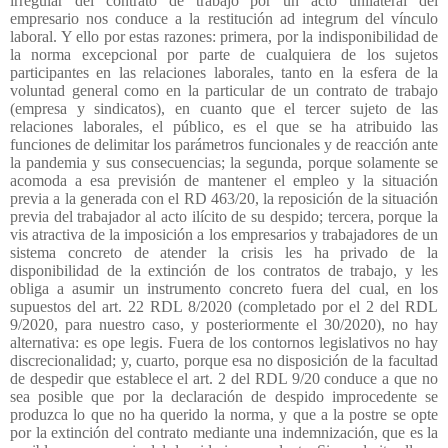
irregular del contrato de trabajo por un acto unilateral del
empresario nos conduce a la restitución ad integrum del vínculo
laboral. Y ello por estas razones: primera, por la indisponibilidad de
la norma excepcional por parte de cualquiera de los sujetos
participantes en las relaciones laborales, tanto en la esfera de la
voluntad general como en la particular de un contrato de trabajo
(empresa y sindicatos), en cuanto que el tercer sujeto de las
relaciones laborales, el público, es el que se ha atribuido las
funciones de delimitar los parámetros funcionales y de reacción ante
la pandemia y sus consecuencias; la segunda, porque solamente se
acomoda a esa previsión de mantener el empleo y la situación
previa a la generada con el RD 463/20, la reposición de la situación
previa del trabajador al acto ilícito de su despido; tercera, porque la
vis atractiva de la imposición a los empresarios y trabajadores de un
sistema concreto de atender la crisis les ha privado de la
disponibilidad de la extinción de los contratos de trabajo, y les
obliga a asumir un instrumento concreto fuera del cual, en los
supuestos del art. 22 RDL 8/2020 (completado por el 2 del RDL
9/2020, para nuestro caso, y posteriormente el 30/2020), no hay
alternativa: es ope legis. Fuera de los contornos legislativos no hay
discrecionalidad; y, cuarto, porque esa no disposición de la facultad
de despedir que establece el art. 2 del RDL 9/20 conduce a que no
sea posible que por la declaración de despido improcedente se
produzca lo que no ha querido la norma, y que a la postre se opte
por la extinción del contrato mediante una indemnización, que es la