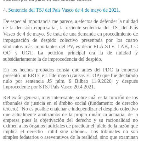
4.
Sentencia del TSJ del País Vasco de 4 de mayo de 2021.
De especial importancia me parece, a efectos de defender la nulidad
de la decisión empresarial, la reciente sentencia del TSJ del País
Vasco de 4 de mayo. Se trata de una demanda en procedimiento de
impugnación de despido colectivo presentada por los cuatro
sindicatos más importantes del PV, es decir ELA-STV. LAB, CC
OO y UGT. La petición principal era la de nulidad y
subsidiariamente la de improcedencia del despido.
En los hechos probados consta que antes del PDC la empresa
presentó un ERTE e 11 de mayo (causas ETOP) que fue declarado
nulo por sentencia JS núm. 9 Bilbao 11.9.2020, y después
improcedente por STSJ País Vasco 20.4.2021.
Reflexión general, muy interesante, sobre cuál es la función de los
tribunales de justicia en el ámbito social (fundamento de derecho
tercero) “No es posible enajenar e independizar el despido colectivo
que actualmente analizamos de la propia dinámica actuarial de la
empresa pues la objetivación del derecho y su racionalidad no
eximen a los órganos judiciales de practicar el juicio de la razón que
implica el derecho –nihil sine ratione-. Los tribunales no son
simples fedatarios o aseverativos de la realidad, sino que examinan