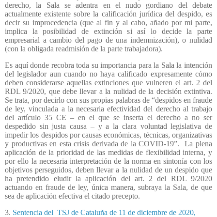
derecho, la Sala se adentra en el nudo gordiano del debate
actualmente existente sobre la calificación jurídica del despido, es
decir su improcedencia (que al fin y al cabo, añado por mi parte,
implica la posibilidad de extinción si así lo decide la parte
empresarial a cambio del pago de una indemnización), o nulidad
(con la obligada readmisión de la parte trabajadora).
Es aquí donde recobra toda su importancia para la Sala la intención
del legislador aun cuando no haya calificado expresamente cómo
deben considerarse aquellas extinciones que vulneren el art. 2 del
RDL 9/2020, que debe llevar a la nulidad de la decisión extintiva.
Se trata, por decirlo con sus propias palabras de “despidos en fraude
de ley, vinculada a la necesaria efectividad del derecho al trabajo
del artículo 35 CE – en el que se inserta el derecho a no ser
despedido sin justa causa – y a la clara voluntad legislativa de
impedir los despidos por causas económicas, técnicas, organizativas
y productivas en esta crisis derivada de la COVID-19”.
La plena
aplicación de la prioridad de las medidas de flexibilidad interna, y
por ello la necesaria interpretación de la norma en sintonía con los
objetivos perseguidos, deben llevar a la nulidad de un despido que
ha pretendido eludir la aplicación del art. 2 del RDL 9/2020
actuando en fraude de ley, única manera, subraya la Sala, de que
sea de aplicación efectiva el citado precepto.
3.
Sentencia del
TSJ de Cataluña de 11 de diciembre de 2020,