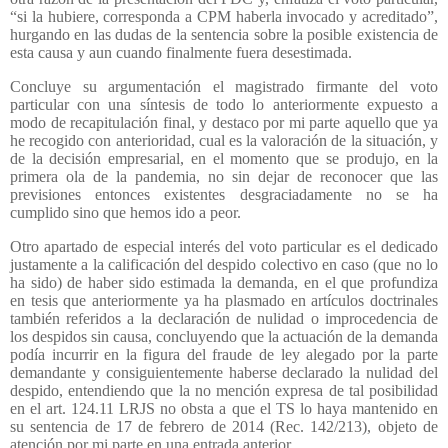
“si la hubiere, corresponda a CPM haberla invocado y acreditado”,
hurgando en las dudas de la sentencia sobre la posible existencia de
esta causa y aun cuando finalmente fuera desestimada.
Concluye su argumentación el magistrado firmante del voto
particular con una síntesis de todo lo anteriormente expuesto a
modo de recapitulación final, y destaco por mi parte aquello que ya
he recogido con anterioridad, cual es la valoración de la situación, y
de la decisión empresarial, en el momento que se produjo, en la
primera ola de la pandemia, no sin dejar de reconocer que las
previsiones entonces existentes desgraciadamente no se ha
cumplido sino que hemos ido a peor.
Otro apartado de especial interés del voto particular es el dedicado
justamente a la calificación del despido colectivo en caso (que no lo
ha sido) de haber sido estimada la demanda, en el que profundiza
en tesis que anteriormente ya ha plasmado en artículos doctrinales
también referidos a la declaración de nulidad o improcedencia de
los despidos sin causa, concluyendo que la actuación de la demanda
podía incurrir en la figura del fraude de ley alegado por la parte
demandante y consiguientemente haberse declarado la nulidad del
despido, entendiendo que la no mención expresa de tal posibilidad
en el art. 124.11 LRJS no obsta a que el TS lo haya mantenido en
su sentencia de 17 de febrero de 2014 (Rec. 142/213), objeto de
atención por mi parte en una entrada anterior.