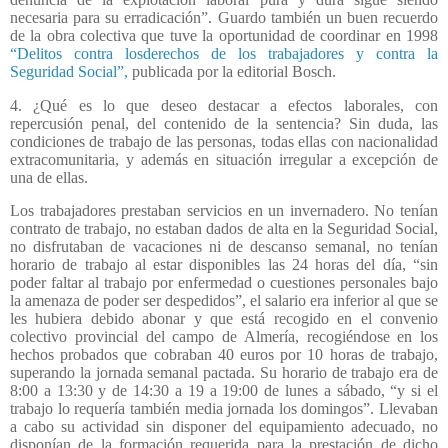
necesaria para su erradicación”. Guardo también un buen recuerdo
de la obra colectiva que tuve la oportunidad de coordinar en 1998
“Delitos contra losderechos de los trabajadores y contra la
Seguridad Social”,
publicada por la editorial Bosch.
4. ¿Qué es lo que deseo destacar a efectos laborales, con
repercusión penal, del contenido de la sentencia? Sin duda, las
condiciones de trabajo de las personas, todas ellas con nacionalidad
extracomunitaria, y además en situación irregular a excepción de
una de ellas.
Los trabajadores prestaban servicios en un invernadero. No tenían
contrato de trabajo, no estaban dados de alta en la Seguridad Social,
no disfrutaban de vacaciones ni de descanso semanal, no tenían
horario de trabajo al estar disponibles las 24 horas del día, “sin
poder faltar al trabajo por enfermedad o cuestiones personales bajo
la amenaza de poder ser despedidos”, el salario era inferior al que se
les hubiera debido abonar y que está recogido en el convenio
colectivo provincial del campo de Almería, recogiéndose en los
hechos probados que cobraban 40 euros por 10 horas de trabajo,
superando la jornada semanal pactada. Su horario de trabajo era de
8:00 a 13:30 y de 14:30 a 19 a 19:00 de lunes a sábado, “y si el
trabajo lo requería también media jornada los domingos”. Llevaban
a cabo su actividad sin disponer del equipamiento adecuado, no
disponían de la formación requerida para la prestación de dicho