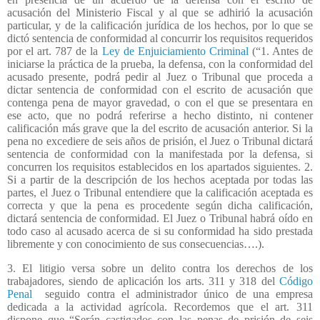
acusación del Ministerio Fiscal y al que se adhirió la acusación
particular, y de la calificación jurídica de los hechos, por lo que se
dictó sentencia de conformidad al concurrir los requisitos requeridos
por el art. 787 de la
Ley de Enjuiciamiento Criminal
(“1. Antes de
iniciarse la práctica de la prueba, la defensa, con la conformidad del
acusado presente, podrá pedir al Juez o Tribunal que proceda a
dictar sentencia de conformidad con el escrito de acusación que
contenga pena de mayor gravedad, o con el que se presentara en
ese acto, que no podrá referirse a hecho distinto, ni contener
calificación más grave que la del escrito de acusación anterior. Si la
pena no excediere de seis años de prisión, el Juez o Tribunal dictará
sentencia de conformidad con la manifestada por la defensa, si
concurren los requisitos establecidos en los apartados siguientes. 2.
Si a partir de la descripción de los hechos aceptada por todas las
partes, el Juez o Tribunal entendiere que la calificación aceptada es
correcta y que la pena es procedente según dicha calificación,
dictará sentencia de conformidad. El Juez o Tribunal habrá oído en
todo caso al acusado acerca de si su conformidad ha sido prestada
libremente y con conocimiento de sus consecuencias….).
3. El litigio versa sobre un delito contra los derechos de los
trabajadores, siendo de aplicación los arts. 311 y 318 del
Código
Penal
seguido contra el administrador único de una empresa
dedicada a la actividad agrícola. Recordemos que el art. 311
dispone que “Serán castigados con las penas de prisión de seis