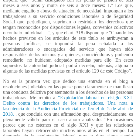
meses a seis años y multa de seis a doce meses: 1.º Los que,
mediante engaño o abuso de situación de necesidad, impongan a los
trabajadores a su servicio condiciones laborales o de Seguridad
Social que perjudiquen, supriman o restrinjan los derechos que
tengan reconocidos por disposiciones legales, convenios colectivos
o contrato individual…”, y que el art. 318 dispone que “Cuando los
hechos previstos en los artículos de este título se atribuyeran a
personas jurídicas, se impondrá la pena señalada a los
administradores o encargados del servicio que hayan sido
responsables de los mismos y a quienes, conociéndolos y pudiendo
remediarlo, no hubieran adoptado medidas para ello. En estos
supuestos la autoridad judicial podrá decretar, además, alguna o
algunas de las medidas previstas en el artículo 129 de este Código”.
No es la primera vez que dedico una entrada en el blog a
resoluciones judiciales en las que se pone claramente de manifiesto
una conducta delictiva por atentatoria a los derechos de las personas
trabajadoras. Me remito a
“Explotación laboral en elsiglo XXI.
Delito contra los derechos de los trabajadores. Una nota a
lasentencia de la Audiencia Provincial de Teruel de 5 de abril de
2018.
, que concluía con una afirmación que, desgraciadamente, es
plenamente válida para el caso ahora analizado: “En ocasiones
parece que no estemos en el siglo XXI y que las relaciones
laborales hayan retrocedido muchos años atrás en el tiempo. La
denuncia de la explotación laboral pura y dura sigue siendo