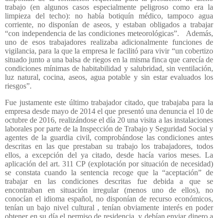
trabajo (en algunos casos especialmente peligroso como era la
limpieza del techo): no había botiquín médico, tampoco agua
corriente, no disponían de aseos, y estaban obligados a trabajar
“con independencia de las condiciones meteorológicas”.
Además,
uno de esos trabajadores realizaba adicionalmente funciones de
vigilancia, para la que la empresa le facilitó para vivir “un cobertizo
situado junto a una balsa de riegos en la misma finca que carecía de
condiciones mínimas de habitabilidad y salubridad, sin ventilación,
luz natural, cocina, aseos, agua potable y sin estar evaluados los
riesgos”.
Fue justamente este último trabajador citado, que trabajaba para la
empresa desde mayo de 2014 el que presentó una denuncia el 10 de
octubre de 2016, realizándose el día 20 una visita a las instalaciones
laborales por parte de la Inspección de Trabajo y Seguridad Social y
agentes de la guardia civil, comprobándose las condiciones antes
descritas en las que prestaban su trabajo los trabajadores, todos
ellos, a excepción del ya citado, desde hacía varios meses. La
aplicación del art. 311 CP (explotación por situación de necesidad)
se constata cuando la sentencia recoge que la “aceptación” de
trabajar en las condiciones descritas fue debida a que se
encontraban en situación irregular (menos uno de ellos), no
conocían el idioma español, no disponían de recurso económicos,
tenían un bajo nivel cultural , tenían obviamente interés en poder
obtener en su día el permiso de residencia, y debían enviar dinero a