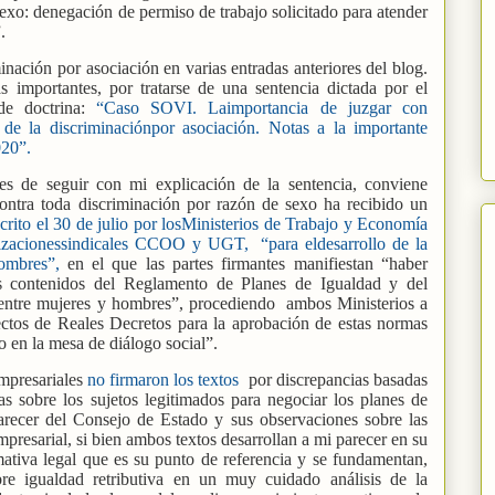
exo: denegación de permiso de trabajo solicitado para atender
.
inación por asociación en varias entradas anteriores del blog.
 importantes, por tratarse de una sentencia dictada por el
de doctrina:
“Caso SOVI. Laimportancia de juzgar con
 de la discriminaciónpor asociación. Notas a la importante
020”.
es de seguir con mi explicación de la sentencia, conviene
contra toda discriminación por razón de sexo ha recibido un
crito el 30 de julio por losMinisterios de Trabajo y Economía
nizacionessindicales CCOO y UGT, “para eldesarrollo de la
ombres”,
en el que las partes firmantes manifiestan “haber
ontenidos del Reglamento de Planes de Igualdad y del
 entre mujeres y hombres”, procediendo
ambos Ministerios a
yectos de Reales Decretos para la aprobación de estas normas
 en la mesa de diálogo social”.
mpresariales
no firmaron los textos
por discrepancias basadas
s sobre los sujetos legitimados para negociar los planes de
parecer del Consejo de Estado y sus observaciones sobre las
mpresarial, si bien ambos textos desarrollan a mi parecer en su
ativa legal que es su punto de referencia y se fundamentan,
bre igualdad retributiva en un muy cuidado análisis de la