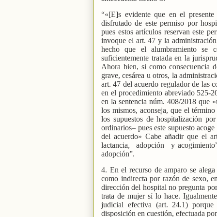
“«[E]s evidente que en el presente
disfrutado de este permiso por hosp
pues estos artículos reservan este p
invoque el art. 47 y la administració
hecho que el alumbramiento se co
suficientemente tratada en la jurisp
Ahora bien, si como consecuencia d
grave, cesárea u otros, la administrac
art. 47 del acuerdo regulador de las c
en el procedimiento abreviado 525-2
en la sentencia núm. 408/2018 que «un
los mismos, aconseja, que el término 
los supuestos de hospitalización p
ordinarios– pues este supuesto acoge u
del acuerdo» Cabe añadir que el art
lactancia,
adopción
y acogimiento”
adopción”.
4. En el recurso de amparo se alega 
como indirecta por razón de sexo, en
dirección del hospital no pregunta por
trata de mujer sí lo hace. Igualmente
judicial efectiva (art. 24.1) porqu
disposición en cuestión, efectuada por 