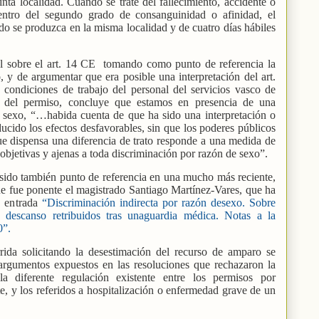
inta localidad. Cuando se trate del fallecimiento, accidente o
entro del segundo grado de consanguinidad o afinidad, el
do se produzca en la misma localidad y de cuatro días hábiles
al sobre el art. 14 CE
tomando como punto de referencia la
 y de argumentar que era posible una interpretación del art.
 condiciones de trabajo del personal del servicios vasco de
n del permiso, concluye que estamos en presencia de una
e sexo, “…habida cuenta de que ha sido una interpretación o
ucido los efectos desfavorables, sin que los poderes públicos
e dispensa una diferencia de trato responde a una medida de
s objetivas y ajenas a toda discriminación por razón de sexo”.
sido también punto de referencia en una mucho más reciente,
que fue ponente el magistrado Santiago Martínez-Vares, que ha
a entrada
“Discriminación indirecta por razón desexo. Sobre
descanso retribuidos tras unaguardia médica. Notas a la
20”.
rrida solicitando la desestimación del recurso de amparo se
rgumentos expuestos en las resoluciones que rechazaron la
la diferente regulación existente entre los permisos por
e, y los referidos a hospitalización o enfermedad grave de un