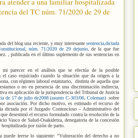
ra atender a una familiar hospitalizada
ntencia del TC núm. 71/2020 de 29 de
rada del blog una reciente, y muy interesante
sentencia,dictada
onstitucional, núm. 71/2020 de 29 dejunio,
de la que fue
ez. , publicada en el último suplemento de sus sentencias en
a mi parecer en el análisis que se efectúa de la posible
n el caso enjuiciado cuando la situación que da origen a la
sona, con régimen laboral estatutario,
distinta de aquella que
i estamos o no en presencia de una discriminación indirecta,
iva en aplicación de la jurisprudencia del Tribunal de Justicia
cia de 17 de julio de2008 (asunto C-303/06, Coleman)
sobre
por asociación. Por dicho motivo, es estimado el recurso de
cia dictada por el Juzgado Contencioso – Administrativo del
que desestimó el recurso formulado contra la resolución de la
vicio Vasco de Salud-Osakidetza, denegatoria de la concesión
 hospitalizada por razón de parto.
ia puede leerse lo siguiente: “Vulneración del derecho a no