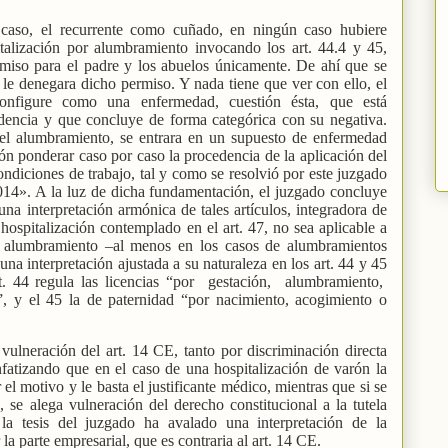
 caso, el recurrente como cuñado, en ningún caso hubiere
italización por alumbramiento invocando los art. 44.4 y 45,
ermiso para el padre y los abuelos únicamente. De ahí que se
n le denegara dicho permiso. Y nada tiene que ver con ello, el
nfigure como una enfermedad, cuestión ésta, que está
rudencia y que concluye de forma categórica con su negativa.
el alumbramiento, se entrara en un supuesto de enfermedad
ión ponderar caso por caso la procedencia de la aplicación del
ondiciones de trabajo, tal y como se resolvió por este juzgado
014». A la luz de dicha fundamentación, el juzgado concluye
a interpretación armónica de tales artículos, integradora de
hospitalización contemplado en el art. 47, no sea aplicable a
or alumbramiento –al menos en los casos de alumbramientos
na interpretación ajustada a su naturaleza en los art. 44 y 45
. 44 regula las licencias “por
gestación,
alumbramiento,
, y el 45 la de paternidad “por nacimiento, acogimiento o
vulneración del art. 14 CE, tanto por discriminación directa
fatizando que en el caso de una hospitalización de varón la
 el motivo y le basta el justificante médico, mientras que si se
, se alega vulneración del derecho constitucional a la tutela
e la tesis del juzgado ha avalado una interpretación de la
la parte empresarial, que es contraria al art. 14 CE.