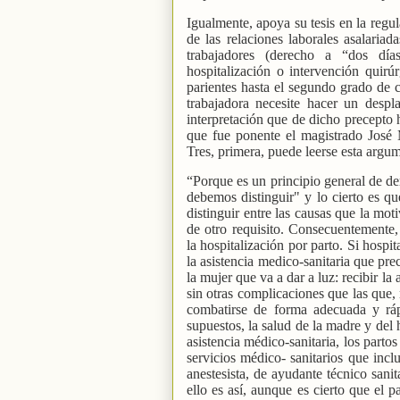
Igualmente, apoya su tesis en la regu
de las relaciones laborales asalariad
trabajadores (derecho a “dos día
hospitalización o intervención quirúr
parientes hasta el segundo grado de 
trabajadora necesite hacer un despl
interpretación que de dicho precepto 
que fue ponente el magistrado Jos
Tres, primera, puede leerse esta argu
“Porque es un principio general de d
debemos distinguir" y lo cierto es qu
distinguir entre las causas que la moti
de otro requisito. Consecuentemente,
la hospitalización por parto. Si hospi
la asistencia medico-sanitaria que pre
la mujer que va a dar a luz: recibir la
sin otras complicaciones que las que
combatirse de forma adecuada y rá
supuestos, la salud de la madre y del 
asistencia médico-sanitaria, los parto
servicios médico- sanitarios que inc
anestesista, de ayudante técnico sani
ello es así, aunque es cierto que el 