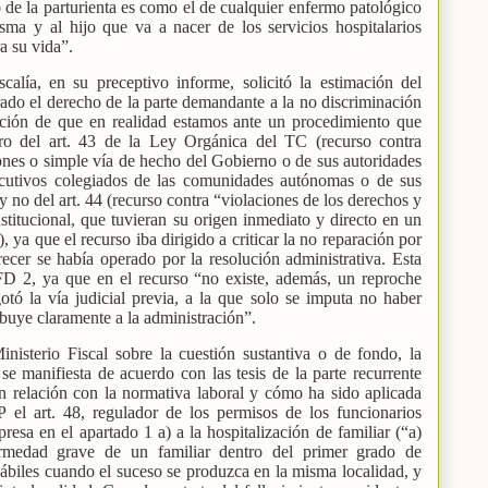
so de la parturienta es como el de cualquier enfermo patológico
isma y al hijo que va a nacer de los servicios hospitalarios
a su vida”.
calía, en su preceptivo informe, solicitó la estimación del
ado el derecho de la parte demandante a la no discriminación
ción de que en realidad estamos ante un procedimiento que
ro del art. 43 de la Ley Orgánica del TC (recurso contra
iones o simple vía de hecho del Gobierno o de sus autoridades
ecutivos colegiados de las comunidades autónomas o de sus
y no del art. 44 (recurso contra “violaciones de los derechos y
stitucional, que tuvieran su origen inmediato y directo en un
, ya que el recurso iba dirigido a criticar la no reparación por
recer se había operado por la resolución administrativa. Esta
 FD 2, ya que en el recurso “no existe, además, un reproche
tó la vía judicial previa, a la que solo se imputa no haber
ibuye claramente a la administración”.
nisterio Fiscal sobre la cuestión sustantiva o de fondo, la
 se manifiesta de acuerdo con las tesis de la parte recurrente
en relación con la normativa laboral y cómo ha sido aplicada
el art. 48, regulador de los permisos de los funcionarios
esa en el apartado 1 a) a la hospitalización de familiar (“a)
fermedad grave de un familiar dentro del primer grado de
hábiles cuando el suceso se produzca en la misma localidad, y