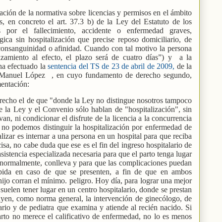
lación de la normativa sobre licencias y permisos en el ámbito
as, en concreto el art. 37.3 b) de la Ley del Estatuto de los
s por el fallecimiento, accidente o enfermedad graves,
gica sin hospitalización que precise reposo domiciliario, de
consanguinidad o afinidad. Cuando con tal motivo la persona
azamiento al efecto, el plazo será de cuatro días”) y
a la
ha efectuado la
sentencia del TS de 23 de abril de 2009,
de la
é Manuel López
, en cuyo fundamento de derecho segundo,
mentación:
erecho el de que "donde la Ley no distingue nosotros tampoco
e la Ley y el Convenio sólo hablan de "hospitalización", sin
van, ni condicionar el disfrute de la licencia a la concurrencia
 no podemos distinguir la hospitalización por enfermedad de
talizar es internar a una persona en un hospital para que reciba
cisa, no cabe duda que ese es el fin del ingreso hospitalario de
 asistencia especializada necesaria para que el parto tenga lugar
, normalmente, conlleva y para que las complicaciones puedan
pida en caso de que se presenten, a fin de que en ambos
hijo corran el mínimo. peligro. Hoy día, para lograr una mejor
s suelen tener lugar en un centro hospitalario, donde se prestan
luyen, como norma general, la intervención de ginecólogo, de
tario y de pediatra que examina y atiende al recién nacido. Si
parto no merece el calificativo de enfermedad, no lo es menos