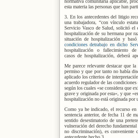
normativa comunitaria aplicable, pro
esta materia las personas que han par
3. En los antecedentes del litigio r
una trabajadora, “con vínculo estat
Servicio Vasco de Salud, solicitó el
hospitalización de su hermana por raz
situación de hospitalización y bas
condiciones detrabajo en dicho Serv
hospitalización
o
fallecimiento
de
casos
de
hospitalización,
deberá
ap
Me parece relevante destacar que la
permiso y que por tanto no había di
aplicado los criterios de interpretaci
acuerdo regulador de las condiciones 
según los cuales «se considera que ex
grave y originada por esta», y que «e
hospitalización no está originada por
Como ya he indicado, el recurso en 
sentencia anterior, de fecha 11 de 
sentido desestimatorio de una prete
vulneración del derecho fundamental r
no discriminación), es conveniente 
antecedente hecho 3.