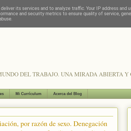
deliver its services and to analyze traffic. Your IP address and 
formance and security metrics to ensure quality of service, gen
abuse.
UNDO DEL TRABAJO. UNA MIRADA ABIERTA Y 
es
Mi Currículum
Acerca del Blog
iación, por razón de sexo. Denegación