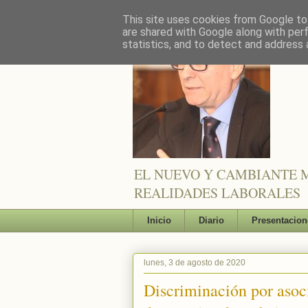
This site uses cookies from Google to 
are shared with Google along with per
statistics, and to detect and address 
EL NUEVO Y CAMBIANTE M
REALIDADES LABORALES
Inicio
Diario
Presentacion
lunes, 3 de agosto de 2020
Discriminación por asoc