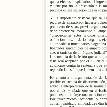
que, a efectos hospitalarios, el ingre
y tiene por fin la prestación a la m
precisos en esa situación de riesgo par
5. Es importante destacar que la Fis
recurso de amparo por haberse vulner
por razón de sexo, previa argumenta
debe entenderse formulado al ampa
“disposiciones, actos jurídicos, omis
o funcionarios, o de los órganos ej
autoridades o funcionarios o agentes) 
libertades susceptibles de amparo con
acto u omisión de un órgano judicial”)
la sentencia de la lesión que a su pa
tesis será aceptada por el TC en el
autónomo contra la sentencia que ago
reparado la lesión que la demanda atr
En cuanto a la argumentación del Mi
posible existencia de discriminación,
sobre la interpretación de la norma 
por el TS, y añade que en el EBEP 
públicos, no incluye una mención expr
Por fallecimiento, accidente o en
consanguinidad o afinidad, tres días 