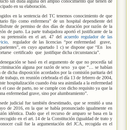
ducto sin duda alguna del amplio conocimiento que tienen de
ticipado en su elaboración.
ecogidos en la sentencia del TC tenemos conocimiento de que
utario fijo como enfermera” de un hospital dependiente del
 disfrute de permiso de dos días de duración por razón de la
ón de parto. La parte trabajadora aportó el justificante de la
ó su pretensión en el art. 47 del
acuerdo regulador de las
icio,
regulador de las licencias “por enfermedad
grave,
 parientes”, en cuyo apartado 1 c) se dispone que “En
los
ortarse
certificado
que
justifique dicha circunstancia”.
 denegación se basó en el argumento de que no procedía tal
scriminación alguna por razón de sexo
ya que “… se habían
ón de dicha disposición acordados por la comisión paritaria del
de trabajo, en reunión celebrada el día 13 de febrero de 2004,
iste hospitalización cuando ésta sea asimilada a la enfermedad
n el caso de parto, no se cumple con dicho requisito ya que la
 una enfermedad grave, sino por alumbramiento”.
sede judicial fue también desestimado, que se remitió a una
mayo de 2016, en la que se había pronunciado igualmente en
nsión idéntica. Dado que el recurso de amparo se basa en la
ecogido en el art. 14 de la Constitución (igualdad de trato y
conocer cuál fue la argumentación del JCA, recogida en el