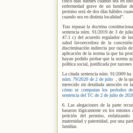
cinco días hábiles cuando sea en dist
enfermedad grave de un familiar d
permiso será de dos días hábiles cuan
cuando sea en distinta localidad”.
Tras repasar la doctrina constitucion
sentencia núm. 91/2019 de 3 de julio,
47.1 c) del acuerdo regulador de las
salud favorecedora de la concesió
discriminación indirecta por razón d
aplicación de la norma la que ha prod
hayan podido probar que la norma qu
política social, justificada por razone
La citada sentencia núm. 91/2009 ha 
núm. 79/2020 de 2 de julio
, de la 
merecido mi detallada atención en l
cómo se computan los períodos de 
sentencia del TC de 2 de julio de 20
6. Las alegaciones de la parte recu
basaron lógicamente en los mismos a
petición del permiso, enfatizando 
maternidad y paternidad, por una part
familiar.