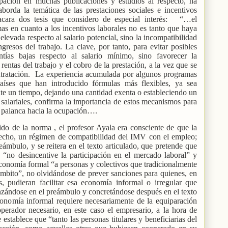
pación en muchas publicaciones y estudios al respecto, ha
borda la temática de las prestaciones sociales e incentivos
acara dos tesis que considero de especial interés:
“…el
s en cuanto a los incentivos laborales no es tanto que haya
elevada respecto al salario potencial, sino la incompatibilidad
ngresos del trabajo. La clave, por tanto, para evitar posibles
ntías bajas respecto al salario mínimo, sino favorecer la
rentas del trabajo y el cobro de la prestación, a la vez que se
tratación.
La experiencia acumulada por algunos programas
aíses que han introducido fórmulas más flexibles, ya sea
te un tiempo, dejando una cantidad exenta o estableciendo un
 salariales, confirma la importancia de estos mecanismos para
a palanca hacia la ocupación….
do de la norma , el profesor Ayala era consciente de que la
 hecho, un régimen de compatibilidad del IMV con el empleo;
eámbulo, y se reitera en el texto articulado, que pretende que
 “no desincentive la participación en el mercado laboral” y
 economía formal “a personas y colectivos que tradicionalmente
ámbito”, no olvidándose de prever sanciones para quienes, en
, pudieran facilitar esa economía informal o irregular que
nzándose en el preámbulo y concretándose después en el texto
conomía informal requiere necesariamente de la equiparación
operador necesario, en este caso el empresario, a la hora de
 establece que “tanto las personas titulares y beneficiarias del