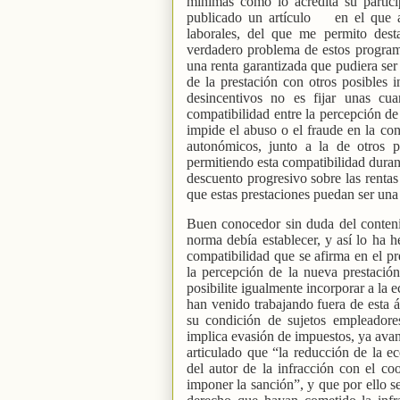
mínimas como lo acredita su partici
publicado un artículo
en el que a
laborales, del que me permito dest
verdadero problema de estos programa
una renta garantizada que pudiera ser 
de la prestación con otros posibles i
desincentivos no es fijar unas cua
compatibilidad entre la percepción de 
impide el abuso o el fraude en la con
autonómicos, junto a la de otros p
permitiendo esta compatibilidad duran
descuento progresivo sobre las rentas
que estas prestaciones puedan ser un
Buen conocedor sin duda del conteni
norma debía establecer, y así lo ha
compatibilidad que se afirma en el pr
la percepción de la nueva prestación
posibilite igualmente incorporar a la
han venido trabajando fuera de esta 
su condición de sujetos empleadores
implica evasión de impuestos, ya ava
articulado que “la reducción de la e
del autor de la infracción con el co
imponer la sanción”, y que por ello se