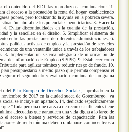
r el contenido del RDL las reproduzco a continuación: “1.
ra el acceso a la prestación la renta del hogar, estableciendo
gares pobres, pero focalizando la ayuda en la pobreza severa.
a situación laboral de los potenciales beneficiarios. 3. Hacer la
 4. Evitar discontinuidades en la cuantía de la prestación,
idad y la sencillez en el diseño. 5. Simplificar el sistema de
nto entre las prestaciones de diferentes administraciones. 6.
ras políticas activas de empleo y la prestación de servicios
ecimiento de una ventanilla única a través de los trabajadores
es. 8. Implementar un sistema integrado de información de
istema de Información de Empleo (SISPE). 9. Establecer como
Tributaria para agilizar trámites y reducir riesgo de fraude. 10.
 plan presupuestario a medio plazo que permita compensar el
 Asegurar el seguimiento y evaluación continua del programa
.
cia del
Pilar Europeo de Derechos Sociales,
aprobado en la
en noviembre de 2017 en la ciudad sueca de Gotemburgo,
ya
ca social se incluye un apartado, 14, dedicado específicamente
ne que “Toda persona que carezca de recursos suficientes tiene
mínima adecuadas que garanticen una vida digna a lo largo de
mo el acceso a bienes y servicios de capacitación. Para las
estaciones de renta mínima deben combinarse con incentivos a
l”.