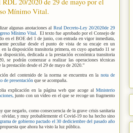
el RDL 20/2020 de 29 de mayo por el
eso Mínimo Vital.
alizar algunas anotaciones al
Real Decreto-Ley 20/2020de 29
Ingreso Mínimo Vital.
El texto fue aprobado por el Consejo de
do en el BOE del 1 de junio, con entrada en vigor inmediata,
ente peculiar desde el punto de vista de su encaje en un
a en la disposición transitoria primera, en cuyo apartado 11 se
a disposición, dedicada a la prestación económica transitoria
0, se podrán comenzar a realizar las operaciones técnicas
e la prestación desde el 29 de mayo de 2020.”
ción del contenido de la norma se encuentra en la
nota de
o de presentación
que se acompaña.
lia explicación en la página web que acoge al
Ministerio
ciones,
junto con un vídeo en el que se recoge un fragmento
 que negarlo, como consecuencia de la grave crisis sanitaria
e olvidar, y muy probablemente el Covid-19 no ha hecho sino
grama de gobierno pactado el 30 dediciembre del pasado año
propuesta que ahora ha visto la luz pública.