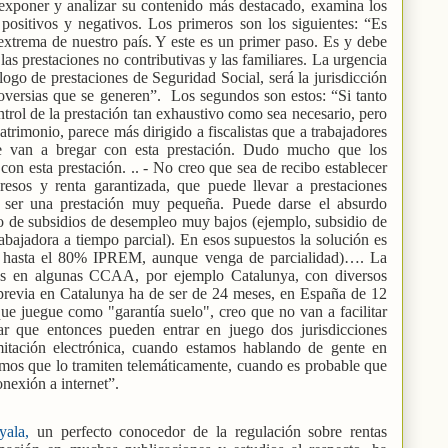
 exponer y analizar su contenido más destacado, examina los
positivos y negativos. Los primeros son los siguientes: “Es
extrema de nuestro país. Y este es un primer paso. Es y debe
las prestaciones no contributivas y las familiares. La urgencia
álogo de prestaciones de Seguridad Social, será la jurisdicción
roversias que se generen”.
Los segundos son estos: “Si tanto
ntrol de la prestación tan exhaustivo como sea necesario, pero
trimonio, parece más dirigido a fiscalistas que a trabajadores
te van a bregar con esta prestación. Dudo mucho que los
con esta prestación. .. - No creo que sea de recibo establecer
esos y renta garantizada, que puede llevar a prestaciones
a ser una prestación muy pequeña. Puede darse el absurdo
 de subsidios de desempleo muy bajos (ejemplo, subsidio de
abajadora a tiempo parcial). En esos supuestos la solución es
re hasta el 80% IPREM, aunque venga de parcialidad)…. La
adas en algunas CCAA, por ejemplo Catalunya, con diversos
a previa en Catalunya ha de ser de 24 meses, en España de 12
que juegue como "garantía suelo", creo que no van a facilitar
ar que entonces pueden entrar en juego dos jurisdicciones
amitación electrónica, cuando estamos hablando de gente en
imos que lo tramiten telemáticamente, cuando es probable que
nexión a internet”.
yala,
un perfecto conocedor de la regulación sobre rentas