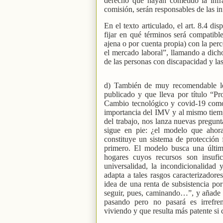
derecho que hayan cometido la infr
comisión, serán responsables de las inf
En el texto articulado, el art. 8.4 di
fijar en qué términos será compatibl
ajena o por cuenta propia) con la per
el mercado laboral”, llamando a dicho
de las personas con discapacidad y la
d) También de muy recomendable l
publicado y que lleva por título “P
Cambio tecnológico y covid-19 como 
importancia del IMV y al mismo tiem
del trabajo, nos lanza nuevas pregunt
sigue en pie: ¿el modelo que ahora
constituye un sistema de protección
primero. El modelo busca una últim
hogares cuyos recursos son insufic
universalidad, la incondicionalidad
adapta a tales rasgos caracterizador
idea de una renta de subsistencia po
seguir, pues, caminando…”, y añade
pasando pero no pasará es irrefre
viviendo y que resulta más patente si