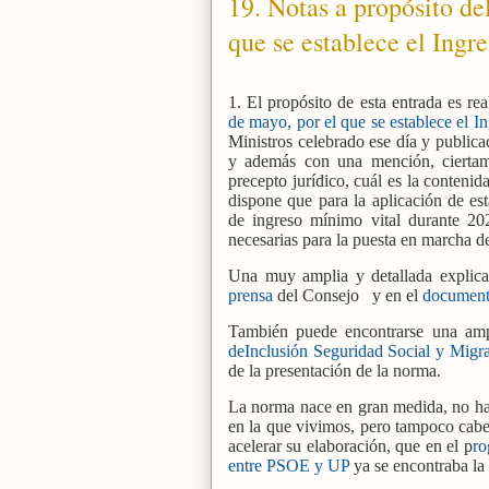
19. Notas a propósito d
que se establece el Ingr
1. El propósito de esta entrada es re
de mayo, por el que se establece el 
Ministros celebrado ese día y publica
y además con una mención, ciertam
precepto jurídico, cuál es la contenid
dispone que para la aplicación de est
de ingreso mínimo vital durante 202
necesarias para la puesta en marcha d
Una muy amplia y detallada explica
prensa
del Consejo
y en el
document
También puede encontrarse una amp
deInclusión Seguridad Social y Migra
de la presentación de la norma.
La norma nace en gran medida, no hay
en la que vivimos, pero tampoco cab
acelerar su elaboración, que en el p
ro
entre PSOE y UP
ya se encontraba la 