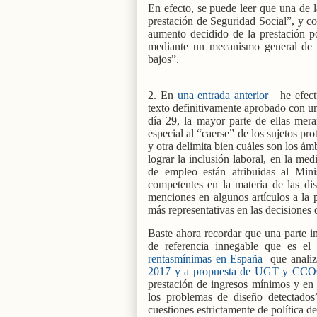
En efecto, se puede leer que una de 
prestación de Seguridad Social”, y 
aumento decidido de la prestación po
mediante un mecanismo general de ga
bajos”.
2. En
una entrada anterior
he efect
texto definitivamente aprobado con u
día 29, la mayor parte de ellas mera
especial al “caerse” de los sujetos pr
y otra delimita bien cuáles son los á
lograr la inclusión laboral, en la me
de empleo están atribuidas al Min
competentes en la materia de las di
menciones en algunos artículos a la p
más representativas en las decisiones
Baste ahora recordar que una parte im
de referencia innegable que es el
rentasmínimas en España
que anali
2017 y a propuesta de UGT y CCO
prestación de ingresos mínimos y en 
los problemas de diseño detectado
cuestiones estrictamente de política 