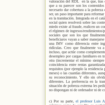
valoración del RDL
en la que, tras
que a su parecer son los contenidos 
necesario dar cobertura a la pobreza 
ser, un paso importante para reformar 
en la tramitación. Integrada en el cat
social quien resolverá sobre las cont
miedo existe al fraude, realicen un co
el régimen de ingresos/rendimientos/pa
sociales que son los que finalmen
beneficiaros vayan a saber manejarse 
una IMV como diferencia entre ingr
ridículas. Creo que finalmente va 
incluso, que actúe como complemento
desempleo por cargas familiares en tr
otra (incrementar el mínimo siemp
coincidencia entre rentas garantiz
requisitos (por ejemplo la residenci
meses) o las cuantías diferentes, aun
su reconocimiento. Y ello sin olvid
diferentes. La preferencia en la tr
situación de pobreza extrema les ped
no dispongan ni de ordenador ni de co
c) Por su parte,
el profesor Luis A