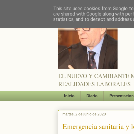
This site uses cookies from Google to 
are shared with Google along with per
statistics, and to detect and address 
EL NUEVO Y CAMBIANTE M
REALIDADES LABORALES
Inicio
Diario
Presentacion
martes, 2 de junio de 2020
Emergencia sanitaria y l