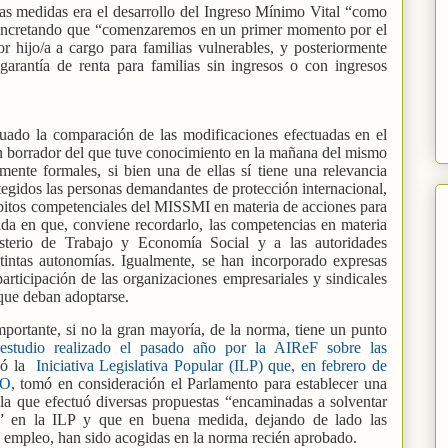
las medidas era el desarrollo del Ingreso Mínimo Vital “como
concretando que “comenzaremos en un primer momento por el
r hijo/a a cargo para familias vulnerables, y posteriormente
rantía de renta para familias sin ingresos o con ingresos
uado la comparación de las modificaciones efectuadas en el
n borrador del que tuve conocimiento en la mañana del mismo
mente formales, si bien una de ellas sí tiene una relevancia
otegidos las personas demandantes de protección internacional,
mbitos competenciales del MISSMI en materia de acciones para
dida en que, conviene recordarlo, las competencias en materia
isterio de Trabajo y Economía Social y a las autoridades
stintas autonomías. Igualmente, se han incorporado expresas
articipación de las organizaciones empresariales y sindicales
 que deban adoptarse.
portante, si no la gran mayoría, de la norma, tiene un punto
estudio realizado el pasado año por la AIReF sobre las
zó la
Iniciativa Legislativa Popular (ILP) que, en febrero de
O,
tomó en consideración el Parlamento para establecer una
la que efectuó diversas propuestas “encaminadas a solventar
s” en la ILP y que en buena medida, dejando de lado las
de empleo, han sido acogidas en la norma recién aprobado.