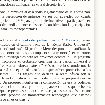
acción, como aquellas otras que hubiesen cooperado en su
racciones tipificadas en el real decreto-ley”.
spone la remisión al desarrollo reglamentario de la norma para
e la percepción de ingresos (ya sea por actividad por cuenta
cepción del IMV para que “no desincentive la participación en
 desarrollo a tener en especial consideración la participación
s familias monoparentales.
ectura es el
artículo del profesor Jesús R. Mercader,
recién
rogresos en el camino hacia de la “Renta Básica Universal”:
aceleradores”. El profesor Mercader pone de manifiesto la
po, como estudioso del impacto de la tecnología en el mundo
as e interrogantes para los próximos debates: “… la pregunta
 incorpora el Gobierno crea una renta básica universal o
 frente a la pobreza extrema? Más parece lo segundo que lo
a red de seguridad económica que ofrece protección a los
ientes. Si los rasgos que definen la renta básica son la
 y la individualización, un modelo como el propuesto no se
es. Un progreso notable en la consecución de esa la poderosa
r el hecho de nacer pero lo que parece claro es que debemos
 que “esperemos que el COVID-19, antes o después, termine
nable proceso de transformación tecnológica que estamos
 cabe en estos días…”.