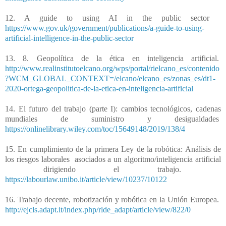
12. A guide to using AI in the public sector
https://www.gov.uk/government/publications/a-guide-to-using-
artificial-intelligence-in-the-public-sector
13. 8. Geopolítica de la ética en inteligencia artificial.
http://www.realinstitutoelcano.org/wps/portal/rielcano_es/contenido
?WCM_GLOBAL_CONTEXT=/elcano/elcano_es/zonas_es/dt1-
2020-ortega-geopolitica-de-la-etica-en-inteligencia-artificial
14. El futuro del trabajo (parte I): cambios tecnológicos, cadenas
mundiales de suministro y desigualdades
https://onlinelibrary.wiley.com/toc/15649148/2019/138/4
15. En cumplimiento de la primera Ley de la robótica: Análisis de
los riesgos laborales
asociados a un algoritmo/inteligencia artificial
dirigiendo el trabajo.
https://labourlaw.unibo.it/article/view/10237/10122
16. Trabajo decente, robotización y robótica en la Unión Europea.
http://ejcls.adapt.it/index.php/rlde_adapt/article/view/822/0