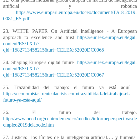
artificial y robótica
https://www.europarl.europa.eu/doceo/document/TA-8-2019-
0081_ES.pdf
23. WHITE PAPER On Artificial Intelligence - A European
approach to excellence and trust
https://eur-lex.europa.eu/legal-
content/ES/TXT/?
qid=1582713458215&uri=CELEX:52020DC0065
24. Shaping Europe's digital future
https://eur-lex.europa.eu/legal-
content/ES/TXT/?
qid=1582713458215&uri=CELEX:52020DC0067
25. Trazabilidad del trabajo: el futuro ya está aquí.
https://economistasfrentealacrisis.com/trazabilidad-del-trabajo-el-
futuro-ya-esta-aqui/
26. El futuro del trabajo.
http://www.oecd.org/centrodemexico/medios/informeperspectivasde
empleo2019delaocde.htm
27. Justicia:
los límites de la inteligencia artificial…. y humana