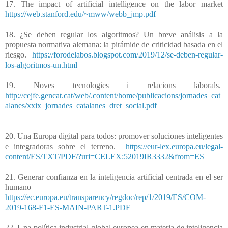
17. The impact of artificial intelligence on the labor market
https://web.stanford.edu/~mww/webb_jmp.pdf
18. ¿Se deben regular los algoritmos? Un breve análisis a la
propuesta normativa alemana: la pirámide de criticidad basada en el
riesgo.
https://forodelabos.blogspot.com/2019/12/se-deben-regular-
los-algoritmos-un.html
19. Noves tecnologies i relacions laborals.
http://cejfe.gencat.cat/web/.content/home/publicacions/jornades_cat
alanes/xxix_jornades_catalanes_dret_social.pdf
20. Una Europa digital para todos: promover soluciones inteligentes
e integradoras sobre el terreno.
https://eur-lex.europa.eu/legal-
content/ES/TXT/PDF/?uri=CELEX:52019IR3332&from=ES
21. Generar confianza en la inteligencia artificial centrada en el ser
humano
https://ec.europa.eu/transparency/regdoc/rep/1/2019/ES/COM-
2019-168-F1-ES-MAIN-PART-1.PDF
22. Una política industrial global europea en materia de inteligencia