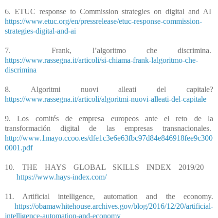
6. ETUC response to Commission strategies on digital and AI
https://www.etuc.org/en/pressrelease/etuc-response-commission-
strategies-digital-and-ai
7.
Frank, l’algoritmo che discrimina.
https://www.rassegna.it/articoli/si-chiama-frank-lalgoritmo-che-
discrimina
8. Algoritmi nuovi alleati del capitale?
https://www.rassegna.it/articoli/algoritmi-nuovi-alleati-del-capitale
9. Los comités de empresa europeos ante el reto de la
transformación digital de las empresas transnacionales.
http://www.1mayo.ccoo.es/dfe1c3e6e63fbc97d84e846918fee9c300
0001.pdf
10. THE HAYS GLOBAL SKILLS INDEX 2019/20
https://www.hays-index.com/
11. Artificial intelligence, automation and the economy.
https://obamawhitehouse.archives.gov/blog/2016/12/20/artificial-
intelligence-automation-and-economy