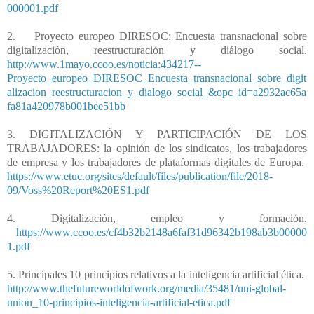
000001.pdf
2.
Proyecto europeo DIRESOC: Encuesta transnacional sobre
digitalización, reestructuración y diálogo social.
http://www.1mayo.ccoo.es/noticia:434217--
Proyecto_europeo_DIRESOC_Encuesta_transnacional_sobre_digit
alizacion_reestructuracion_y_dialogo_social_&opc_id=a2932ac65a
fa81a420978b001bee51bb
3. DIGITALIZACIÓN Y PARTICIPACIÓN DE LOS
TRABAJADORES: la opinión de los sindicatos, los trabajadores
de empresa y los trabajadores de plataformas digitales de Europa.
https://www.etuc.org/sites/default/files/publication/file/2018-
09/Voss%20Report%20ES1.pdf
4. Digitalización, empleo y formación.
https://www.ccoo.es/cf4b32b2148a6faf31d96342b198ab3b00000
1.pdf
5. Principales 10 principios relativos a la inteligencia artificial ética.
http://www.thefutureworldofwork.org/media/35481/uni-global-
union_10-principios-inteligencia-artificial-etica.pdf