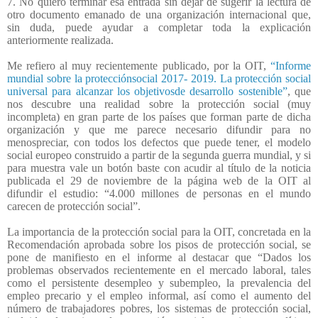
7. No quiero terminar esa entrada sin dejar de sugerir la lectura de
otro documento emanado de una organización internacional que,
sin duda, puede ayudar a completar toda la explicación
anteriormente realizada.
Me refiero al muy recientemente publicado, por la OIT,
“Informe
mundial sobre la protecciónsocial 2017- 2019. La protección social
universal para alcanzar los objetivosde desarrollo sostenible”
, que
nos descubre una realidad sobre la protección social (muy
incompleta) en gran parte de los países que forman parte de dicha
organización y que me parece necesario difundir para no
menospreciar, con todos los defectos que puede tener, el modelo
social europeo construido a partir de la segunda guerra mundial, y si
para muestra vale un botón baste con acudir al título de la noticia
publicada el 29 de noviembre de la página web de la OIT al
difundir el estudio: “4.000 millones de personas en el mundo
carecen de protección social”.
La importancia de la protección social para la OIT, concretada en la
Recomendación aprobada sobre los pisos de protección social, se
pone de manifiesto en el informe al destacar que “Dados los
problemas observados recientemente en el mercado laboral, tales
como el persistente desempleo y subempleo, la prevalencia del
empleo precario y el empleo informal, así como el aumento del
número de trabajadores pobres, los sistemas de protección social,