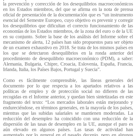
la prevención y corrección de los desequilibrios macroeconómicos
en los Estados miembros, del que se afirma en la nota de prensa
oficial de presentación de la documentación que es “un instrumento
esencial del Semestre Europeo, cuyo objetivo es prevenir y corregir
los desequilibrios que dificultan el correcto funcionamiento de las
economías de los Estados miembros, de la zona del euro o de la UE
en su conjunto. Sobre la base de los análisis del Informe sobre el
mecanismo de alerta, 12 países han sido propuestos para ser objeto
de un examen exhaustivo en 2018. Se trata de los mismos países en
los que se detectaron desequilibrios en la ronda anterior del
procedimiento de desequilibrio macroeconómico (PDM), a saber:
Alemania, Bulgaria, Chipre, Croacia, Eslovenia, España, Francia,
Irlanda, Italia, los Países Bajos, Portugal y Suecia”.
Como es fácilmente comprensible, las líneas generales del
documento por lo que respecta a los apartados relativos a las
políticas de empleo y de protección social no difieren de las
recogidas en el Informe anterior, y quedan bien sintetizadas en este
fragmento del texto: “Los mercados laborales están mejorando y
endureciéndose, en términos generales, en la mayoría de los países,
mientras que las subidas salariales se mantienen moderadas. La
reducción del desempleo ha coincidido con una reducción de la
dispersión de las tasas de desempleo en la UE, aunque el paro es
aún elevado en algunos países. Las tasas de actividad han
aumentado por lo general en el pasado decenio, pero en algunos