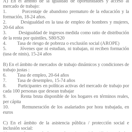
A) En el ámbito de la igualdad de oportunidades y acceso al
mercado de trabajo:
1.
Porcentaje de abandono prematuro de la educación y la
formación, 18-24 años.
2.
Desigualdad en la tasa de empleo de hombres y mujeres,
20-64 años
3.
Desigualdad de ingresos medida como ratio de distribución
de la renta por quintiles, S80/S20
4.
Tasa de riesgo de pobreza o exclusión social (AROPE)
5.
Jóvenes que ni estudian, ni trabajan, ni reciben formación
(tasa de ninis), 15-24 años
B) En el ámbito de mercados de trabajo dinámicos y condiciones de
trabajo justas :
6.
Tasa de empleo, 20-64 años
7.
Tasa de desempleo, 15-74 años
8.
Participantes en políticas activas del mercado de trabajo por
cada 100 personas que desean trabajar
9.
Renta bruta disponible de los hogares en términos reales,
per cápita
10.
Remuneración de los asalariados por hora trabajada, en
euros
C) En el ámbito de la asistencia pública / protección social e
inclusión social: