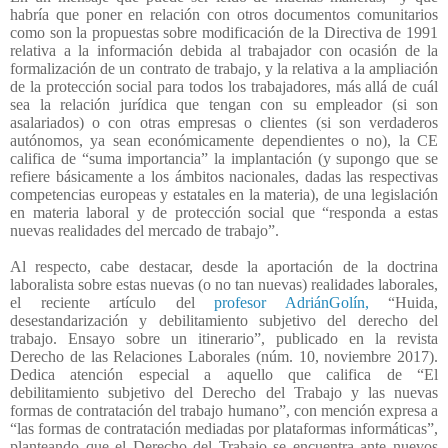
habría que poner en relación con otros documentos comunitarios
como son la propuestas sobre modificación de la Directiva de 1991
relativa a la información debida al trabajador con ocasión de la
formalización de un contrato de trabajo, y la relativa a la ampliación
de la protección social para todos los trabajadores, más allá de cuál
sea la relación jurídica que tengan con su empleador (si son
asalariados) o con otras empresas o clientes (si son verdaderos
autónomos, ya sean económicamente dependientes o no), la CE
califica de “suma importancia” la implantación (y supongo que se
refiere básicamente a los ámbitos nacionales, dadas las respectivas
competencias europeas y estatales en la materia), de una legislación
en materia laboral y de protección social que “responda a estas
nuevas realidades del mercado de trabajo”.
Al respecto, cabe destacar, desde la aportación de la doctrina
laboralista sobre estas nuevas (o no tan nuevas) realidades laborales,
el reciente artículo del
profesor AdriánGolín,
“Huida,
desestandarización y debilitamiento subjetivo del derecho del
trabajo. Ensayo sobre un itinerario”, publicado en la revista
Derecho de las Relaciones Laborales (núm. 10, noviembre 2017).
Dedica atención especial a aquello que califica de “El
debilitamiento subjetivo del Derecho del Trabajo y las nuevas
formas de contratación del trabajo humano”, con mención expresa a
“las formas de contratación mediadas por plataformas informáticas”,
planteando que el Derecho del Trabajo se encuentra ante nuevos