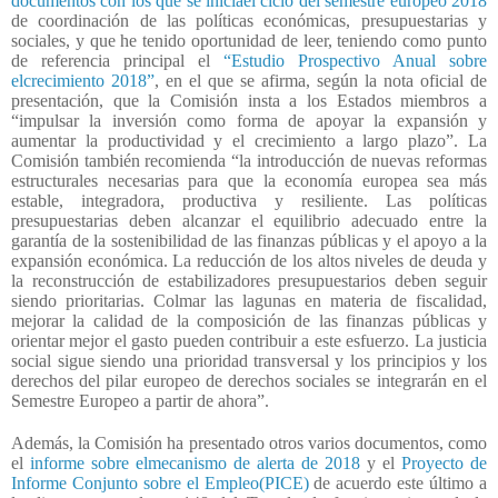
documentos con los que se iniciael ciclo del semestre europeo 2018
de coordinación de las políticas económicas, presupuestarias y
sociales, y que he tenido oportunidad de leer, teniendo como punto
de referencia principal el
“Estudio Prospectivo Anual sobre
elcrecimiento 2018”
, en el que se afirma, según la nota oficial de
presentación, que la Comisión insta a los Estados miembros a
“impulsar la inversión como forma de apoyar la expansión y
aumentar la productividad y el crecimiento a largo plazo”. La
Comisión también recomienda “la introducción de nuevas reformas
estructurales necesarias para que la economía europea sea más
estable, integradora, productiva y resiliente. Las políticas
presupuestarias deben alcanzar el equilibrio adecuado entre la
garantía de la sostenibilidad de las finanzas públicas y el apoyo a la
expansión económica. La reducción de los altos niveles de deuda y
la reconstrucción de estabilizadores presupuestarios deben seguir
siendo prioritarias. Colmar las lagunas en materia de fiscalidad,
mejorar la calidad de la composición de las finanzas públicas y
orientar mejor el gasto pueden contribuir a este esfuerzo. La justicia
social sigue siendo una prioridad transversal y los principios y los
derechos del pilar europeo de derechos sociales se integrarán en el
Semestre Europeo a partir de ahora”.
Además, la Comisión ha presentado otros varios documentos, como
el
informe sobre elmecanismo de alerta de 2018
y el
Proyecto de
Informe Conjunto sobre el Empleo(PICE)
de acuerdo este último a