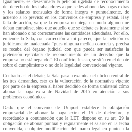
Igualmente, es desestimada la petición ugetista de reconocimiento
del derecho de los trabajadores a que se les abonen las pagas extras
y los salarios mensuales de forma íntegra y puntualmente, de
acuerdo a lo previsto en los convenios de empresa y estatal. Hay
falta de acción, ya que la empresa no niega en modo alguno que
deban cumplirse, sino que aquello que se debate es justamente si se
han abonado o no correctamente las cantidades adeudadas. Por ello,
entiende la Sala, con corrección a mi parecer, que la petición es
jurídicamente inadecuada “pues ninguna medida concreta y precisa
se recaba del órgano judicial con que pueda ser satisfecha la
pretensión ejercitada de reconocimiento de un derecho que la
empresa no está negando”. El conflicto, insisto, se sitúa en el debate
sobre el cumplimiento o no de la legalidad convencional vigente.
Centrado así el debate, la Sala pasa a examinar el núcleo central de
las tres demandas, esto es la vulneración de la normativa vigente
por parte de la empresa al haber decidido de forma unilateral cómo
abonar la paga extra de Navidad de 2015 en atención a sus
problemas económicos.
Dado que el convenio de Unipost establece la obligación
empresarial de abonar la paga extra el 15 de diciembre, y
recordando a continuación que la LET dispone en su art. 29 la
obligación de abonar puntual y regularmente el salario en la fecha
convenida, cualquier modificación del marco legal en punto a la