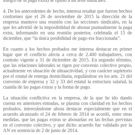
íntegro de la paga extra) se opuso a las tesis sindicales.
4. De los antecedentes de hecho, interesa resaltar que fueron hechos
conformes que el 26 de noviembre de 2015 la dirección de la
empresa mantuvo una reunión con las secciones sindicales, en la
que les advirtió de la imposibilidad de abonar puntualmente la paga
extra, informando en una reunión posterior, celebrada el 15 de
diciembre, que “la única posibilidad de pago era fraccionada”.
En cuanto a los hechos probados me interesa destacar en primer
lugar que el conflicto afecta a cerca de 2.400 trabajadores, con
contrato vigente a 31 de diciembre de 2015. En segundo término,
que las relaciones laborales se rigen por convenio colectivo propio,
actualmente en situación de ultraactividad, y con carácter supletorio
por el estatal de entrega domiciliaria, regulándose en los arts. 21 del
convenio de empresa y 32 y 33 del estatal la estructura salarial, la
cuantía de las pagas extras y la forma de pago.
La situación conflictiva en la empresa, de la que he ido dando
cuenta en anteriores entradas, se plasma con claridad en los hechos
probados, interesándome ahora destacar especialmente que en el
acuerdo alcanzado el 24 de febrero de 2014 se acordó, entre otras
medidas, que las pagas extras se abonarían en las fechas previstas
en el convenio colectivo, y que dicho acuerdo fue validado por la
AN en sentencia de 2 de junio de 2014.