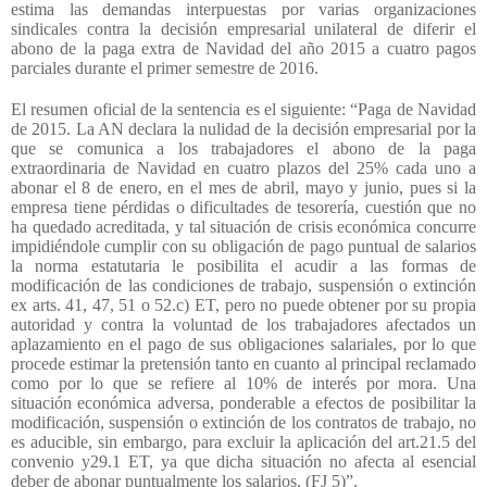
estima las demandas interpuestas por varias organizaciones
sindicales contra la decisión empresarial unilateral de diferir el
abono de la paga extra de Navidad del año 2015 a cuatro pagos
parciales durante el primer semestre de 2016.
El resumen oficial de la sentencia es el siguiente: “Paga de Navidad
de 2015. La AN declara la nulidad de la decisión empresarial por la
que se comunica a los trabajadores el abono de la paga
extraordinaria de Navidad en cuatro plazos del 25% cada uno a
abonar el 8 de enero, en el mes de abril, mayo y junio, pues si la
empresa tiene pérdidas o dificultades de tesorería, cuestión que no
ha quedado acreditada, y tal situación de crisis económica concurre
impidiéndole cumplir con su obligación de pago puntual de salarios
la norma estatutaria le posibilita el acudir a las formas de
modificación de las condiciones de trabajo, suspensión o extinción
ex arts. 41, 47, 51 o 52.c) ET, pero no puede obtener por su propia
autoridad y contra la voluntad de los trabajadores afectados un
aplazamiento en el pago de sus obligaciones salariales, por lo que
procede estimar la pretensión tanto en cuanto al principal reclamado
como por lo que se refiere al 10% de interés por mora. Una
situación económica adversa, ponderable a efectos de posibilitar la
modificación, suspensión o extinción de los contratos de trabajo, no
es aducible, sin embargo, para excluir la aplicación del art.21.5 del
convenio y29.1 ET, ya que dicha situación no afecta al esencial
deber de abonar puntualmente los salarios. (FJ 5)”.