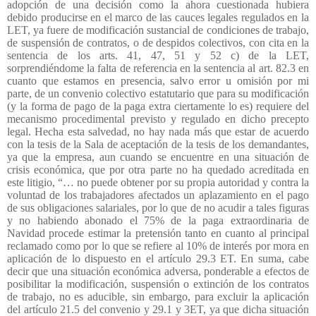
adopción de una decisión como la ahora cuestionada hubiera
debido producirse en el marco de las cauces legales regulados en la
LET, ya fuere de modificación sustancial de condiciones de trabajo,
de suspensión de contratos, o de despidos colectivos, con cita en la
sentencia de los arts. 41, 47, 51 y 52 c) de la LET,
sorprendiéndome la falta de referencia en la sentencia al art. 82.3 en
cuanto que estamos en presencia, salvo error u omisión por mi
parte, de un convenio colectivo estatutario que para su modificación
(y la forma de pago de la paga extra ciertamente lo es) requiere del
mecanismo procedimental previsto y regulado en dicho precepto
legal. Hecha esta salvedad, no hay nada más que estar de acuerdo
con la tesis de la Sala de aceptación de la tesis de los demandantes,
ya que la empresa, aun cuando se encuentre en una situación de
crisis económica, que por otra parte no ha quedado acreditada en
este litigio, “… no puede obtener por su propia autoridad y contra la
voluntad de los trabajadores afectados un aplazamiento en el pago
de sus obligaciones salariales, por lo que de no acudir a tales figuras
y no habiendo abonado el 75% de la paga extraordinaria de
Navidad procede estimar la pretensión tanto en cuanto al principal
reclamado como por lo que se refiere al 10% de interés por mora en
aplicación de lo dispuesto en el artículo 29.3 ET. En suma, cabe
decir que una situación económica adversa, ponderable a efectos de
posibilitar la modificación, suspensión o extinción de los contratos
de trabajo, no es aducible, sin embargo, para excluir la aplicación
del artículo 21.5 del convenio y 29.1 y 3ET, ya que dicha situación