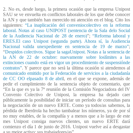
2. No es, desde luego, la primera ocasión que la empresa Unipost
SAU se ve envuelta en conflictos laborales de los que debe conocer
la AN y que también han merecido mi atención en el blog. Cito los
siguientes:
“La inaplicación del conveniocolectivo en la reforma
laboral. Notas al caso UNIPOST (sentencia de la Sala delo Social
de la Audiencia Nacional de 28 de enero)
”;
“Reforma laboral y
ERES.El caso Unipost (segunda parte). Ahora sí, la Audiencia
Nacional valida unexpediente en sentencia de 19 de marzo”
;
“
Despidos colectivos. Sigue la sagaUnipost. Notas a la sentencia de
la AN de 22 de octubre: nuevamente sobre loslímites a las
extinciones cuando está en vigor un procedimiento de suspensiónde
contratos”
. Y parece que no será la última ocasión si atendemos al
comunicado emitido por la Federación de servicios a la ciudadanía
de CC OO elpasado 8 de abri
l, en el que se expone, además de
pedir el cumplimiento de la sentencia objeto de comentario, que
“En la que es ya la 7ª reunión de la Comisión Negociadora del IV
Convenio Colectivo de Unipost, la empresa ha dejado caer
públicamente la posibilidad de iniciar un período de consultas para
la negociación de un nuevo ERTE. Como ya todos/as sabemos, la
pérdida de Iberdrola ha hecho tambalear los números, ya de por sí
no muy estables, de la compañía y a menos que a lo largo de este
mes Unipost consiga nuevos clientes, un nuevo ERTE dará
comienzo el día 1 de junio de 2016. Unipost vuelve así a desgastar
a su mejor activo: sus trabajadores/as”.