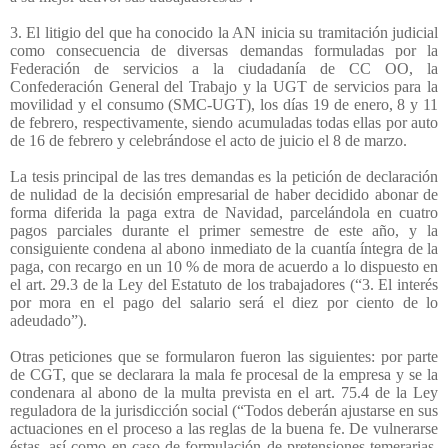
3. El litigio del que ha conocido la AN inicia su tramitación judicial
como consecuencia de diversas demandas formuladas por la
Federación de servicios a la ciudadanía de CC OO, la
Confederación General del Trabajo y la UGT de servicios para la
movilidad y el consumo (SMC-UGT), los días 19 de enero, 8 y 11
de febrero, respectivamente, siendo acumuladas todas ellas por auto
de 16 de febrero y celebrándose el acto de juicio el 8 de marzo.
La tesis principal de las tres demandas es la petición de declaración
de nulidad de la decisión empresarial de haber decidido abonar de
forma diferida la paga extra de Navidad, parcelándola en cuatro
pagos parciales durante el primer semestre de este año, y la
consiguiente condena al abono inmediato de la cuantía íntegra de la
paga, con recargo en un 10 % de mora de acuerdo a lo dispuesto en
el art. 29.3 de la Ley del Estatuto de los trabajadores (“3. El interés
por mora en el pago del salario será el diez por ciento de lo
adeudado”).
Otras peticiones que se formularon fueron las siguientes: por parte
de CGT, que se declarara la mala fe procesal de la empresa y se la
condenara al abono de la multa prevista en el art. 75.4 de la Ley
reguladora de la jurisdicción social (“Todos deberán ajustarse en sus
actuaciones en el proceso a las reglas de la buena fe. De vulnerarse
éstas, así como en caso de formulación de pretensiones temerarias,