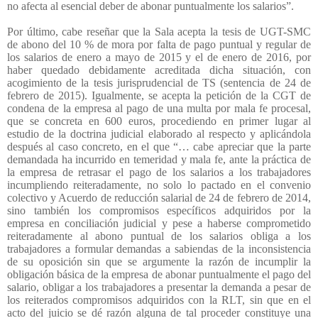
no afecta al esencial deber de abonar puntualmente los salarios”.
Por último, cabe reseñar que la Sala acepta la tesis de UGT-SMC
de abono del 10 % de mora por falta de pago puntual y regular de
los salarios de enero a mayo de 2015 y el de enero de 2016, por
haber quedado debidamente acreditada dicha situación, con
acogimiento de la tesis jurisprudencial de TS (sentencia de 24 de
febrero de 2015). Igualmente, se acepta la petición de la CGT de
condena de la empresa al pago de una multa por mala fe procesal,
que se concreta en 600 euros, procediendo en primer lugar al
estudio de la doctrina judicial elaborado al respecto y aplicándola
después al caso concreto, en el que “… cabe apreciar que la parte
demandada ha incurrido en temeridad y mala fe, ante la práctica de
la empresa de retrasar el pago de los salarios a los trabajadores
incumpliendo reiteradamente, no solo lo pactado en el convenio
colectivo y Acuerdo de reducción salarial de 24 de febrero de 2014,
sino también los compromisos específicos adquiridos por la
empresa en conciliación judicial y pese a haberse comprometido
reiteradamente al abono puntual de los salarios obliga a los
trabajadores a formular demandas a sabiendas de la inconsistencia
de su oposición sin que se argumente la razón de incumplir la
obligación básica de la empresa de abonar puntualmente el pago del
salario, obligar a los trabajadores a presentar la demanda a pesar de
los reiterados compromisos adquiridos con la RLT, sin que en el
acto del juicio se dé razón alguna de tal proceder constituye una