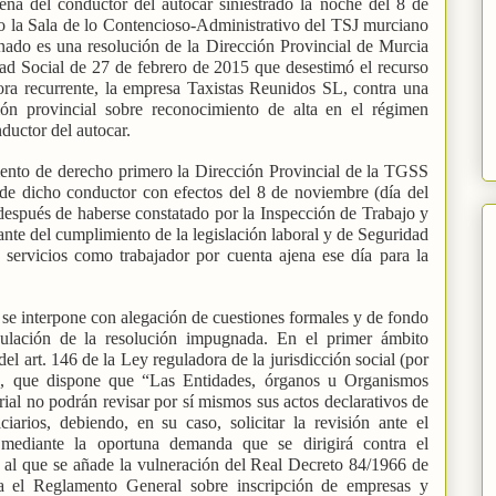
ena del conductor del autocar siniestrado la noche del 8 de
o la Sala de lo Contencioso-Administrativo del TSJ murciano
nado es una resolución de la Dirección Provincial de Murcia
dad Social de 27 de febrero de 2015 que desestimó el recurso
hora recurrente, la empresa Taxistas Reunidos SL, contra una
ión provincial sobre reconocimiento de alta en el régimen
ductor del autocar.
mento de derecho primero la Dirección Provincial de la TGSS
 de dicho conductor con efectos del 8 de noviembre (día del
después de haberse constatado por la Inspección de Trabajo y
ante del cumplimiento de la legislación laboral y de Seguridad
 servicios como trabajador por cuenta ajena ese día para la
 se interpone con alegación de cuestiones formales y de fondo
anulación de la resolución impugnada. En el primer ámbito
del art. 146 de la Ley reguladora de la jurisdicción social (por
ia), que dispone que “Las Entidades, órganos u Organismos
rial no podrán revisar por sí mismos sus actos declarativos de
iarios, debiendo, en su caso, solicitar la revisión ante el
mediante la oportuna demanda que se dirigirá contra el
, al que se añade la vulneración del Real Decreto 84/1966 de
a el Reglamento General sobre inscripción de empresas y