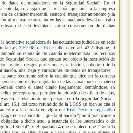
nes de datos de trabajadores en la Seguridad Social”. En el
ta entrada, se alega que la relación que unía a la empresa
“era de carácter mercantil, siendo el trabajador autónomo y la
ión al recurso se sustenta en las actuaciones llevadas a cabo
erteza del acta levantada como consecuencia de dichas
 la normativa reguladora de las actuaciones judiciales en sede
eto la
Ley 29/1998, de 16 de julio
, cuyo art. 42.2 dispone, al
“también se reputarán de cuantía indeterminada los recursos
 de Seguridad Social, que tengan por objeto la inscripción de
ón frente a riesgos profesionales, tarifación, cobertura de la
iliación, alta, baja y variaciones de datos de trabajadores”,
la parte recurrente sobre la cuantía que dice ser la correcta
men de la normativa reguladora de las actuaciones en materia
General como el antes citado Reglamento, centrándose, en
quellos preceptos que permiten la adopción de oficio de altas,
tivas en la relación de una persona con la Seguridad Social.
 el art. 16.1 del texto refundido de la LGSS (si bien se cita el
anterior a la entrada en vigor del
Real Decreto Legislativo
recoge en su apartado 1 que la afiliación “podrá practicarse a
 obligadas a dicho acto, a instancia de los interesados o de
guridad Social”, y el apartado 4 que establece que “Tanto la
nados por las altas, bajas y variaciones a que se refiere el