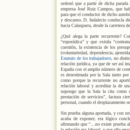
ordenó que a partir de dicha parada 
empresa José Ruiz Campos, que había
para que el conductor de dicho autob
y descanso. D. Indalecio conducía dic
hacia Calasparra, desde la carretera d
¿Qué alega la parte recurrente? Co
“esporádica” y que existía “contrat
cuestión, la existencia de los presup
(voluntariedad, dependencia, ajeneidad
Estatuto de los trabajadores
, no dist
relación jurídica, ya que de ser así i
España con el amplio número de contra
es desestimada por la Sala tanto por
como porque la recurrente no aportó
relación laboral y acreditar la de un
supongo que la Sala la cita como un
prestación de servicios”, factura cie
personal, cuando el desplazamiento se
Sin prueba alguna aportada, y con un 
acaba de exponer, era lógico conclu
afirmando que “…no existe prueba alg
la relación era laboral, y por ello re