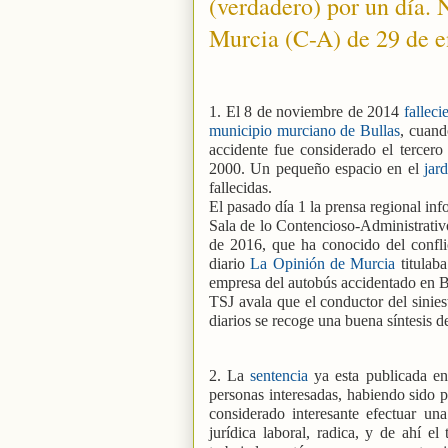
(verdadero) por un día. 
Murcia (C-A) de 29 de e
1. El 8 de noviembre de 2014
fallec
municipio murciano de Bullas
, cuand
accidente fue considerado el tercer
2000. Un pequeño espacio en el
jard
fallecidas.
El pasado día 1 la prensa regional inf
Sala de lo Contencioso-Administrativo
de 2016, que ha conocido del conflic
diario
La Opinión de Murcia
titulaba
empresa del autobús accidentado en B
TSJ avala que el conductor del sinie
diarios se recoge una buena síntesis de
2. La
sentencia
ya esta publicada e
personas interesadas, habiendo sido 
considerado interesante efectuar una
jurídica laboral, radica, y de ahí el