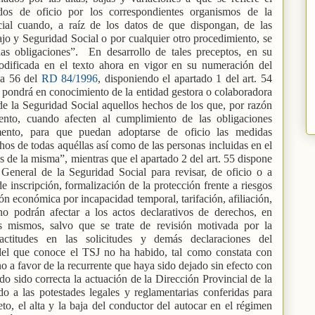
zados de oficio por los correspondientes organismos de la
ial cuando, a raíz de los datos de que dispongan, de las
jo y Seguridad Social o por cualquier otro procedimiento, se
as obligaciones”.
En desarrollo de tales preceptos, en su
odificada en el texto ahora en vigor en su numeración del
 a 56 del
RD 84/1996
, disponiendo el apartado 1 del art. 54
 pondrá en conocimiento de la entidad gestora o colaboradora
de la Seguridad Social aquellos hechos de los que, por razón
ento, cuando afecten al cumplimiento de las obligaciones
mento, para que puedan adoptarse de oficio las medidas
hos de todas aquéllas así como de las personas incluidas en el
de la misma”, mientras que el apartado 2 del art. 55 dispone
 General de la Seguridad Social para revisar, de oficio o a
de inscripción, formalización de la protección frente a riesgos
ión económica por incapacidad temporal, tarifación, afiliación,
 no podrán afectar a los actos declarativos de derechos, en
os mismos, salvo que se trate de revisión motivada por la
actitudes en las solicitudes y demás declaraciones del
del que conoce el TSJ no ha habido, tal como constata con
uno a favor de la recurrente que haya sido dejado sin efecto con
o sido correcta la actuación de la Dirección Provincial de la
o a las potestades legales y reglamentarias conferidas para
eto, el alta y la baja del conductor del autocar en el régimen