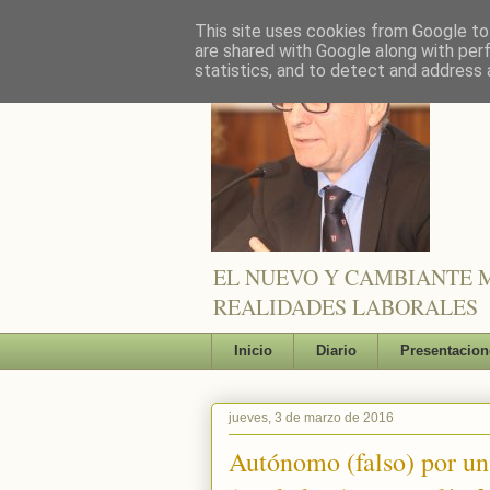
This site uses cookies from Google to 
are shared with Google along with per
statistics, and to detect and address 
EL NUEVO Y CAMBIANTE M
REALIDADES LABORALES
Inicio
Diario
Presentacion
jueves, 3 de marzo de 2016
Autónomo (falso) por un 