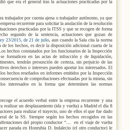
ió que era el general tras la actuaciones practicadas por la
era trabajador por cuenta ajena o trabajador autónomo, ya que
 empresa recurrente para solicitar la anulación de la resolución
tuaciones practicadas por la ITSS y que se recogen de forma
echo segundo de la sentencia, actuaciones que gozan de
ey 23/2015, de 21 de juli
o, aun cuando la Sala cita la norma
e los hechos, es decir la disposición adicional cuarta de la
Los hechos constatados por los funcionarios de la Inspección
e formalicen en las actas de infracción y de liquidación,
tinentes, tendrán presunción de certeza, sin perjuicio de las
ivos derechos o intereses pueden aportar los interesados. El
 los hechos reseñados en informes emitidos por la Inspección
consecuencia de comprobaciones efectuadas por la misma, sin
 los interesados en la forma que determinen las normas
 recoge el acuerdo verbal entre la empresa recurrente y una
a realizar un desplazamiento (ida y vuelta) a Madrid el día 8
ores para realizar el trayecto, uno de ellos el que fue dado
neral de la SS. Siempre según los hechos recogidos en las
nifestaciones del propio conductor “…
en el viaje de vuelta
cer parada en Honrubia D. Indalecio (el otro conductor) le