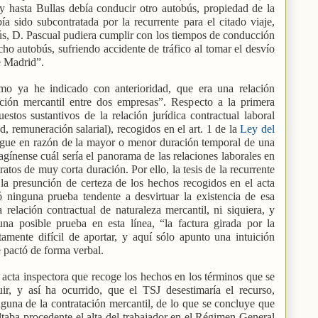
y hasta Bullas debía conducir otro autobús, propiedad de la
 sido subcontratada por la recurrente para el citado viaje,
ús, D. Pascual pudiera cumplir con los tiempos de conducción
ho autobús, sufriendo accidente de tráfico al tomar el desvío
e Madrid”.
mo ya he indicado con anterioridad, que era una relación
ación mercantil entre dos empresas”. Respecto a la primera
uestos sustantivos de la relación jurídica contractual laboral
, remuneración salarial), recogidos en el art. 1 de la
Ley del
ingue en razón de la mayor o menor duración temporal de una
magínense cuál sería el panorama de las relaciones laborales en
tos de muy corta duración. Por ello, la tesis de la recurrente
 la presunción de certeza de los hechos recogidos en el acta
 ninguna prueba tendente a desvirtuar la existencia de esa
a relación contractual de naturaleza mercantil, ni siquiera, y
a posible prueba en esta línea, “la factura girada por la
rtamente difícil de aportar, y aquí sólo apunto una intuición
 pactó de forma verbal.
acta inspectora que recoge los hechos en los términos que se
ir, y así ha ocurrido, que el TSJ desestimaría el recurso,
una de la contratación mercantil, de lo que se concluye que
sultaba procedente el alta del trabajador en el Régimen General