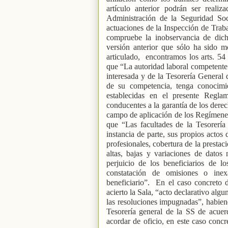
artículo anterior podrán ser reali
Administración de la Seguridad Soc
actuaciones de la Inspección de Traba
compruebe la inobservancia de dich
versión anterior que sólo ha sido m
articulado,
encontramos los arts. 54
que “La autoridad laboral competente
interesada y de la Tesorería General 
de su competencia, tenga conocimi
establecidas en el presente Regla
conducentes a la garantía de los derec
campo de aplicación de los Regímenes 
que “Las facultades de la Tesorería
instancia de parte, sus propios actos 
profesionales, cobertura de la prestac
altas, bajas y variaciones de datos
perjuicio de los beneficiarios de l
constatación de omisiones o inex
beneficiario”.
En el caso concreto 
acierto la Sala, “acto declarativo alg
las resoluciones impugnadas”, habiend
Tesorería general de la SS de acuerd
acordar de oficio, en este caso concr