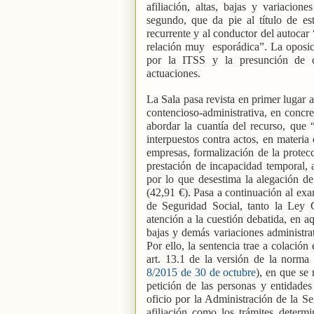
afiliación, altas, bajas y variacio
segundo, que da pie al título de es
recurrente y al conductor del autocar 
relación muy
esporádica”. La oposic
por la ITSS y la presunción de c
actuaciones.
La Sala pasa revista en primer lugar a
contencioso-administrativa, en concr
abordar la cuantía del recurso, que 
interpuestos contra actos, en materia
empresas, formalización de la protecci
prestación de incapacidad temporal, af
por lo que desestima la alegación de 
(42,91 €). Pasa a continuación al exa
de Seguridad Social, tanto la Ley 
atención a la cuestión debatida, en a
bajas y demás variaciones administra
Por ello, la sentencia trae a colación
art. 13.1 de la versión de la norma 
8/2015 de 30 de octubre
), en que se 
petición de las personas y entidades
oficio por la Administración de la Se
afiliación como los trámites determi