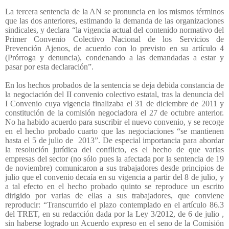
La tercera sentencia de la AN se pronuncia en los mismos términos
que las dos anteriores, estimando la demanda de las organizaciones
sindicales, y declara “la vigencia actual del contenido normativo del
Primer Convenio Colectivo Nacional de los Servicios de
Prevención Ajenos, de acuerdo con lo previsto en su artículo 4
(Prórroga y denuncia), condenando a las demandadas a estar y
pasar por esta declaración”.
En los hechos probados de la sentencia se deja debida constancia de
la negociación del II convenio colectivo estatal, tras la denuncia del
I Convenio cuya vigencia finalizaba el 31 de diciembre de 2011 y
constitución de la comisión negociadora el 27 de octubre anterior.
No ha habido acuerdo para suscribir el nuevo convenio, y se recoge
en el hecho probado cuarto que las negociaciones “se mantienen
hasta el 5 de julio de
2013”. De especial importancia para abordar
la resolución jurídica del conflicto, es el hecho de que varias
empresas del sector (no sólo pues la afectada por la sentencia de 19
de noviembre) comunicaron a sus trabajadores desde principios de
julio que el convenio decaía en su vigencia a partir del 8 de julio, y
a tal efecto en el hecho probado quinto se reproduce un escrito
dirigido por varias de ellas a sus trabajadores, que conviene
reproducir: “Transcurrido el plazo contemplado en el artículo 86.3
del TRET, en su redacción dada por la Ley 3/2012, de 6 de julio ,
sin haberse logrado un Acuerdo expreso en el seno de la Comisión