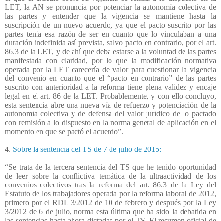
LET, la AN se pronuncia por potenciar la autonomía colectiva de
las partes y entender que la vigencia se mantiene hasta la
suscripción de un nuevo acuerdo, ya que el pacto suscrito por las
partes tenía esa razón de ser en cuanto que lo vinculaban a una
duración indefinida así prevista, salvo pacto en contrario, por el art.
86.3 de la LET, y de ahí que deba estarse a la voluntad de las partes
manifestada con claridad, por lo que la modificación normativa
operada por la LET carecería de valor para cuestionar la vigencia
del convenio en cuanto que el “pacto en contrario” de las partes
suscrito con anterioridad a la reforma tiene plena validez y encaje
legal en el art. 86 de la LET. Probablemente, y con ello concluyo,
esta sentencia abre una nueva vía de refuerzo y potenciación de la
autonomía colectiva y de defensa del valor jurídico de lo pactado
con remisión a lo dispuesto en la norma general de aplicación en el
momento en que se pactó el acuerdo”.
4.
Sobre la sentencia del TS de 7 de julio de 2015:
“Se trata de la tercera sentencia del TS que he tenido oportunidad
de leer sobre la conflictiva temática de la ultraactividad de los
convenios colectivos tras la reforma del art. 86.3 de la Ley del
Estatuto de los trabajadores operada por la reforma laboral de 2012,
primero por el RDL 3/2012 de 10 de febrero y después por la Ley
3/2012 de 6 de julio, norma esta última que ha sido la debatida en
las sentencias hasta ahora dictadas por el TS. El resumen oficial de