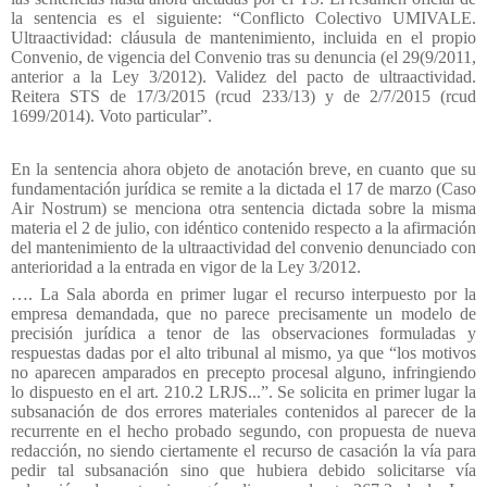
la sentencia es el siguiente: “Conflicto Colectivo UMIVALE.
Ultraactividad: cláusula de mantenimiento, incluida en el propio
Convenio, de vigencia del Convenio tras su denuncia (el 29(9/2011,
anterior a la Ley 3/2012). Validez del pacto de ultraactividad.
Reitera STS de 17/3/2015 (rcud 233/13) y de 2/7/2015 (rcud
1699/2014). Voto particular”.
En la sentencia ahora objeto de anotación breve, en cuanto que su
fundamentación jurídica se remite a la dictada el 17 de marzo (Caso
Air Nostrum) se menciona otra sentencia dictada sobre la misma
materia el 2 de julio, con idéntico contenido respecto a la afirmación
del mantenimiento de la ultraactividad del convenio denunciado con
anterioridad a la entrada en vigor de la Ley 3/2012.
….
La Sala aborda en primer lugar el recurso interpuesto por la
empresa demandada, que no parece precisamente un modelo de
precisión jurídica a tenor de las observaciones formuladas y
respuestas dadas por el alto tribunal al mismo, ya que “los motivos
no aparecen amparados en precepto procesal alguno, infringiendo
lo dispuesto en el art. 210.2 LRJS...”. Se solicita en primer lugar la
subsanación de dos errores materiales contenidos al parecer de la
recurrente en el hecho probado segundo, con propuesta de nueva
redacción, no siendo ciertamente el recurso de casación la vía para
pedir tal subsanación sino que hubiera debido solicitarse vía