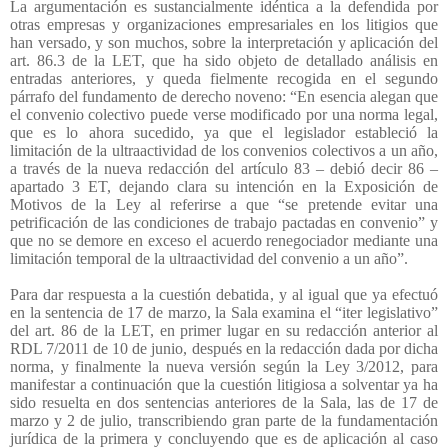
La argumentación es sustancialmente idéntica a la defendida por
otras empresas y organizaciones empresariales en los litigios que
han versado, y son muchos, sobre la interpretación y aplicación del
art. 86.3 de la LET, que ha sido objeto de detallado análisis en
entradas anteriores, y queda fielmente recogida en el segundo
párrafo del fundamento de derecho noveno: “En esencia alegan que
el convenio colectivo puede verse modificado por una norma legal,
que es lo ahora sucedido, ya que el legislador estableció la
limitación de la ultraactividad de los convenios colectivos a un año,
a través de la nueva redacción del artículo 83 – debió decir 86 –
apartado 3 ET, dejando clara su intención en la Exposición de
Motivos de la Ley al referirse a que “se pretende evitar una
petrificación de las condiciones de trabajo pactadas en convenio” y
que no se demore en exceso el acuerdo renegociador mediante una
limitación temporal de la ultraactividad del convenio a un año”.
Para dar respuesta a la cuestión debatida, y al igual que ya efectuó
en la sentencia de 17 de marzo, la Sala examina el “iter legislativo”
del art. 86 de la LET, en primer lugar en su redacción anterior al
RDL 7/2011 de 10 de junio, después en la redacción dada por dicha
norma, y finalmente la nueva versión según la Ley 3/2012, para
manifestar a continuación que la cuestión litigiosa a solventar ya ha
sido resuelta en dos sentencias anteriores de la Sala, las de 17 de
marzo y 2 de julio, transcribiendo gran parte de la fundamentación
jurídica de la primera y concluyendo que es de aplicación al caso