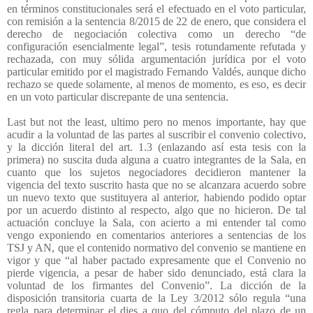
en términos constitucionales será el efectuado en el voto particular,
con remisión a la sentencia 8/2015 de 22 de enero, que considera el
derecho de negociación colectiva como un derecho “de
configuración esencialmente legal”, tesis rotundamente refutada y
rechazada, con muy sólida argumentación jurídica por el voto
particular emitido por el magistrado Fernando Valdés, aunque dicho
rechazo se quede solamente, al menos de momento, es eso, es decir
en un voto particular discrepante de una sentencia.
Last but not the least, ultimo pero no menos importante, hay que
acudir a la voluntad de las partes al suscribir el convenio colectivo,
y la dicción literal del art. 1.3 (enlazando así esta tesis con la
primera) no suscita duda alguna a cuatro integrantes de la Sala, en
cuanto que los sujetos negociadores decidieron mantener la
vigencia del texto suscrito hasta que no se alcanzara acuerdo sobre
un nuevo texto que sustituyera al anterior, habiendo podido optar
por un acuerdo distinto al respecto, algo que no hicieron. De tal
actuación concluye la Sala, con acierto a mi entender tal como
vengo exponiendo en comentarios anteriores a sentencias de los
TSJ y AN, que el contenido normativo del convenio se mantiene en
vigor y que “al haber pactado expresamente que el Convenio no
pierde vigencia, a pesar de haber sido denunciado, está clara la
voluntad de los firmantes del Convenio”. La dicción de la
disposición transitoria cuarta de la Ley 3/2012 sólo regula “una
regla para determinar el dies a quo del cómputo del plazo de un