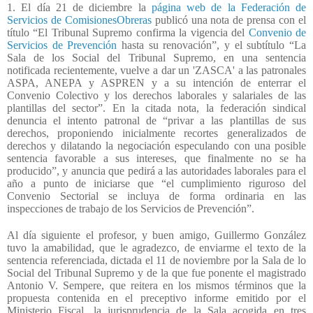
1. El día 21 de diciembre la
página web de la Federación de
Servicios de ComisionesObreras
publicó una nota de prensa con el
título “El Tribunal Supremo confirma la vigencia del
Convenio de
Servicios de Prevención
hasta su renovación”, y el subtítulo “
La
Sala de los Social del Tribunal Supremo, en una sentencia
notificada recientemente, vuelve a dar un 'ZASCA' a las patronales
ASPA, ANEPA y ASPREN y a su intención de enterrar el
Convenio Colectivo y los derechos laborales y salariales de las
plantillas del sector”. En la citada nota, la federación sindical
denuncia el intento patronal de “privar a las plantillas de sus
derechos, proponiendo inicialmente recortes generalizados de
derechos y dilatando la negociación especulando con una posible
sentencia favorable a sus intereses, que finalmente no se ha
producido”, y anuncia que pedirá a las autoridades laborales para el
año a punto de iniciarse que “el cumplimiento riguroso del
Convenio Sectorial se incluya de forma ordinaria en las
inspecciones de trabajo de los Servicios de Prevención”.
Al día siguiente el profesor, y buen amigo, Guillermo González
tuvo la amabilidad, que le agradezco, de enviarme el texto de la
sentencia referenciada, dictada el 11 de noviembre por la Sala de lo
Social del Tribunal Supremo y de la que fue ponente el magistrado
Antonio V. Sempere, que reitera en los mismos términos que la
propuesta contenida en el preceptivo informe emitido por el
Ministerio Fiscal, la jurisprudencia de la Sala acogida en tres