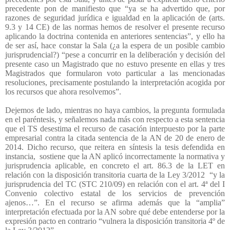
precedente pon de manifiesto que “ya se ha advertido que, por
razones de seguridad jurídica e igualdad en la aplicación de (arts.
9.3 y 14 CE) de las normas hemos de resolver el presente recurso
aplicando la doctrina contenida en anteriores sentencias”, y ello ha
de ser así, hace constar la Sala (¿a la espera de un posible cambio
jurisprudencial?) “pese a concurrir en la deliberación y decisión del
presente caso un Magistrado que no estuvo presente en ellas y tres
Magistrados que formularon voto particular a las mencionadas
resoluciones, precisamente postulando la interpretación acogida por
los recursos que ahora resolvemos”.
Dejemos de lado, mientras no haya cambios, la pregunta formulada
en el paréntesis, y señalemos nada más con respecto a esta sentencia
que el TS desestima el recurso de casación interpuesto por la parte
empresarial contra la citada sentencia de la AN de 20 de enero de
2014. Dicho recurso, que reitera en síntesis la tesis defendida en
instancia,
sostiene que la AN aplicó incorrectamente la normativa y
jurisprudencia aplicable, en concreto el art. 86.3 de la LET en
relación con la disposición transitoria cuarta de la Ley 3/2012
“y la
jurisprudencia del TC (STC 210/09) en relación con el art. 4ª del I
Convenio colectivo estatal de los servicios de prevención
ajenos…”. En el recurso se afirma además que la “amplia”
interpretación efectuada por la AN sobre qué debe entenderse por la
expresión pacto en contrario “vulnera la disposición transitoria 4º de