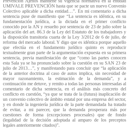
Prevención Ajenos mantiene su vigencia normativa en la entidad
UMIVALE PREVENCIÓN hasta que se pacte un nuevo Convenio
Colectivo aplicable a dicha entidad…”. En mi comentario a dicha
sentencia puse de manifiesto que “
La sentencia es idéntica, en su
fundamentación jurídica, a la dictada en el primer conflicto
conocido por la AN y resuelto por sentencia de 23 de julio sobre la
aplicación del art. 86.3 de la Ley del Estatuto de los trabajadores y
la disposición transitoria cuarta de la Ley 3/2012 de 6 de julio, de
reforma del mercado laboral. Y digo que es idéntica porque aquello
que efectúa en el fundamento jurídico quinto es reproducir
textualmente gran parte de la argumentación expuesta en su primera
sentencia, previa manifestación de que “como las partes conocen
esta Sala ya se ha pronunciado sobre la cuestión en su SAN 23 de
julio de 2013…”, y manifestando para concluir que “la aplicación
de la anterior doctrina al caso de autos implica, sin necesidad de
mayor razonamiento, la estimación de la demanda”, y a
continuación me detuve, y remito a todas las personas interesadas al
comentario de dicha sentencia, en el análisis más concreto del
conflicto en cuestión, “ya que se trata de la (futura) inaplicación de
un convenio colectivo de ámbito estatal por una empresa del sector,
y en donde la ingeniería jurídica de la parte demandada ha tratado
de evitar, a mi parecer, que la demanda prosperara más por
cuestiones de forma (excepciones procesales) que de fondo
(legalidad de la decisión adoptada al amparo de los preceptos
legales anteriormente citados)”.