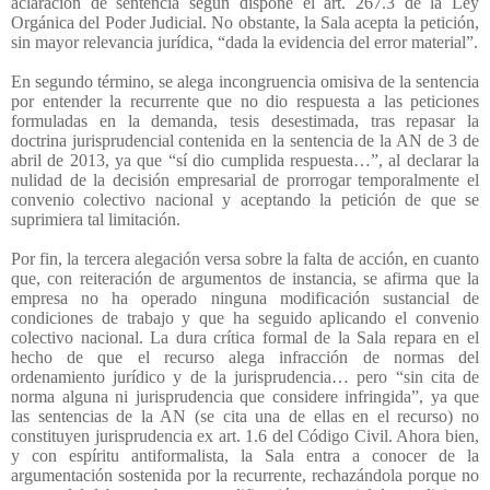
aclaración de sentencia según dispone el art. 267.3 de la Ley
Orgánica del Poder Judicial. No obstante, la Sala acepta la petición,
sin mayor relevancia jurídica, “dada la evidencia del error material”.
En segundo término, se alega incongruencia omisiva de la sentencia
por entender la recurrente que no dio respuesta a las peticiones
formuladas en la demanda, tesis desestimada, tras repasar la
doctrina jurisprudencial contenida en la sentencia de la AN de 3 de
abril de 2013, ya que “sí dio cumplida respuesta…”, al declarar la
nulidad de la decisión empresarial de prorrogar temporalmente el
convenio colectivo nacional y aceptando la petición de que se
suprimiera tal limitación.
Por fin, la tercera alegación versa sobre la falta de acción, en cuanto
que, con reiteración de argumentos de instancia, se afirma que la
empresa no ha operado ninguna modificación sustancial de
condiciones de trabajo y que ha seguido aplicando el convenio
colectivo nacional. La dura crítica formal de la Sala repara en el
hecho de que el recurso alega infracción de normas del
ordenamiento jurídico y de la jurisprudencia… pero “sin cita de
norma alguna ni jurisprudencia que considere infringida”, ya que
las sentencias de la AN (se cita una de ellas en el recurso) no
constituyen jurisprudencia ex art. 1.6 del Código Civil. Ahora bien,
y con espíritu antiformalista, la Sala entra a conocer de la
argumentación sostenida por la recurrente, rechazándola porque no