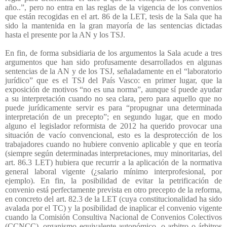
año..”, pero no entra en las reglas de la vigencia de los convenios
que están recogidas en el art. 86 de la LET, tesis de la Sala que ha
sido la mantenida en la gran mayoría de las sentencias dictadas
hasta el presente por la AN y los TSJ.
En fin, de forma subsidiaria de los argumentos la Sala acude a tres
argumentos que han sido profusamente desarrollados en algunas
sentencias de la AN y de los TSJ, señaladamente en el “laboratorio
jurídico” que es el TSJ del País Vasco: en primer lugar, que la
exposición de motivos “no es una norma”, aunque sí puede ayudar
a su interpretación cuando no sea clara, pero para aquello que no
puede jurídicamente servir es para “propugnar una determinada
interpretación de un precepto”; en segundo lugar, que en modo
alguno el legislador reformista de 2012 ha querido provocar una
situación de vacío convencional, esto es la desprotección de los
trabajadores cuando no hubiere convenio aplicable y que en teoría
(siempre según determinadas interpretaciones, muy minoritarias, del
art. 86.3 LET) hubiera que recurrir a la aplicación de la normativa
general laboral vigente (¿salario mínimo interprofesional, por
ejemplo). En fin, la posibilidad de evitar la petrificación de
convenio está perfectamente prevista en otro precepto de la reforma,
en concreto del art. 82.3 de la LET (cuya constitucionalidad ha sido
avalada por el TC) y la posibilidad de inaplicar el convenio vigente
cuando la Comisión Consultiva Nacional de Convenios Colectivos
(CCNCC), organismo equivalente autonómico, o arbitro o árbitros