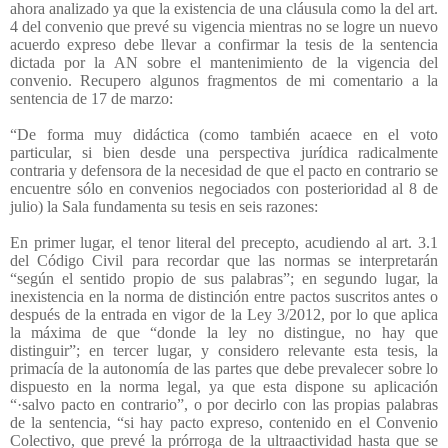
ahora analizado ya que la existencia de una cláusula como la del art.
4 del convenio que prevé su vigencia mientras no se logre un nuevo
acuerdo expreso debe llevar a confirmar la tesis de la sentencia
dictada por la AN sobre el mantenimiento de la vigencia del
convenio. Recupero algunos fragmentos de mi comentario a la
sentencia de 17 de marzo:
“
De forma muy didáctica (como también acaece en el voto
particular, si bien desde una perspectiva jurídica radicalmente
contraria y defensora de la necesidad de que el pacto en contrario se
encuentre sólo en convenios negociados con posterioridad al 8 de
julio) la Sala fundamenta su tesis en seis razones:
En primer lugar, el tenor literal del precepto, acudiendo al art. 3.1
del Código Civil para recordar que las normas se interpretarán
“según el sentido propio de sus palabras”; en segundo lugar, la
inexistencia en la norma de distinción entre pactos suscritos antes o
después de la entrada en vigor de la Ley 3/2012, por lo que aplica
la máxima de que “donde la ley no distingue, no hay que
distinguir”; en tercer lugar, y considero relevante esta tesis, la
primacía de la autonomía de las partes que debe prevalecer sobre lo
dispuesto en la norma legal, ya que esta dispone su aplicación
“·salvo pacto en contrario”, o por decirlo con las propias palabras
de la sentencia, “si hay pacto expreso, contenido en el Convenio
Colectivo, que prevé la prórroga de la ultraactividad hasta que se