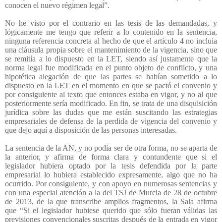
conocen el nuevo régimen legal”.
No he visto por el contrario en las tesis de las demandadas, y
lógicamente me tengo que referir a lo contenido en la sentencia,
ninguna referencia concreta al hecho de que el artículo 4 no incluía
una cláusula propia sobre el mantenimiento de la vigencia, sino que
se remitía a lo dispuesto en la LET, siendo así justamente que la
norma legal fue modificada en el punto objeto de conflicto, y una
hipotética alegación de que las partes se habían sometido a lo
dispuesto en la LET en el momento en que se pactó el convenio y
por consiguiente al texto que entonces estaba en vigor, y no al que
posteriormente sería modificado. En fin, se trata de una disquisición
jurídica sobre las dudas que me están suscitando las estrategias
empresariales de defensa de la perdida de vigencia del convenio y
que dejo aquí a disposición de las personas interesadas.
La sentencia de la AN, y no podía ser de otra forma, no se aparta de
la anterior, y afirma de forma clara y contundente que si el
legislador hubiera optado por la tesis defendida por la parte
empresarial lo hubiera establecido expresamente, algo que no ha
ocurrido. Por consiguiente, y con apoyo en numerosas sentencias y
con una especial atención a la del TSJ de Murcia de 28 de octubre
de 2013, de la que transcribe amplios fragmentos, la Sala afirma
que “Si el legislador hubiese querido que sólo fueran válidas las
previsiones convencionales suscritas después de la entrada en vigor