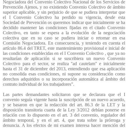
Negociadora del Convenio Colectivo Nacional de los Servicios de
Prevención Ajenos, y no existiendo Convenio Colectivo de ámbito
superior aplicable, y sin perjuicio de que se pudiera interpretar que
el I Convenio Colectivo ha perdido su vigencia, desde esta
Sociedad de Prevención os queremos indicar que inicialmente se ha
decidido mantener las condiciones fijadas en el citado Convenio
Colectivo, en tanto se espera a la evolución de la negociación
colectiva que en su caso se pudiera iniciar o retomar en esa
Comisión Negociadora. En consecuencia, y teniendo en cuenta el
artículo 86.4 del TRET, este mantenimiento provisional e inicial de
las condiciones establecidas en el I Convenio Colectivo , que ya no
resultarían de aplicación si se suscribiera un nuevo Convenio
Colectivo para el sector, se realiza ''ad cautelam" e inicialmente
hasta el 31 de diciembre del 2013, entendiendo que esa aplicación
no consolida esas condiciones, ni supone su consideración como
derechos adquiridos o su incorporación automática al ámbito del
contrato individual de los trabajadores”.
Las partes demandantes solicitaron que se declarara que el I
convenio seguía vigente hasta la suscripción de un nuevo acuerdo,
y se basaron en que la redacción del art. 86.3 de la LET y la
disposición transitoria cuarta de la Ley 3/2012 debían ponerse en
relación con lo dispuesto en el art. 3 del convenio, regulador del
ámbito temporal, y en el art. 4, que trata sobre la prórroga y
denuncia. A los efectos de mi examen interesa hacer mención del