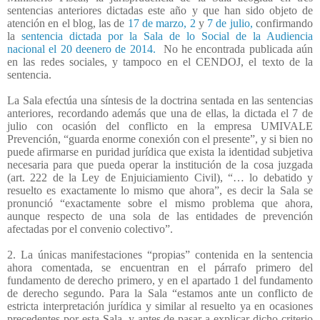
sentencias anteriores dictadas este año y que han sido objeto de
atención en el blog, las de
17 de marzo,
2
y
7 de julio,
confirmando
la
sentencia dictada por la Sala de lo Social de la Audiencia
nacional el 20 deenero de 2014.
No he encontrada publicada aún
en las redes sociales, y tampoco en el CENDOJ, el texto de la
sentencia.
La Sala efectúa una síntesis de la doctrina sentada en las sentencias
anteriores, recordando además que una de ellas, la dictada el 7 de
julio con ocasión del conflicto en la empresa UMIVALE
Prevención, “guarda enorme conexión con el presente”, y si bien no
puede afirmarse en puridad jurídica que exista la identidad subjetiva
necesaria para que pueda operar la institución de la cosa juzgada
(art. 222 de la Ley de Enjuiciamiento Civil), “… lo debatido y
resuelto es exactamente lo mismo que ahora”, es decir la Sala se
pronunció “exactamente sobre el mismo problema que ahora,
aunque respecto de una sola de las entidades de prevención
afectadas por el convenio colectivo”.
2. La únicas manifestaciones “propias” contenida en la sentencia
ahora comentada, se encuentran en el párrafo primero del
fundamento de derecho primero, y en el apartado 1 del fundamento
de derecho segundo. Para la Sala “estamos ante un conflicto de
estricta interpretación jurídica y similar al resuelto ya en ocasiones
precedentes por esta Sala, y antes de pasar a explicar dicho criterio