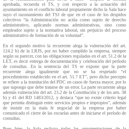
aprobada, recuerda el TS, y con respecto a la actuación del
ayuntamiento en el conflicto laboral propiamente dicho la Sala hace
suyo el razonamiento del TSJ de que en el caso de los despidos
colectivos “la Administración no actúa como sujeto de derecho
administrativo, aplicando normas administrativas, sino como
empleador sujeto a la normativa laboral, sin perjuicio del proceso
administrativo de formación de su voluntad”.
En el segundo motivo la recurrente alega la vulneración del art.
124.2 b) de la LRJS, por no haber cumplido la empresa, siempre
según su parecer, con las obligaciones reguladas en el art. 51.2 de la
LET, es decir entrega de documentación y celebración del período
de consultas. En la sentencia del TS se expone que la parte
recurrente alega igualmente que no se ha respetado “el
procedimiento establecido en el art. 51.7 ET”, pero dicho precepto
se refiere a la tramitación del PDC en casos de fuerza mayor, por lo
que supongo que debe tratarse de un error. La parte recurrente alega
además vulneración del art. 23.2 de la Constitución y de los arts. 38
b) y 41 del RD 1483/2012, y destaca “que no existe criterio legal
que permita distinguir entre servicios propios e impropios”, además
de insistir en la mala fe negocial de la empresa por haber
comunicado el cierre de las escuelas antes de iniciarse el período de
consultas.
Pues bien, la Sala rechaza todas las argumentaciones de la