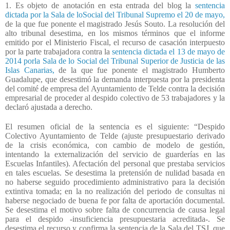
1. Es objeto de anotación en esta entrada del blog la
sentencia
dictada por la Sala de loSocial del Tribunal Supremo el 20 de mayo,
de la que fue ponente el magistrado Jesús Souto. La resolución del
alto tribunal desestima, en los mismos términos que el informe
emitido por el Ministerio Fiscal, el recurso de casación interpuesto
por la parte trabajadora contra la
sentencia dictada el 13 de mayo de
2014 porla Sala de lo Social del Tribunal Superior de Justicia de las
Islas Canarias,
de la que fue ponente el magistrado Humberto
Guadalupe, que desestimó la demanda interpuesta por la presidenta
del comité de empresa del Ayuntamiento de Telde contra la decisión
empresarial de proceder al despido colectivo de 53 trabajadores y la
declaró ajustada a derecho.
El resumen oficial de la sentencia es el siguiente: “Despido
Colectivo Ayuntamiento de Telde (ajuste presupuestario derivado
de la crisis económica, con cambio de modelo de gestión,
intentando la externalización del servicio de guarderías en las
Escuelas Infantiles). Afectación del personal que prestaba servicios
en tales escuelas. Se desestima la pretensión de nulidad basada en
no haberse seguido procedimiento administrativo para la decisión
extintiva tomada; en la no realización del periodo de consultas ni
haberse negociado de buena fe por falta de aportación documental.
Se desestima el motivo sobre falta de concurrencia de causa legal
para el despido -insuficiencia presupuestaria acreditada-. Se
desestima el recurso y confirma la sentencia de la Sala del TSJ, que