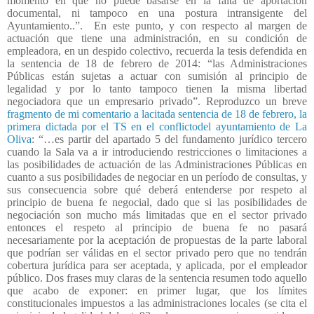
momento en que no puede basarse en la falta de aportación
documental, ni tampoco en una postura intransigente del
Ayuntamiento..”.
En este punto, y con respecto al margen de
actuación que tiene una administración, en su condición de
empleadora, en un despido colectivo, recuerda la tesis defendida en
la sentencia de 18 de febrero de 2014: “las Administraciones
Públicas están sujetas a actuar con sumisión al principio de
legalidad y por lo tanto tampoco tienen la misma libertad
negociadora que un empresario privado”. Reproduzco un breve
fragmento de mi comentario a lacitada sentencia de 18 de febrero, la
primera dictada por el TS en el conflictodel ayuntamiento de La
Oliva
: “…es partir del apartado 5 del fundamento jurídico tercero
cuando la Sala va a ir introduciendo restricciones o limitaciones a
las posibilidades de actuación de las Administraciones Públicas en
cuanto a sus posibilidades de negociar en un período de consultas, y
sus consecuencia sobre qué deberá entenderse por respeto al
principio de buena fe negocial, dado que si las posibilidades de
negociación son mucho más limitadas que en el sector privado
entonces el respeto al principio de buena fe no pasará
necesariamente por la aceptación de propuestas de la parte laboral
que podrían ser válidas en el sector privado pero que no tendrán
cobertura jurídica para ser aceptada, y aplicada, por el empleador
público. Dos frases muy claras de la sentencia resumen todo aquello
que acabo de exponer: en primer lugar, que los límites
constitucionales impuestos a las administraciones locales (se cita el