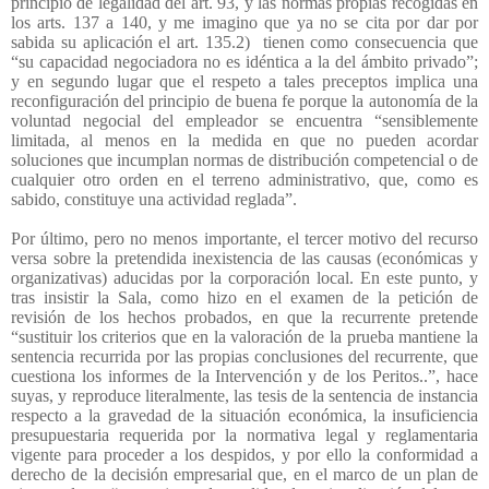
principio de legalidad del art. 93, y las normas propias recogidas en
los arts. 137 a 140, y me imagino que ya no se cita por dar por
sabida su aplicación el art. 135.2)
tienen como consecuencia que
“su capacidad negociadora no es idéntica a la del ámbito privado”;
y en segundo lugar que el respeto a tales preceptos implica una
reconfiguración del principio de buena fe porque la autonomía de la
voluntad negocial del empleador se encuentra “sensiblemente
limitada, al menos en la medida en que no pueden acordar
soluciones que incumplan normas de distribución competencial o de
cualquier otro orden en el terreno administrativo, que, como es
sabido, constituye una actividad reglada”.
Por último, pero no menos importante, el tercer motivo del recurso
versa sobre la pretendida inexistencia de las causas (económicas y
organizativas) aducidas por la corporación local. En este punto, y
tras insistir la Sala, como hizo en el examen de la petición de
revisión de los hechos probados, en que la recurrente pretende
“sustituir los criterios que en la valoración de la prueba mantiene la
sentencia recurrida por las propias conclusiones del recurrente, que
cuestiona los informes de la Intervención y de los Peritos..”, hace
suyas, y reproduce literalmente, las tesis de la sentencia de instancia
respecto a la gravedad de la situación económica, la insuficiencia
presupuestaria requerida por la normativa legal y reglamentaria
vigente para proceder a los despidos, y por ello la conformidad a
derecho de la decisión empresarial que, en el marco de un plan de