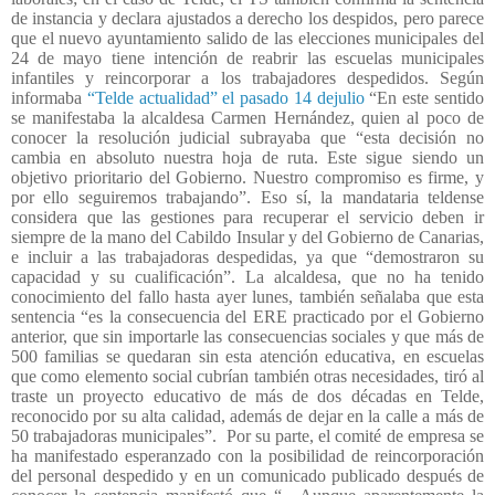
de instancia y declara ajustados a derecho los despidos, pero parece
que el nuevo ayuntamiento salido de las elecciones municipales del
24 de mayo tiene intención de reabrir las escuelas municipales
infantiles y reincorporar a los trabajadores despedidos. Según
informaba
“Telde actualidad” el pasado 14 dejulio
“En este sentido
se manifestaba la alcaldesa Carmen Hernández, quien al poco de
conocer la resolución judicial subrayaba que “esta decisión no
cambia en absoluto nuestra hoja de ruta. Este sigue siendo un
objetivo prioritario del Gobierno. Nuestro compromiso es firme, y
por ello seguiremos trabajando”. Eso sí, la mandataria teldense
considera que las gestiones para recuperar el servicio deben ir
siempre de la mano del Cabildo Insular y del Gobierno de Canarias,
e incluir a las trabajadoras despedidas, ya que “demostraron su
capacidad y su cualificación”. La alcaldesa, que no ha tenido
conocimiento del fallo hasta ayer lunes, también señalaba que esta
sentencia “es la consecuencia del ERE practicado por el Gobierno
anterior, que sin importarle las consecuencias sociales y que más de
500 familias se quedaran sin esta atención educativa, en escuelas
que como elemento social cubrían también otras necesidades, tiró al
traste un proyecto educativo de más de dos décadas en Telde,
reconocido por su alta calidad, además de dejar en la calle a más de
50 trabajadoras municipales”.
Por su parte, el comité de empresa se
ha manifestado esperanzado con la posibilidad de reincorporación
del personal despedido y en un comunicado publicado después de