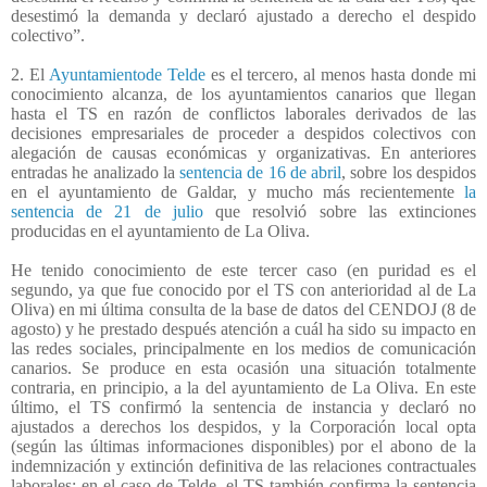
desestimó la demanda y declaró ajustado a derecho el despido
colectivo”.
2. El
Ayuntamientode Telde
es el tercero, al menos hasta donde mi
conocimiento alcanza, de los ayuntamientos canarios que llegan
hasta el TS en razón de conflictos laborales derivados de las
decisiones empresariales de proceder a despidos colectivos con
alegación de causas económicas y organizativas. En anteriores
entradas he analizado la
sentencia de 16 de abril
, sobre los despidos
en el ayuntamiento de Galdar, y mucho más recientemente
la
sentencia de 21 de julio
que resolvió sobre las extinciones
producidas en el ayuntamiento de La Oliva.
He tenido conocimiento de este tercer caso (en puridad es el
segundo, ya que fue conocido por el TS con anterioridad al de La
Oliva) en mi última consulta de la base de datos del CENDOJ (8 de
agosto) y he prestado después atención a cuál ha sido su impacto en
las redes sociales, principalmente en los medios de comunicación
canarios. Se produce en esta ocasión una situación totalmente
contraria, en principio, a la del ayuntamiento de La Oliva. En este
último, el TS confirmó la sentencia de instancia y declaró no
ajustados a derechos los despidos, y la Corporación local opta
(según las últimas informaciones disponibles) por el abono de la
indemnización y extinción definitiva de las relaciones contractuales
laborales; en el caso de Telde, el TS también confirma la sentencia