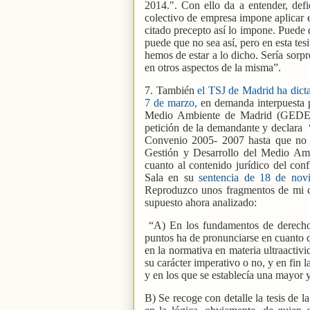
2014.". Con ello da a entender, defi
colectivo de empresa impone aplicar e
citado precepto así lo impone. Puede q
puede que no sea así, pero en esta tesi
hemos de estar a lo dicho. Sería sorp
en otros aspectos de la misma”.
7. También
el TSJ de Madrid ha dicta
7 de marzo,
en demanda interpuesta p
Medio Ambiente de Madrid (GEDES
petición de la demandante y declara
Convenio 2005- 2007 hasta que no 
Gestión y Desarrollo del Medio Amb
cuanto al contenido jurídico del confl
Sala en su
sentencia de 18 de nov
Reproduzco unos fragmentos de mi co
supuesto ahora analizado:
“A) En los fundamentos de derecho, 
puntos ha de pronunciarse en cuanto q
en la normativa en materia ultraactivi
su carácter imperativo o no, y en fin
y en los que se establecía una mayor y
B) Se recoge con detalle la tesis de 