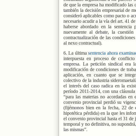
de que la empresa ha modificado las c
también la decisión empresarial de mo
consideró aplicables como pacto o acu
necesario acudir a la vía del art. 41 
haberse abordado en la sentencia p
nuevamente al debate, la cuestión
contractualización de las condicione
al nexo contractual).
6. La última
sentencia ahora examinad
interpuesta en proceso de conflicto
empresa. La petición sindical era l
modificación de condiciones de traba
aplicación, en cuanto que se integ
colectivo de la industria sideromaeta
el interés del caso radica en la exi
período 2011-2014, con una cláusula d
“para las materias no acordadas en 
convenio provincial perdió su vigenci
(fijémonos bien en la fecha, 22 de
hipotética pérdida) en la que les inf
el convenio provincial hasta el 31 de 
temporal y no definitiva, no supondrá
las mismas”.