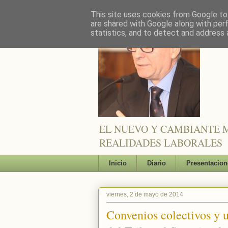
This site uses cookies from Google to 
are shared with Google along with per
statistics, and to detect and address 
EL NUEVO Y CAMBIANTE M
REALIDADES LABORALES
Inicio
Diario
Presentacion
viernes, 2 de mayo de 2014
Convenios colectivos y u