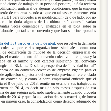
ondiciones de trabajo de su personal por otra, la Sala rechaza
dificación unilateral de algunas condiciones, que la empresa
erdo de empresa, siendo así que en tal caso ciertamente sería
de la LET para proceder a su modificación (dejo de lado, por no
ero sin duda algunas de las últimas reflexiones llevarían
 tantas veces comentada y analizada en el blog sobre la
s laborales pactadas en convenio y que han sido incorporadas
a del TSJ vasco es la de 1 de abril,
que resuelve la demanda
 colectivo por varias organizaciones sindicales contra una
a de declaración de nulidad de la decisión empresarial de
jo, el mantenimiento del convenio colectivo de empresa y la
raba en el mismo y con carácter supletorio, del convenio
lúrgica de Bizkaia.. Desde la perspectiva de “novedad formal”
stencia de un convenio colectivo de empresa vigente para el
e aplicación supletoria del convenio provincial referenciado
este convenio”, y como la parte empresarial entiende que el
a el 8 de julio de 2013, remite un escrito a sus trabajadores
 enero de 2014, es decir más de seis meses después de esa
orma de que seguirá aplicando supletoriamente cuando proceda
julio de 2014, y que “la aplicación de estas materias, de forma
, en ningún caso, la consolidación como derecho adquirido de