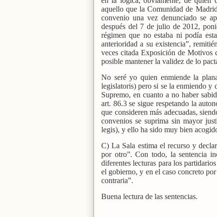
en la lógica, obviamente, de quien 
aquello que la Comunidad de Madrid 
convenio una vez denunciado se apl
después del 7 de julio de 2012, pon
régimen que no estaba ni podía esta
anterioridad a su existencia”, remiti
veces citada Exposición de Motivos q
posible mantener la validez de lo pac
No seré yo quien enmiende la plana 
legislatoris) pero si se la enmiendo y
Supremo, en cuanto a no haber sabido
art. 86.3 se sigue respetando la auton
que consideren más adecuadas, siendo
convenios se suprima sin mayor just
legis), y ello ha sido muy bien acogid
C) La Sala estima el recurso y decla
por otro”. Con todo, la sentencia i
diferentes lecturas para los partidari
el gobierno, y en el caso concreto po
contraria”.
Buena lectura de las sentencias.