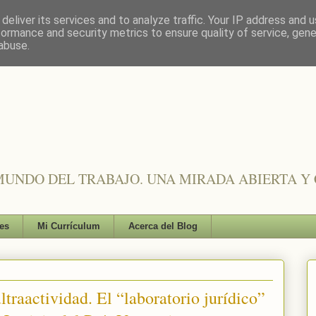
deliver its services and to analyze traffic. Your IP address and 
formance and security metrics to ensure quality of service, gen
abuse.
UNDO DEL TRABAJO. UNA MIRADA ABIERTA Y 
es
Mi Currículum
Acerca del Blog
ltraactividad. El “laboratorio jurídico”