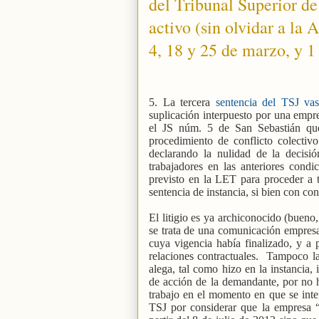
del Tribunal Superior de
activo (sin olvidar a la 
4, 18 y 25 de marzo, y 1 d
5. La tercera
sentencia del TSJ va
suplicación interpuesto por una empre
el JS núm. 5 de San Sebastián que
procedimiento de conflicto colectivo
declarando la nulidad de la decis
trabajadores en las anteriores cond
previsto en la LET para proceder a t
sentencia de instancia, si bien con con
El litigio es ya archiconocido (bueno,
se trata de una comunicación empresa
cuya vigencia había finalizado, y a p
relaciones contractuales.
Tampoco la 
alega, tal como hizo en la instancia,
de acción de la demandante, por no 
trabajo en el momento en que se inte
TSJ por considerar que la empresa “