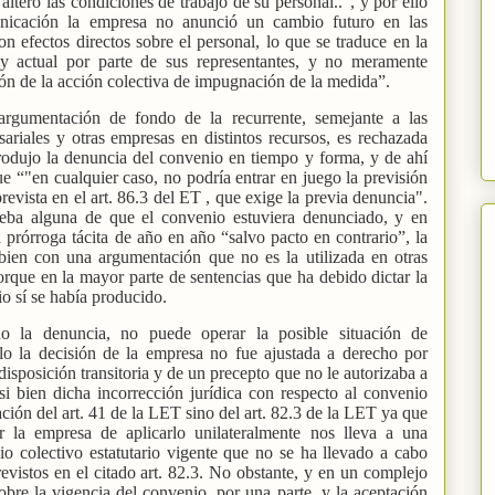
 alteró las condiciones de trabajo de su personal..”, y por ello
nicación la empresa no anunció un cambio futuro en las
on efectos directos sobre el personal, lo que se traduce en la
 y actual por parte de sus representantes, y no meramente
ción de la acción colectiva de impugnación de la medida”.
 argumentación de fondo de la recurrente, semejante a las
ariales y otras empresas en distintos recursos, es rechazada
rodujo la denuncia del convenio en tiempo y forma, y de ahí
ue “"en cualquier caso, no podría entrar en juego la previsión
evista en el art. 86.3 del ET , que exige la previa denuncia".
eba alguna de que el convenio estuviera denunciado, y en
 prórroga tácita de año en año “salvo pacto en contrario”, la
i bien con una argumentación que no es la utilizada en otras
orque en la mayor parte de sentencias que ha debido dictar la
io sí se había producido.
o la denuncia, no puede operar la posible situación de
llo la decisión de la empresa no fue ajustada a derecho por
isposición transitoria y de un precepto que no le autorizaba a
si bien dicha incorrección jurídica con respecto al convenio
ción del art. 41 de la LET sino del art. 82.3 de la LET ya que
r la empresa de aplicarlo unilateralmente nos lleva a una
io colectivo estatutario vigente que no se ha llevado a cabo
evistos en el citado art. 82.3. No obstante, y en un complejo
bre la vigencia del convenio, por una parte, y la aceptación