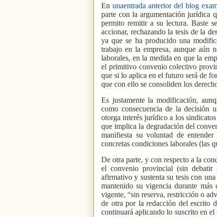
En
unaentrada anterior del blog exam
parte con la argumentación jurídica q
permito remitir a su lectura. Baste s
accionar, rechazando la tesis de la d
ya que se ha producido una modific
trabajo en la empresa, aunque aún n
laborales, en la medida en que la emp
el primitivo convenio colectivo provi
que si lo aplica en el futuro será de 
que con ello se consoliden los derecho
Es justamente la modificación, aunq
como consecuencia de la decisión un
otorga interés jurídico a los sindicat
que implica la degradación del conven
manifiesta su voluntad de entender
concretas condiciones laborales (las q
De otra parte, y con respecto a la con
el convenio provincial (sin debatir
afirmativo y sustenta su tesis con un
mantenido su vigencia durante más 
vigente, “sin reserva, restricción o a
de otra por la redacción del escrito 
continuará aplicando lo suscrito en el 