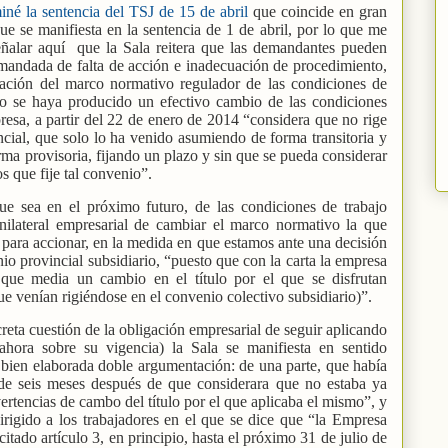
iné la sentencia del TSJ de 15 de abril
que coincide en gran
ue se manifiesta en la sentencia de 1 de abril, por lo que me
eñalar aquí
que la Sala reitera que las demandantes pueden
emandada de falta de acción e inadecuación de procedimiento,
ación del marco normativo regulador de las condiciones de
o se haya producido un efectivo cambio de las condiciones
resa, a partir del 22 de enero de 2014 “considera que no rige
ncial, que solo lo ha venido asumiendo de forma transitoria y
forma provisoria, fijando un plazo y sin que se pueda considerar
s que fije tal convenio”.
ue sea en el próximo futuro, de las condiciones de trabajo
ilateral empresarial de cambiar el marco normativo la que
os para accionar, en la medida en que estamos ante una decisión
io provincial subsidiario, “puesto que con la carta la empresa
 que media un cambio en el título por el que se disfrutan
ue venían rigiéndose en el convenio colectivo subsidiario)”.
creta cuestión de la obligación empresarial de seguir aplicando
 ahora sobre su vigencia) la Sala se manifiesta en sentido
a bien elaborada doble argumentación: de una parte, que había
de seis meses después de que considerara que no estaba ya
dvertencias de cambo del título por el que aplicaba el mismo”, y
dirigido a los trabajadores en el que se dice que “la Empresa
citado artículo 3, en principio, hasta el próximo 31 de julio de