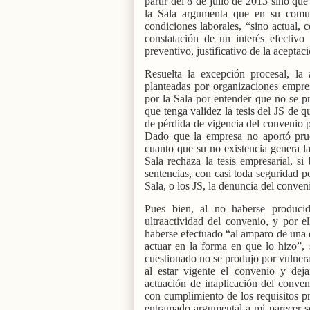
partir del 8 de julio de 2013 sino que
la Sala argumenta que en su comu
condiciones laborales, “sino actual, c
constatación de un interés efectivo
preventivo, justificativo de la acepta
Resuelta la excepción procesal, la
planteadas por organizaciones empres
por la Sala por entender que no se p
que tenga validez la tesis del JS de q
de pérdida de vigencia del convenio pr
Dado que la empresa no aportó pru
cuanto que su no existencia genera la
Sala rechaza la tesis empresarial, s
sentencias, con casi toda seguridad p
Sala, o los JS, la denuncia del conven
Pues bien, al no haberse producid
ultraactividad del convenio, y por e
haberse efectuado “al amparo de una d
actuar en la forma en que lo hizo”, 
cuestionado no se produjo por vulnera
al estar vigente el convenio y deja
actuación de inaplicación del conven
con cumplimiento de los requisitos pr
entramado argumental a mi parecer so