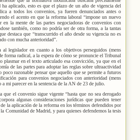
defiende que la normativa modificaba buscaba precisamente
ha aplicado, esto es que el plazo de un año de vigencia del
ica a todos los convenios, ya fueren denunciados antes o
iendo el acento en que la reforma laboral “impone un nuevo
r en la mente de las partes negociadoras de convenios con
éndose también, como no podría ser de otra forma, a la tantas
ue destaca que “transcurrido el año desde su vigencia no es
tado con mucha anterioridad”.
al legislador en cuanto a los objetivos perseguidos (mens
 de forma radical, a la espera de cómo se pronuncie el Tribunal
 plasmar en el texto articulado esa convicción, ya que en el
omía de las partes para adoptar las reglas sobre ultraactividad
 poco razonable pensar que aquello que se permite a futuros
ificación para convenios negociados con anterioridad (mens
o a mi parecer en la sentencia de la AN de 23 de julio.
ra que el convenio sigue vigente “hasta que no sea derogado
ncorpora algunas consideraciones jurídicas que pueden tener
os de la aplicación de la reforma en los términos defendidos por
r la Comunidad de Madrid, y para quienes defendemos la tesis