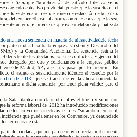
ende la Sala, que “la aplicación del artículo 3 del convenio
se convenio colectivo provincial, puesto que lo suscrito en el
ue ello se deba a un desliz erróneo de redacción de la carta o
tura, debiera acreditarse tal error y como no consta que lo sea,
rendente un error en una carta que es tan elaborada y matizada
do una nueva sentencia en materia de ultraactividad,de fecha
or parte sindical contra la empresa Gestión y Desarrollo del
MA) y la Comunidad Autónoma. La sentencia estima la
“el derecho de los afectados por este conflicto la vigencia del
sea derogado por otro y condenamos a la empresa pública
iente de Madrid, SA, a estar y pasar por lo anterior”. En
icto, el asunto es sustancialmente idéntico al resuelto por la
iembre de 2013,
que se transcribe en la ahora comentada.
mentario a dicha sentencia, por tener plena validez para el
la Sala plantea con claridad cuál es el litigio y sobre qué
ue la reforma laboral de
2012 ha introducido modificaciones
dad de los convenios colectivos; esto es, “su ámbito temporal,
 la incidencia que pueda tener en los Convenios, ya denunciado
 los términos de ésta”.
la parte demandada, que me parece muy correcta jurídicamente