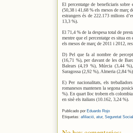
El percentatge de beneficiaris sobre
(50,38 i 41,68 % els mesos de març de
estrangers és de 222.173 milions d’eu
13,3 %).
El 71,4 % de la despesa total de prest
mentre que el percentatge es situa en 
els mesos de març de 2011 i 2012, re
D) Pel que fa al nombre de percepto
(16,71 %), per davant de les de Barc
Balears (4,19 %), Múrcia (3,44 %)
Saragossa (2,92 %), Almeria (2,84 %),
E) Per nacionalitats, els treballad
romanesos mantenen la segona posició 
%). En quart lloc trobem els colombia
en sisè els italians (10.162, 3,24 %).
Publicado por
Eduardo Rojo
Etiquetas:
afiliació
,
atur
,
Seguretat Socia
No hay comentarios: