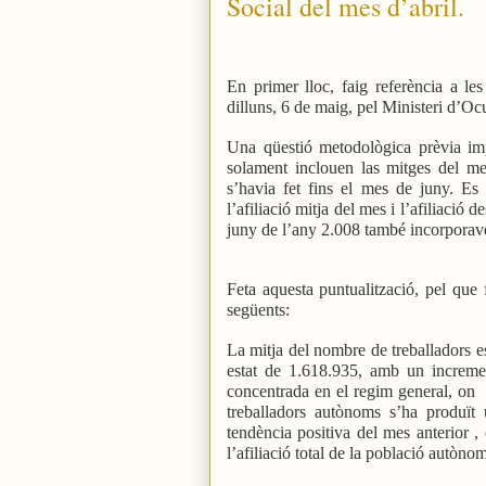
Social del mes d’abril.
En primer lloc, faig referència a le
dilluns, 6 de maig, pel Ministeri d’Oc
Una qüestió metodològica prèvia imp
solament inclouen las mitges del me
s’havia fet fins el mes de juny. Es
l’afiliació mitja del mes i l’afiliació
juny de l’any 2.008 també incorporaven
Feta aquesta puntualització, pel que 
següents:
La mitja del nombre de treballadors es
estat de 1.618.935, amb un incremen
concentrada en el regim general, on
treballadors autònoms s’ha produït 
tendència positiva del mes anterior , 
l’afiliació total de la població autòn