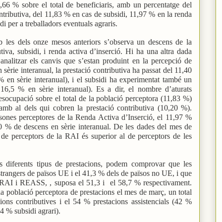
6 % sobre el total de beneficiaris, amb un percentatge del
ontributiva, del 11,83 % en cas de subsidi, 11,97 % en la renda
di per a treballadors eventuals agraris.
les dels onze mesos anteriors s’observa un descens de la
tiva, subsidi, i renda activa d’inserció. Hi ha una altra dada
analitzar els canvis que s’estan produint en la percepció de
n sèrie interanual, la prestació contributiva ha passat del 11,40
en sèrie interanual), i el subsidi ha experimentat també un
6,5 % en sèrie interanual). Es a dir, el nombre d’aturats
esocupació sobre el total de la població perceptora (11,83 %)
mb al dels qui cobren la prestació contributiva (10,20 %).
sones perceptores de la Renda Activa d’Inserció, el 11,97 %
,0 % de descens en sèrie interanual. De les dades del mes de
 de perceptors de la RAI és superior al de perceptors de les
ls diferents tipus de prestacions, podem comprovar que les
strangers de països UE i el 41,3 % dels de països no UE, i que
 RAI i REASS, , suposa el 51,3 i
el 58,7 % respectivament.
la població perceptora de prestacions el mes de març, un total
ons contributives i el 54 % prestacions assistencials (42 %
 4 % subsidi agrari).