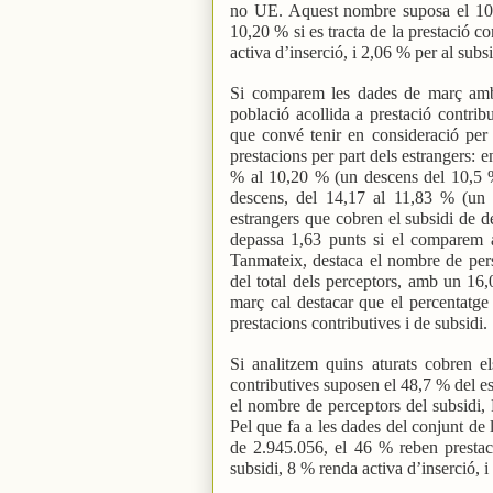
no UE. Aquest nombre suposa el 10,6
10,20 % si es tracta de la prestació c
activa d’inserció, i 2,06 % per al subsi
Si comparem les dades de març amb 
població acollida a prestació contribu
que convé tenir en consideració per 
prestacions per part dels estrangers: e
% al 10,20 % (un descens del 10,5 % 
descens, del 14,17 al 11,83 % (un 1
estrangers que cobren el subsidi de d
depassa 1,63 punts si el comparem a
Tanmateix, destaca el nombre de per
del total dels perceptors, amb un 16
març cal destacar que el percentatge
prestacions contributives i de subsidi.
Si analitzem quins aturats cobren e
contributives suposen el 48,7 % del e
el nombre de perceptors del subsidi,
Pel que fa a les dades del conjunt de 
de 2.945.056, el 46 % reben prestaci
subsidi, 8 % renda activa d’inserció, i