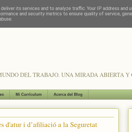
deliver its services and to analyze traffic. Your IP address and 
formance and security metrics to ensure quality of service, gen
abuse.
UNDO DEL TRABAJO. UNA MIRADA ABIERTA Y 
es
Mi Currículum
Acerca del Blog
 d'atur i d’afiliació a la Seguretat