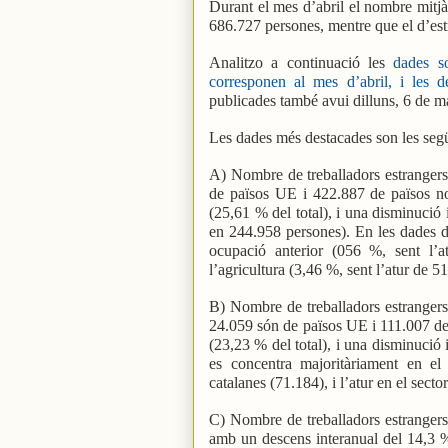
Durant el mes d’abril el nombre mitjà 
686.727 persones, mentre que el d’est
Analitzo a continuació les
dades so
corresponen al mes d’abril, i les 
publicades també avui dilluns, 6 de ma
Les dades més destacades son les seg
A) Nombre de treballadors estrangers 
de països UE i 422.887 de països n
(25,61 % del total), i una disminució 
en 244.958 persones). En les dades de
ocupació anterior (056 %, sent l’a
l’agricultura (3,46 %, sent l’atur de 5
B) Nombre de treballadors estrangers 
24.059 són de països UE i 111.007 d
(23,23 % del total), i una disminució 
es concentra majoritàriament en el 
catalanes (71.184), i l’atur en el secto
C) Nombre de treballadors estrangers 
amb un descens interanual del 14,3 