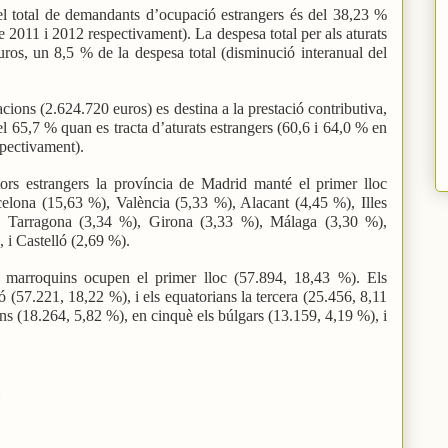
 el total de demandants d’ocupació estrangers és del 38,23 %
 2011 i 2012 respectivament). La despesa total per als aturats
ros, un 8,5 % de la despesa total (disminució interanual del
acions (2.624.720 euros) es destina a la prestació contributiva,
el 65,7 % quan es tracta d’aturats estrangers (60,6 i 64,0 % en
spectivament).
rs estrangers la província de Madrid manté el primer lloc
elona (15,63 %), València (5,33 %), Alacant (4,45 %), Illes
, Tarragona (3,34 %), Girona (3,33 %), Málaga (3,30 %),
 i Castelló (2,69 %).
ors marroquins ocupen el primer lloc (57.894, 18,43 %). Els
(57.221, 18,22 %), i els equatorians la tercera (25.456, 8,11
ns (18.264, 5,82 %), en cinquè els búlgars (13.159, 4,19 %), i
l