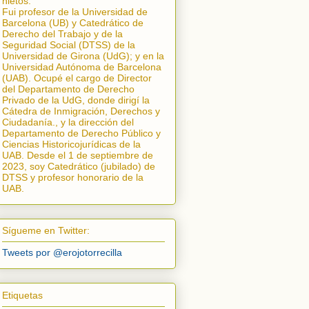
nietos.
Fui profesor de la Universidad de
Barcelona (UB) y Catedrático de
Derecho del Trabajo y de la
Seguridad Social (DTSS) de la
Universidad de Girona (UdG); y en la
Universidad Autónoma de Barcelona
(UAB). Ocupé el cargo de Director
del Departamento de Derecho
Privado de la UdG, donde dirigí la
Cátedra de Inmigración, Derechos y
Ciudadanía.
, y la dirección del
Departamento de Derecho Público y
Ciencias Historicojurídicas de la
UAB. Desde el 1 de septiembre de
2023, soy Catedrático (jubilado) de
DTSS y profesor honorario de la
UAB.
Sígueme en Twitter:
Tweets por @erojotorrecilla
Etiquetas