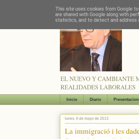
This site uses cookies from Google to 
are shared with Google along with per
statistics, and to detect and address 
EL NUEVO Y CAMBIANTE M
REALIDADES LABORALES
Inicio
Diario
Presentacion
lunes, 6 de mayo de 2013
La immigració i les dades