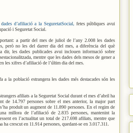
s
dades d’afiliació a la SeguretatSocial,
fetes públiques avui
upació i Seguretat Social.
ortant: a partir del mes de juliol de l’any 2.008 les dades
s, però no les del darrer dia del mes, a diferència del què
 a dir, les dades publicades avui inclouen informació sobre
 desestacionalitzada, mentre que les dades dels mesos de gener a
 les xifres d’afiliació de l’últim dia del mes.
fa a la població estrangera les dades més destacades són les
trangers afiliats a la Seguretat Social durant el mes d’abril ha
t de 14.797 persones sobre el mes anterior, la major part
s’ha produït un augment de 11.890 persones. En el regim de
una millora de l’afiliació de 2.835 persones, mantenint la
essent en l’actualitat un total de 217.698 afiliats, mentre que
oma ha crescut en 11.914 persones, quedant-se en 3.017.311.