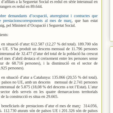
d’afiliats a la Seguretat Social es reduí en sèrie interanual en
rangers es reduí en 89.644.
bre demandants d’ocupació, aturregistrat i contractes que
de prestacionscorresponents al mes de març
, que han estat
ig, pel Ministeri d’Ocupació i Seguretat Social.
üents:
en situació d’atur: 612.587 (12,27 % del total). 189.700 són
o UE. S’ha produït un descens mensual de 11.796 persones
interanual de 32.477 (l’atur del total de la població ha crescut
l mes d’abril destaca el creixement entre les persones sense
tur de 68.716 persones), i la disminució en el sector de
1.925 persones).
en situació d’atur a Catalunya: 135.066 (20,55 % del total).
e països no UE, amb un descens
mensual de 2.741 persones
interanual de 5.875 (18,08 % del descens a tot l’Estat). L’atur
sector dels serveis en les quatre demarcacions territorials
r de la construcció es situa en 29.665.
beneficiaris de prestacions d’atur el mes de març:
314.056,
%. 112.730 aturats són de països UE i 201.326 són de països