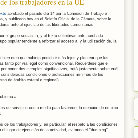
de los trabajadores en la UE.
exto
aprobado el pasado día 14 por la Comisión de Trabajo e
, y publicado hoy en el Boletín Oficial de la Cámara, sobre la
ores ante el ejercicio de las libertades comunitarias.
r el grupo socialista, y el texto definitivamente aprobado
po popular tendente a reforzar el acceso a, y la utilización de, la
i bien creo que hubiera podido ir más lejos y plantear que las
s tanto por vía legal como convencional. Recuérdese que el
 por poner dos ejemplos significativos, trató justamente sobre cuál
as consideradas condiciones o protecciones mínimas de los
eran de ámbito estatal o regional).
obierno a:
nales de servicios como medio para favorecer la creación de empleo
.
s de los trabajadores y, en particular, el respeto a las condiciones
l lugar de ejecución de la actividad, evitando el ‘‘dumping’’