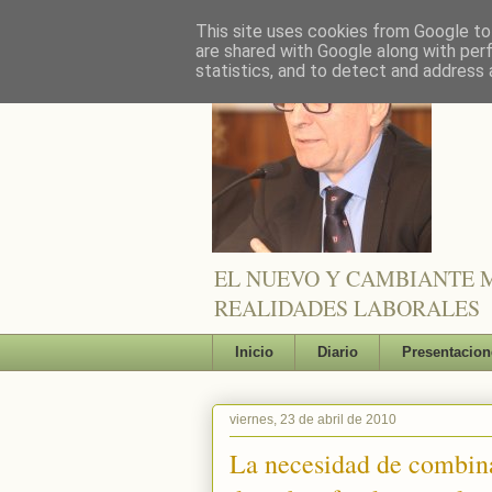
This site uses cookies from Google to 
are shared with Google along with per
statistics, and to detect and address 
EL NUEVO Y CAMBIANTE M
REALIDADES LABORALES
Inicio
Diario
Presentacion
viernes, 23 de abril de 2010
La necesidad de combina