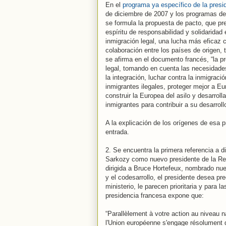
En el
programa ya específico de la presi
de diciembre de 2007 y los programas de
se formula la propuesta de pacto, que pr
espíritu de responsabilidad y solidaridad
inmigración legal, una lucha más eficaz c
colaboración entre los países de origen, 
se afirma en el documento francés, “la pr
legal, tomando en cuenta las necesidade
la integración, luchar contra la inmigració
inmigrantes ilegales, proteger mejor a Eur
construir la Europea del asilo y desarroll
inmigrantes para contribuir a su desarrollo
A la explicación de los orígenes de esa 
entrada.
2. Se encuentra la primera referencia a
Sarkozy como nuevo presidente de la R
dirigida a Bruce Hortefeux, nombrado nuev
y el codesarrollo, el presidente desea pre
ministerio, le parecen prioritaria y para 
presidencia francesa expone que:
“Parallèlement à votre action au niveau n
l'Union européenne s'engage résolument 