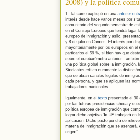
2008) y la política comun
1. Tal como expliqué en una
anterior ent
interés desde hace varios meses por situ
comunitaria del segundo semestre de est
en el Consejo Europeo que tendrá lugar l
europeo de inmigración y asilo, presentad
y 8 de julio en Cannes. El interés por di
mayoritariamente por los europeos en el
partidarios el 59 %, si bien hay que des
sobre el eurobarómetro anterior. Tambié
una política global sobre la inmigración, 
Sindicatos crítica duramente la distinción
que se abran canales legales de inmigra
cada persona, y que se apliquen las norm
trabajadores nacionales.
Igualmente, en el
texto
presentado el 30 
por las futuras presidencias checa y sue
política europea de inmigración que comp
lograr dicho objetivo “la UE trabajará en
aplicación. Dicho pacto pondrá de reliev
materia de inmigración que se asentará, 
origen”.