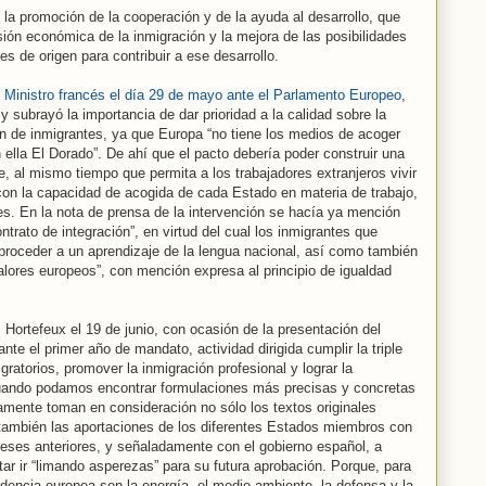
 la promoción de la cooperación y de la ayuda al desarrollo, que
ión económica de la inmigración y la mejora de las posibilidades
es de origen para contribuir a ese desarrollo.
l Ministro francés el día 29 de mayo ante el Parlamento Europeo
,
y subrayó la importancia de dar prioridad a la calidad sobre la
ón de inmigrantes, ya que Europa “no tiene los medios de acoger
ella El Dorado”. De ahí que el pacto debería poder construir una
, al mismo tiempo que permita a los trabajadores extranjeros vivir
on la capacidad de acogida de cada Estado en materia de trabajo,
les. En la nota de prensa de la intervención se hacía ya mención
ntrato de integración”, en virtud del cual los inmigrantes que
proceder a un aprendizaje de la lengua nacional, así como también
alores europeos”, con mención expresa al principio de igualdad
Hortefeux el 19 de junio, con ocasión de la presentación del
nte el primer año de mandato, actividad dirigida cumplir la triple
gratorios, promover la inmigración profesional y lograr la
 cuando podamos encontrar formulaciones más precisas y concretas
camente toman en consideración no sólo los textos originales
 también las aportaciones de los diferentes Estados miembros con
eses anteriores, y señaladamente con el gobierno español, a
ntar ir “limando asperezas” para su futura aprobación. Porque, para
idencia europea son la energía, el medio ambiente, la defensa y la