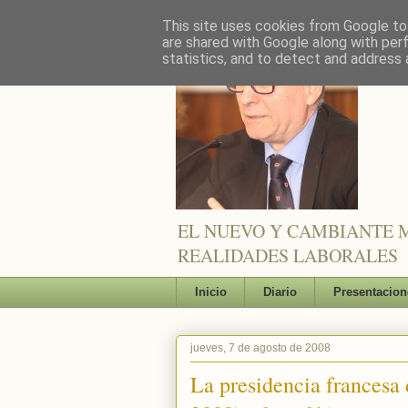
This site uses cookies from Google to 
are shared with Google along with per
statistics, and to detect and address 
EL NUEVO Y CAMBIANTE M
REALIDADES LABORALES
Inicio
Diario
Presentacion
jueves, 7 de agosto de 2008
La presidencia francesa 