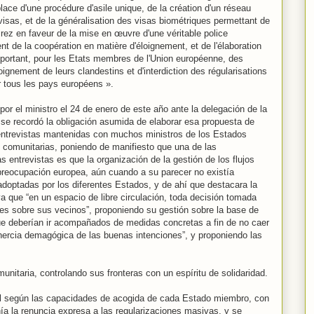
lace d'une procédure d'asile unique, de la création d'un réseau
visas, et de la généralisation des visas biométriques permettant de
girez en faveur de la mise en œuvre d'une véritable police
t de la coopération en matière d'éloignement, et de l'élaboration
mportant, pour les Etats membres de l'Union européenne, des
nement de leurs clandestins et d'interdiction des régularisations
r tous les pays européens ».
or el ministro el 24 de enero de este año ante la delegación de la
se recordó la obligación asumida de elaborar esa propuesta de
 entrevistas mantenidas con muchos ministros de los Estados
 comunitarias, poniendo de manifiesto que una de las
 entrevistas es que la organización de la gestión de los flujos
preocupación europea, aún cuando a su parecer no existía
adoptadas por los diferentes Estados, y de ahí que destacara la
a que “en un espacio de libre circulación, toda decisión tomada
es sobre sus vecinos”, proponiendo su gestión sobre la base de
 que deberían ir acompañados de medidas concretas a fin de no caer
“inercia demagógica de las buenas intenciones”, y proponiendo las
nitaria, controlando sus fronteras con un espíritu de solidaridad.
gal según las capacidades de acogida de cada Estado miembro, con
nía la renuncia expresa a las regularizaciones masivas, y se