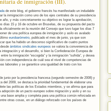
itaria de inmigración (III).
rada
de este blog, el gobierno francés ha manifestado un indudable
ar la inmigración como uno de los ejes centrales de su presidencia
e año, y más concretamente su objetivo es lograr la aprobación,
os días 15 y 16 de octubre en Bruselas, de su propuesta del pacto
a oficialmente en la reunión del Consejo que tuvo lugar los días 7
sponer de una política europea de inmigración y asilo es avalado
 último
eurobarómetro
, publicado el mes de junio, ya que son
tacar que ha habido un descenso significativo de cuatro puntos
n desde
ámbitos sindicales europeos
se valora la conveniencia de
la integración y el desarrollo, si bien la Confederación Europea de
 entre la inmigración “escogida” y la inmigración “sufrida”, y desea
ción con independencia de cuál sea el nivel de competencias de
as laborales y se garantice una igualdad de trato con los
de junio por la presidencia francesa (segundo semestre de 2008) y
ca del 2009, se destaca la prioridad fundamental de elaborar una
lete las políticas de los Estados miembros, y se afirma que para
 la adopción de un pacto europeo sobre migración y asilo y en su
e una base amplia y completa para una política común reforzada en
entre otras cosas, en un diálogo reforzado con los países de