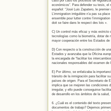
caso por caso los procesos de regulariza
económicos”. Para defender su tesis, el m
español: “José Luis Zapatero, le premier m
L’immigration irrégulière n’a pas sa place
ensemble pour lutter contre l’immigration 
doit se faire dans le respect des lois ».
C) Un control más eficaz y más estricto d
tecnologías como la biometría, dotar de
mayor cooperación entre los Estados de l
D) Con respecto a la construcción de una 
Estados y avanzaba que la Oficina europ
la encargada de “facilitar los intercambi
nacionales responsables del examen de 
E) Por último, se enfatizaba la importanc
tránsito de la inmigración para facilitar 
países de origen. Para el Secretario de E
implica que se mejoren las condiciones d
irregular, y ello puede conseguirse facili
de desarrollo en los ámbitos de la salud,
6. ¿Cuál es el contenido del texto pres
documentos de trabajo? Dejemos primero 