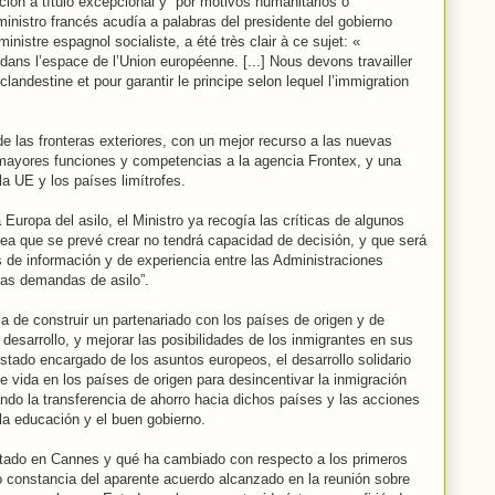
ción a título excepcional y “por motivos humanitarios o
inistro francés acudía a palabras del presidente del gobierno
inistre espagnol socialiste, a été très clair à ce sujet: «
 dans l’espace de l’Union européenne. [...] Nous devons travailler
clandestine et pour garantir le principe selon lequel l’immigration
e las fronteras exteriores, con un mejor recurso a las nuevas
 mayores funciones y competencias a la agencia Frontex, y una
a UE y los países limítrofes.
Europa del asilo, el Ministro ya recogía las críticas de algunos
ea que se prevé crear no tendrá capacidad de decisión, y que será
os de información y de experiencia entre las Administraciones
las demandas de asilo”.
ia de construir un partenariado con los países de origen y de
su desarrollo, y mejorar las posibilidades de los inmigrantes en sus
stado encargado de los asuntos europeos, el desarrollo solidario
e vida en los países de origen para desincentivar la inmigración
tando la transferencia de ahorro hacia dichos países y las acciones
 la educación y el buen gobierno.
entado en Cannes y qué ha cambiado con respecto a los primeros
constancia del aparente acuerdo alcanzado en la reunión sobre