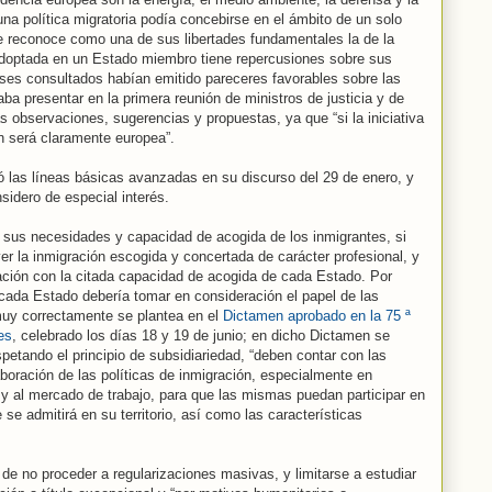
una política migratoria podía concebirse en el ámbito de un solo
e reconoce como una de sus libertades fundamentales la de la
 adoptada en un Estado miembro tiene repercusiones sobre sus
íses consultados habían emitido pareceres favorables sobre las
aba presentar en la primera reunión de ministros de justicia y de
as observaciones, sugerencias y propuestas, ya que “si la iniciativa
n será claramente europea”.
ó las líneas básicas avanzadas en su discurso del 29 de enero, y
idero de especial interés.
 sus necesidades y capacidad de acogida de los inmigrantes, si
er la inmigración escogida y concertada de carácter profesional, y
elación con la citada capacidad de acogida de cada Estado. Por
 cada Estado debería tomar en consideración el papel de las
muy correctamente se plantea en el
Dictamen aprobado en la 75 ª
es
, celebrado los días 18 y 19 de junio; en dicho Dictamen se
petando el principio de subsidiariedad, “deben contar con las
aboración de las políticas de inmigración, especialmente en
n y al mercado de trabajo, para que las mismas puedan participar en
se admitirá en su territorio, así como las características
e no proceder a regularizaciones masivas, y limitarse a estudiar