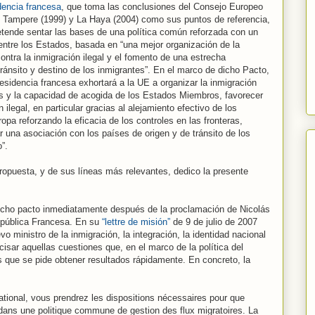
dencia francesa
, que toma las conclusiones del Consejo Europeo
 Tampere (1999) y La Haya (2004) como sus puntos de referencia,
etende sentar las bases de una política común reforzada con un
 entre los Estados, basada en “una mejor organización de la
ontra la inmigración ilegal y el fomento de una estrecha
tránsito y destino de los inmigrantes”. En el marco de dicho Pacto,
esidencia francesa exhortará a la UE a organizar la inmigración
s y la capacidad de acogida de los Estados Miembros, favorecer
n ilegal, en particular gracias al alejamiento efectivo de los
opa reforzando la eficacia de los controles en las fronteras,
ar una asociación con los países de origen y de tránsito de los
”.
propuesta, y de sus líneas más relevantes, dedico la presente
 dicho pacto inmediatamente después de la proclamación de Nicolás
epública Francesa. En su
“lettre de misión”
de 9 de julio de 2007
o ministro de la inmigración, la integración, la identidad nacional
cisar aquellas cuestiones que, en el marco de la política del
las que se pide obtener resultados rápidamente. En concreto, la
ational, vous prendrez les dispositions nécessaires pour que
dans une politique commune de gestion des flux migratoires. La