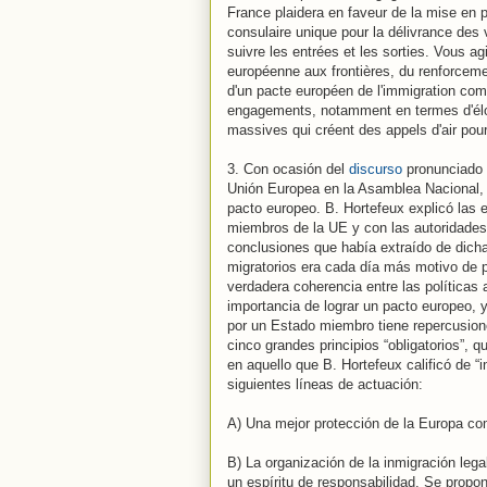
France plaidera en faveur de la mise en p
consulaire unique pour la délivrance des 
suivre les entrées et les sorties. Vous a
européenne aux frontières, du renforcemen
d'un pacte européen de l'immigration co
engagements, notamment en termes d'éloig
massives qui créent des appels d'air pou
3. Con ocasión del
discurso
pronunciado p
Unión Europea en la Asamblea Nacional, 
pacto europeo. B. Hortefeux explicó las
miembros de la UE y con las autoridades
conclusiones que había extraído de dichas
migratorios era cada día más motivo de 
verdadera coherencia entre las políticas 
importancia de lograr un pacto europeo, y
por un Estado miembro tiene repercusion
cinco grandes principios “obligatorios”,
en aquello que B. Hortefeux calificó de 
siguientes líneas de actuación:
A) Una mejor protección de la Europa comu
B) La organización de la inmigración le
un espíritu de responsabilidad. Se propo