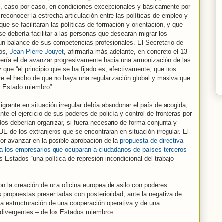
, caso por caso, en condiciones excepcionales y básicamente por
econocer la estrecha articulación entre las políticas de empleo y
 que se facilitaran las políticas de formación y orientación, y que
 se debería facilitar a las personas que desearan migrar los
un balance de sus competencias profesionales. El Secretario de
eos,
Jean-Pierre Jouyet
, afirmaría más adelante, en concreto el 13
sería el de avanzar progresivamente hacia una armonización de las
 que “el principio que se ha fijado es, efectivamente, que nos
re el hecho de que no haya una regularización global y masiva que
ro Estado miembro”.
grante en situación irregular debía abandonar el país de acogida,
nte el ejercicio de sus poderes de policía y control de fronteras por
dos deberían organizar, si fuera necesario de forma conjunta y
UE de los extranjeros que se encontraran en situación irregular. El
por avanzar en la posible aprobación de la
propuesta de directiva
a los empresarios que ocuparan a ciudadanos de países terceros
s Estados “una política de represión incondicional del trabajo
con la creación de una oficina europea de asilo con poderes
s propuestas presentadas con posterioridad, ante la negativa de
a estructuración de una cooperación operativa y de una
a divergentes – de los Estados miembros.