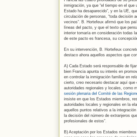
inmigración, ya que “el tiempo en el que 
Estado ha desaparecido”, y en la UE, qu
circulación de personas, “toda decisión
vecinos”. B. Hortefeux afirmó que los pa
líneas del pacto, y que el texto que pens
interior tomaría en consideración todas l
de este pacto es francesa, su concepció
En su intervención, B. Hortefeux concret
destaco ahora aquellos aspectos que cons
A) Cada Estado será responsable de fijar
bien Francia apunta su interés en promov
en controlar la inmigración familiar en r
cierto, creo necesario destacar aquí que
autoridades regionales y locales, como 
sesión plenaria del Comité de las Region
insiste en que los Estados miembros, res
autoridades locales y regionales en la el
aquellos puntos relativos a la integració
la decisión del número de extranjeros que 
profesionales de estos”.
B) Aceptación por los Estados miembros d