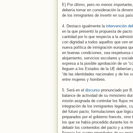
E) Por último, pero no menos importante,
debería tomar en consideración la dimens
de los inmigrantes de invertir en sus país
4. Destaco igualmente la
intervención de
en la que presentó la propuesta de pacto 
cantidad por lo que respecta a la admisi
con dignidad a todos aquellos que ven en 
nueva política de inmigración europea que
en buenas condiciones, sea respetuosa c
alojamiento, servicios escolares y socia
expresa a la posible aprobación de un “co
lleguen a los Estados de la UE deberían 
“de las identidades nacionales y de los v
entre mujeres y hombres.
5. Será en el
discurso
pronunciado por B. 
balance de actividad de su ministerio dura
misión asignada de controlar los flujos mi
integración de los inmigrantes legales,
del futuro pacto, formulaciones que lógi
preparados por el gobierno francés, sino
los que se había procedido durante los m
debatir los contenidos del pacto y a inte
Francia las cuatro prioridades de su pres