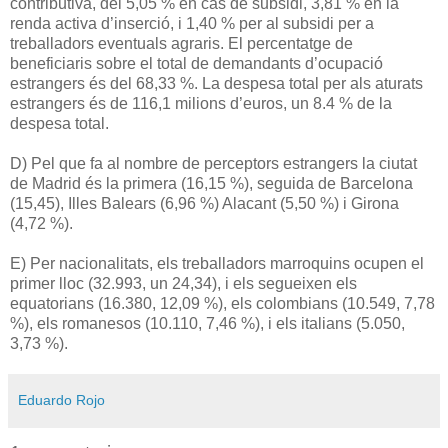
contributiva, del 5,05 % en cas de subsidi, 3,81 % en la
renda activa d’inserció, i 1,40 % per al subsidi per a
treballadors eventuals agraris. El percentatge de
beneficiaris sobre el total de demandants d’ocupació
estrangers és del 68,33 %. La despesa total per als aturats
estrangers és de 116,1 milions d’euros, un 8.4 % de la
despesa total.
D) Pel que fa al nombre de perceptors estrangers la ciutat
de Madrid és la primera (16,15 %), seguida de Barcelona
(15,45), Illes Balears (6,96 %) Alacant (5,50 %) i Girona
(4,72 %).
E) Per nacionalitats, els treballadors marroquins ocupen el
primer lloc (32.993, un 24,34), i els segueixen els
equatorians (16.380, 12,09 %), els colombians (10.549, 7,78
%), els romanesos (10.110, 7,46 %), i els italians (5.050,
3,73 %).
Eduardo Rojo